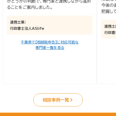
かどうかの判断で、専門家と連携しながら進め
今後の
ることをご案内しました。
把握し
連携士業：
連携士
行政書士法人ASlife
行政書
千葉県で【相続税申告】に対応可能な
専門家一覧を見る
相談事例一覧