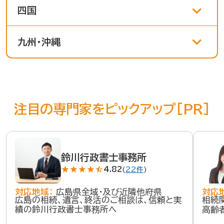
四国
九州・沖縄
注目の専門家をピックアップ[PR]
鈴川行政書士事務所
star
star
star
star
star_half
4.82
(
22件
)
対応地域：
広島県全域・及び近隣他府県
対応
広島の相続、遺言、終活のご相談は、信頼と実
相続
績の鈴川行政書士事務所へ
高齢