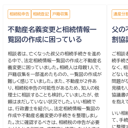
相続税申告
相続登記
戸籍収集
遺産分
不動産名義変更と相続情報一
父の
覧図の作成に困っている
割協
相談者は、亡くなった叔父の相続手続きを進め
ご相談
る中で、法定相続情報一覧図の作成と不動産名
続手続
義変更に困っていました。相続人は母親1人で、
なく、
戸籍収集を一部進めたものの、一覧図の作成が
どない
難しく感じていました。また、不動産が2件あ
問題が
り、相続税申告の可能性があるため、知人の税
見積も
理士に相談することも検討していましたが、依
協議書
頼はまだしていない状況でした。いい相続で
を抱え
は、行政書士を紹介し、法定相続情報一覧図の
いい相
作成や不動産名義変更の手続きを整理しまし
て、手
た。次に確認するべきは、相続税の申告が必要
に整理