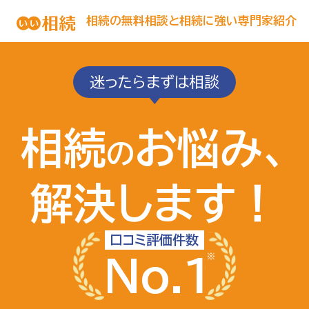
相続の無料相談と相続に強い専門家紹介
迷ったらまずは相談
相続
お悩み、
の
解決します！
口コミ評価件数
No.1