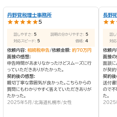
丹野覚税理士事務所
長野
star
star
star
star
star
star
star
s
5
話しやすさ:
5
説明の分かりやすさ:
5
話し
対応スピード:
5
価格:
4
対応
依頼内容:
相続税申告
依頼金額:
約70万円
依頼内
面接の感想:
面接の
申告時間があまりなかったけどスムーズに行
面談に
っていただきありがたかった。
が契約
契約後の感想:
契約後
親切丁寧な雰囲気が良かった。こちらからの
送付書
質問にもわかりやすく答えていただきありが
ので不
たかった。
た。
2025年5月
北海道札幌市
女性
202