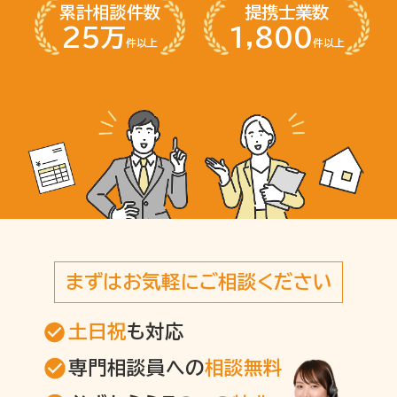
累計相談件数
提携士業数
25万
1,800
件以上
件以上
まずはお気軽にご相談ください
土日祝
も対応
専門相談員への
相談無料