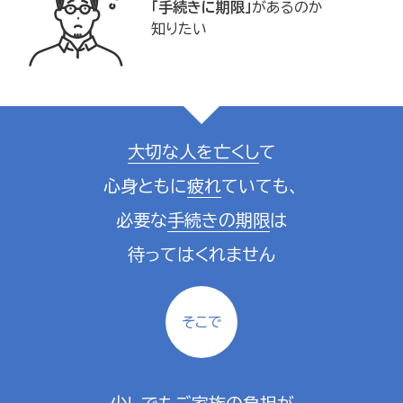
「手続きに期限」
があるのか
知りたい
大切な人を亡くし
て
心身ともに
疲れ
ていても、
必要な
手続きの期限
は
待ってはくれません
そこで