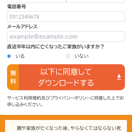
電話番号
メールアドレス
直近半年以内に亡くなったご家族がいますか？
いる
いない
以下に同意して
無
get_app
料
ダウンロードする
サービス利用規約
及び
プライバシーポリシー
に同意した上でお
申し込みください。
親や家族が亡くなった後、やらなくてはならない死