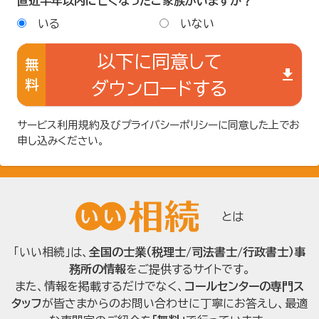
直近半年以内に亡くなったご家族がいますか？
いる
いない
以下に同意して
無
get_app
料
ダウンロードする
サービス利用規約
及び
プライバシーポリシー
に同意した上でお
申し込みください。
とは
「いい相続」は、
全国の士業（税理士/司法書士/行政書士）事
務所の情報
をご提供するサイトです。
また、情報を掲載するだけでなく、
コールセンターの専門ス
タッフ
が皆さまからのお問い合わせに丁寧にお答えし、最適