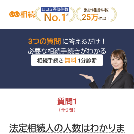
口コミ評価件数
累計相談件数
No.1
25万
件以上
3つの質問
に答えるだけ！
必要な相続手続きがわかる
無料
相続手続き
1分診断
質問1
（全3問）
法定相続人の人数はわかりま