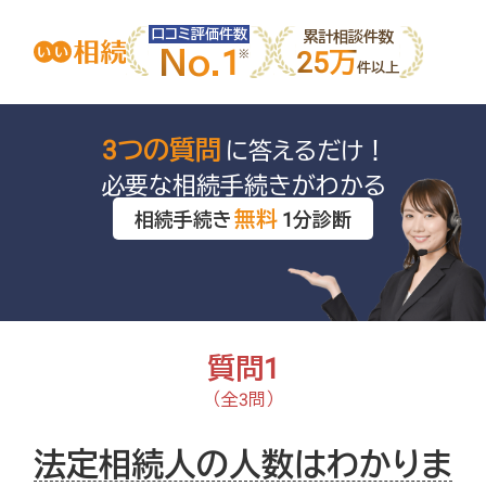
口コミ評価件数
累計相談件数
No.1
25万
件以上
3つの質問
に答えるだけ！
必要な相続手続きがわかる
無料
相続手続き
1分診断
質問1
（全3問）
法定相続人の人数はわかりま