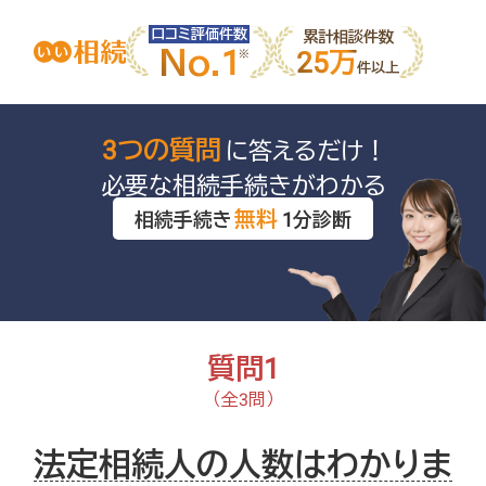
口コミ評価件数
累計相談件数
No.1
25万
件以上
3つの質問
に答えるだけ！
必要な相続手続きがわかる
無料
相続手続き
1分診断
質問1
（全3問）
法定相続人の人数はわかりま