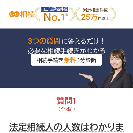
口コミ評価件数
累計相談件数
No.1
25万
件以上
3つの質問
に答えるだけ！
必要な相続手続きがわかる
無料
相続手続き
1分診断
質問1
（全3問）
法定相続人の人数はわかりま