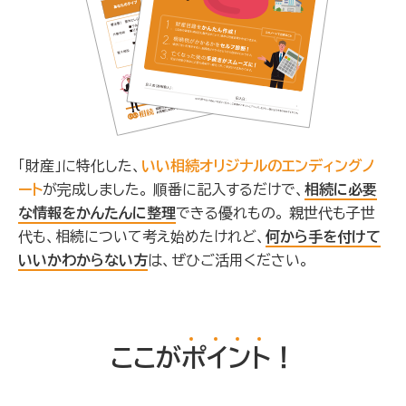
「財産」に特化した、
いい相続オリジナルのエンディングノ
ート
が完成しました。
順番に記入するだけで、
相続に必要
な情報をかんたんに整理
できる優れもの。
親世代も子世
代も、相続について考え始めたけれど、
何から手を付けて
いいかわからない方
は、ぜひご活用ください。
ここが
ポ
イ
ン
ト
！