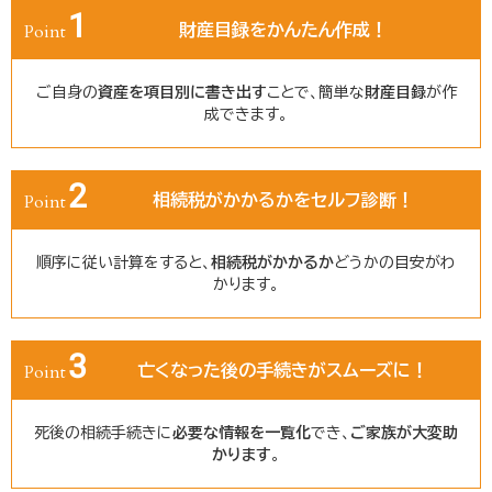
1
Point
財産目録をかんたん作成！
ご自身の
資産を項目別に書き出す
ことで、簡単な
財産目録
が作
成できます。
2
Point
相続税がかかるかをセルフ診断！
順序に従い計算をすると、
相続税がかかるか
どうかの目安がわ
かります。
3
Point
亡くなった後の手続きがスムーズに！
死後の相続手続きに
必要な情報を一覧化
でき、
ご家族が大変助
かります
。