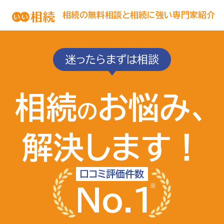
相続の無料相談と相続に強い専門家紹介
迷ったらまずは相談
相続
お悩み、
の
解決します！
口コミ評価件数
No.1