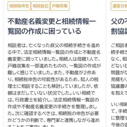
相続税申告
相続登記
戸籍収集
遺産分
不動産名義変更と相続情報一
父の
覧図の作成に困っている
割協
相談者は、亡くなった叔父の相続手続きを進め
ご相談
る中で、法定相続情報一覧図の作成と不動産名
続手続
義変更に困っていました。相続人は母親1人で、
なく、
戸籍収集を一部進めたものの、一覧図の作成が
どない
難しく感じていました。また、不動産が2件あ
問題が
り、相続税申告の可能性があるため、知人の税
見積も
理士に相談することも検討していましたが、依
協議書
頼はまだしていない状況でした。いい相続で
を抱え
は、行政書士を紹介し、法定相続情報一覧図の
いい相
作成や不動産名義変更の手続きを整理しまし
て、手
た。次に確認するべきは、相続税の申告が必要
に整理
かどうかの判断で、専門家と連携しながら進め
今後の