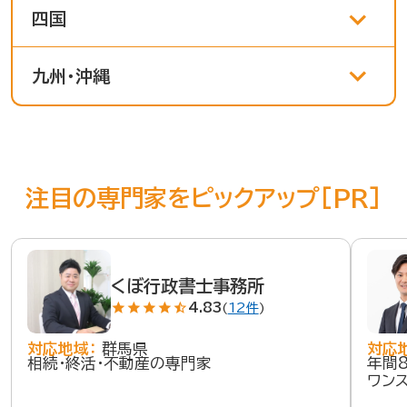
四国
九州・沖縄
注目の専門家をピックアップ[PR]
くぼ行政書士事務所
star
star
star
star
star_half
4.83
(
12件
)
対応地域：
群馬県
対応
相続・終活・不動産の専門家
年間
ワン