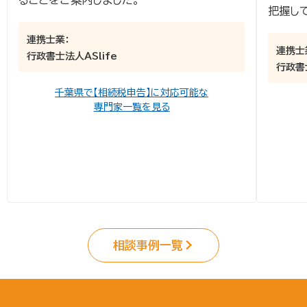
ることをご案内しました。
把握し
連携士業：
連携士
行政書士法人ASlife
行政書
千葉県で【相続税申告】に対応可能な
専門家一覧を見る
相談事例一覧