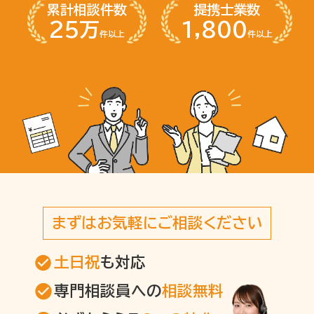
累計相談件数
提携士業数
25万
1,800
件以上
件以上
まずはお気軽にご相談ください
土日祝
も対応
専門相談員への
相談無料