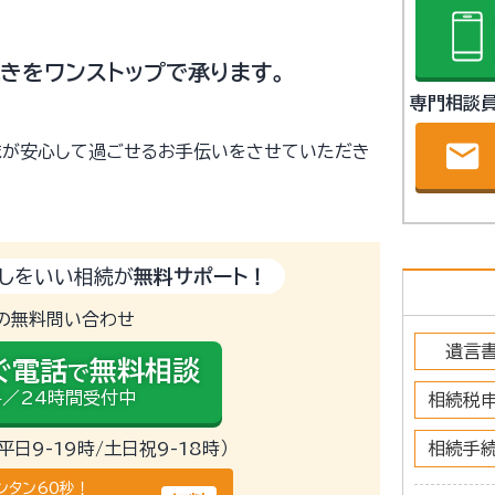
きをワンストップで承ります。
専門相談
email
まが安心して過ごせるお手伝いをさせていただき
しをいい相続が
無料サポート！
の無料問い合わせ
遺言
ぐ電話
無料相談
で
／24時間受付中
相続税
（平日9-19時/土日祝9-18時）
相続手
ンタン60秒！