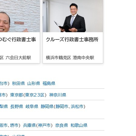
つむぐ行政書士事
クルーズ行政書士事務所
永窪国際法
務所
区 六会日大前駅
横浜市鶴見区 港南中央駅
大井町 上大
台市
)
秋田県
山形県
福島県
葉市
)
東京都
(
東京23区
)
神奈川県
梨県
長野県
岐阜県
静岡県
(
静岡市
、
浜松市
)
阪市
、
堺市
)
兵庫県
(
神戸市
)
奈良県
和歌山県