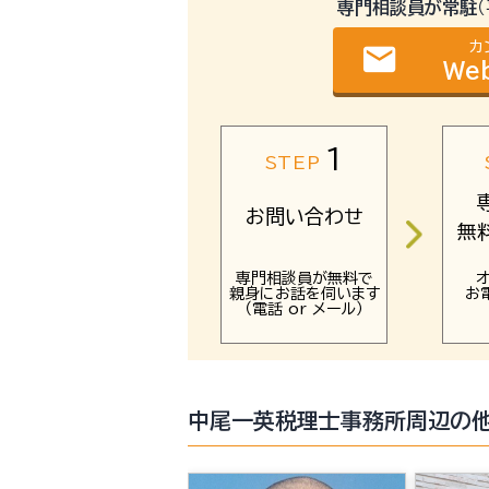
専門相談員が常駐
カ
email
We
1
STEP
お問い合わせ
無
専門相談員が無料で
親身にお話を伺います
お
（電話 or メール）
中尾一英税理士事務所周辺の