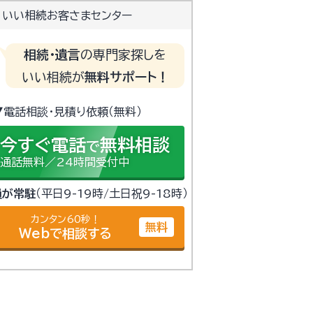
いい相続お客さまセンター
相続・遺言
の専門家探しを
いい相続が
無料サポート！
▼電話相談・見積り依頼（無料）
今すぐ電話
無料相談
で
通話無料／24時間受付中
員が常駐
（平日9-19時/土日祝9-18時）
カンタン60秒！
無料
Webで相談する