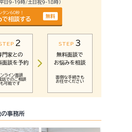
（平日9-19時/土日祝9-18時）
ンタン60秒！
無料
bで相談する
2
3
STEP
STEP
専門家との
無料面談で
料面談を予約
お悩みを相談
オンライン面談
面倒な手続きも
電話でのご相談
お任せください
も可能です
他の事務所