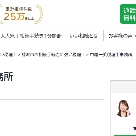
累計相談件数
通話
25万
無料
件以上
大人気！相続手続き1分診断
いい相続とは
お客様の声
い税理士
藤沢市の相続手続きに強い税理士
中尾一英税理士事務所
務所