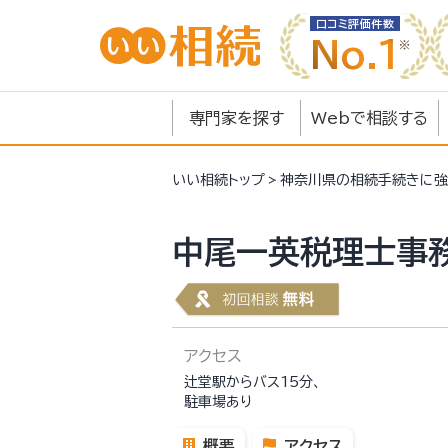
口コミ評価件数
No.1
専門家を探す
Webで相談する
いい相続
トップ
神奈川県の相続手続きに強
中尾一英税理士事
アクセス
辻堂駅からバス15分、
駐車場あり
概要
アクセス