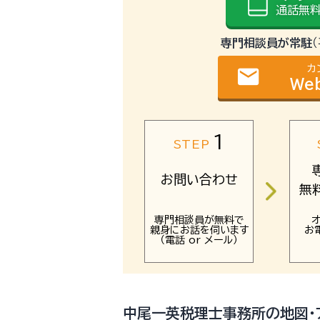
通話無料
専門相談員が常駐
カ
email
We
1
STEP
お問い合わせ
無
専門相談員が無料で
親身にお話を伺います
お
（電話 or メール）
中尾一英税理士事務所の地図・