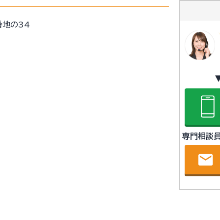
番地の34
専門相談
email