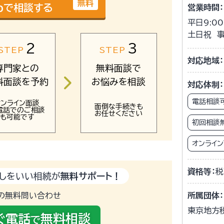
無料
bで相談する
営業時間：
平日9:00
土日祝 
2
3
STEP
STEP
対応地域：
専門家との
無料面談で
料面談を予約
お悩みを相談
対応体制：
電話相談
オンライン面談
面倒な手続きも
電話でのご相談
お任せください
も可能です
初回相談
オンライ
資格等：
税
しをいい相続が
無料サポート！
の無料問い合わせ
所属団体：
東京地方
ぐ電話
無料相談
で