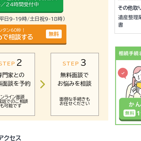
／24時間受付中
その他取
遺産整理
（平日9-19時/土日祝9-18時）
書
ンタン60秒！
無料
bで相談する
2
3
STEP
STEP
専門家との
無料面談で
料面談を予約
お悩みを相談
オンライン面談
面倒な手続きも
電話でのご相談
お任せください
も可能です
アクセス