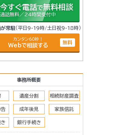
今すぐ電話
無料相談
で
通話無料／24時間受付中
員が常駐
（平日9-19時/土日祝9-18時）
カンタン60秒！
無料
Webで相談する
事務所概要
書
遺産分割
相続財産調査
申告
成年後見
家族信託
続き
銀行手続き