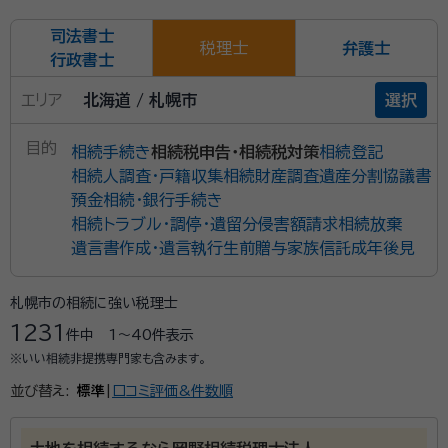
司法書士
税理士
弁護士
行政書士
エリア
北海道 / 札幌市
選択
目的
相続手続き
相続税申告・相続税対策
相続登記
相続人調査・戸籍収集
相続財産調査
遺産分割協議書
預金相続・銀行手続き
相続トラブル・調停・遺留分侵害額請求
相続放棄
遺言書作成・遺言執行
生前贈与
家族信託
成年後見
札幌市の相続に強い税理士
1231
件中
1〜40
件表示
※いい相続非提携専門家も含みます。
並び替え:
標準
|
口コミ評価&件数順