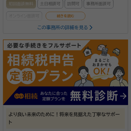
初回面談無料
土日相談可
訪問可
事務所面談可
オンライン面談可
この事務所の詳細を見る
事務所口コミ（抜粋）：
account_circle
満足度 5.0
ご利用時期：2021/10
辻・本郷 税理士法人は、全国主要都市に事務所を構える
税理士事務所です。2025年度の相続税申告の実績は
6,072件。2013年から累計で26,000件以上の相続
税申告をお手伝いしています。 初めての相続で不安を
感じている方でも安心して相談できるよう、親身なサポ
ートを心がけ、一人ひとり適切なサービスを提供するた
めに、小さなお悩みやご事情まできめ細かく配慮してい
より良い未来のために！将来を見据えた丁寧なサポー
ます。
ト