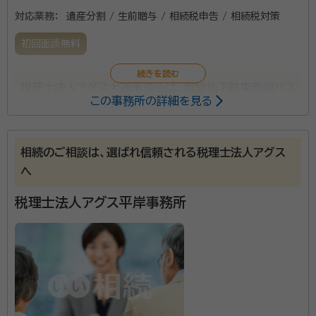
対応業務：
遺産分割 / 生前贈与 / 相続税申告 / 相続税対策
初回面談無料
税理士法人アグス大通事務所は、市営地下鉄東西線バス
この事務所の詳細を見る
センター前駅から歩いて2分ほどの場所にあります。代
表は、税理士の西本裕税先生と千葉寛樹先生です。2人
のプロフェッショナルによって充実したサポートを受ける
相続のご相談は、選ばれ信頼される税理士法人アグス
ことができます。 また、各金融機関や弁護士、社会保険
へ
労務士、行政書士、司法書士など各専門家と連携してお
税理士法人アグス平岸事務所
り、相続をはじめとしたさまざまなお悩みに対応。さら
に、相続税の計算だけではなく、相続時に発生し得る不
動産譲渡にかかる所得税の計算も依頼できます。 また、
相続税を抑えるための知識や対策について提案を受け
ることも可能。単に手続きや計算を代行するのではな
く、依頼者にとって良い結果になるようにサポートして
くれます。