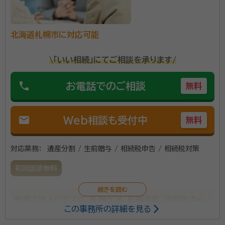
北海道札幌市に対応可能
\「いい相続」にてご相談を承ります/
phone
お電話でのご相談
無料
mail
Web相談も受付中
無料
対応業務：
遺産分割 / 生前贈与 / 相続税申告 / 相続税対策
初回面談無料
税理士法人アグスは、札幌大通、札幌平岸、函館を中心
この事務所の詳細を見る
に展開する税理士法人です。主な業務は、不動産の取