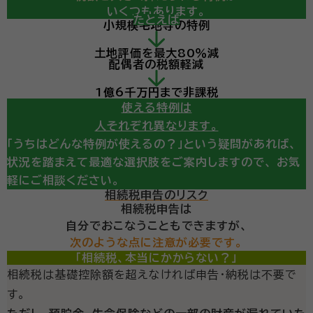
いくつもあります。
たとえば
小規模宅地等の特例
計算の結果、
土地評価を最大80％減
相続税の申告が必要になりそう・・・
配偶者の税額軽減
という診断が出ても、
ここからが重要です。
1億6千万円まで非課税
使える特例は
人それぞれ異なります。
「うちはどんな特例が使えるの？」という疑問があれば、
状況を踏まえて最適な選択肢をご案内しますので、
お気
軽にご相談ください。
相続税申告のリスク
相続税申告は
自分でおこなうこともできますが、
次のような点に注意が必要です。
「相続税、本当にかからない？」
相続税は基礎控除額を超えなければ申告・納税は不要で
す。