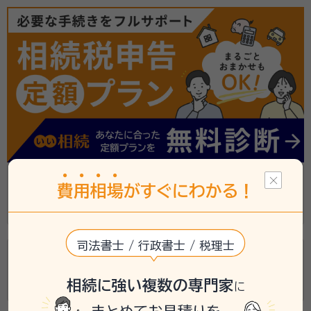
大元洋二税理士事務所
費
用
相
場
がすぐにわかる！
札幌市手稲区前田4条12丁目1番7号
司法書士 / 行政書士 / 税理士
村田孝行税理士事務所
相続に強い複数の専門家
札幌市西区宮の沢3条3丁目8番20-301号
に