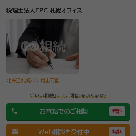
得・売却に関わる税金のサポートやさまざまな補助金・
助成金のサポートをしています。また、相続税に対する
税理士法人FPC 札幌オフィス
相談では、相続人様全員との面談から遺言書の作成ま
で、相続税に関することや相続後のことまでサポートが
可能です。 また、生前贈与の対策や各種相続手続き、相
続に伴う不動産の取得や売却など、相続のことで悩む方
のお手伝いをしています。
北海道札幌市に対応可能
\「いい相続」にてご相談を承ります/
phone
お電話でのご相談
無料
mail
Web相談も受付中
無料