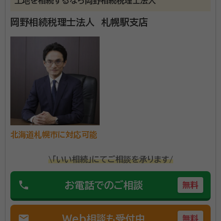
土地を相続するなら岡野相続税理士法人
岡野相続税理士法人 札幌駅支店
北海道札幌市に対応可能
\「いい相続」にてご相談を承ります/
phone
お電話でのご相談
無料
mail
Web相談も受付中
無料