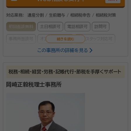
対応業務：
遺産分割 / 生前贈与 / 相続税申告 / 相続税対策
初回面談無料
土日相談可
電話相談可
訪問可
事務所面談可
オンライン面談可
女性スタッフ対応可
この事務所の詳細を見る
所属する専門家：
岡野 雄志（おかの ゆうし）
経歴：
千葉県成田市出身。早稲田大学商学部卒業。
税務・相続・経営・労務・記帳代行・節税を手厚くサポート
岡崎正毅税理士事務所
神奈川県横浜市に拠点を構える当税理士事務所は、平
成17年の事務所開設から、ご相談やご契約の99%以
上が相続税分野の、国内でも数少ない、真の相続税を専
門に取り扱う税理士法人です。 相続税案件であれば、そ
の専門性と経験を活かして日本全国、ご相談内容に関
資格等：
税理士
わらず総合的に対応しています。 正確な土地評価と税