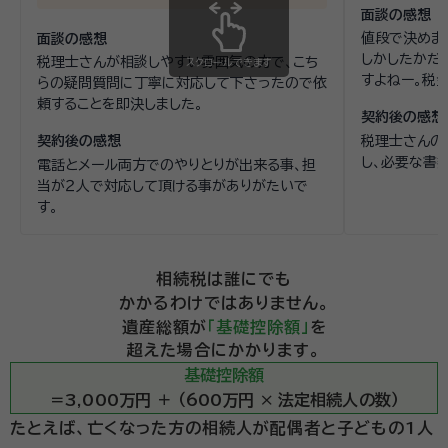
面談の感想
値段で決めま
面談の感想
しかしたかだ
税理士さんが相談しやすい雰囲気の方で、こち
スクロールできます
すよねー。税
らの疑問質問に丁寧に対応して下さったので依
雑な書類。国
頼することを即決しました。
契約後の感想
税理士さんの
契約後の感想
し、必要な書
電話とメール両方でのやりとりが出来る事、担
当が２人で対応して頂ける事がありがたいで
す。
相続税は誰にでも
かかるわけではありません。
遺産総額が
「基礎控除額」
を
超えた場合にかかります。
基礎控除額
＝3,000万円 ＋ （600万円 × 法定相続人の数）
たとえば、亡くなった方の相続人が配偶者と子どもの1人