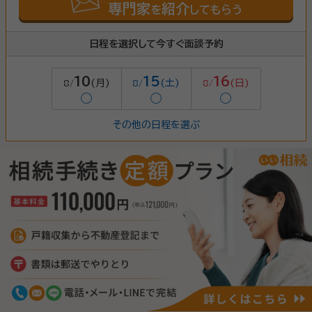
専門家
紹介
を
してもらう
日程を選択して今すぐ面談予約
10
15
16
(月)
(土)
(日)
8/
8/
8/
◯
◯
◯
その他の日程を選ぶ