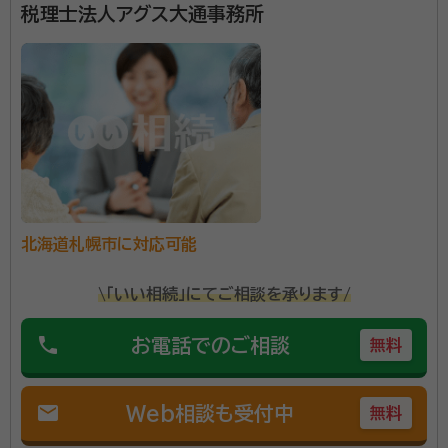
税理士法人アグス大通事務所
北海道札幌市に対応可能
\「いい相続」にてご相談を承ります/
phone
お電話でのご相談
無料
mail
Web相談も受付中
無料