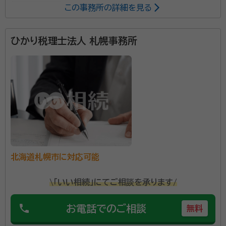
この事務所の詳細を見る
事務所面談可
所属する専門家：
ひかり税理士法人 札幌事務所
岡崎 正毅（おかざき まさき）
税理士、行政書士
岡崎正毅税理士事務所は「ひびき相続相談センター」を
併設。 １）ご相談から問題解決までワンストップサービス
で対応が可能 弁護士、税理士、社労士、司法書士等の
関連士業とのネットワークで総合的なサポートをご提供
いたします。 ２）豊富な経験と実績！さまざまなご要望
所属団体：
北海道税理士会 北海道行政書士会 ＴＫＣ北海道会
に対応が可能 相談実績４５００件以上。年間相談事例
北海道札幌市に対応可能
数が約２００件。どのような問題にも最適な解決策をご
提案いたします。 ３）「相続」が「争族」にならないために
\「いい相続」にてご相談を承ります/
親の財産を子の世代にいかに継承していくかを第一
に考えています。税金がかかる・かからないに関わらず、
phone
お電話でのご相談
無料
家族の幸せを願う上でも、生前から専門家と対策を講じ