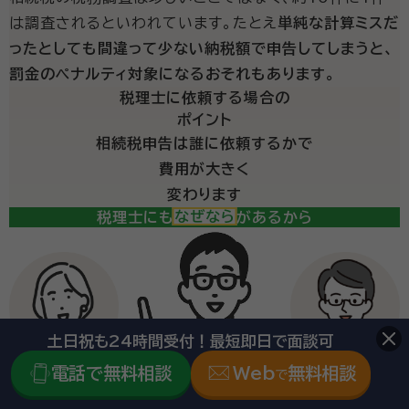
は調査されるといわれています。たとえ
単純な計算ミスだ
ったとしても間違って少ない納税額で申告してしまうと、
罰金のペナルティ対象になるおそれもあります。
税理士に依頼する場合の
ポイント
相続税申告は誰に依頼するかで
費用が大きく
変わります
税理士にも得意分野があるから
土日祝も24時間受付！最短即日で面談可
法人税務に
会社設立に
電話で無料相談
Web
無料相談
で
強い税理士
強い税理士
相続税申告に