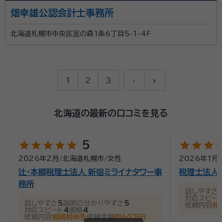
畑幸雄公認会計士事務所
北海道札幌市中央区宮の森1条6丁目5-1-4Ｆ
1
2
3
›
»
北海道の最新の口コミを見る
star
star
star
star
star
star
star
star
st
5
2026年2月
/
北海道札幌市
/
女性
2026年1月
/
辻・本郷税理士法人 新宿ミライナタワー事
税理士法人
務所
話しやすさ
対応スピー
話しやすさ
5
説明の分かりやすさ
5
依頼内容
相
対応スピード
4
価格
4
依頼内容
相続税申告
依頼金額
約60万円