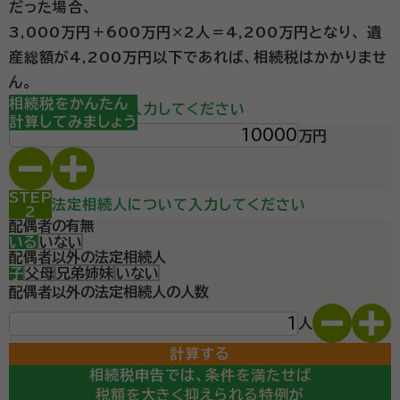
だった場合、
3,000万円＋600万円×2人＝4,200万円となり、
遺
産総額が4,200万円以下であれば、相続税はかかりませ
ん。
STEP
相続税をかんたん
遺産総額を入力してください
1
計算してみましょう
万円
STEP
法定相続人について入力してください
2
配偶者の有無
いる
いない
配偶者以外の法定相続人
子
父母
兄弟姉妹
いない
配偶者以外の法定相続人の人数
人
計算する
相続税申告では、
条件を満たせば
税額を大きく抑えられる特例
が