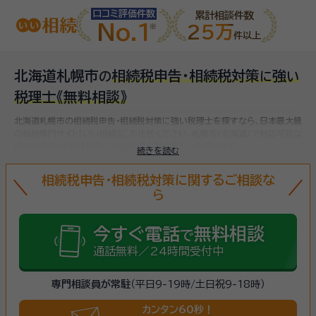
口コミ評価件数
累計相談件数
No.1
25万
件以上
北海道札幌市
相続税申告・相続税対策
強
の
に
い
税理士
《無料相談》
北海道札幌市の相続税申告・相続税対策に強い税理士を探すなら、日本最大級
の相続専門サイト【いい相続】にお任せください。
札幌市(北海道)で対応可能な
相続税申告・相続税対策に強い税理士をお探しいただけます。
続きを読む
相続税申告・相続税対策に関するご相談な
ら
今すぐ電話
無料相談
で
通話無料／24時間受付中
専門相談員が常駐
（平日9-19時/土日祝9-18時）
カンタン60秒！