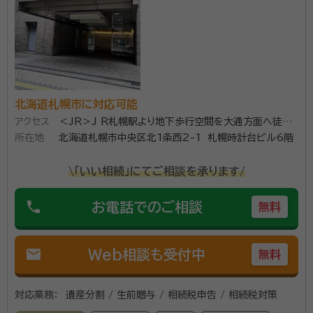
北海道札幌市に対応可能
アクセス
＜JR＞J R札幌駅より地下歩行空間を大通方面へ徒歩
所在地
10分 7番出口
北海道札幌市中央区北1条西2-1 札幌時計台ビル6階
\「いい相続」にてご相談を承ります/
phone
お電話でのご相談
無料
mail
Web相談も受付中
無料
対応業務：
遺産分割 / 生前贈与 / 相続税申告 / 相続税対策