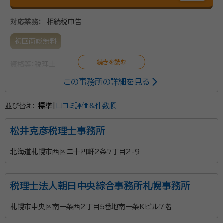
対応業務：
相続税申告
初回面談無料
資格等：
税理士
この事務所の詳細を見る
並び替え:
標準
|
口コミ評価&件数順
松井克彦税理士事務所
北海道札幌市西区二十四軒2条7丁目2-9
税理士法人朝日中央綜合事務所札幌事務所
札幌市中央区南一条西2丁目5番地南一条Kビル7階