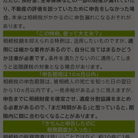
ただし、預貯金、生命保険などの一部の財産が漏れていた
り、不動産の評価を誤っていたために申告をしなかった場
合、
本来は相続税がかかるのに申告漏れになるおそれが
あります。
「この特例、使って大丈夫？」
相続税額を抑えられる特例は、活用したいものですが、
適
用には細かな要件があるので、自分に当てはまるかどう
か注意が必要です。
条件を満たさないのに適用してしま
うと追徴課税の対象となる場合があります。
「申告期限は10ヵ月以内」
相続税の申告期限は、被相続人の死亡を知った日の翌日
から10ヵ月以内です。一見余裕があるように見えますが、
申告までに相続財産を確定させ、遺産分割協議をまとめ
る必要があるので、「まだ時間がある」と思っていると、期
限内に間に合わなくなることがあります。
「きちんと申告したのに
税務調査が入った」
相続税の税務調査は珍しいことではなく、約10件に1件