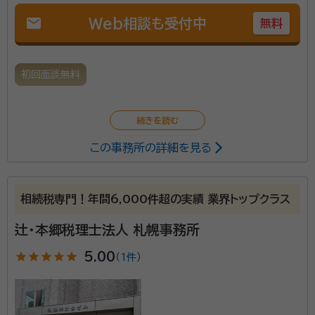
ておくと安心です。 ４）初回相談１時間無料！ まずは
mail
Web相談も受付中
無料
お気軽にご相談ください。
初回面談無料
この事務所の詳細を見る
相続税専門！年間6,000件超の実績 業界トップクラス
辻・本郷税理士法人 札幌事務所
star
star
star
star
star
5.00
（
1件
）