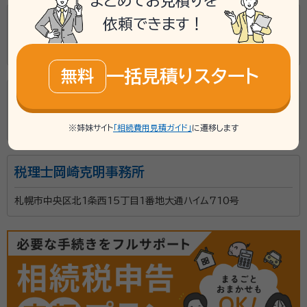
まとめてお見積りを
税理士法人池脇会計事務所
依頼できます！
札幌市中央区南12条西15丁目4番3号
一括見積りスタート
無料
園生裕造税理士事務所
札幌市中央区南7条西24丁目2番16-102号
※姉妹サイト
「相続費用見積ガイド」
に遷移します
税理士岡崎克明事務所
札幌市中央区北1条西15丁目1番地大通ハイム710号