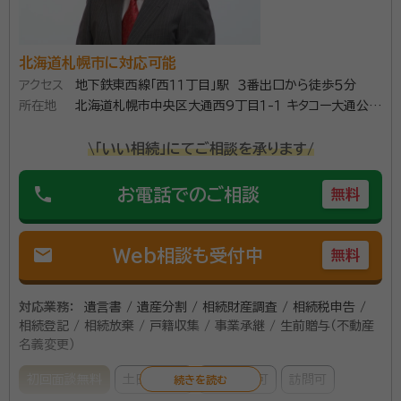
務署との交渉力を強みに、1,877件以上（令和4年5月
9日現在）もの相続税を取り戻し、日本で最も相続税の
還付に成功してきた実績があります。 【対応地域】全国
北海道札幌市に対応可能
対応 【営業時間】平日・土日：9:00～18:00(定休日：祝
アクセス
地下鉄東西線「西１１丁目」駅 ３番出口から徒歩５分
祭日)
所在地
北海道札幌市中央区大通西9丁目１-１ キタコー大通公園
ビル
\「いい相続」にてご相談を承ります/
phone
お電話でのご相談
無料
mail
Web相談も受付中
無料
対応業務：
遺言書 / 遺産分割 / 相続財産調査 / 相続税申告 /
相続登記 / 相続放棄 / 戸籍収集 / 事業承継 / 生前贈与（不動産
名義変更）
初回面談無料
土日相談可
電話相談可
訪問可