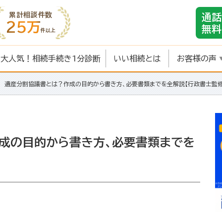
累計相談件数
通話
25万
無料
件以上
大人気！相続手続き1分診断
いい相続とは
お客様の声
遺産分割協議書とは？作成の目的から書き方、必要書類までを全解説【行政書士監修
成の目的から書き方、必要書類までを