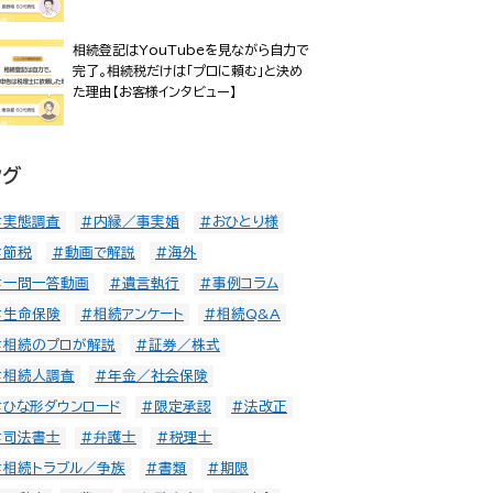
相続登記はYouTubeを見ながら自力で
完了。相続税だけは「プロに頼む」と決め
た理由【お客様インタビュー】
タグ
#実態調査
#内縁／事実婚
#おひとり様
#節税
#動画で解説
#海外
#一問一答動画
#遺言執行
#事例コラム
#生命保険
#相続アンケート
#相続Q&A
#相続のプロが解説
#証券／株式
#相続人調査
#年金／社会保険
#ひな形ダウンロード
#限定承認
#法改正
#司法書士
#弁護士
#税理士
#相続トラブル／争族
#書類
#期限