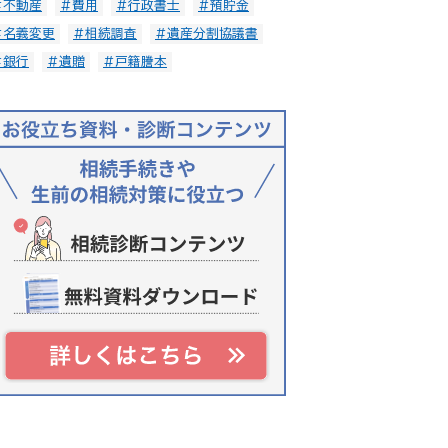
#不動産
#費用
#行政書士
#預貯金
#名義変更
#相続調査
#遺産分割協議書
#銀行
#遺贈
#戸籍謄本