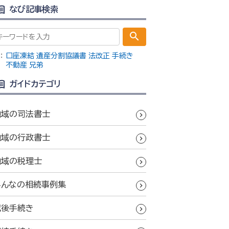
なび記事検索
search
：
口座凍結
遺産分割協議書
法改正
手続き
不動産
兄弟
ガイドカテゴリ
地域の司法書士
地域の行政書士
地域の税理士
みんなの相続事例集
死後手続き