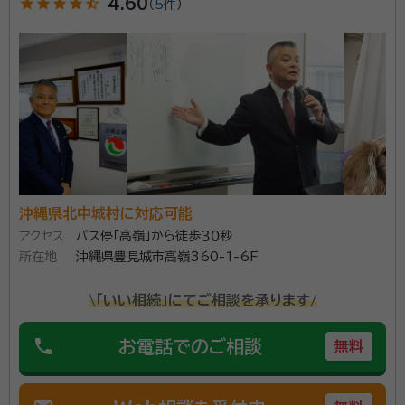
star
star
star
star
star_half
4.60
（
5件
）
account_circle
満足度 5.0
ご利用時期：2025/11
面談の感想
とても詳しく説明うけ、自宅からも近く、見積り金額で納得し、全てお任せ
できると思い、ご依頼しました。
契約後の感想
事細かに進捗状況を報告いただき、とても安心です。順調に進んでます。
私自身が動く事がほとんどないのは、とても助かります。
相続処理件数多数。難度の高い手続きや複雑な案件に
も対応可能。
沖縄県北中城村に対応可能
アクセス
バス停「高嶺」から徒歩３０秒
資格等：
行政書士、宅地建物取引士
所在地
沖縄県豊見城市高嶺360-1-6F
所属団体：
コスモス成年後見サポートセンター沖縄支部
\「いい相続」にてご相談を承ります/
phone
お電話でのご相談
無料