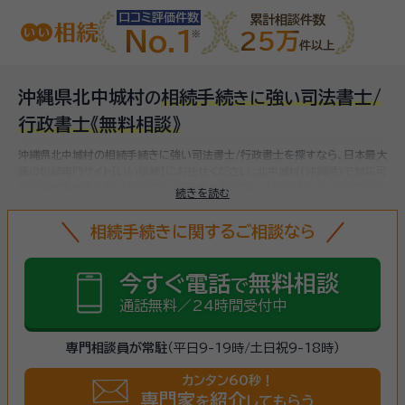
口コミ評価件数
累計相談件数
No.1
25万
件以上
沖縄県北中城村
相続手続
強
司法書士/
の
き
に
い
行政書士
《無料相談》
沖縄県北中城村の相続手続きに強い司法書士/行政書士を探すなら、日本最大
級の相続専門サイト【いい相続】にお任せください。
北中城村(沖縄県)で対応可
能な相続手続きに強い司法書士/行政書士をお探しいただけます。
相続手続き
続きを読む
は、被相続人（故人）の財産を引き継ぐために必要な手続きです。相続人・相続
財産の確認、遺言書の確認、遺産分割協議、相続財産の名義変更、相続税の申
相続手続きに関するご相談なら
告・納税（相続財産が基礎控除額を超えていた場合）など多岐に渡るため、相続
手続きに強い専門家に
まずは相談
しましょう。
今すぐ電話
無料相談
で
通話無料／24時間受付中
専門相談員が常駐
（平日9-19時/土日祝9-18時）
カンタン60秒！
専門家
紹介
を
してもらう