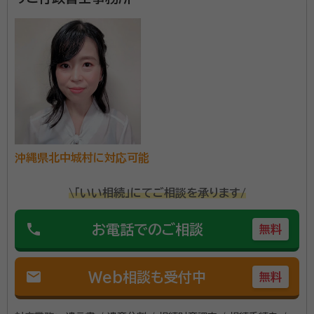
沖縄県北中城村に対応可能
\「いい相続」にてご相談を承ります/
phone
お電話でのご相談
無料
mail
Web相談も受付中
無料