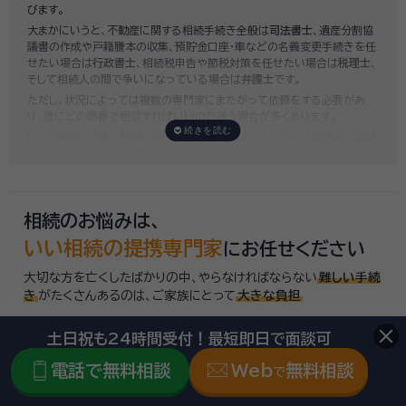
びます。
もり
をお出ししております。予算に合わせてご自身で対応できないものの
大まかにいうと、不動産に関する相続手続き全般は
司法書士
、遺産分割協
み依頼することも可能ですので、まずはお気軽にご相談ください。
議書の作成や戸籍謄本の収集、預貯金口座・車などの名義変更手続きを任
せたい場合は
行政書士
、相続税申告や節税対策を任せたい場合は
税理士
、
そして相続人の間で争いになっている場合は
弁護士
です。
ただし、状況によっては複数の専門家にまたがって依頼をする必要があ
り、誰にどの順番で相談すればいいのか迷う場合が多くあります。
いい相続では「誰に相談したらいいかわからない」「いきなり専門家に連絡
するのはちょっと…」という方のために、専門相談員がお客様のご状況を
お伺いした上で、
適切な相談先を無料でご案内
しております。お気軽にご
相談ください。
相続のお悩みは、
いい相続の提携専門家
にお任せください
大切な方を亡くしたばかりの中、やらなければならない
難しい手続
き
がたくさんあるのは、
ご家族にとって
大きな負担
keyboard_arrow_down
土日祝も24時間受付！最短即日で面談可
電話で無料相談
Web
無料相談
で
相続に必要な手続きは