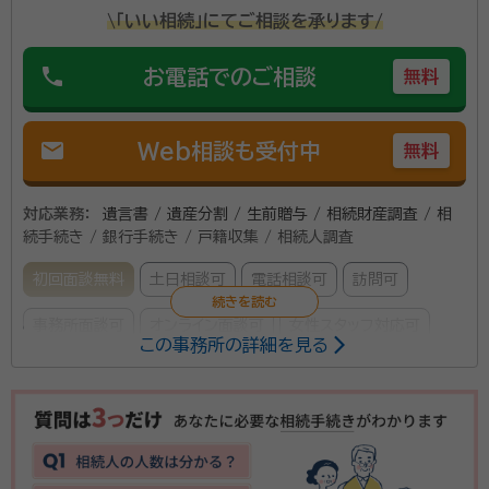
\「いい相続」にてご相談を承ります/
phone
お電話でのご相談
無料
mail
Web相談も受付中
無料
対応業務：
遺言書 / 遺産分割 / 生前贈与 / 相続財産調査 / 相
続手続き / 銀行手続き / 戸籍収集 / 相続人調査
初回面談無料
土日相談可
電話相談可
訪問可
事務所面談可
オンライン面談可
女性スタッフ対応可
この事務所の詳細を見る
所属する専門家：
半嶺 当友（はんみね とうゆう）
司法書士・行政書士、沖縄県石垣市
出身、早稲田大学第１法学部卒業、司法書士業昭和５９年から営業