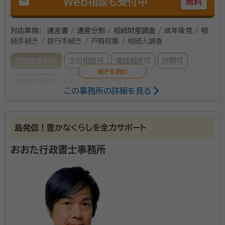
mail
Web相談も受付中
無料
対応業務：
遺言書 / 遺産分割 / 相続財産調査 / 成年後見 / 相
続手続き / 銀行手続き / 戸籍収集 / 相続人調査
初回面談無料
土日相談可
電話相談可
訪問可
事務所面談可
オンライン面談可
この事務所の詳細を見る
所属する専門家：
玉城 判（たまき わかつ）
行政書士、宅建取引士
島発信！豊かなくらしを全力サポート
経歴：
ゴスペル幼稚園・糸満南小学校・糸満中学校・糸満高校・那覇尚学院
昭和59年（1984年）琉球大学卒業後、大同生命保険株式会社（大阪本
おおた行政書士事務所
社）へ就職。 平成23年（2011年）同社卒業 平成23年11月「エネてぃー
だ琉球株式会社」設立、代表取締役就任 平成24年 3月「玉城判行政書士
事務所口コミ（抜粋）：
事務所」併設
account_circle
満足度 4.0
ご利用時期：2023/3
①「行政書士事務所」開業に至る経緯 １９８３年（大学4年