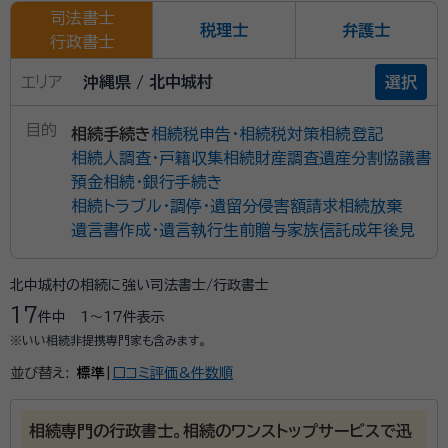
司法書士
税理士
弁護士
行政書士
エリア
沖縄県 / 北中城村
選択
目的
相続手続き
相続税申告・相続税対策
相続登記
相続人調査・戸籍収集
相続財産調査
遺産分割協議書
預金相続・銀行手続き
相続トラブル・調停・遺留分侵害額請求
相続放棄
遺言書作成・遺言執行
生前贈与
家族信託
成年後見
北中城村の相続に強い司法書士/行政書士
17
件中
1〜17
件表示
※いい相続非提携専門家も含みます。
並び替え:
標準
|
口コミ評価&件数順
相続専門の行政書士。相続のワンストップサービスで迅