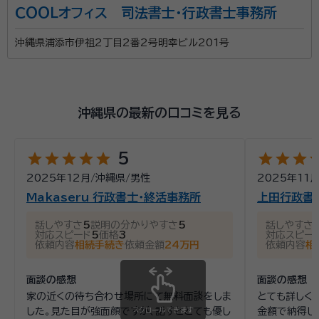
ＣＯＯＬオフィス 司法書士・行政書士事務所
沖縄県浦添市伊祖2丁目2番2号明幸ビル201号
沖縄県の最新の口コミを見る
star
star
star
star
star
star
star
star
st
5
2025年12月
/
沖縄県
/
男性
2025年11
Makaseru 行政書士・終活事務所
上田行政書
話しやすさ
5
説明の分かりやすさ
5
話しやすさ
対応スピード
5
価格
3
対応スピー
依頼内容
相続手続き
依頼金額
24万円
依頼内容
相
面談の感想
面談の感想
家の近くの待ち合わせ場所にて無料面談をしま
とても詳しく
した。見た目が強面顔ですが、話すととても優し
スクロールできます
金額で納得し