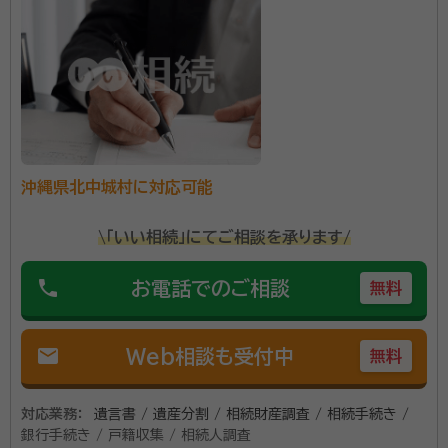
所属団体：
沖縄県行政書士会
沖縄県北中城村に対応可能
\「いい相続」にてご相談を承ります/
phone
お電話でのご相談
無料
mail
Web相談も受付中
無料
対応業務：
遺言書 / 遺産分割 / 相続財産調査 / 相続手続き /
銀行手続き / 戸籍収集 / 相続人調査