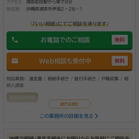
アクセス
浦添前田駅から車で8分
所在地
沖縄県浦添市伊祖２－２８－１
\「いい相続」にてご相談を承ります/
phone
お電話でのご相談
無料
mail
Web相談も受付中
無料
対応業務：
遺言書 / 相続手続き / 銀行手続き / 戸籍収集 / 相
続人調査
初回面談無料
所属する専門家：
この事務所の詳細を見る
仲地 滉（なかち ひろし）
行政書士
沖縄で相続・遺言手続きにお困りならお気軽にご相談を