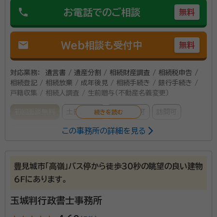
phone
お電話でのご相談
無料
mail
Web相談も受付中
無料
対応業務：
遺言書 / 遺産分割 / 相続財産調査 / 相続税申告 /
相続登記 / 相続放棄 / 成年後見 / 相続手続き / 銀行手続き /
戸籍収集 / 相続人調査 / 生前贈与（不動産名義変更）
初回面談無料
土日相談可
電話相談可
訪問可
この事務所の詳細を見る
事務所面談可
オンライン面談可
所属する専門家：
豊見城市「高嶺」バス停から徒歩３０秒の眺望の良い建物
水口 広（みずぐち ひろし）
行政書士
６Fにあります。
経歴：
青山学院大法学部卒、渋谷区入区
玉城判行政書士事務所
事務所口コミ（抜粋）：