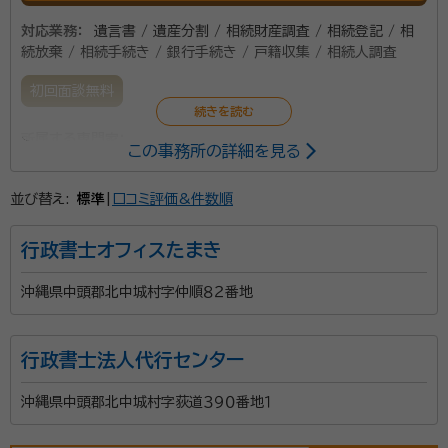
お手伝いをいたします。 ■ 取扱業務 当事務所では、主
に以下の業務を取り扱っています。 1. 相続手続きのサ
対応業務：
遺言書 / 遺産分割 / 相続財産調査 / 相続登記 / 相
続放棄 / 相続手続き / 銀行手続き / 戸籍収集 / 相続人調査
ポート ・相続人の調査、戸籍収集 ・遺産分割協議書の作
成 ・預貯金や不動産の名義変更手続き ・相続放棄、限定
初回面談無料
承認の支援 2. 遺言書作成のサポート ・公正証書遺言の
作成支援 ・自筆証書遺言の作成アドバイス ・遺言執行者
所属する専門家：
この事務所の詳細を見る
の指定サポート 3. 生前対策コンサルティング ・生前贈
⼤河内洋典（おおこうちよしひろ）
司法書士、行政書士
与の計画 ・家族信託のアドバイス ・任意後見契約の作成
並び替え:
標準
|
口コミ評価&件数順
■ 元政治家だからこそできるサポート 政治の世界で
資格等：
司法書士、行政書士
は、法律の知識に加え、多くの人の意見を調整し、最適
所属団体：
行政書士オフィスたまき
沖縄県行政書士会
な解決策を見つける力が求められます。相続や遺言の問
沖縄県中頭郡北中城村字仲順８２番地
題も、ご家族それぞれの事情に配慮しながら、円満な解
決を目指す必要があります。当事務所では、法律的な視
点とともに、実務的な調整力を活かし、ご家族にとって
行政書士法人代行センター
最適な選択肢をご提案いたします。 ■ 相談しやすい環
沖縄県中頭郡北中城村字荻道３９０番地１
境づくり 相続や遺言の問題は、誰に相談すればよいの
かわからないことも多いものです。当事務所では、初回