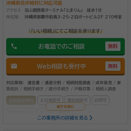
沖縄県北中城村に対応可能
アクセス
泊ふ頭旅客ターミナル「とまりん」 徒歩1分
所在地
沖縄県那覇市前島3-25-2泊ポートビル2F 210号室
\「いい相続」にてご相談を承ります/
phone
お電話でのご相談
無料
mail
Web相談も受付中
無料
対応業務：
遺言書 / 遺産分割 / 相続財産調査 / 成年後見 / 家
族信託 / 相続手続き / 銀行手続き / 戸籍収集 / 相続人調査
初回面談無料
土日相談可
電話相談可
訪問可
事務所面談可
オンライン面談可
この事務所の詳細を見る
所属する専門家：