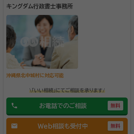
キングダム行政書士事務所
見山伸路（みやましんじ）
行政書士
経歴：
元 江東区議会議員（2011～2023 3期12年） 元 代議士秘書
私は、元政治家として地域社会に貢献してきた経験を活
かし、現在は行政書士として相続や遺言作成のサポート
を行っております。政治の世界では、多くの方々の声を
聞き、さまざまな問題を解決する役割を担ってきまし
た。その経験を活かし、相続や遺言に関する複雑な手続
資格等：
行政書士
きやご家族の問題を解決するお手伝いをさせていただ
沖縄県北中城村に対応可能
所属団体：
沖縄県行政書士会
いております。 ■ 事務所の理念 ～「争わない相続」「納
得できる遺言」を実現～ 相続は、家族の絆を深める機会
\「いい相続」にてご相談を承ります/
であるべきですが、現実にはトラブルの原因になること
も少なくありません。また、遺言書があればご自身の意
phone
お電話でのご相談
無料
志を明確に残せますが、法律的に不備があると無効にな
るリスクもあります。当事務所では、円満な相続と確実
mail
Web相談も受付中
無料
な遺言をサポートし、ご依頼者様とご家族の未来を守る