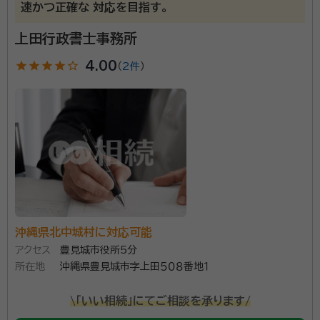
速かつ正確な 対応を目指す。
上田行政書士事務所
star
star
star
star
star_outline
4.00
（
2件
）
沖縄県北中城村に対応可能
アクセス
豊見城市役所5分
所在地
沖縄県豊見城市字上田５０８番地１
\「いい相続」にてご相談を承ります/