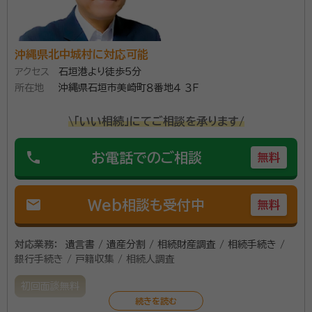
時）に資格取得し、大学卒業後金融機関での２７年勤務
後、２０１２年に沖縄県豊見城市にて独立開業。 ②「相続
業務」への取組みのキッカケ 身近で「相続が争族」となり
沖縄県北中城村に対応可能
裁判に至ったことを経験したことで、「相続業務」の重要
アクセス
石垣港より徒歩5分
資格等：
行政書士、宅建取引士
性を認知したのがキッカケとなりました。 ③家庭裁判所
所在地
沖縄県石垣市美崎町８番地４ ３Ｆ
所属団体：
沖縄県行政書士会・那覇商工会議所・那覇法人会・異業種
からの「法定成年後見人」・「保佐人」の受任 ２０１９年に
交流会BNI
\「いい相続」にてご相談を承ります/
那覇家庭裁判所において「法定成年後見人・保佐人」を
受任。現在、４名（後見２名・保佐２名）の方々の「身上監
phone
お電話でのご相談
無料
護」・「財産管理」を遂行しています。
mail
Web相談も受付中
無料
対応業務：
遺言書 / 遺産分割 / 相続財産調査 / 相続手続き /
銀行手続き / 戸籍収集 / 相続人調査
初回面談無料