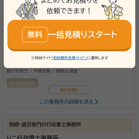
まとめてお見積りを
て、特に守秘義務に関しては厳守していく所存ですので
\「いい相続」にてご相談を承ります/
ご安心してご相談ください。 女性行政書士として、女性
依頼できます！
の目線からきめ細やかなサービスの提供を心掛けてい
phone
お電話でのご相談
無料
ます。士業というと堅苦しい感じがしたり、敷居が高いイ
一括見積りスタート
無料
メージを持つ方も多いかと思いますが、お気軽にご相談
ください。
mail
Web相談も受付中
無料
※姉妹サイト
「相続費用見積ガイド」
に遷移します
対応業務：
遺言書 / 遺産分割 / 相続財産調査 / 相続手続き /
銀行手続き / 戸籍収集 / 相続人調査
初回面談無料
この事務所の詳細を見る
弊社は、行政書士・ファイナンシャルプランナー・宅地建
物取引士を持つ会社です。相続では遺産分割協議に関
する相談が中心ですが、行政書士とFPと不動産業、それ
相続・遺言専門の行政書士事務所
ぞれの知識を活かし、ワンストップでお客さまのお手伝
いをさせていただきます。
りこ行政書士事務所