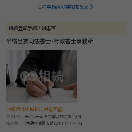
この事務所の詳細を見る
この世の中で大切でかけがえのないお身内方々の相続
に関するお手続きを、専門的に且つ、懇切丁寧にご対応
させていただきます。ＩＴ分野にも精通しておりますの
相続登記手続き対応可
で、時代に即したセキュリティ技術の基、どうぞ安心して
ご相談ください。
半嶺当友司法書士・行政書士事務所
沖縄県北中城村に対応可能
アクセス
モノレール県庁前より徒歩１５分
所在地
沖縄県那覇市楚辺1丁目17-18