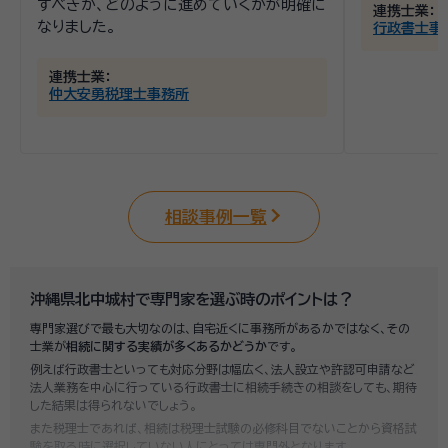
すべきか、どのように進めていくかが明確に
連携士業：
なりました。
行政書士事
連携士業：
仲大安勇税理士事務所
相談事例一覧
沖縄県北中城村で専門家を選ぶ時のポイントは？
専門家選びで最も大切なのは、自宅近くに事務所があるかではなく、その
士業が
相続に関する実績が多くあるかどうか
です。
例えば行政書士といっても対応分野は幅広く、法人設立や許認可申請など
法人業務を中心に行っている行政書士に相続手続きの相談をしても、期待
した結果は得られないでしょう。
また税理士であれば、相続は税理士試験の必修科目でないことから資格試
験を取る時に選択していない人にとっては専門外となります。