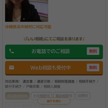
れました。気さくな人柄で地域の方からも人気があり、
これまで多くの問題解決実績を蓄積しています。
沖縄県北中城村に対応可能
\「いい相続」にてご相談を承ります/
phone
お電話でのご相談
無料
mail
Web相談も受付中
無料
対応業務：
遺言書 / 遺産分割 / 相続財産調査 / 相続手続き /
銀行手続き / 戸籍収集 / 相続人調査
初回面談無料
土日相談可
電話相談可
訪問可
オンライン面談可
女性スタッフ対応可