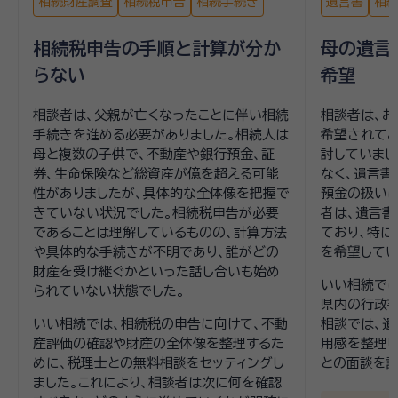
相続財産調査
相続税申告
相続手続き
遺言書
相
相続税申告の手順と計算が分か
母の遺言
らない
希望
相談者は、父親が亡くなったことに伴い相続
相談者は、お
手続きを進める必要がありました。相続人は
希望されて
母と複数の子供で、不動産や銀行預金、証
討していまし
券、生命保険など総資産が億を超える可能
なく、遺言書
性がありましたが、具体的な全体像を把握で
預金の扱い
きていない状況でした。相続税申告が必要
者は、遺言
であることは理解しているものの、計算方法
ており、特
や具体的な手続きが不明であり、誰がどの
を希望してい
財産を受け継ぐかといった話し合いも始め
いい相続では
られていない状態でした。
県内の行政書
いい相続では、相続税の申告に向けて、不動
相談では、
産評価の確認や財産の全体像を整理するた
用感を整理し
めに、税理士との無料相談をセッティングし
との面談を調
ました。これにより、相談者は次に何を確認