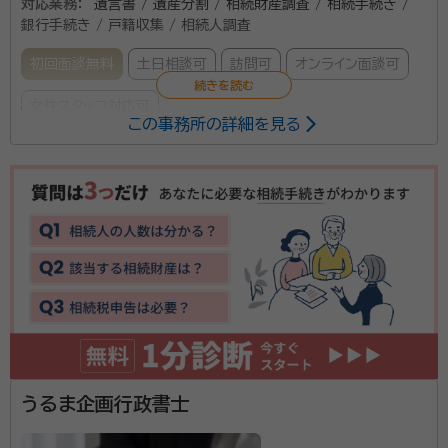
対応業務：
遺言書 / 遺産分割 / 相続財産調査 / 相続手続き /
銀行手続き / 戸籍収集 / 相続人調査
初回面談無料
土日相談可
訪問可
オンライン面談可
女性スタッフ対応可
この事務所の詳細を見る
所属する専門家：
國場絵梨子
行政書士、2級ファイナンシャル・プランニング技能士、
AFP、賃貸不動産経営管理士、測量士補、二種証券外務員、他多数資格
有、沖縄県那覇市出身 琉球大学法文学部卒
経歴：
遺言や相続関連の業務を専門にしております。 自己研鑽を怠らず、
丁寧なヒアリングと迅速な対応でご依頼者様の意に添えるようなサポー
トを心がけております。 お気軽にご相談いただければ、嬉しく存じます。
どうぞよろしくお願いいたします。
沖縄県中南部を中心に相続・遺言手続きのお手伝いをし
ております。相続や遺言でお悩みの方がいらっしゃいま
したら、初回相談無料ですので、どうぞお気軽にご相談
うるま企画行政書士
ください。