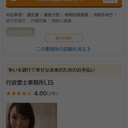
対応業務：
遺言書 / 遺産分割 / 相続財産調査 / 相続手続き /
銀行手続き / 戸籍収集 / 相続人調査
初回面談無料
所属する専門家：
この事務所の詳細を見る
松田昌訓（まつだまさくに）
行政書士
争いを避けて幸せな未来のためのお手伝い
松田行政書士事務所は沖縄県中頭郡読谷村に立地。読
谷村をはじめ、嘉手納町や北谷町、恩納村などの地域
行政書士事務所ＬＩＳ
で、法人の会社設立手続きや各種営業許可書の取得代
star
star
star
star
star_outline
4.00
（
2件
）
行、さらに個人の相続・遺言に関する問題解決業務を行
っています。 代表の松田昌訓（まつだまさくに）先生は、
資格等：
行政書士
琉球大学を卒業した後に東京へ上京。企業支援の仕事
所属団体：
沖縄県行政書士会
に携わり、法律の重要性を実感しました。その後行政書
士に合格し、地元である読谷村に戻って事務所を開業さ