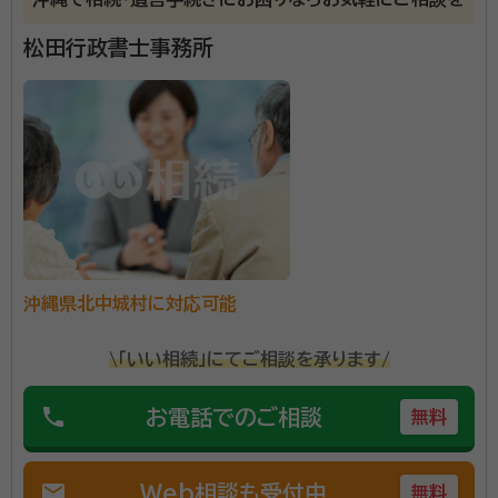
沖縄県浦添市にある行政書士事務所です。終活や遺言
書作成といったあらゆる相続手続きに対応しています。
松田行政書士事務所
まずはお客様のお話をじっくりと伺います。お気軽にご
相談ください。
資格等：
行政書士
所属団体：
沖縄県行政書士会
沖縄県北中城村に対応可能
\「いい相続」にてご相談を承ります/
phone
お電話でのご相談
無料
mail
Web相談も受付中
無料