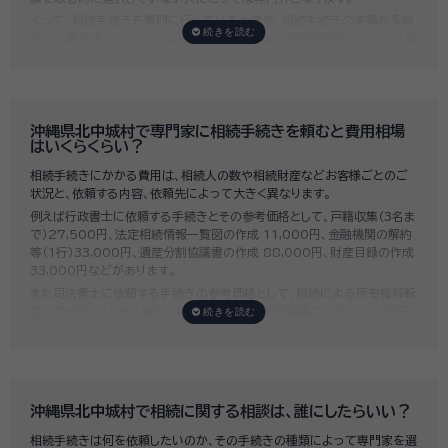
よって、相続手続きを専門に行っている士業や、相続手続きの実績が多数
ある士業を選ぶことが、スムーズで間違いのない相続手続きのために非常
に重要になります。
いい相続では、相続手続きに強い経験豊富な行政書士・税理士と多数提携
しており、
お客様のご要望にそった専門家選びを無料でサポート
していま
す。専門家選びでお困りの方は、お気軽にご相談ください。
沖縄県北中城村で専門家に相続手続きを頼むと費用相場
はいくらくらい？
相続手続きにかかる費用は、相続人の数や相続財産などお客様ごとのご
状況と、依頼する内容、依頼先によって大きく異なります。
例えば行政書士に依頼する手続きとその参考価格として、戸籍収集（3名ま
で）27,500円、法定相続情報一覧図の作成 11,000円、金融機関の解約
等（1行）33,000円、遺産分割協議書の作成 88,000円、財産目録の作成
33,000円などがあります。
また司法書士に依頼する手続きの参考価格として、相続による所有権移転
登記手続きで「土地1筆及び建物1棟（固定資産評価額の合計1,000万円）
法定相続人3名のうち1名が単独相続した場合」の費用相場の目安は6万円
～8万円程です。
既に揉めてしまっている場合は弁護士しか対応ができませんが、その場合
は着手金だけで約20万円～30万円、そのほか出張費や成果報酬を合わ
せると100万円近くかそれ以上費用がかかってしまう場合もあるなど、非
沖縄県北中城村で相続に関する相談は、誰にしたらいい？
常に高額になります。
相続手続きは何を依頼したいのか、その手続きの種類によって専門家を選
いい相続では、
お客様ごとに必要な相続手続きを明らかにし、無料で見積