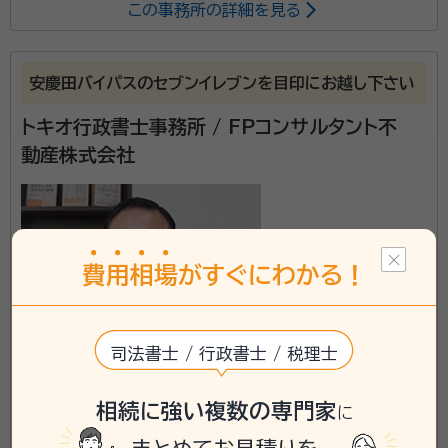
この事務所の詳細を見る
所属する専門家：
本村 祥子(モトムラ ショウコ)
行政書士
安慶田バイパスのセブンイレブンを目印にお越し下さい
経歴：
岡山県出身、石垣島に移住 2014年石垣市で開業後、2016年う
るま市に移転
トキオ行政書士事務所 / FPコンサルタント不
動産株式会社
事務所口コミ（抜粋）：
account_circle
満足度 4.0
ご利用時期：2022/3
「戸籍だけ集めてほしい」「銀行の手続きだけしてほし
費
用
相
場
がすぐにわかる！
い」というような細かいニーズにも対応します。 沖縄は、
人間関係が密接であたたかい分、情報が周りの人に伝
わりやすい環境にあり、ご家族の悩みや財産に関する事
司法書士 / 行政書士 / 税理士
を他人に相談するのは不安だと思う方もいらっしゃると
沖縄県北中城村に対応可能
資格等：
行政書士
思いますが、私達行政書士には守秘義務が課せられて
相続に強い複数の専門家
アクセス
沖縄自動車道 沖縄南ICから車で約10分
に
所属団体：
沖縄県行政書士会
おり、また、当事務所ではその様な島の特性を理解し
所在地
沖縄県沖縄市照屋2-22-30 コーポ上原102号