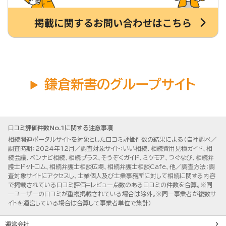
鎌倉新書のグループサイト
口コミ評価件数No.1に関する注意事項
相続関連ポータルサイトを対象とした口コミ評価件数の結果による（自社調べ／
調査時期：2024年12月／調査対象サイト：いい相続、相続費用見積ガイド、相
続会議、ベンナビ相続、相続プラス、そうぞくガイド、ミツモア、つぐなび、相続弁
護士ドットコム、相続弁護士相談広場、相続弁護士相談Cafe、他／調査方法：調
査対象サイトにアクセスし、士業個人及び士業事務所に対して相続に関する内容
で掲載されている口コミ評価=レビュー点数のある口コミの件数を合算。※同
一ユーザーの口コミが重複掲載されている場合は除外。※同一事業者が複数サ
イトを運営している場合は合算して事業者単位で集計）
運営会社