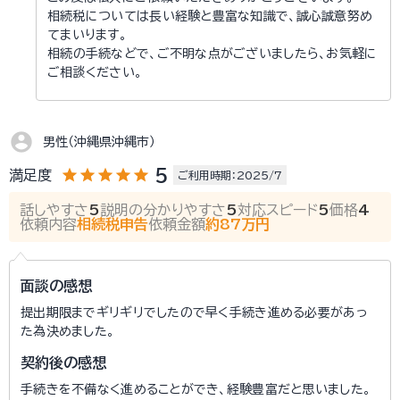
相続税については長い経験と豊富な知識で、誠心誠意努め
てまいります。
相続の手続などで、ご不明な点がございましたら、お気軽に
ご相談ください。
account_circle
男性（沖縄県沖縄市）
star
star
star
star
star
5
満足度
ご利用時期：2025/7
話しやすさ
5
説明の分かりやすさ
5
対応スピード
5
価格
4
依頼内容
相続税申告
依頼金額
約87万円
面談の感想
提出期限までギリギリでしたので早く手続き進める必要があっ
た為決めました。
契約後の感想
手続きを不備なく進めることができ、経験豊富だと思いました。