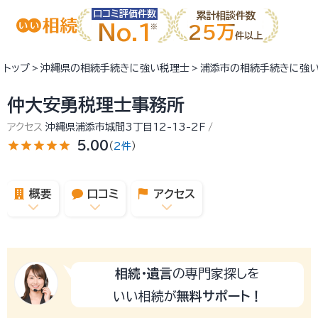
口コミ評価件数
累計相談件数
No.1
25万
件以上
トップ
沖縄県の相続手続きに強い税理士
浦添市の相続手続きに強
仲大安勇税理士事務所
アクセス
沖縄県浦添市城間3丁目12-13-2Ｆ
star
star
star
star
star
5.00
（
2件
）
概要
口コミ
アクセス
相続・遺言
の専門家探しを
いい相続が
無料サポート！