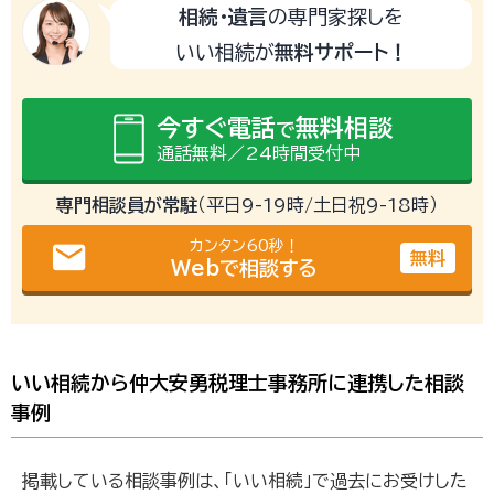
相続・遺言
の専門家探しを
いい相続が
無料サポート！
今すぐ電話
無料相談
で
通話無料／24時間受付中
専門相談員が常駐
（平日9-19時/土日祝9-18時）
カンタン60秒！
email
無料
Webで相談する
いい相続から仲大安勇税理士事務所に連携した相談
事例
掲載している相談事例は、「いい相続」で過去にお受けした