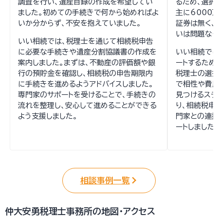
調査を行い、遺産目録の作成を希望してい
るため、選択
ました。初めての手続きで何から始めればよ
主に6000
いか分からず、不安を抱えていました。
証券は無く、
いは問題なく
いい相続では、税理士を通じて相続税申告
に必要な手続きや遺産分割協議書の作成を
いい相続で
案内しました。まずは、不動産の評価額や銀
ートするため
行の預貯金を確認し、相続税の申告期限内
税理士の選
に手続きを進めるようアドバイスしました。
で相性や費
専門家のサポートを受けることで、手続きの
見つけるステ
流れを整理し、安心して進めることができる
り、相続税申
よう支援しました。
門家との連
ートしました
相談事例一覧
仲大安勇税理士事務所の地図・アクセス