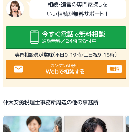
相続・遺言
の専門家探しを
いい相続が
無料サポート！
今すぐ電話
無料相談
で
通話無料／24時間受付中
専門相談員が常駐
（平日9-19時/土日祝9-18時）
カンタン60秒！
email
無料
Webで相談する
仲大安勇税理士事務所周辺の他の事務所