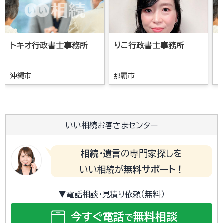
トキオ行政書士事務所
りこ行政書士事務所
沖縄市
那覇市
いい相続お客さまセンター
相続・遺言
の専門家探しを
いい相続が
無料サポート！
▼電話相談・見積り依頼（無料）
今すぐ電話
無料相談
で