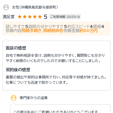
account_circle
女性（沖縄県島尻郡与那原町）
star
star
star
star
star
5
満足度
ご利用時期：2025/9
話しやすさ
5
説明の分かりやすさ
5
対応スピード
4
価格
4
依頼内容
相続手続き,相続税申告
依頼金額
約60万円
面談の感想
自宅で無料相談を受け、説明も分かりやすく、質問等にも分かり
やすく納得のいくものでしたのでお願いすることにしました。
契約後の感想
書類の提出や契約は事務所で行い、対応等々好感が持てました。
仕事についても迅速で助かっています。
account_circle
専門家からの返事
この度は私共にご依頼いただきありがとうございます。