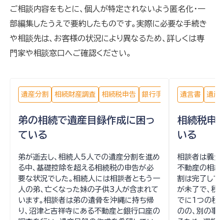
ご相談内容をもとに、個人が特定されないよう匿名化・一
部編集したうえで要約したものです。実際に必要な手続き
や相談先は、お客様の状況により異なるため、詳しくは専
門家や相談窓口へご確認ください。
遺産分割
相続財産調査
相続税申告
銀行手続き
遺言書
遺
弟の相続で遺産目録作成に困っ
相続税申
ている
いる
弟が逝去し、相続人5人での遺産分割を進め
相談者は義
る中、基礎控除を超える相続税の申告が必
不動産の相
要な状況でした。相続人には相談者ともう一
割は完了して
人の弟、亡くなった妹の子供3人が含まれて
が未了で、税
います。相談者は弟の遺骨を沖縄に持ち帰
でに1つの
り、沼津と吉祥寺にある不動産と銀行口座の
のの、別の