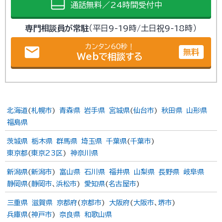
通話無料／24時間受付中
専門相談員が常駐
（平日9-19時/土日祝9-18時）
カンタン60秒！
email
無料
Webで相談する
北海道
(
札幌市
)
青森県
岩手県
宮城県
(
仙台市
)
秋田県
山形県
福島県
茨城県
栃木県
群馬県
埼玉県
千葉県
(
千葉市
)
東京都
(
東京23区
)
神奈川県
新潟県
(
新潟市
)
富山県
石川県
福井県
山梨県
長野県
岐阜県
静岡県
(
静岡市
、
浜松市
)
愛知県
(
名古屋市
)
三重県
滋賀県
京都府
(
京都市
)
大阪府
(
大阪市
、
堺市
)
兵庫県
(
神戸市
)
奈良県
和歌山県