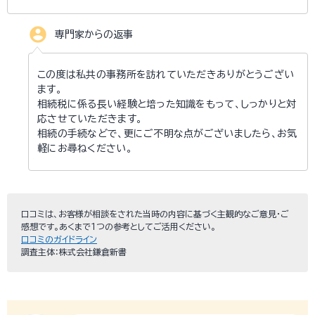
account_circle
専門家からの返事
この度は私共の事務所を訪れていただきありがとうござい
ます。
相続税に係る長い経験と培った知識をもって、しっかりと対
応させていただきます。
相続の手続などで、更にご不明な点がございましたら、お気
軽にお尋ねください。
口コミは、お客様が相談をされた当時の内容に基づく主観的なご意見・ご
感想です。あくまで１つの参考としてご活用ください。
口コミのガイドライン
調査主体：株式会社鎌倉新書