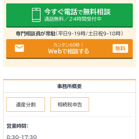
今すぐ電話
無料相談
で
通話無料／24時間受付中
専門相談員が常駐
（平日9-19時/土日祝9-18時）
カンタン60秒！
email
無料
Webで相談する
事務所概要
遺産分割
相続税申告
営業時間：
8:30-17:30