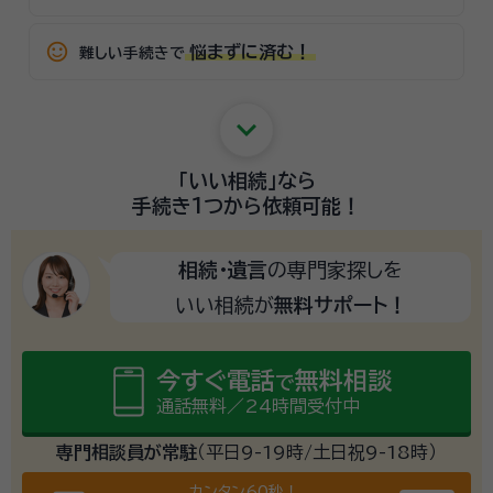
sentiment_satisfied_alt
悩まずに済む！
難しい手続きで
keyboard_arrow_down
「いい相続」
なら
手続き1つから
依頼可能！
相続・遺言
の専門家探しを
いい相続が
無料サポート！
今すぐ電話
無料相談
で
通話無料／24時間受付中
専門相談員が常駐
（平日9-19時/土日祝9-18時）
カンタン60秒！