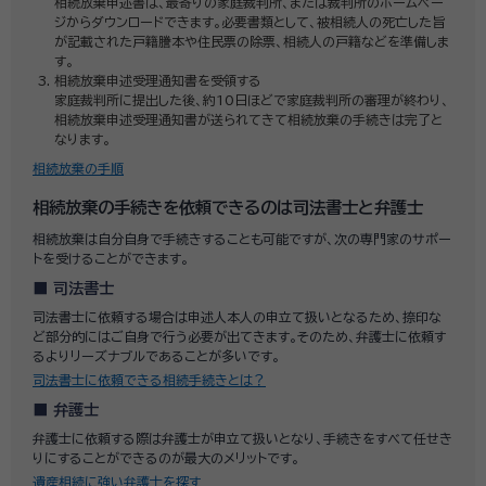
相続放棄申述書は、最寄りの家庭裁判所、または裁判所のホームペー
ジからダウンロードできます。必要書類として、被相続人の死亡した旨
が記載された戸籍謄本や住民票の除票、相続人の戸籍などを準備しま
す。
相続放棄申述受理通知書を受領する
家庭裁判所に提出した後、約10日ほどで家庭裁判所の審理が終わり、
相続放棄申述受理通知書が送られてきて相続放棄の手続きは完了と
なります。
相続放棄の手順
相続放棄の手続きを依頼できるのは司法書士と弁護士
相続放棄は自分自身で手続きすることも可能ですが、次の専門家のサポー
トを受けることができます。
司法書士
司法書士に依頼する場合は申述人本人の申立て扱いとなるため、捺印な
ど部分的にはご自身で行う必要が出てきます。そのため、弁護士に依頼す
るよりリーズナブルであることが多いです。
司法書士に依頼できる相続手続きとは？
弁護士
弁護士に依頼する際は弁護士が申立て扱いとなり、手続きをすべて任せき
りにすることができるのが最大のメリットです。
遺産相続に強い弁護士を探す