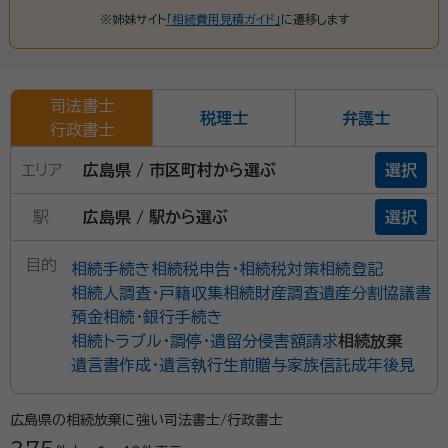
※姉妹サイト
「相続費用見積ガイド」
に遷移します
司法書士
税理士
弁護士
行政書士
エリア
広島県 / 市区町村から選ぶ
選択
駅
広島県 / 駅から選ぶ
選択
目的
相続手続き
相続税申告・相続税対策
相続登記
相続人調査・戸籍収集
相続財産調査
遺産分割協議書
預金相続・銀行手続き
相続トラブル・調停・遺留分侵害額請求
相続放棄
遺言書作成・遺言執行
生前贈与
家族信託
成年後見
広島県の相続放棄に強い司法書士/行政書士