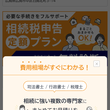
広島県広島市中区白島北町3-14
費
用
相
場
がすぐにわかる！
湯浅美紀司法事務所
広島県廿日市市新宮1丁目13-20
司法書士 / 行政書士 / 税理士
相続に強い複数の専門家
に
1
2
3
›
»