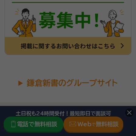
鎌倉新書のグループサイト
口コミ評価件数No.1に関する注意事項
土日祝も24時間受付！最短即日で面談可
相続関連ポータルサイトを対象とした口コミ評価件数の結果による（自社調べ／
調査時期：2024年12月／調査対象サイト：いい相続、相続費用見積ガイド、相
電話で無料相談
Web
無料相談
で
続会議、ベンナビ相続、相続プラス、そうぞくガイド、ミツモア、つぐなび、相続弁
護士ドットコム、相続弁護士相談広場、相続弁護士相談Cafe、他／調査方法：調