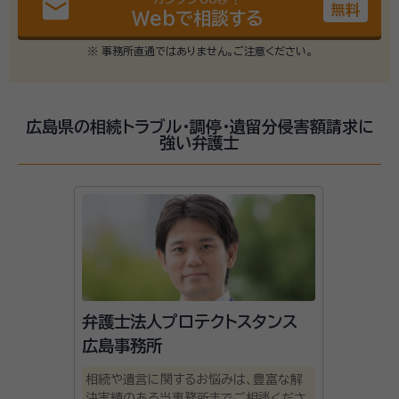
email
無料
Webで相談する
※ 事務所直通ではありません。ご注意ください。
広島県の相続トラブル・調停・遺留分侵害額請求に
強い弁護士
弁護士法人プロテクトスタンス
広島事務所
相続や遺言に関するお悩みは、豊富な解
決実績のある当事務所までご相談くださ