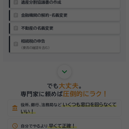
assignment
遺産分割協議書の作成
assignment
金融機関の解約・名義変更
assignment
不動産の名義変更
相続税の申告
assignment
（要否の確認を含む）
keyboard_arrow_down
大丈夫
でも
。
圧倒的にラク！
専門家に頼めば
いくつも窓口を回らなくて
役所、銀行、法務局など
account_balance
いい！
schedule
早くて正確！
自分でやるより