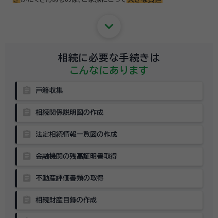
keyboard_arrow_down
相続に必要な手続きは
こんなにあります
assignment
戸籍収集
assignment
相続関係説明図の作成
assignment
法定相続情報一覧図の作成
assignment
金融機関の残高証明書取得
assignment
不動産評価書類の取得
assignment
相続財産目録の作成