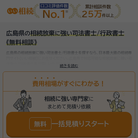
口コミ評価件数
累計相談件数
No.1
25万
件以上
広島県
相続放棄
強
司法書士/行政書士
の
に
い
《無料相談》
広島県の相続放棄に強い司法書士/行政書士を探すなら、日本最大級の相続専
門サイト【いい相続】にお任せください。
広島県で対応可能な相続放棄に強い司
法書士/行政書士をお探しいただけます。
続きを読む
費
用
相
場
がすぐにわかる！
相続に強い専門家
に
まとめて見積り依頼
一括見積りスタート
無料