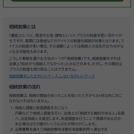
相続放棄とは
「遺産」というと、現金や土地・建物といったプラスの財産を思い浮かべが
ちですが、実際には借金などのマイナスの財産も相続の対象となります。マ
イナスの財産が多い場合、その金額によっては相続人の生活が立ちゆかな
くなる可能性もあります。
こうした事態を避ける方法の一つが「相続放棄」です。相続放棄をすれば、
法律上「初めから相続人でなかった」とみなされます。ただし、その場合は
プラスの財産も受け取ることはできません。
相続放棄をした方がいいケース、しない方がいいケース
相続放棄の流れ
相続放棄は、相続の開始があったことを知ったときから3ヵ月以内におこ
なわなければなりません。
相続人調査と財産調査をおこなう
戸籍などで相続人調査を行い、法律上の「相続する権利がある人」を調
べ、法定相続人を確定します。財産調査を行うことで負債があるのか、
ある場合はその額がいくらなのかが明らかにします。
必要書類を揃えて相続放棄申述書を家庭裁判所へ提出する