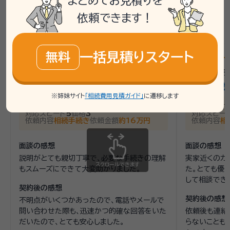
まとめてお見積りを
依頼できます！
広島県の最新の口コミを見る
一括見積りスタート
無料
star
star
star
star
star
star
star
star
st
5
2026年6月
/
広島県広島市
/
女性
2026年2月
鈴川行政書士事務所
行政書士せ
※姉妹サイト
「相続費用見積ガイド」
に遷移します
話しやすさ
5
説明の分かりやすさ
5
話しやすさ
対応スピード
5
価格
3
対応スピー
依頼内容
相続手続き
依頼金額
約16万円
依頼内容
相
面談の感想
面談の感想
説明がとても親切丁寧で、必要な手続きの理解
実家近くのカ
スクロールできます
もスムーズにできて大変助かりました。
た。とても優
して相談でき
契約後の感想
契約後の感想
不明点がいくつかあったので、電話やメールで
問い合わせた際も、迅速かつ的確な回答をいた
依頼後も連絡
だいたので、とても安心しました。
らないことも