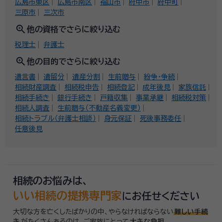
広島市東区
広島市南区
福山市
府中市
府中町
三原市
三次市
zoom_in
他の資格でさらに絞り込む
税理士
弁護士
zoom_in
他の目的でさらに絞り込む
遺言書
遺留分
遺産分割
生前贈与
紛争・争続
相続財産調査
相続税申告
相続登記
成年後見
家族信託
相続手続き
銀行手続き
戸籍収集
事業承継
相続税対策
相続人調査
生前贈与（不動産名義変更）
相続トラブル（弁護士相談）
身元保証
死後事務委任
任意後見
相続のお悩みは、
いい相続の提携専門家
にお任せください
大切な方を亡くしたばかりの中、やらなければならない
難しい手続
き
がたくさんあるのは、
ご家族にとって
大きな負担