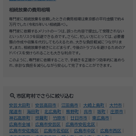
相続放棄の費用相場
専門家に相続放棄を依頼したときの費用相場は東京都の平均金額で約4
万円でした（令和5年いい相続調べ）。
専門家に依頼するメリットの一つは、誤った内容で提出して受理されない
といったリスクを回避できる点です。さらに、忙しい方にとっては、必要書
類の作成や収集を代行してもらえるため、大きな負担軽減につながりま
す。また、相続放棄手続きにとどまらず、今後のトラブルを避けるためのア
ドバイスを受けられることも大きな利点です。
このように、専門家に依頼することで、手続きを正確かつ効率的に進めら
れ、余計な負担を減らしながら安心して完了することができます。
zoom_in
市区町村でさらに絞り込む
安芸太田町
安芸高田市
江田島市
大崎上島町
大竹市
尾道市
海田町
北広島町
熊野町
呉市
坂町
庄原市
神石高原町
世羅町
竹原市
廿日市市
東広島市
広島市全域
広島市安芸区
広島市安佐北区
広島市安佐南区
広島市佐伯区
広島市中区
広島市西区