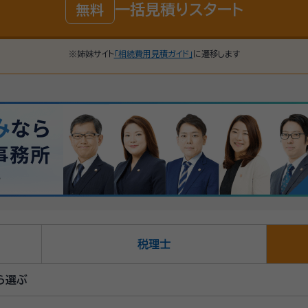
一括見積りスタート
無料
※姉妹サイト
「相続費用見積ガイド」
に遷移します
税理士
ら選ぶ