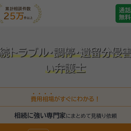
累計相談件数
通話
25万
無料
件以上
続トラブル・調停・遺留分侵
弁護士
い
費
用
相
場
がすぐにわかる！
相続に強い専門家
に
まとめて見積り依頼