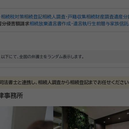
・相続税対策
相続登記
相続人調査・戸籍収集
相続財産調査
遺産分
留分侵害額請求
相続放棄
遺言書作成・遺言執行
生前贈与
家族信託
。以下にて、全国の弁護士をランダム表示します。
・司法書士と連携し、相続人調査から相続登記までお任せください
律事務所