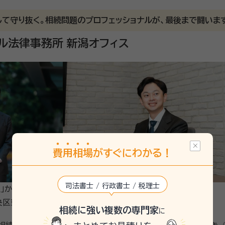
す。 面談後、今後の進め方をご提案いたします。ご契約内容についてご不明
本店（都庁前駅直結）のほか、神奈川
て守り抜く。相続問題のプロフェッショナルが、最後まで闘いま
ており、首都圏エリアの各駅から通いやすい立地に事務所を構えています。 お電話・メール・専
ル法律事務所 新潟オフィス
点への直接相談、または電話・オンラインでのご相談もご利用いただけます
提携司法書士と連携して不動産の名義変更・登記手続きまで対応します。 相続専門チームの弁
棄・相続登記まで、幅広いお困りごとを1つの窓口でご相談いただけます。 【弁護士法人東京
続人調査（戸籍謄本の収集・金融機関・不動産の名寄帳調査）を任せたい ・
相続登記や相続税申告まで、まとめて相談できる窓口を探している
費
用
相
場
がすぐにわかる！
司法書士 / 行政書士 / 税理士
駅」から徒歩約19分／新潟交通「東中通」停
東中通2番町275-1Grow East2
相続に強い複数の専門家
に