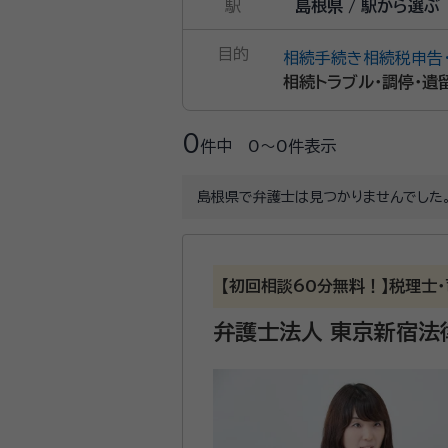
駅
島根県 / 駅から選ぶ
目的
相続手続き
相続税申告
相続トラブル・調停・遺
0
件中
0〜0
件表示
島根県で弁護士は見つかりませんでした
【初回相談60分無料！】税理士
弁護士法人 東京新宿法