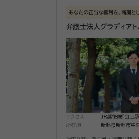
となる生前贈与の内容まで調査したうえで、適正な金額の確保に努めま
な点がありましたら、お気軽にお尋ねください。 ②新宿・横浜・大宮・千葉の4拠点｜オンライン相談も可能 新宿
あなたの正当な権利を、断固とし
資格等：
弁護士 / 税理士
（横浜）・埼玉（大宮）・千葉にも支店を展開し
所属団体：
第二東京弁護士会
弁護士法人グラディアト
でお問い合わせください。お近くの拠
も受付しております。 ③税理士法人・提携司法書士と連携して相続手続きに対応 当事務所は、弁護士に加えグループ内税理士法人、提携司法書士と
も連携する体制を整えています。 相続税申告が必要なケースでは税理士法人と連携し、生前贈与を活用した相続税対策から申告までワンストップで
対応。2024年4月の相続登記義務化にも、
任で対応するため、遺産分割・遺留分・相続放
務所の無料相談でできること】 ・相
も含めて適正な金額を知りたい ・
アクセス
JR越後線「白山
所在地
留所すぐ
新潟県新潟市中央区
階