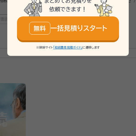
まとめてお見積りを
 相続財産調査 / 相続登記 / 相続放棄 / 成年後見 / 相続手続き 
）
依頼できます！
所面談可
オンライン面談可
一括見積りスタート
無料
この事務所の詳細を見る
士会所属）／新潟オフィス 代表弁護士／登録番号：57779
※姉妹サイト
「相続費用見積ガイド」
に遷移します
治大学法学部を経て、中央大学法科大学院中退（司法試験予備試験合格のた
東京オフィスで4年余り勤務し、2023年2月に新潟オフィスを開設して代表
事、インターネットの誹謗中傷、債権回収、不動産、企業法務を取り扱う。
 ・思いがけない多額の借金など 慣れない状況に戸惑われていませんか。 私たちグラディア
利を守るために最後まで闘い抜く「剣闘士」でありたいと考えています。 新潟オフィス代表
、粘り強い交渉力を武器としています。 不利な状況であっても、法的観点
かな
あなたの力になれるかご判断ください。ご連絡を心よりお待ちしておりま
法書士