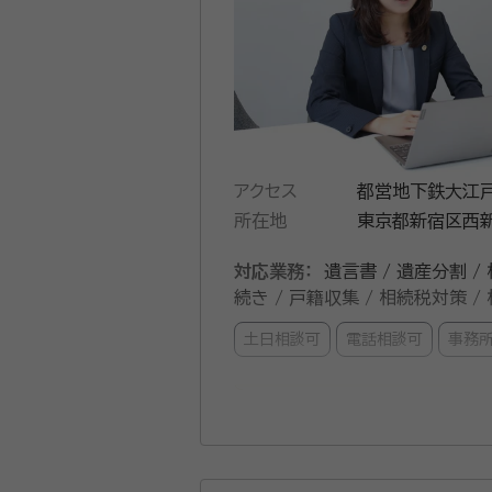
アクセス
都営地下鉄大江戸
所在地
東京都新宿区西新
対応業務：
遺言書 / 遺産分割 /
続き / 戸籍収集 / 相続税対策 
土日相談可
電話相談可
事務
弁護士法人東京新宿法律事務所は、
るお悩みに対応しています。 ①初回相談60分無料｜相続人調査から遺留分まで実務プロセスに沿ってご案内 弁護士がお客さまのお話を伺い、法
的なアドバイスや費用についてご説明いたします。相
相続人の確定に加え、金融機関・不