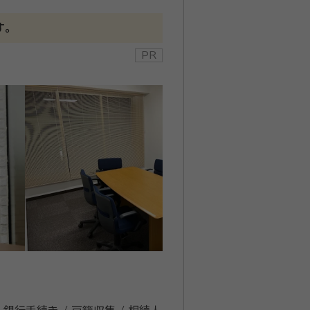
す。
用フォーム
。朝7時から夜22時まで、土日祝日
護士が専
新宿法律事
遺留分侵害額請求について、生前贈与