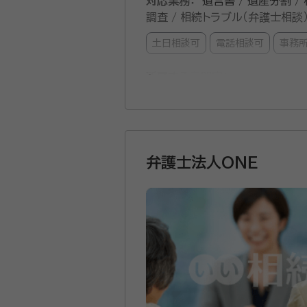
対応業務：
遺言書 / 遺産分割 /
調査 / 相続トラブル（弁護士相談
土日相談可
電話相談可
事務
所属する専門家：
清水 祐太郎
弁護士（新潟県弁護
経歴：
新潟県立新潟南高等学校、明
グラディアトル法律事務所に入所。 
相続放棄等）のほか、離婚・労働・刑
弁護士法人ONE
・突然の相続発生 ・納得のいかない遺産分割
務所は、その名の通り、ご依頼者様の正当な権
水は、相続分野における豊富な知識と
とって最善の解決策を導き出します。 もちろん、いたずらに争いを長引かせることはありません。 目指すべきは、ご依頼者様が一日も早く穏や
日常を取り戻すこと。 そのために、法律の専門家として、そしてあなたの最も頼れるパートナーとして、全力でサポートします。 一人で戦う必要はあり
ません。まずは無料相談で、私たちが
資格等：
弁護士 / 行政書士 / 司
所属団体：
新潟県弁護士会