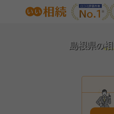
口コミ評価件数
No.1
島根県
相
の