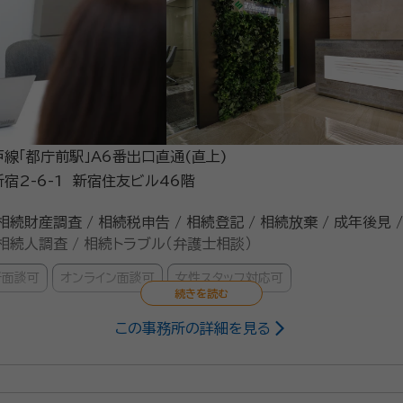
線「都庁前駅」A6番出口直通(直上)
宿2-6-1 新宿住友ビル46階
 相続財産調査 / 相続税申告 / 相続登記 / 相続放棄 / 成年後見 
/ 相続人調査 / 相続トラブル（弁護士相談）
所面談可
オンライン面談可
女性スタッフ対応可
この事務所の詳細を見る
相続問題が得意な法律事務所です。グループ内の税理士法人、提携司法書
続に関するご相談は、初回60分に限り無料です。 相続人調査では、戸籍謄本の収集による法定
動産の名寄帳調査、遺言の有無の確認までを一括して対応します。 遺留分