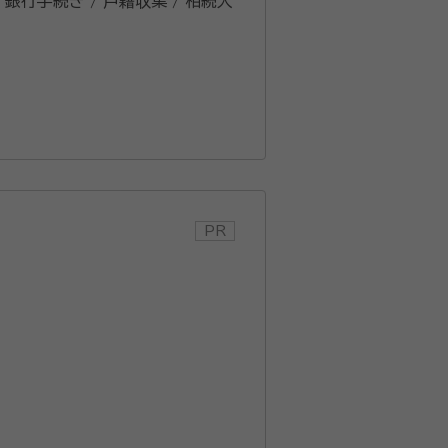
/ 銀行手続き / 戸籍収集 / 相続人
め）。 司法試験合格・司法修習後、
就任。 主に相続（遺産分割・遺留分・
トル法律事
弁護士の清
からあらゆる可能性を探り、あなたに
す。