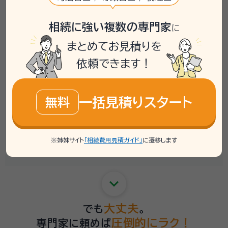
assignment
不動産評価書類の取得
相続に強い複数の専門家
に
assignment
相続財産目録の作成
まとめてお見積りを
assignment
遺産分割協議書の作成
依頼できます！
assignment
金融機関の解約・名義変更
一括見積りスタート
無料
assignment
不動産の名義変更
相続税の申告
assignment
※姉妹サイト
「相続費用見積ガイド」
に遷移します
（要否の確認を含む）
keyboard_arrow_down
大丈夫
でも
。
圧倒的にラク！
専門家に頼めば