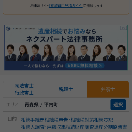
※姉妹サイト
「相続費用見積ガイド」
に遷移します
司法書士
税理士
弁護士
行政書士
エリア
青森県 / 平内町
選択
目的
相続手続き
相続税申告・相続税対策
相続登記
相続人調査・戸籍収集
相続財産調査
遺産分割協議書