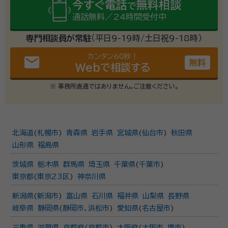
今すぐ電話
無料相談
で
通話無料／24時間受付中
専門相談員が常駐
（平日9-19時/土日祝9-18時）
カンタン60秒！
email
無料
Webで相談する
※ 事務所直通ではありません。ご注意ください。
北海道
(
札幌市
)
青森県
岩手県
宮城県
(
仙台市
)
秋田県
山形県
福島県
茨城県
栃木県
群馬県
埼玉県
千葉県
(
千葉市
)
東京都
(
東京23区
)
神奈川県
新潟県
(
新潟市
)
富山県
石川県
福井県
山梨県
長野県
岐阜県
静岡県
(
静岡市
、
浜松市
)
愛知県
(
名古屋市
)
三重県
滋賀県
京都府
(
京都市
)
大阪府
(
大阪市
、
堺市
)