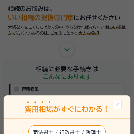
相続のお悩みは、
いい相続の提携専門家
にお任せください
大切な方を亡くしたばかりの中、やらなければならない
難しい手続
き
がたくさんあるのは、
ご家族にとって
大きな負担
keyboard_arrow_down
相続に必要な手続きは
こんなにあります
assignment
戸籍収集
assignment
相続関係説明図の作成
費
用
相
場
がすぐにわかる！
assignment
法定相続情報一覧図の作成
assignment
金融機関の残高証明書取得
司法書士 / 行政書士 / 税理士