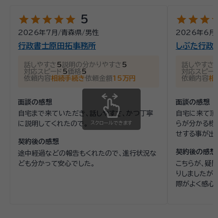
策委員会
star
star
star
star
star
star
star
star
st
5
相談される方の悩みに耳を傾け、分かりやすく丁寧に説明するよ
う心掛けて参ります。 一緒に解決策を考えていきますので、お気
2026年7月
/
青森県
/
男性
2026年6月
軽に、ご来所・ご相談ください。
行政書士原田拓事務所
しぶた行政
資格等：
弁護士
話しやすさ
5
説明の分かりやすさ
5
話しやすさ
対応スピード
5
価格
5
対応スピー
所属団体：
青森県弁護士会
依頼内容
相続手続き
依頼金額
15万円
依頼内容
相
面談の感想
面談の感想
自宅まで来ていただき、話しやすさ、かつ丁寧
自宅に来て頂
に説明してくれたので。
スクロールできます
らが分かる様
せする事が出
契約後の感想
契約後の感想
途中経過などの報告もくれたので、進行状況な
ども分かって安心でした。
こちらが、疑
りしましたが
際がよく感心