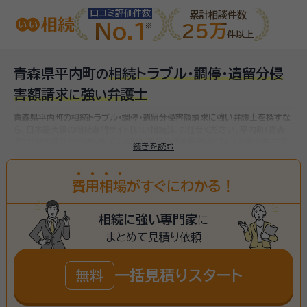
口コミ評価件数
累計相談件数
No.1
25万
件以上
青森県平内町
相続トラブル・調停・遺留分侵
の
害額請求
強
弁護士
に
い
青森県平内町の相続トラブル・調停・遺留分侵害額請求に強い弁護士を探すな
ら、日本最大級の相続専門サイト【いい相続】にお任せください。
平内町(青森
県)で対応可能な相続トラブル・調停・遺留分侵害額請求に強い弁護士をお探し
続きを読む
いただけます。
費
用
相
場
がすぐにわかる！
相続に強い専門家
に
まとめて見積り依頼
一括見積りスタート
無料