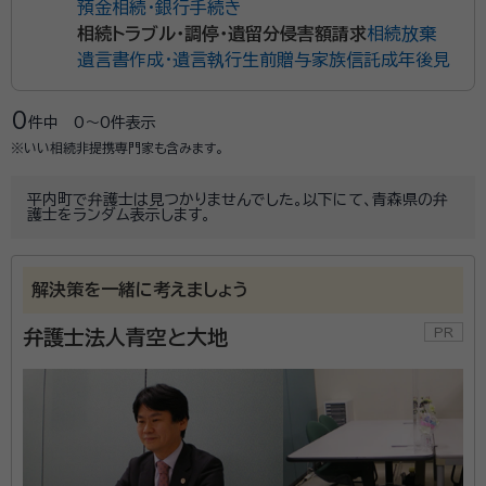
預金相続・銀行手続き
相続トラブル・調停・遺留分侵害額請求
相続放棄
遺言書作成・遺言執行
生前贈与
家族信託
成年後見
0
件中
0〜0
件表示
※いい相続非提携専門家も含みます。
平内町で弁護士は見つかりませんでした。以下にて、青森県の弁
護士をランダム表示します。
解決策を一緒に考えましょう
弁護士法人青空と大地