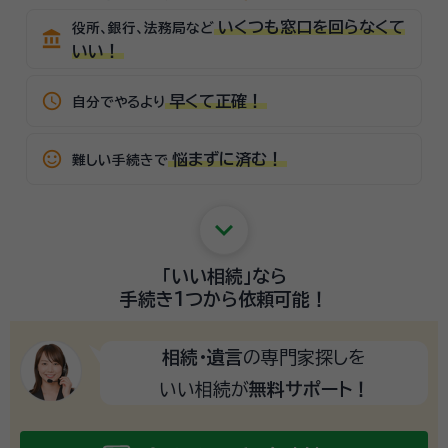
いくつも窓口を回らなくて
役所、銀行、法務局など
account_balance
いい！
schedule
早くて正確！
自分でやるより
sentiment_satisfied_alt
悩まずに済む！
難しい手続きで
keyboard_arrow_down
「いい相続」
なら
手続き1つから
依頼可能！
相続・遺言
の専門家探しを
いい相続が
無料サポート！