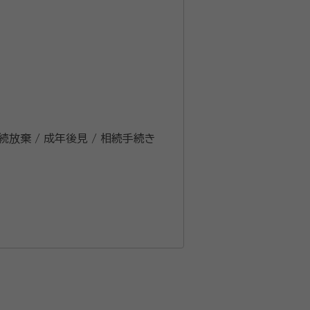
相続放棄 / 成年後見 / 相続手続き
法律相談センター 民事介入暴力対策