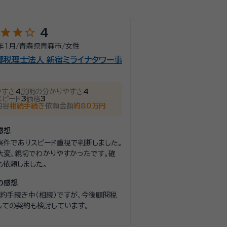
star
star
star_outline
star
star
star
star
star
4
5
年1月
/
青森県青森市
/
女性
2025年4月
/
青森県青森市
郷税理士法人 新宿ミライナタワー事
アンド・ワン相続行政書
話しやすさ
5
説明の分かり
対応スピード
5
価格
4
やすさ
4
説明の分かりやすさ
4
依頼内容
相続手続き
依頼
スピード
3
価格
3
内容
相続手続き
依頼金額
約80万円
面談の感想
こちらの困っていることを
感想
き、それの対応方法もこちら
案件でありスピード重視で判断しました。
大変、親切でわかりやすかったです。確
契約後の感想
も依頼しました。
契約書、依頼された書類を送
やり取りはありません。
の感想
契約手続き中（相続）ですが、今後顧問税
しての契約も検討しています。