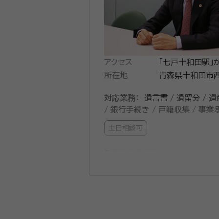
アクセス
「七戸十和田駅」
所在地
青森県十和田市西
対応業務：
遺言書 / 遺留分 / 遺
/ 銀行手続き / 戸籍収集 / 事業
土日相談可
所属する専門家：
橋本 明広
弁護士、司法書士、宅
経歴：
慶應義塾大学法学部卒業 民間
委員会