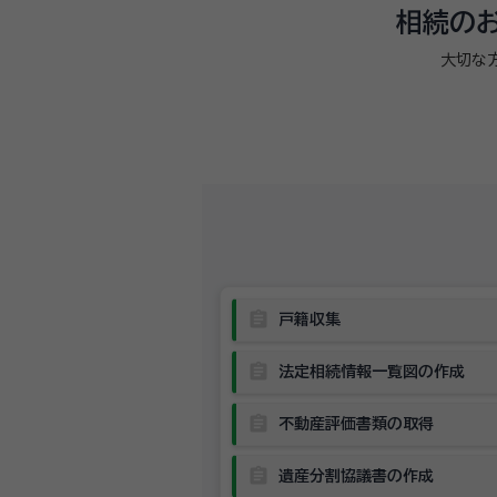
相続のお
大切な
assignment
戸籍収集
assignment
法定相続情報一覧図の作成
assignment
不動産評価書類の取得
assignment
遺産分割協議書の作成