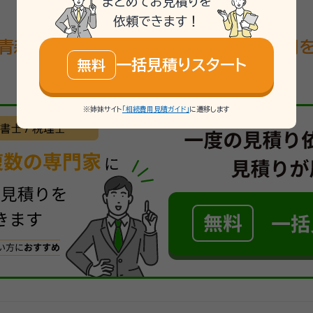
まとめてお見積りを
依頼できます！
青森県東北町で相続手続きにかかる費用
一括見積りスタート
無料
一括見積する《簡単3ステップ》
※姉妹サイト
「相続費用見積ガイド」
に遷移します