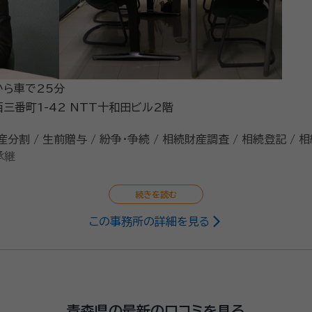
から車で25分
三番町1-42 NTT十和田ビル2階
産分割 / 生前贈与 / 紛争・争続 / 相続財産調査 / 相続登記 / 
承継
この事務所の詳細を見る
地建物取引主任者、ビジネス実務法務検定2級
企業（営業職、法務）勤務 司法書士事務所勤務 測量事務所勤務 委員会 
青森県の最新の口コミを見る