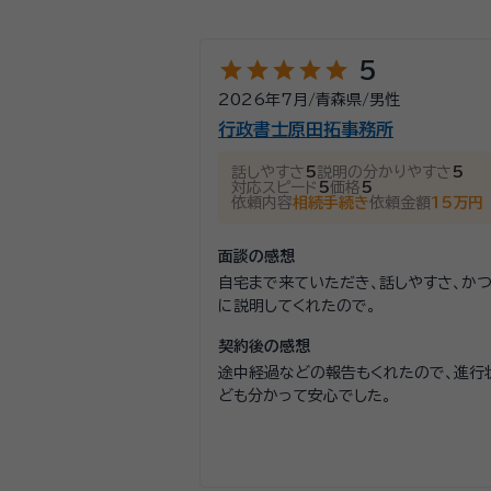
相談される方の悩みに耳を傾け、分かりやすく丁寧に説明するよ
談ください。
star
star
star
star
star
5
資格等：
弁護士
2026年7月
/
青森県
/
男性
所属団体：
青森県弁護士会
行政書士原田拓事務所
話しやすさ
5
説明の分かりやすさ
5
対応スピード
5
価格
5
依頼内容
相続手続き
依頼金額
15万円
面談の感想
自宅まで来ていただき、話しやすさ、か
に説明してくれたので。
契約後の感想
途中経過などの報告もくれたので、進行
ども分かって安心でした。