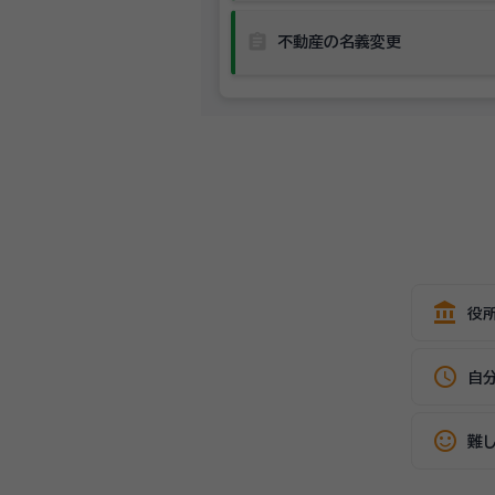
assignment
不動産の名義変更
account_balance
役
schedule
自
sentiment_satisfied_alt
難