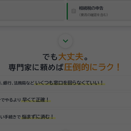
相続税の申告
assignment
（要否の確認を含む）
keyboard_arrow_down
大丈夫
でも
。
圧倒的にラク！
専門家に頼めば
いくつも窓口を回らなくていい！
所、銀行、法務局など
早くて正確！
分でやるより
悩まずに済む！
しい手続きで