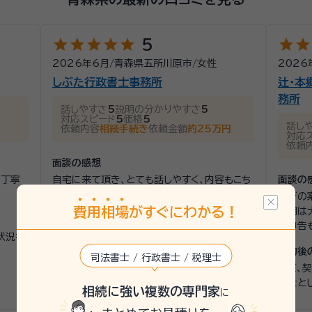
う心掛けて参ります。 一緒に解決策を考えていきますので、お気軽に、ご来所・ご相
star
star
star
star
star
star
star
5
2026年6月
/
青森県五所川原市
/
女性
2026
しぶた行政書士事務所
辻・本
務所
話しやすさ
5
説明の分かりやすさ
5
対応スピード
5
価格
5
話し
依頼内容
相続手続き
依頼金額
約25万円
対応
依頼
面談の感想
つ丁寧
自宅に来て頂き、とても話しやすく、内容もこち
面談の
らが分かる様に説明して下さり、安心してお任
急ぎの
せする事が出来ました。
費
用
相
場
がすぐにわかる！
説明は
定申告
契約後の感想
状況な
こちらが、疑問に思っている事を、電話でやり取
契約後
司法書士 / 行政書士 / 税理士
りしましたが、すぐに返答して下さり、とても手
まだ、
際がよく感心しました。
理士と
相続に強い複数の専門家
に