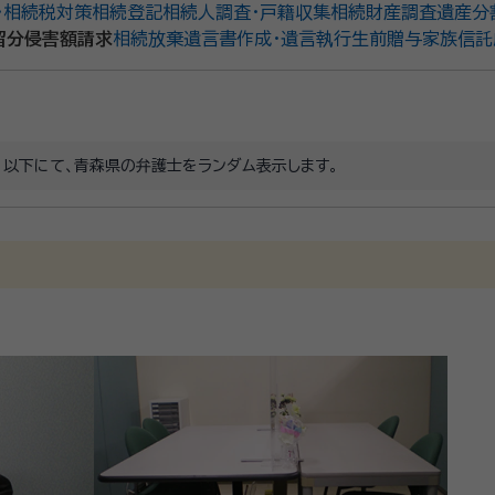
・相続税対策
相続登記
相続人調査・戸籍収集
相続財産調査
遺産分
留分侵害額請求
相続放棄
遺言書作成・遺言執行
生前贈与
家族信託
。以下にて、青森県の弁護士をランダム表示します。