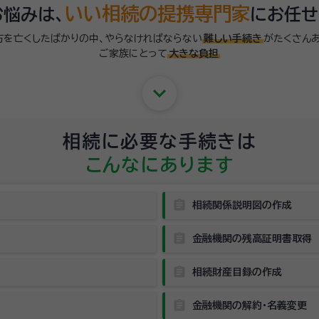
いい相続の提携専門家
悩みは、
にお任せ
方を亡くしたばかりの中、やらなければならない
難しい手続き
がたくさんあ
ご家族にとって
大きな負担
keyboard_arrow_down
相続に必要な手続きは
こんなにあります
assignment
相続関係説明図の作成
assignment
金融機関の残高証明書取得
assignment
相続財産目録の作成
assignment
金融機関の解約・名義変更