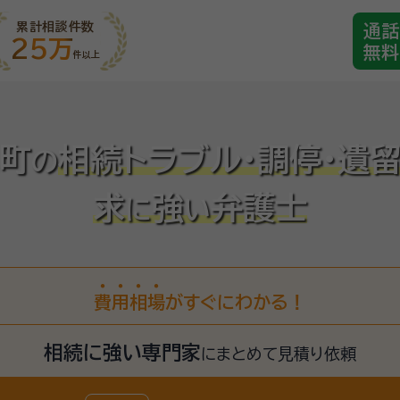
累計相談件数
通話
25万
無料
件以上
町
相続トラブル・調停・遺
の
求
強
弁護士
に
い
費
用
相
場
がすぐにわかる！
相続に強い専門家
に
まとめて見積り依頼