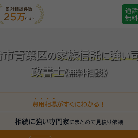
累計相談件数
通話
25万
無料
件以上
台市青葉区
家族信託
強
の
に
い
政書士
《無料相談》
費
用
相
場
がすぐにわかる！
相続に強い専門家
に
まとめて見積り依頼