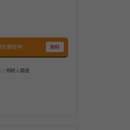
談も受付中
無料
集 / 相続人調査
部卒
て勤務 2020年「まさる行政書士