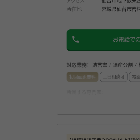
アクセス
仙台市地下鉄東西
所在地
宮城県仙台市若林区卸町５
階
phone
お電話で
対応業務：
遺言書 / 遺産分割 /
初回面談無料
土日相談可
電
所属する専門家：
鴇田 誠治
行政書士、社会保険労
経歴：
【経歴】 昭和46年 宮城
千葉信幸事務所 勤務 平成17年 
令和 2年 社会保険労務士事務所を
事務所口コミ（抜粋）：
ーセンターにて相続講座の講師に就