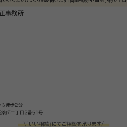
納得がいくまでじっくりお話伺います」訪問相談可・事前予約で土
26/5
正事務所
詳細の説明を頂きました。
に対しても優しく回答を頂きました。
2000件以上の相続のお手伝いをしてまいりました。相続の各種
。遺言書の作成、家族信託、財産管理、任意後見など、相続後に必
宅建士、不動産コンサルティングマスター
宮城県社会保険労務士会
から徒歩2分
薬師二丁目２番５１号
\「いい相続」にてご相談を承ります/