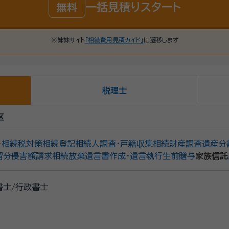
一括見積りスタート
無料
※姉妹サイト
「相続費用見積ガイド」
に遷移します
税理士
区
・相続税対策
相続登記
相続人調査・戸籍収集
相続財産調査
遺産分
留分侵害額請求
相続放棄
遺言書作成・遺言執行
生前贈与
家族信託
書士/行政書士