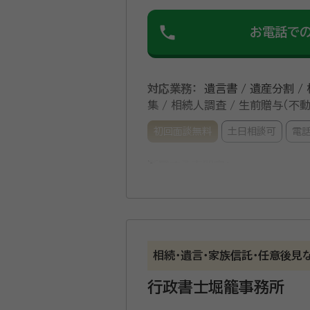
phone
お電話で
対応業務：
遺言書 / 遺産分割 /
集 / 相続人調査 / 生前贈与（不
初回面談無料
土日相談可
電
所属する専門家：
及川 正（おいかわ ただし）
司
探索委員）、宮城県公共嘱託司法書
■長年、仙台法務局へ勤めてお
相続・遺言・家族信託・任意後見
関係に関するものから、人権擁護についてなど様々な
行政書士堀籠事務所
お話を伺います ・専門用語では
お手続きをサポートいたします ■対応エリア 宮城県、岩手県南、秋田県湯沢市周辺、山形県新庄周辺・最上地方 初回相談、2回目