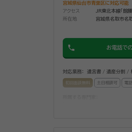
宮城県仙台市青葉区に対応可能
アクセス
JR東北本線「館
所在地
宮城県名取市名取
phone
お電話で
対応業務：
遺言書 / 遺産分割 /
初回面談無料
土日相談可
電
所属する専門家：
菅野 勝（カンノ マサル）
行政
経歴：
宮城県名取市出身。東北学院大
事務所」を開業