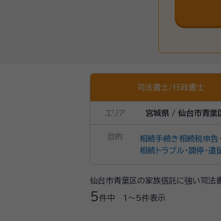
司法書士
/
行政書士
エリア
宮城県 / 仙台市青葉
目的
相続手続き
相続税申告
相続トラブル・調停・遺
仙台市青葉区の家族信託に強い司法
5
件中
1〜5
件表示