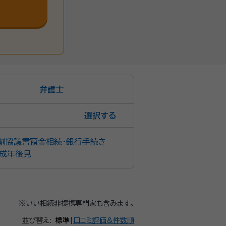
弁護士
選択
割協議書
預金相続・銀行手続き
成年後見
※いい相続非提携専門家も含みます。
並び替え:
標準
|
口コミ評価&件数順