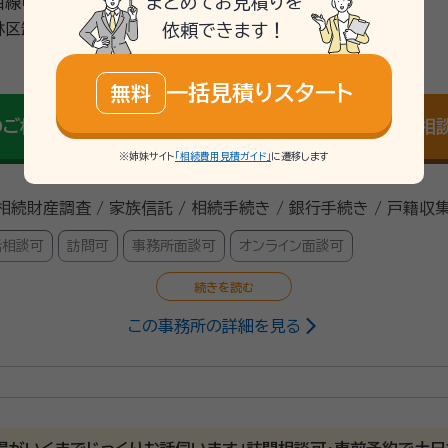
まとめてお見積りを
線「卸町駅」より徒歩15分
依頼できます！
丁目２番３号 イーストガーデン２
\「いい相続」にてご相談を承ります/
一括見積りスタート
無料
mail
のご相談
Web相
無料
※姉妹サイト
「相続費用見積ガイド」
に遷移します
 相続財産調査 / 家族信託 / 相続手続き / 銀行手続き / 戸籍収集
話相談可
訪問可
事務所面談可
オンライン面談可
この事務所の詳細を見る
務士、宅地建物取引士、CFP®、 不動産コンサルティングマスター
県仙台市泉区生まれ 平成 6年 東北学院大学法学部法律学科 卒業 
行政書士法人OFFICE CHIBA 設立 代表社員就任 平成29年 ラ
開設し、事務所名称を 「社会保険労務士・行政書士 ときた事務所」に変
任