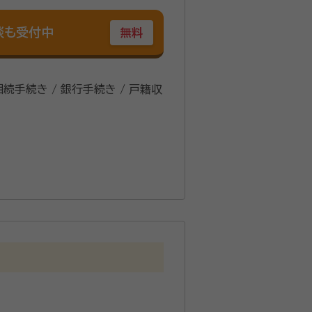
談も受付中
無料
 相続手続き / 銀行手続き / 戸籍収
支局（登記相談員、土地の所有者不明
や戸籍に関する業務、供託や公証
る業務整理等、ご納得いただける