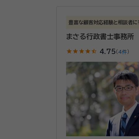
豊富な顧客対応経験と相談者に
まさる行政書士事務所
star
star
star
star
star_half
4.75
（
4件
）