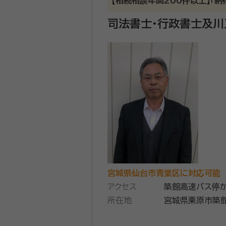
【相続相談年間200件以上】「
account_circle
満足度 4.0
ご利用時期：20
司法書士・行政書士及川
面談の感想
自宅まで来ていただきわかりやすく
契約後の感想
電話でのやりとりもスムーズで質問
相続の専門家として、これまで
もお客様と共に立案いたします
りサポートいたします。
資格等：
社会保険労務士、ＣＦＰ、
所属団体：
宮城県行政書士会 / 
宮城県仙台市青葉区に対応可能
アクセス
築館高速バス停
所在地
宮城県栗原市築館