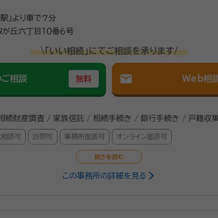
腰駅」より車で7分
が丘六丁目１０番６号
\「いい相続」にてご相談を承ります/
mail
のご相談
Web相
無料
 相続財産調査 / 家族信託 / 相続手続き / 銀行手続き / 戸籍収
話相談可
訪問可
事務所面談可
オンライン面談可
この事務所の詳細を見る
書士・二級建築士・宅地建物取引士、宮城県名取市出身 東北学院大学法学
学法学部法律学科卒業 1992年よりパナソニックホームズに営業担当とし