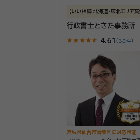
事務所口コミ（抜粋）：
【いい相続 北海道・東北エリア
account_circle
満足度 4.0
ご利用時期：20
行政書士ときた事務所
面談の感想
無料面談をしました。初めて士業の
のまま依頼を決めました。
star
star
star
star
star_half
4.61
（
38件
）
契約後の感想
依頼後もちょっとした質問にも丁寧
できるので助かりました。
こんにちは、「まさる行政書士事
当者として30年間勤務して参りました。 現在は「遺言・相続・成年後見」を中心に、相談者の皆様の暮
皆様のお役に立てるよう邁進しております。 相続問題はご遺族様にとってデリケートな問題
複雑かつ多岐にわたります。 
書士を選んでいただければと思
資格等：
行政書士・二級建築士・
宮城県仙台市青葉区に対応可能
所属団体：
宮城県行政書士会、コ