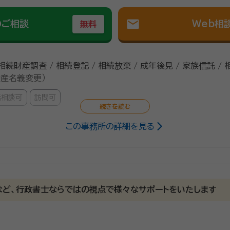
mail
のご相談
Web相
無料
 相続財産調査 / 相続登記 / 相続放棄 / 成年後見 / 家族信託 /
動産名義変更）
話相談可
訪問可
この事務所の詳細を見る
法書士、猟友会（栗原北部支部）、迫川漁業協同組合理事、仙台法務局古川
士会理事
り早期退職で司法書士へ 不動産や商業登記の管理や受付、国籍
など、行政書士ならではの視点で様々なサポートをいたします
業務を行っていました。 ■ご相談いただく際に心掛けていること ・じっくり
なく「わかりやすい言葉」で対応いたします ・お手続きに付随す