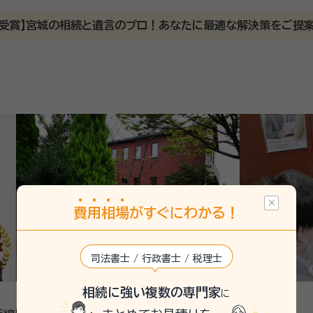
賞受賞】宮城の相続と遺言のプロ！あなたに最適な解決策をご提
24/5
方と話すので緊張しましたが、とても優しい雰囲気で、説明もわかりやすく
に答えてくださり安心感があります。専門家とのやり取りは電話以外にもL
務所」の 菅野勝（かんのまさる）と申します。 行政書士になる
らしに寄り添ったサポートで
費
用
相
場
がすぐにわかる！
であるとともに、その手続きも非常に
そのため、相続手続きを得意としているというだけではなくご遺族
います。
司法書士 / 行政書士 / 税理士
宅地建物取引士
相続に強い複数の専門家
に
スモス成年後見サポートセンター会員