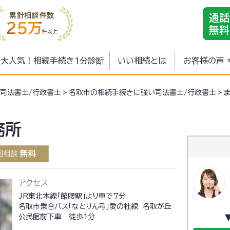
累計相談件数
通話
25万
無料
件以上
大人気！相続手続き1分診断
いい相続とは
お客様の声
司法書士/行政書士
名取市の相続手続きに強い司法書士/行政書士
務所
アクセス
JR東北本線「館腰駅」より車で7分
名取市乗合バス「なとりん号」愛の杜線 名取が丘
公民館前下車 徒歩1分