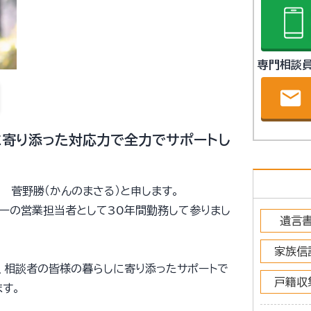
専門相談
email
寄り添った対応力で全力でサポートし
 菅野勝（かんのまさる）と申します。
ーの営業担当者として30年間勤務して参りまし
遺言
家族信
に、相談者の皆様の暮らしに寄り添ったサポートで
戸籍収
す。