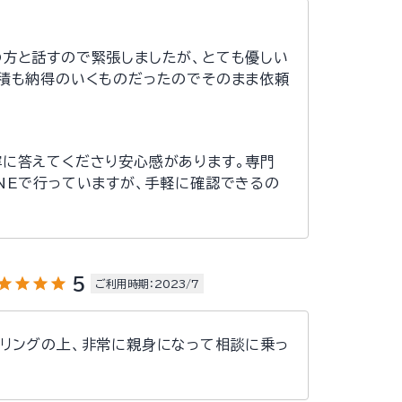
の方と話すので緊張しましたが、とても優しい
見積も納得のいくものだったのでそのまま依頼
寧に答えてくださり安心感があります。専門
NEで行っていますが、手軽に確認できるの
tar
star
star
star
5
ご利用時期：2023/7
アリングの上、非常に親身になって相談に乗っ