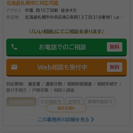
みなさまの「相続手続きを円満に進めたい」、「夢を実現
北海道札幌市に対応可能
させたい」、「将来の不安をとりのぞいておきたい」な
アクセス
市電 西15丁目駅 徒歩4分
ど、暮らしの中のご希望やご要望をご相談ください。
所在地
北海道札幌市中央区南２条西１３丁目３１８番地１ ＬｅＣｉｅ
ｌ大通６０３号室
資格等：
行政書士・AFP
\「いい相続」にてご相談を承ります/
所属団体：
北海道行政書士会
phone
お電話でのご相談
無料
mail
Web相談も受付中
無料
対応業務：
遺言書 / 遺産分割 / 相続財産調査 / 相続手続き /
銀行手続き / 戸籍収集 / 相続人調査
初回面談無料
土日相談可
訪問可
事務所面談可
所属する専門家：
この事務所の詳細を見る
笹岡 強士（ささおか つよし）
行政書士