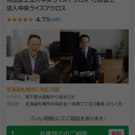
法人中央ライズアクロス
star
star
star
star
star_half
4.75
（
8件
）
北海道札幌市に対応可能
アクセス
地下鉄大通駅から徒歩３分
所在地
北海道札幌市中央区北一条西三丁目3番地 ばらと北一
条ビル1階
\「いい相続」にてご相談を承ります/
phone
お電話でのご相談
無料