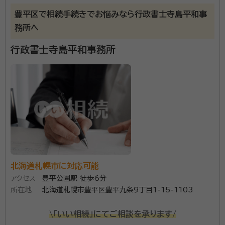
豊平区で相続手続きでお悩みなら行政書士寺島平和事
札幌市内・小樽エリアを中心に、相続手続き・遺言書作成
務所へ
のご相談を承っています。平日夜間や土日のご相談も対
応可能です。 また、ご相談内容によりましては、弁護士・
行政書士寺島平和事務所
司法書士をご紹介することも可能です。まずは、お気軽
にご相談ください。
資格等：
行政書士
所属団体：
北海道行政書士会
北海道札幌市に対応可能
アクセス
豊平公園駅 徒歩6分
所在地
北海道札幌市豊平区豊平九条9丁目1-15-1103
\「いい相続」にてご相談を承ります/