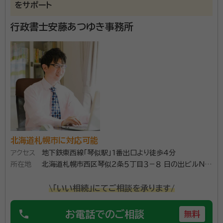
をサポート
行政書士安藤あつゆき事務所
北海道札幌市に対応可能
アクセス
地下鉄東西線「琴似駅」1番出口より徒歩4分
所在地
北海道札幌市西区琴似２条５丁目３－８ 日の出ビルN
ｏ．３－１０６号
\「いい相続」にてご相談を承ります/
phone
お電話でのご相談
無料