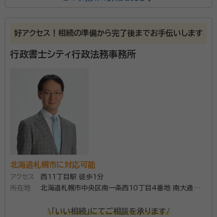
所属する専門家：
青木 義孝（あおき よしたか）
特定行政書士、ファイナンシャルプ
好アクセス！相続の準備から完了後までお手伝いします
ランナー(ＡＦＰ)、申請取次行政書士、スカラーシップ・アドバイザー(日本
行政書士シティ行政法務事務所
学生支援機構)
経歴：
北海道小樽市出身、北海道大学法学部卒 1981年 北海道庁入庁
(36年間勤務) 2017年6月 行政書士事務所開業
事務所口コミ（抜粋）：
account_circle
満足度 4.0
ご利用時期：2022/4
当事務所は、お客様に寄り添い、お家族様が将来よかっ
たと思っていただける手続を心がけております。相続登
北海道札幌市に対応可能
記手続も司法書士と提携しており、安心してお任せくだ
アクセス
西11丁目駅 徒歩1分
さい。任意後見人やお寺の会計監査委員(檀家代表)と
所在地
北海道札幌市中央区南一条西10丁目4番地 南大通ビル
しての活動を踏まえ、介護や認知症、ペットなどのアドバ
5階
資格等：
行政書士、ファイナンシャルプランナー（AFP）
イスなどにも対応できます。安心して、気軽にご相談下
\「いい相続」にてご相談を承ります/