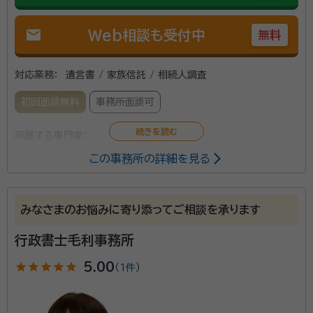
mail
Web相談も受付中
無料
対応業務：
遺言書 / 家族信託 / 相続人調査
初回面談無料
事務所面談可
所属する専門家：
この事務所の詳細を見る
安藤 篤幸（あんどう あつゆき）
行政書士
行政書士安藤あつゆき事務所は、『全世代型』『人それぞ
みなさまのお悩みに寄り添ってご相談を承ります
れ』『オーダーメイド』を特徴とする、生前対策（終活）に強
行政書士毛利事務所
い行政書士事務所です。 「終活＝高齢者向け」という常
識をくつがえし、どの世代にも（＝全世代型）、その人に
star
star
star
star
star
5.00
（
1件
）
合った対策（＝人それぞれ）を、一人ひとりに（＝オーダ
資格等：
行政書士
ーメイド）提案いたします。 前もって生前対策を行い、穏
所属団体：
北海道行政書士会