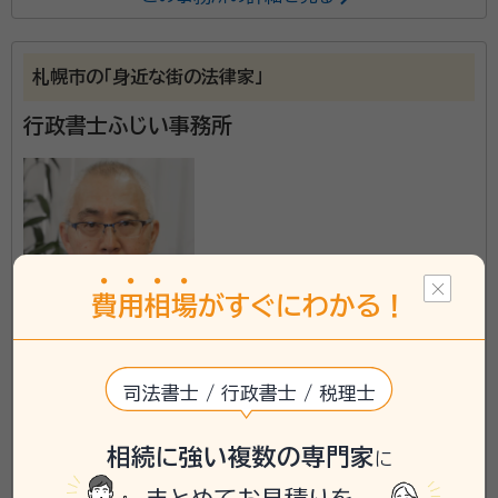
かせてください。当事務所はお客様のお話をとことんお
聞かせいただくところから始め、円満で幸せな相続をご
札幌市の「身近な街の法律家」
一緒に作り上げることをポリシーとしております。
行政書士ふじい事務所
資格等：
行政書士、宅地建物取引士、終活アドバイザー
所属団体：
北海道行政書士会
費
用
相
場
がすぐにわかる！
北海道札幌市に対応可能
司法書士 / 行政書士 / 税理士
アクセス
西18丁目駅 徒歩8分
所在地
北海道札幌市中央区北二条西19丁目1番6-901号
相続に強い複数の専門家
に
\「いい相続」にてご相談を承ります/