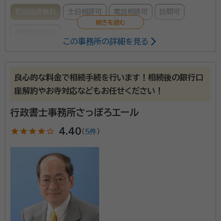
豊富な代表の小野寺（司法書士・行政書士）が担当してお
初回面談無料
土日相談可
電話相談可
訪問可
ります。御見積も料金表に基づいて、ご相談の際にその
場で算出いたします。依頼の是非を含めて、お客様の安
事務所面談可
この事務所の詳細を見る
心を最優先に考えています。 契約締結後、着手金
所属する専門家：
55,000円をお支払いいただき、残りの精算額は数か
月後に預貯金手続費用から差し引かせていただくこと
伊藤 祐一（イトウ ユウイチ）
行政書士・相続知財鑑定士
良心的な料金で相続手続を行います！相続後の銀行口
も可能です。不動産登記手続きのみの場合は、法務局へ
経歴：
北海道上川郡下川町（スキージャンプ選手多数活躍）にて出生。郵
座解約やお寺対応などもお任せください！
便局勤務の傍ら夜間大学経済学部卒、会社等管理職（人事・労務・総務・業
の登記申請前に清算が行われます。 親切丁寧なサービ
務管理・経営管理等）を歴任。定年退職後、社会貢献を目指し行政書士登
行政書士事務所さっぽろエール
スと確かなフットワークのライズアクロスに、ぜひ御相談
録・開業。
当事務所は、年間30から40件の遺言や相続の依頼を
ください。私たちは、あなたの未来を守るお手伝いをい
star
star
star
star
star_outline
4.40
（
5件
）
引き受けている実績豊富な事務所です。 また、自身の経
たします。
験から高齢者への対応や相続での大変さを実感してお
り、相談者の気持ちや実情まで踏まえた丁寧なサポート
をしています。 土日相談や電話相談、メール受付など、
資格等：
行政書士・相続知財鑑定士
相談者の事情に配慮したきめ細かな対応をしておりま
所属団体：
北海道行政書士会
す。相続でお悩みの際には気軽に相談ください。