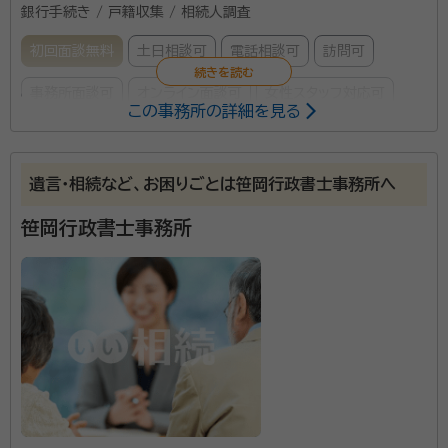
銀行手続き / 戸籍収集 / 相続人調査
初回面談無料
土日相談可
電話相談可
訪問可
事務所面談可
オンライン面談可
女性スタッフ対応可
この事務所の詳細を見る
所属する専門家：
毛利 由佳
行政書士・AFP
遺言・相続など、お困りごとは笹岡行政書士事務所へ
事務所口コミ（抜粋）：
笹岡行政書士事務所
account_circle
満足度 5.0
ご利用時期：2026/6
面談の感想
なるべく相談相手を女性で、というのも叶えていただき、とても相談しや
すく良かったです。
契約後の感想
女性でしたので、話しやすく、丁寧に対応してもらえました。良かったと思
います。