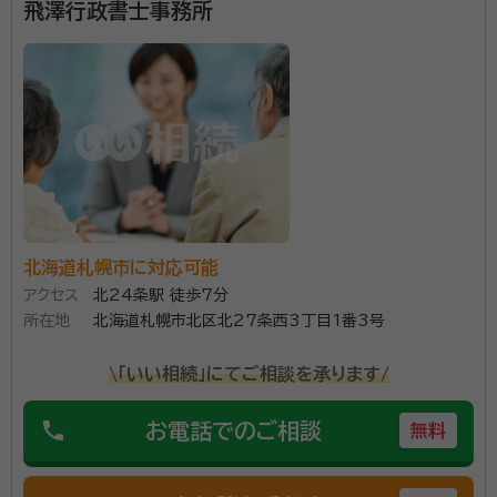
飛澤行政書士事務所
北海道札幌市に対応可能
アクセス
北24条駅 徒歩7分
所在地
北海道札幌市北区北27条西3丁目1番3号
\「いい相続」にてご相談を承ります/
phone
お電話でのご相談
無料