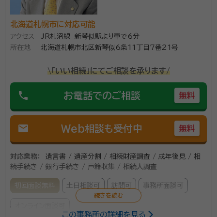
北海道札幌市に対応可能
アクセス
JR札沼線 新琴似駅より車で6分
所在地
北海道札幌市北区新琴似6条11丁目7番21号
\「いい相続」にてご相談を承ります/
phone
お電話でのご相談
無料
mail
Web相談も受付中
無料
対応業務：
遺言書 / 遺産分割 / 相続財産調査 / 成年後見 / 相
続手続き / 銀行手続き / 戸籍収集 / 相続人調査
初回面談無料
土日相談可
訪問可
事務所面談可
オンライン面談可
この事務所の詳細を見る