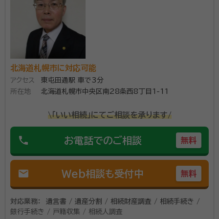
事務所口コミ（抜粋）：
account_circle
満足度 5.0
ご利用時期：2026/3
面談の感想
自宅が遠い所出向いて頂き母が高齢のため、大変助かりました。相談も
無料、初めての利用で安心でした。
北海道札幌市に対応可能
契約後の感想
アクセス
東屯田通駅 車で3分
金額面や手続きなどわからない事や必要書類など詳しく教えて頂き良か
ったです。
所在地
北海道札幌市中央区南28条西8丁目1-11
\「いい相続」にてご相談を承ります/
令和6年4月1日から相続登記が義務化されます。未対
応の場合、10万円以下の過料が課せられるおそれがあ
phone
お電話でのご相談
無料
ります。安心してください！私たち司法書士・行政書士
事務所は、ワンストップサービスを提供しています。同じ
mail
事務所内でスムーズな連携が可能であり、法人としての
Web相談も受付中
無料
資格等：
行政書士
強みを活かして、スタッフが役割を分担し業務を進めま
所属団体：
札幌司法書士会、北海道行政書士会
す。そのため、個人事務所に比べてスピーディーかつ丁
対応業務：
遺言書 / 遺産分割 / 相続財産調査 / 相続手続き /
寧な対応が可能です。 相談窓口は、相続手続きの経験
銀行手続き / 戸籍収集 / 相続人調査