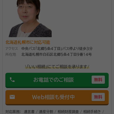
やかな老後を迎えませんか？ 安心できる日常のため、
お客さまに寄り添ったサポートを約束いたします。
北海道札幌市に対応可能
アクセス
中央バス「北郷５条４丁目」バス停より徒歩３分
所在地
北海道札幌市白石区北郷５条４丁目９番１４号
\「いい相続」にてご相談を承ります/
phone
お電話でのご相談
無料
mail
Web相談も受付中
無料
対応業務：
遺言書 / 遺産分割 / 相続財産調査 / 相続手続き /