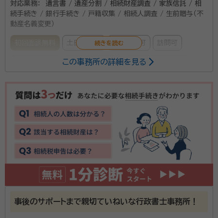
対応業務：
遺言書 / 遺産分割 / 相続財産調査 / 家族信託 / 相
続手続き / 銀行手続き / 戸籍収集 / 相続人調査 / 生前贈与（不
動産名義変更）
初回面談無料
土日相談可
電話相談可
訪問可
この事務所の詳細を見る
事務所面談可
オンライン面談可
女性スタッフ対応可
行政書士法人ドラゴンオフィスは、遺産相続手続3000
件以上、遺言作成1000件以上の実績がございます。信
頼と実績のある行政書士をお探しの場合は、当社までご
相談ください。親切・丁寧・誠実に対応させていただき
ます。ご相談は、60分から90分を目安に無料となって
おり、オンラインでの相談もお受けしております。
事後のサポートまで親切ていねいな行政書士事務所！