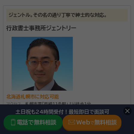
渋谷 靖彦（しぶたに やすひこ）
行政書士
資格等：
行政書士
ジェントル。その名の通り丁寧で紳士的な対応。
所属団体：
北海道行政書士会
行政書士事務所ジェントリー
北海道札幌市に対応可能
アクセス
札幌市電「西線11条駅」より徒歩1分
所在地
北海道札幌市中央区南１１条西１５丁目２番２７号 トーシ
土日祝も24時間受付！最短即日で面談可
ンコーポ幌西Ａ２０１号室
電話で無料相談
Web
無料相談
で
\「いい相続」にてご相談を承ります/