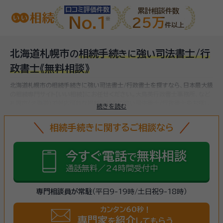
口コミ評価件数
累計相談件数
No.1
25万
件以上
北海道札幌市
相続手続
強
司法書士/行
の
き
に
い
政書士
《無料相談》
北海道札幌市の相続手続きに強い司法書士/行政書士を探すなら、日本最大級
の相続専門サイト【いい相続】にお任せください。
大島英行政書士事務所、など
札幌市(北海道)で対応可能な相続手続きに強い司法書士/行政書士をお探し
続きを読む
いただけます。
相続手続きは、被相続人（故人）の財産を引き継ぐために必要
な手続きです。相続人・相続財産の確認、遺言書の確認、遺産分割協議、相続財
相続手続きに関するご相談なら
産の名義変更、相続税の申告・納税（相続財産が基礎控除額を超えていた場合）
など多岐に渡るため、相続手続きに強い専門家に
まずは相談
しましょう。
今すぐ電話
無料相談
で
通話無料／24時間受付中
専門相談員が常駐
（平日9-19時/土日祝9-18時）
カンタン60秒！
専門家
紹介
を
してもらう