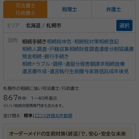
司法書士
税理士
弁護士
行政書士
エリア
北海道 / 札幌市
選択
目的
相続手続き
相続税申告・相続税対策
相続登記
相続人調査・戸籍収集
相続財産調査
遺産分割協議書
預金相続・銀行手続き
相続トラブル・調停・遺留分侵害額請求
相続放棄
遺言書作成・遺言執行
生前贈与
家族信託
成年後見
札幌市の相続に強い司法書士/行政書士
867
件中
1〜40
件表示
※いい相続非提携専門家も含みます。
並び替え:
標準
|
口コミ評価&件数順
オーダーメイドの生前対策（終活）で、安心・安全な未来