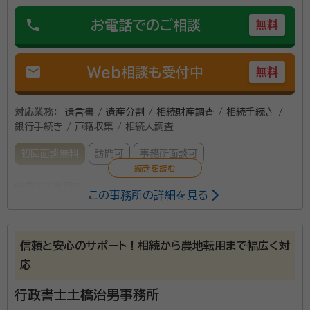
phone
お電話でのご相談
無料
mail
Web相談も受付中
無料
対応業務：
遺言書 / 遺産分割 / 相続財産調査 / 相続手続き /
銀行手続き / 戸籍収集 / 相続人調査
初回面談無料
訪問可
事務所面談可
所属する専門家：
この事務所の詳細を見る
大和田 義真（おおわだ よしちか）
行政書士
資格等：
行政書士
信頼と安心のサポート！相続から農地転用まで幅広く対
所属団体：
北海道行政書士会
応
行政書士土橋治男事務所