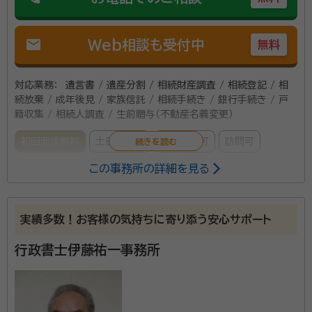
mail
Web相談も受付中
無料
対応業務：
遺言書 / 遺産分割 / 相続財産調査 / 相続登記 / 相
続放棄 / 成年後見 / 家族信託 / 相続手続き / 銀行手続き / 戸
籍収集 / 相続人調査 / 生前贈与（不動産名義変更）
初回面談無料
土日相談可
電話相談可
訪問可
この事務所の詳細を見る
事務所面談可
オンライン面談可
女性スタッフ対応可
所属する専門家：
実績多数！お客様の気持ちに寄り添う安心サポート
小野寺 若（おのでら わか）
代表司法書士・行政書士・測量士補
経歴：
サラリーマン１７年経験し、相続業務特化
行政書士伊藤祐一事務所
鈴木 優歌（すずき ゆうか）
行政書士
経歴：
弁護士事務所・行政書士事務所経験有り