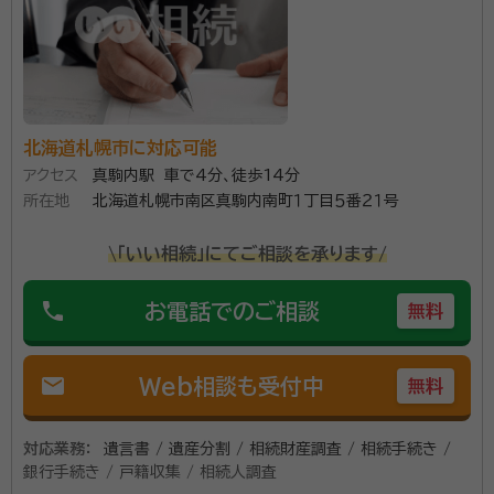
ことがございましたら、安心してお気軽にお問い合わせ
下さい。
資格等：
行政書士
所属団体：
北海道行政書士会
北海道札幌市に対応可能
アクセス
真駒内駅 車で4分、徒歩14分
所在地
北海道札幌市南区真駒内南町１丁目５番２１号
\「いい相続」にてご相談を承ります/
phone
お電話でのご相談
無料
mail
Web相談も受付中
無料
対応業務：
遺言書 / 遺産分割 / 相続財産調査 / 相続手続き /
銀行手続き / 戸籍収集 / 相続人調査