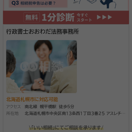
資格等：
行政書士
所属団体：
北海道行政書士会
行政書士おおわだ法務事務所
北海道札幌市に対応可能
アクセス
南北線 幌平橋駅 徒歩5分
所在地
北海道札幌市中央区南１３条西１丁目３番２５ アスレチッ
クパレス６１１号
\「いい相続」にてご相談を承ります/