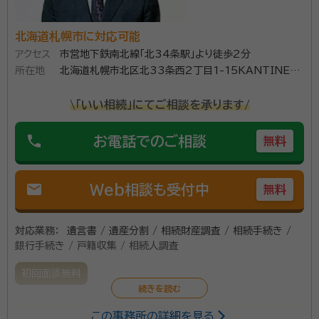
北海道札幌市に対応可能
アクセス
市営地下鉄南北線「北34条駅」より徒歩2分
所在地
北海道札幌市北区北33条西2丁目1-15KANTINE：2
Ｆ M室
\「いい相続」にてご相談を承ります/
phone
お電話でのご相談
無料
mail
Web相談も受付中
無料
対応業務：
遺言書 / 遺産分割 / 相続財産調査 / 相続手続き /
銀行手続き / 戸籍収集 / 相続人調査
初回面談無料
この事務所の詳細を見る
お客様の要望・心情を相続に反映させるため、お声を聞