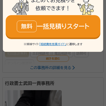
まとめてお見積りを
依頼できます！
phone
お電話でのご相談
無料
mail
一括見積りスタート
Web相談も受付中
無料
無料
対応業務：
遺言書 / 遺産分割 / 相続財産調査 / 相続手続き /
銀行手続き / 戸籍収集 / 相続人調査
※姉妹サイト
「相続費用見積ガイド」
に遷移します
初回面談無料
土日相談可
電話相談可
訪問可
オンライン面談可
この事務所の詳細を見る
所属する専門家：
行政書士武田一貴事務所
藤井 愼一（ふじい しんいち）
行政書士・宅地建物取引士・AFP
遺言書の作成、相続人の調査手続き、遺産分割協議書の
作成を行っております。 初回相談は無料です。お困りの