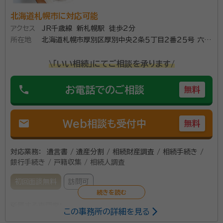
計に努めており、見積りも可能です。 札幌で遺産相続に
北海道札幌市に対応可能
関するお悩みがある方は、些細なことでもお気軽にご相
アクセス
JR千歳線 新札幌駅 徒歩2分
談してみると良いでしょう。
所在地
北海道札幌市厚別区厚別中央２条５丁目２番２５号 六興
ビル６０９号室
\「いい相続」にてご相談を承ります/
phone
お電話でのご相談
無料
mail
Web相談も受付中
無料
対応業務：
遺言書 / 遺産分割 / 相続財産調査 / 相続手続き /
銀行手続き / 戸籍収集 / 相続人調査
初回面談無料
訪問可
所属する専門家：
この事務所の詳細を見る