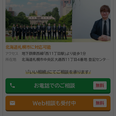
の負担が減るように、丁寧で親切な対応を心がけており
ます。 遺言書や遺産分割協議書、相続税申告など、相続
資格等：
行政書士
に関わるすべてのサポートをしています。相続人の確定
所属団体：
北海道行政書士会
作業や不動産名義変更など、相続の準備段階から完了
後の対応まで可能。また、初回相談料や見積りは無料の
ため、小さなお悩みでも気軽に相談できます。 相続の悩
みをどこに相談すればいいかわからない方から複雑な
北海道札幌市に対応可能
トラブルを解決したい方まで、お気軽にご相談くださ
アクセス
地下鉄東西線「西11丁目駅」より徒歩1分
い。
所在地
北海道札幌市中央区大通西１１丁目４番地 登記センター
ビル３階
\「いい相続」にてご相談を承ります/
phone
お電話でのご相談
無料
mail
Web相談も受付中
無料