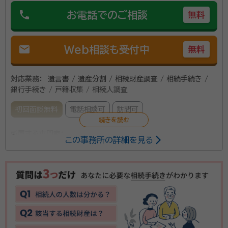
phone
お電話でのご相談
無料
mail
Web相談も受付中
無料
対応業務：
遺言書 / 遺産分割 / 相続財産調査 / 相続手続き /
銀行手続き / 戸籍収集 / 相続人調査
初回面談無料
電話相談可
訪問可
所属する専門家：
この事務所の詳細を見る
寺島 平和（テラシマ トシカズ）
行政書士
当事務所は豊平公園駅から徒歩6分と好アクセスです。
お客様に寄り添った丁寧な対応を心がけております。ど
んな些細な事柄でも結構ですのでお気軽にご相談くだ
さい。