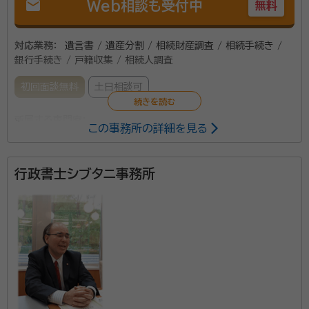
mail
Web相談も受付中
無料
対応業務：
遺言書 / 遺産分割 / 相続財産調査 / 相続手続き /
銀行手続き / 戸籍収集 / 相続人調査
初回面談無料
土日相談可
所属する専門家：
この事務所の詳細を見る
飛澤 勝男（トビサワ カツオ）
行政書士
行政書士シブタニ事務所
「こんなこと、いったい誰に相談すればいいのかわから
ない」といったお悩みから、一刻も早く解決したいとい
う思いまで親切丁寧に対応しています。 主な業務内容
は、遺言書の作成支援から相続手続きに必要な戸籍調
査、財産調査、遺産分割協議書の作成などです。 「手続
資格等：
行政書士
きにはどれくらいの金額がかかるのだろう」と不安に思
所属団体：
北海道行政書士会
うことが多いものですが、飛澤行政書士事務所は明朗会