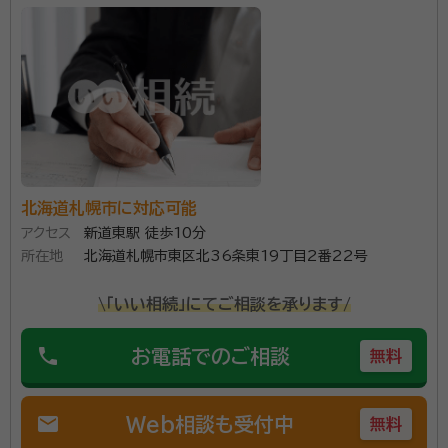
北海道札幌市に対応可能
アクセス
新道東駅 徒歩10分
所在地
北海道札幌市東区北36条東19丁目2番22号
\「いい相続」にてご相談を承ります/
phone
お電話でのご相談
無料
mail
Web相談も受付中
無料