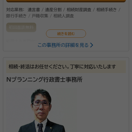
対応業務：
遺言書 / 遺産分割 / 相続財産調査 / 相続手続き /
銀行手続き / 戸籍収集 / 相続人調査
初回面談無料
所属する専門家：
この事務所の詳細を見る
土橋 治男（ツチハシ ハルオ）
行政書士
相続・終活はお任せください。丁寧に対応いたします
行政書士土橋治男事務所は、地下鉄東豊線の新道東駅
から徒歩10分程度のところにあります。 クライントが納
Nプランニング行政書士事務所
得できるまで丁寧に対応します。 最後まで誠意を尽くし
て依頼を成し遂げ、深い真心をもって対応いたします。
資格等：
行政書士
所属団体：
北海道行政書士会