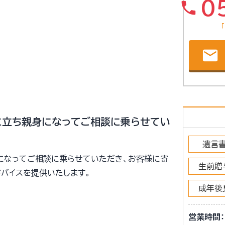
0
phone
email
に立ち親身になってご相談に乗らせてい
遺言
になってご相談に乗らせていただき、お客様に寄
生前贈
バイスを提供いたします。
成年後
営業時間：