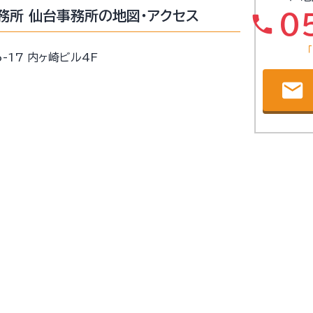
務所 仙台事務所の地図・アクセス
0
phone
-17 内ヶ崎ビル4F
email