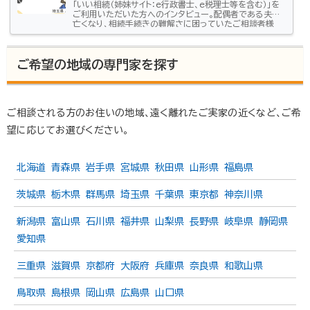
「いい相続（姉妹サイト：e行政書士、e税理士等を含む）」を
ご利用いただいた方へのインタビュー。配偶者である夫が
亡くなり、相続手続きの難解さに困っていたご相談者様
（埼玉県/50代女性）どのように相続のお悩みを解決した
のかお話しいただきました。市役所に相談しても分からな
い手続きがあった去年、夫が亡くなって、葬儀屋さんや市
ご希望の地域の専門家を探す
役所がくれた資料をみながらいろいろな手続きをしたので
すが、銀行、証券会社の手続きはどこでどうやればいいの
か分からなかったんです。こういう手続きは私が苦手なの
で子どもたちが手伝ってくれた…
ご相談される方のお住いの地域、遠く離れたご実家の近くなど、ご希
望に応じてお選びください。
北海道
青森県
岩手県
宮城県
秋田県
山形県
福島県
茨城県
栃木県
群馬県
埼玉県
千葉県
東京都
神奈川県
新潟県
富山県
石川県
福井県
山梨県
長野県
岐阜県
静岡県
愛知県
三重県
滋賀県
京都府
大阪府
兵庫県
奈良県
和歌山県
鳥取県
島根県
岡山県
広島県
山口県