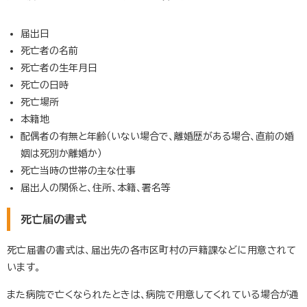
届出日
死亡者の名前
死亡者の生年月日
死亡の日時
死亡場所
本籍地
配偶者の有無と年齢（いない場合で、離婚歴がある場合、直前の婚
姻は死別か離婚か）
死亡当時の世帯の主な仕事
届出人の関係と、住所、本籍、署名等
死亡届の書式
死亡届書の書式は、届出先の各市区町村の戸籍課などに用意されて
います。
また病院で亡くなられたときは、病院で用意してくれている場合が通