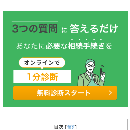
目次
[
隠す
]