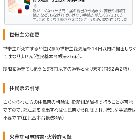
順で解説｜2022年お彼岸企画
親が亡くなったら死亡届の提出から始まり、葬儀や相続手
続きなど、しなければいけない手続きがたくさん出てきま
す。このような手続きをミスなく行うため、親が亡くなった
ときに必要な手続きを時系列順でまとめました。親が在命
中でも、お彼岸やお盆などの家族が集まるときに、一度は
確認しておきたい内容です。いざというときに慌てないよ
世帯主の変更
うにしましょう。この記事はこんな方におすすめ：「親が亡く
なった人」「親が亡くなったときの手続きを知りたい人」 死
亡届は、死亡の事実を知った日を含め7日以内に提出する
世帯主が死亡すると住民票の世帯主変更届を14日以内に提出しなく
義務がある 相続税の申...
てはなりません（住民基本台帳法25条）。
期限を過ぎてしまうと5万円以下の過料となります（同52条2項）。
住民票の削除
亡くなられた方の住民票の削除は、役所側が職権で行うことが可能
ですので、死亡届を提出すれば住民票から削除され、特別な手続きは
不要です（住民基本台帳法8条）
火葬許可申請書・火葬許可証