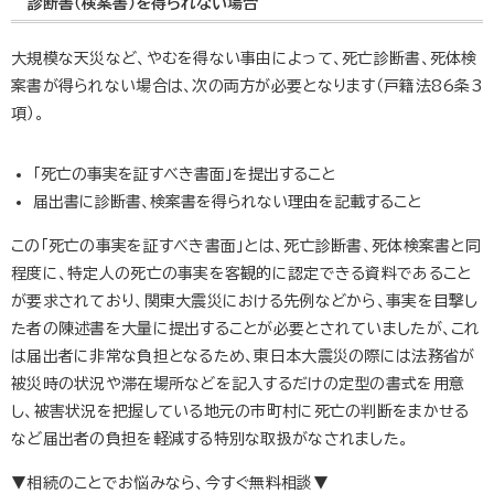
診断書（検案書）を得られない場合
大規模な天災など、やむを得ない事由によって、死亡診断書、死体検
案書が得られない場合は、次の両方が必要となります（戸籍法86条3
項）。
「死亡の事実を証すべき書面」を提出すること
届出書に診断書、検案書を得られない理由を記載すること
この「死亡の事実を証すべき書面」とは、死亡診断書、死体検案書と同
程度に、特定人の死亡の事実を客観的に認定できる資料であること
が要求されており、関東大震災における先例などから、事実を目撃し
た者の陳述書を大量に提出することが必要とされていましたが、これ
は届出者に非常な負担となるため、東日本大震災の際には法務省が
被災時の状況や滞在場所などを記入するだけの定型の書式を用意
し、被害状況を把握している地元の市町村に死亡の判断をまかせる
など届出者の負担を軽減する特別な取扱がなされました。
▼相続のことでお悩みなら、今すぐ無料相談▼