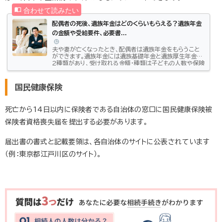
配偶者の死後、遺族年金はどのくらいもらえる？遺族年金
の金額や受給要件、必要書...
夫や妻が亡くなったとき、配偶者は遺族年金をもらうこと
ができます。遺族年金には遺族基礎年金と遺族厚生年金の
2種類があり、受け取れる金額・種類は子どもの人数や保険
料を支払った期間などによって変わってきます。今後のラ
イフプランを考えるうえでも、遺族年金の基礎知識を知って
おくことは大切です。今回は遺族年金について、受給資格
国民健康保険
や計算方法などを紹介します。この記事はこんな方におす
すめ：「配偶者が亡くなったときの遺族年金について知りた
い人」この記事のポイント： 遺族基礎年金は、子どもがいな
死亡から14日以内に保険者である自治体の窓口に国民健康保険被
い配偶者はもらえない ...
保険者資格喪失届を提出する必要があります。
届出書の書式と記載要領は、各自治体のサイトに公表されています
（例：東京都江戸川区のサイト）。