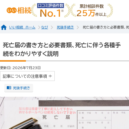
口コミ評価件数
累計相談件数
No.1
25万
件以上
いい相続 ホーム
なび
死後手続き
死亡届の書き方と必要書類、
死亡届の書き方と必要書類、死亡に伴う各種手
続をわかりやすく説明
更新日: 2026年7月23日
記事についての注意事項
死後手続き