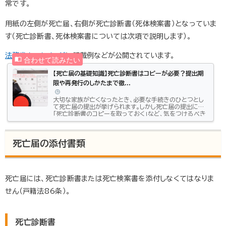
常です。
用紙の左側が死亡届、右側が死亡診断書（死体検案書）となっていま
す（死亡診断書、死体検案書については次項で説明します）。
法務省ホームページ
に記載例などが公開されています。
【死亡届の基礎知識】死亡診断書はコピーが必要？提出期
限や再発行のしかたまで徹...
大切な家族が亡くなったとき、必要な手続きのひとつとし
て死亡届の提出が挙げられます。しかし死亡届の提出には
「死亡診断書のコピーを取っておく」など、気をつけるべき
ポイントがあるのをご存知ですか？ただでさえ気持ちが沈
んでいるときですから、うっかり忘れてしまうこともあるで
しょう。この記事では、知っておくと役立つ死亡届の基礎知
死亡届の添付書類
識について、またコピーを取り忘れた場合の対処法も解説
します。ぜひ、参考にしてください。この記事はこんな方に
おすすめ：「死亡届の提出がまだの人」「コピーを取る前に提
出してしまった人...
死亡届には、死亡診断書または死亡検案書を添付しなくてはなりま
せん（戸籍法86条）。
死亡診断書