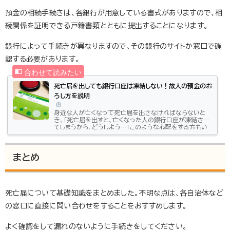
預金の相続手続きは、各銀行が用意している書式がありますので、相
続関係を証明できる戸籍書類とともに提出することになります。
銀行によって手続きが異なりますので、その銀行のサイトか窓口で確
認する必要があります。
死亡届を出しても銀行口座は凍結しない！故人の預金のお
ろし方を説明
身近な人が亡くなって死亡届を出さなければならないと
き、「死亡届を出すと、亡くなった人の銀行口座が凍結され
てしまうから、どうしよう…」このような心配をする方もい
るかもしれません。個人の預貯金は、死亡届を出しただけで
自動的に口座が凍結されてしまうものなのでしょうか。ま
た、凍結された故人の口座から引き出しをする方法はある
まとめ
のでしょうか。この記事では、死亡届と銀行の預金口座との
関係と、亡くなった人の預金をおろす方法について説明し
ます。是非、参考にしてください。死亡届を出しても銀行口
座は凍結しない死亡届と...
死亡届について基礎知識をまとめました。不明な点は、各自治体など
の窓口に直接に問い合わせをすることをおすすめします。
よく確認をして漏れのないように手続きをしてください。