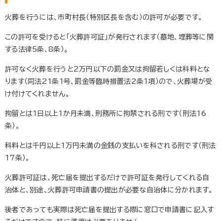
火葬を行うには、市町村長（特別区長を含む）の許可が必要です。
この許可を受けると「火葬許可証」が発行されます（墓地、埋葬等に関
する法律5条、8条）。
許可なく火葬を行うと2万円以下の罰金又は拘留若しくは科料とな
ります（同法21条1号、罰金等臨時措置法2条1項）ので、火葬場が受
け付けてくれません。
拘留とは1日以上1か月未満、刑務所に拘禁される刑です（刑法16
条）。
科料とは千円以上1万円未満の金銭の支払いを科される刑です（刑法
17条）。
火葬許可証は、死亡届を提出するだけで許可証を発行してくれる自
治体と、別途、火葬許可申請書の提出が必要な自治体に分かれます。
後者であっても実際は死亡届を提出する際に窓口で申請書に記入す