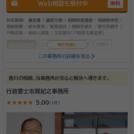
mail
Web相談も受付中
無料
対応業務：
遺言書 / 遺産分割 / 相続財産調査 / 相続税申告 /
相続放棄 / 成年後見 / 家族信託 / 相続手続き / 銀行手続き /
戸籍収集 / 相続人調査 / 生前贈与（不動産名義変更）
初回面談無料
土日相談可
電話相談可
訪問可
この事務所の詳細を見る
事務所面談可
オンライン面談可
所属する専門家：
香川の相続、当事務所が安心と解決へ導きます。
竹内 省二（たけうち しょうじ）
行政書士、宅地建物取引士、1級FP
技能士
行政書士志賀紀之事務所
star
star
star
star
star
5.00
（
1件
）
・行政書士として 遺言書作成、遺産分割協議書作成、遺
言執行等の相続手続きに関してご支援いたします。 遺
言書の作成に関しては、戸籍等の収集により相続人を確
定し、遺留分に配慮した揉めない遺言書作成のご支援を