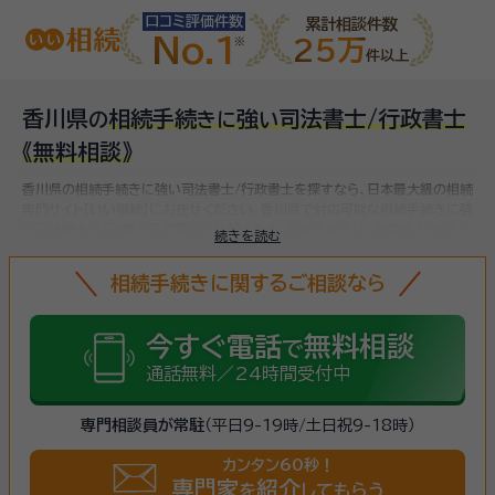
口コミ評価件数
累計相談件数
No.1
25万
件以上
香川県
相続手続
強
司法書士/行政書士
の
き
に
い
《無料相談》
香川県の相続手続きに強い司法書士/行政書士を探すなら、日本最大級の相続
専門サイト【いい相続】にお任せください。
香川県で対応可能な相続手続きに強
い司法書士/行政書士をお探しいただけます。
相続手続きは、被相続人（故人）
続きを読む
の財産を引き継ぐために必要な手続きです。相続人・相続財産の確認、遺言書
の確認、遺産分割協議、相続財産の名義変更、相続税の申告・納税（相続財産が
相続手続きに関するご相談なら
基礎控除額を超えていた場合）など多岐に渡るため、相続手続きに強い専門家
に
まずは相談
しましょう。
今すぐ電話
無料相談
で
通話無料／24時間受付中
専門相談員が常駐
（平日9-19時/土日祝9-18時）
カンタン60秒！
専門家
紹介
を
してもらう