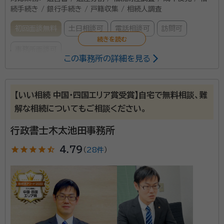
続手続き / 銀行手続き / 戸籍収集 / 相続人調査
初回面談無料
土日相談可
電話相談可
訪問可
事務所面談可
この事務所の詳細を見る
所属する専門家：
吉開 章浩
行政書士、主任介護支援専門員（ケアマネジャー）
【いい相続 中国・四国エリア賞受賞】自宅で無料相談、難
経歴：
1975年、福岡県出身。中学校や養護学校の国語教員を経て、障害
解な相続についてもご相談ください。
者施設へ就職。介護職員として勤める。 その後、ケアマネジャーの資格を
取得し、香川県に移住。高松市の居宅介護支援事業所でケアマネジャーを
行政書士木太池田事務所
十数年している。 数年前に独立し、行政書士の資格も得、福祉と法律の両
居宅介護支援事業所と行政書士事務所を併設しており、
面から、権利擁護の支援を行っている。
star
star
star
star
star_half
4.79
（
28件
）
主に高齢者やそのご家族の支援をしております。 ケアマ
ネジャーとして、介護保険サービスの計画作成を行い、
行政書士として、成年後見や遺言書作成の援助なども行
っております。
資格等：
行政書士、介護支援専門員（ケアマネジャー）
所属団体：
香川県行政書士会