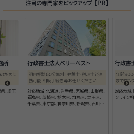
注目の専門家をピックアップ [PR]
務所
行政書士法人ベリーベスト
行政書
のために
初回相談60分無料! 弁護士・税理士と連
年間80
携可能 相続手続き等お任せください
までワン
葉県、埼玉
対応地域
北海道、岩手県、宮城県、山形県、
対応地域
福島県、茨城県、栃木県、群馬県、埼玉県、
ンライン
千葉県、東京都、神奈川県、新潟県、石川
県、山梨県、長野県、岐阜県、静岡県、愛知
県、三重県、滋賀県、京都府、大阪府、兵庫
県、奈良県、和歌山県、岡山県、広島県、山
口県、徳島県、香川県、愛媛県、福岡県、長