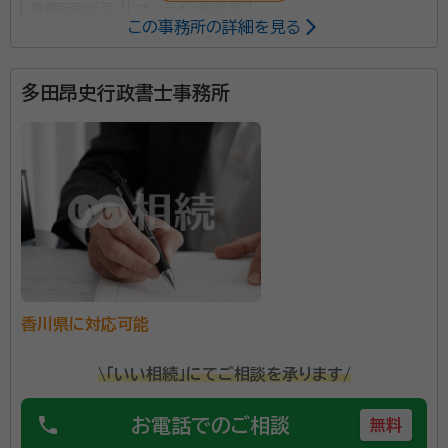
事務所面談可
オンライン面談可
この事務所の詳細を見る
所属する専門家：
多田昂史行政書士事務所
池田 浩二（いけだ こうじ）
行政書士
事務所口コミ（抜粋）：
account_circle
満足度 5.0
ご利用時期：2026/4
面談の感想
市役所の市民相談コーナーで相談した行政書士と同じ方を紹介して頂い
たので、信頼して依頼しました。
契約後の感想
事務所まで出向くつもりでしたが、来て下さったので「ラク」でした。誠実
に対応して頂いています。
香川県に対応可能
当事務所では相続人様の負担軽減を第一に考え、気を
\「いい相続」にてご相談を承ります/
遣わないご自宅や出先で相談できるよう訪問相談を行
っています。 応対する行政書士は、県内でも特に多忙な
phone
お電話でのご相談
無料
司法書士事務所に数年間勤務し、多くの不動産の名義変