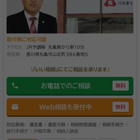
行います。 遺産分割協議に関しては、公平・中立な立場
資格等：
行政書士、宅地建物取引士、1級FP技能士
で遺産分割協議書の作成を行います。 ・宅地建物取引士
所属団体：
香川県行政書士会、日本FP協会、公益社団法人コスモス
として 相続不動産に関する問題や手続きについてご支
成年後見サポートセンター
援いたします。相続登記も義務化されることになり、相
続財産の登記等の確認も必要となります。相続時の財産
香川県に対応可能
アクセス
JR予讃線 丸亀駅から車10分
として、不動産は大きなウェイトを占める財産です。適切
所在地
香川県丸亀市山北町３８６番地５
に評価して、適切に相続できるようご支援いたします。
・ファイナンシャル・プランナーとして、 大切な財産を大
\「いい相続」にてご相談を承ります/
事に引き継ぐための生前対策についてご支援いたしま
す。分けやすい財産にするための対策、財産を引き継ぐ
phone
お電話でのご相談
無料
側の負担を減らすための対策についてご支援いたしま
す。
mail
Web相談も受付中
無料
対応業務：
遺言書 / 遺産分割 / 相続財産調査 / 相続手続き /
銀行手続き / 戸籍収集 / 相続人調査