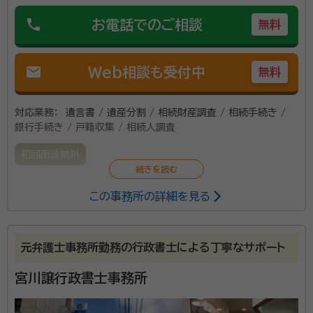
phone
お電話でのご相談
無料
mail
Web相談も受付中
無料
対応業務：
遺言書 / 遺産分割 / 相続財産調査 / 相続手続き /
銀行手続き / 戸籍収集 / 相続人調査
初回面談無料
この事務所の詳細を見る
当事務所は相続手続きに関して、ワンストップサービス
を心掛けており、司法書士、税理士、弁護士と連携して
サービスを行っております。相続手続きの8割程度は不
元弁護士事務所勤務の行政書士による丁寧なサポート
動産の所有権移転登記が発生し、1割程度は相続税の申
告業務があります。また、稀に遺産分割協議で争訟に至
宮川譲行政書士事務所
る案件もあります。