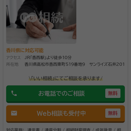
香川県に対応可能
アクセス
JR「香西駅」より徒歩10分
所在地
香川県高松市香西東町519番地9 サンライズ石井201
\「いい相続」にてご相談を承ります/
phone
お電話でのご相談
無料
mail
Web相談も受付中
無料
対応業務：
遺言書 / 遺産分割 / 相続財産調査 / 成年後見 / 相