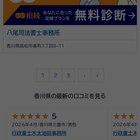
八尾司法書士事務所
香川県高松市番町1丁目8-11
1
2
3
›
»
香川県の最新の口コミを見る
star
star
star
star
star
star
star
star
st
5
2026年4月
/
香川県三豊市
/
男性
2026年4月
行政書士木太池田事務所
行政書士木