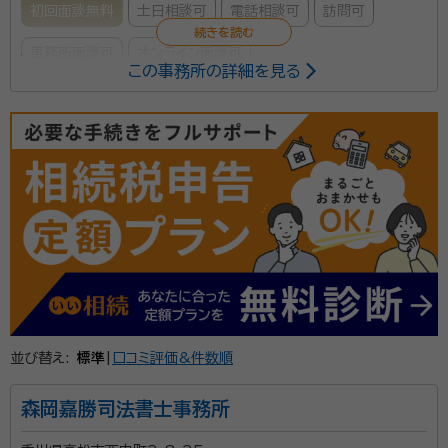
初回面談無料
土日相談可
電話相談可
訪問可
事務所面談可
オンライン面談可
この事務所の詳細を見る
所属する専門家：
志賀紀之（しがのりゆき）
行政書士、（一社）終活協議会 終活ガイド
１級、NPO法人スマイルサポート香川 理事、丸亀市市民活動「未来へつ
なぐ終活・遺言」代表
経歴：
公立高校に37年間勤め、琴平高校長を最後に退職
事務所口コミ（抜粋）：
account_circle
満足度 5.0
ご利用時期：2025/12
面談の感想
初めての体験で緊張しましたが、丁寧でわかりやすく説明頂きました。現
在も相談中です。
並び替え:
標準
|
口コミ評価&件数順
契約後の感想
気軽に相談や質問ができるので、助かります。専門外の相談にも乗って
森岡嘉勝司法書士事務所
頂きました。