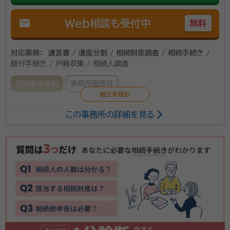
更や調停等の経験を積んでいるため、総合的な視点で
mail
Web相談も受付中
資格等：
行政書士
無料
ご相談に対応できます。 香川大学法学部卒。動物好き
所属団体：
香川県行政書士会、一般社団法人家族信託普及協会
です。
対応業務：
遺言書 / 遺産分割 / 相続財産調査 / 相続手続き /
銀行手続き / 戸籍収集 / 相続人調査
初回面談無料
事務所面談可
所属する専門家：
この事務所の詳細を見る
多田 昂史（ただ たかし）
行政書士
資格等：
行政書士
所属団体：
香川県行政書士会