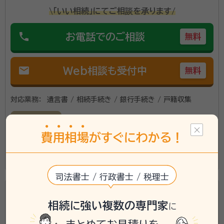
ください。 あなたにベストな方法を提案させていただ
\「いい相続」にてご相談を承ります/
きます。 これを機にまたひとつご家族の絆が深まるお
手伝いを、私共にさせていただければ幸いです。
phone
お電話でのご相談
無料
mail
Web相談も受付中
無料
対応業務：
遺言書 / 相続手続き / 銀行手続き / 戸籍収集
初回面談無料
費
用
相
場
がすぐにわかる！
この事務所の詳細を見る
司法書士 / 行政書士 / 税理士
行政書士、宅地建物取引士、ファイナンシャル・プランナ
相続に強い複数の専門家
に
ーとして相続全般のご相談に応じます。