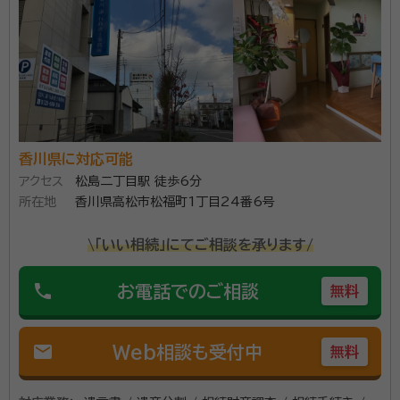
香川県に対応可能
アクセス
松島二丁目駅 徒歩6分
所在地
香川県高松市松福町1丁目24番6号
\「いい相続」にてご相談を承ります/
phone
お電話でのご相談
無料
mail
Web相談も受付中
無料