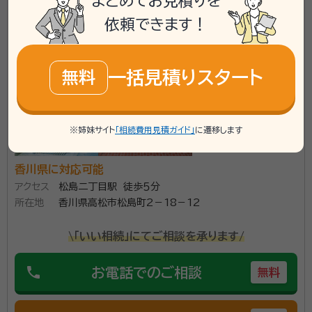
まとめてお見積りを
行政書士たけうち_おふぃす
依頼できます！
一括見積りスタート
無料
※姉妹サイト
「相続費用見積ガイド」
に遷移します
香川県に対応可能
アクセス
松島二丁目駅 徒歩５分
所在地
香川県高松市松島町2－18－12
\「いい相続」にてご相談を承ります/
phone
お電話でのご相談
無料