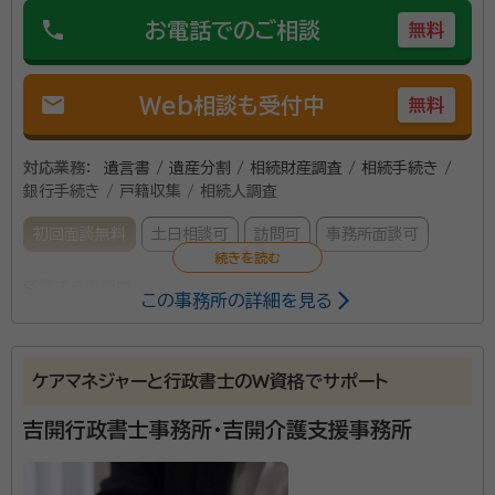
phone
お電話でのご相談
無料
mail
Web相談も受付中
無料
対応業務：
遺言書 / 遺産分割 / 相続財産調査 / 相続手続き /
銀行手続き / 戸籍収集 / 相続人調査
初回面談無料
土日相談可
訪問可
事務所面談可
所属する専門家：
この事務所の詳細を見る
宮本 義明（みやもと よしあき）
特定行政書士
資格等：
特定行政書士
ケアマネジャーと行政書士のW資格でサポート
吉開行政書士事務所・吉開介護支援事務所