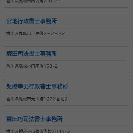
香川県高松市西内町2-8-2Ｆ
行政書士志賀紀之事務所は、相続・遺言・成年後見に関
する手続きを専門とする、地域密着型の事務所です。 主
宮地行政書士事務所
な業務内容 〇相続手続き ・戸籍収集から遺産分割協
議書の作成、金融機関の解約まで、相続手続き全般をサ
香川県丸亀市土居町２－２－３２
ポートします。 ・複雑な相続問題にも、豊富な経験と知
所属団体：
香川県行政書士会
識で対応いたします。 〇遺言書作成 ・「ご家族の絆」
塚田司法書士事務所
を大切に、依頼者様の想いを尊重した遺言書作成を支
援します。 ・公正証書遺言の作成サポートも行ってい
香川県高松市円座町153-2
ます。 〇成年後見 ・高齢者や子どものいないご夫婦、
また、判断能力が不十分な方のための成年後見制度を
児嶋幸男行政書士事務所
支援します。 〇地域貢献活動 ・無料終活セミナー「遺
言の基礎知識」や「エンディングノートを書いてみよ
香川県高松市元山町１０２２番地９
う！」を定期的に開催し、地域住民の終活を支援してい
ます。 ・専門家が、遺言、相続、エンディングノートに関
冨田巧司法書士事務所
する基礎知識をわかりやすく解説いたします。 行政書士
志賀紀之事務所は、皆様の「終活」をサポートすること
香川県観音寺市豊浜町姫浜117-3