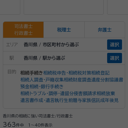
崎県、熊本県、大分県、宮崎県、鹿児島県、
沖縄県
司法書士
税理士
弁護士
行政書士
エリア
香川県 / 市区町村から選ぶ
選択
駅
香川県 / 駅から選ぶ
選択
目的
相続手続き
相続税申告・相続税対策
相続登記
相続人調査・戸籍収集
相続財産調査
遺産分割協議書
預金相続・銀行手続き
相続トラブル・調停・遺留分侵害額請求
相続放棄
遺言書作成・遺言執行
生前贈与
家族信託
成年後見
香川県の相続に強い司法書士/行政書士
363
件中
1〜40
件表示