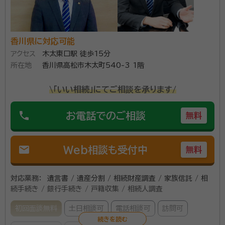
香川県に対応可能
アクセス
木太東口駅 徒歩15分
所在地
香川県高松市木太町540-3 1階
\「いい相続」にてご相談を承ります/
phone
お電話でのご相談
無料
mail
Web相談も受付中
無料
対応業務：
遺言書 / 遺産分割 / 相続財産調査 / 家族信託 / 相
続手続き / 銀行手続き / 戸籍収集 / 相続人調査
初回面談無料
土日相談可
電話相談可
訪問可