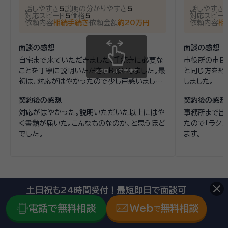
話しやすさ
5
説明の分かりやすさ
5
話しやすさ
対応スピード
5
価格
5
対応スピー
依頼内容
相続手続き
依頼金額
約20万円
依頼内容
相
面談の感想
面談の感想
自宅まで来ていただきました。手続きに必要な
市役所の市民
ことを丁寧に説明いただき、お願いしました。最
と同じ方を紹
スクロールできます
初は、対応がはやかったので少し戸惑いました
しました。
が依頼して良かったと思います。
契約後の感想
契約後の感想
対応がはやかった。説明いただいた以上にはや
事務所まで出
く書類が届いた。こんなものなのか、と思うほど
たので「ラク
でした。
ます。
香川県で相続手続きにかかる費用を
土日祝も24時間受付！最短即日で面談可
一括見積する《簡単3ステップ》
電話で無料相談
Web
無料相談
で