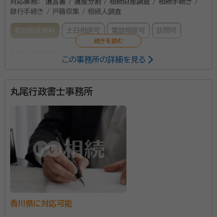
対応業務：
遺言書 / 遺産分割 / 相続財産調査 / 相続手続き /
銀行手続き / 戸籍収集 / 相続人調査
初回面談無料
土日相談可
電話相談可
訪問可
所属する専門家：
この事務所の詳細を見る
宮川 譲（ ミヤガワ ユズル）
行政書士
丸尾行政書士事務所
みなさんは「相続」にどのようなイメージをお持ちです
か？ ほとんどの方が誰かが亡くなられた後で発生する
ものが「相続」だとお考えだと思います。 上記のような
事後に発生する相続でのトラブルは後を絶ちません。 相
続が無事終了しても、これで良かったのか？ 故人の思
資格等：
行政書士
いをはちゃんと果たせただろうか？ 相続に携わる側と
所属団体：
香川県行政書士会
して疑問が残ることが多々あります。 「今のうちにでき
るだけのことはしておきたい。 けど、何からしたらいい
香川県に対応可能
のか分からない。」 そうお悩みのかた、お気軽にご相談