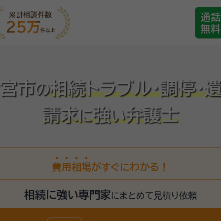
累計相談件数
通話
25万
無料
件以上
宮市
相続トラブル・調停・
の
請求
強
弁護士
に
い
費
用
相
場
がすぐにわかる！
相続に強い専門家
に
まとめて見積り依頼