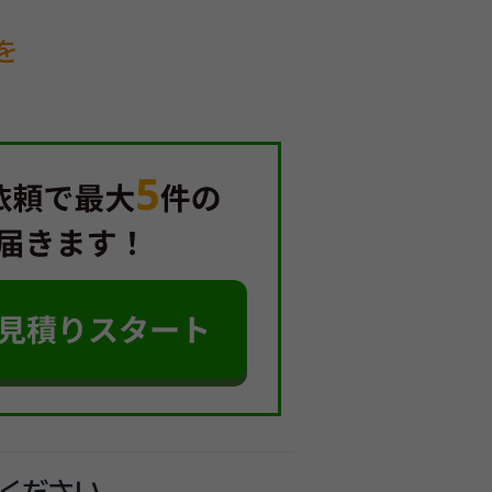
を
ください