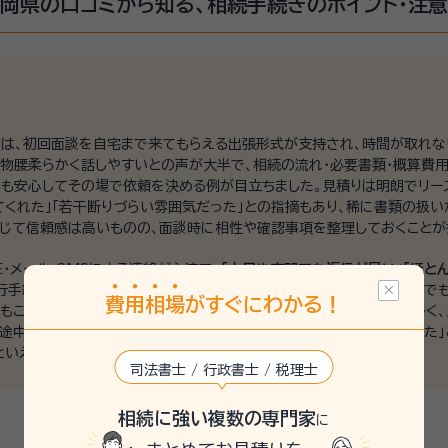
岡県の口コミから知る、相続手続きのポイント・注
・審判まで、豊富な経験を持
ます。 相続人同士で話し合いがまとまらず、対立が深まって協議が長期化
。 相続放棄、遺留分侵害額請求、遺言無効など、あらゆる相続問題に幅広
続でお困りの際は、どうぞお気軽にご相談ください。 【2】相続に関する複雑な手続きをワンスト
続きまで、相続に関する煩雑な作業を一括してお任せいただけます。 「何
では、初回面談を自宅まで来てもらえる出張形式が支持され、時間が取れ
終活・生前対策で安心を ━━━━━━━━━━━━━━━━━━━ 遺
は物腰柔らかく話しやすいとの声が大半で、相続の流れ・必要書類・概算費
後見制度、死後事務委任契約など、終活や生前対策についても幅広くご相談
でも安心してその場で依頼を決める例が目立ちました。見積りは明朗でリー
からの備えはとても大切です。認知症などで財産管理が難しくなる前に、早
てくれた」「若干断りづらい雰囲気だった」との指摘もあり、稀に書類の扱い
しても、死後事務を含めて弁護士が責任をもってご対応いたします。
総じて信頼感は高いものの、面談時に相性や確認事項を整理しておくことが
E・メール・SMSによる連絡が主流で、
「土日や夜間でも返信が早い」「ほと
銀行手続きの代行や書類写真での確認などフットワークが軽く、遠方相続で
費
用
相
場
がすぐにわかる！
告もこまめで、対面とオンラインを併用して信頼感を維持する事務所が多く、
途中で連絡が減った」「想定より時間がかかった」「書類取り違えがあった」
といえます。
司法書士 / 行政書士 / 税理士
相続に強い複数の専門家
に
静岡県の最新の口コミを見る