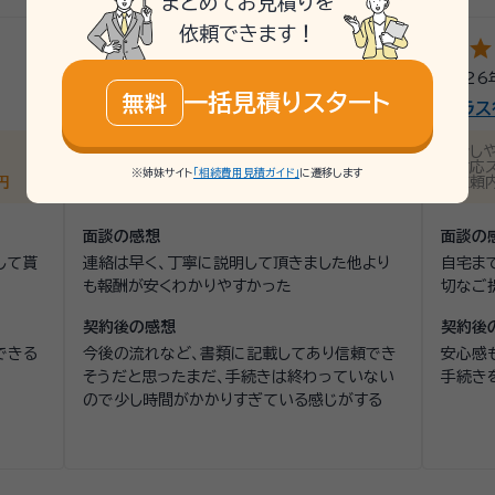
まとめてお見積りを
依頼できます！
star
star
star
star
star_outline
star
star
4
2026年3月
/
静岡県浜松市
/
女性
2026
一括見積りスタート
無料
行政書士法人紀州法務綜合
プラス
話しやすさ
4
説明の分かりやすさ
4
話し
対応スピード
4
価格
4
対応
※姉妹サイト
「相続費用見積ガイド」
に遷移します
円
依頼内容
相続手続き
依頼金額
約8万円
依頼
面談の感想
面談の
して貰
連絡は早く、丁寧に説明して頂きました他より
自宅ま
も報酬が安くわかりやすかった
切なご
契約後の感想
契約後
できる
今後の流れなど、書類に記載してあり信頼でき
安心感
そうだと思ったまだ、手続きは終わっていない
手続き
ので少し時間がかかりすぎている感じがする