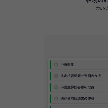
大切な
assignment
戸籍収集
assignment
法定相続情報一覧図の作成
assignment
不動産評価書類の取得
assignment
遺産分割協議書の作成