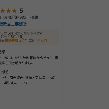
star
star
star
star
star
star
star
star
5
5
年1月
/
静岡県浜松市
/
男性
2025年12月
/
静岡県
/
男
行政書士事務所
羽佐田孔司行政書士事
やすさ
5
説明の分かりやすさ
4
話しやすさ
5
説明の分かり
スピード
5
価格
3
対応スピード
5
価格
5
内容
相続手続き
依頼金額
30万円
依頼内容
相続手続き
依頼
感想
面談の感想
でお越しになり、無料相談から始まり、適
自宅にわざわざ来ていただ
提案も頂き助かりました。
格も納得いくものでした。
の感想
契約後の感想
もあり、引き続き、進捗と司法書士ヘの
いろいろな質問にも丁寧に
をお願いしたいです。
りやすかったです。