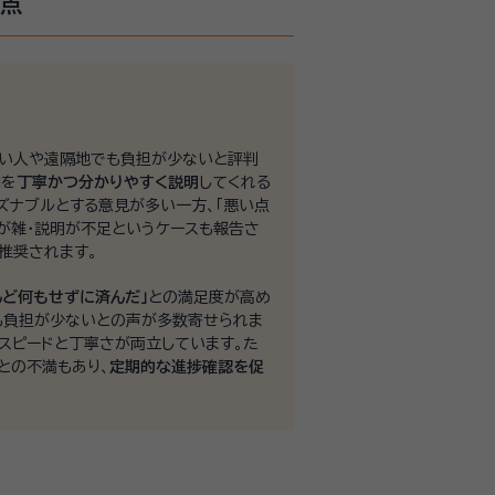
意点
するケースも少なくありません。弁護
く対応可能です。 依頼者さまに寄り添
から手をつけていいかわからない」と
ない人や遠隔地でも負担が少ないと評判
用を
丁寧かつ分かりやすく説明
してくれる
いただけます。 将来のトラブルを防
ズナブルとする意見が多い一方、「悪い点
めのご準備をおすすめします。 身寄
が雑・説明が不足というケースも報告さ
推奨されます。
んど何もせずに済んだ」
との満足度が高め
も負担が少ないとの声が多数寄せられま
スピードと丁寧さが両立しています。た
との不満もあり、
定期的な進捗確認を促