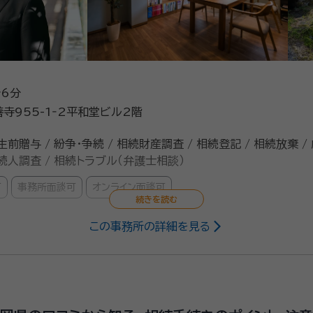
6分
寺955-1‐2平和堂ビル2階
生前贈与 / 紛争・争続 / 相続財産調査 / 相続登記 / 相続放棄 /
 相続人調査 / 相続トラブル（弁護士相談）
可
事務所面談可
オンライン面談可
この事務所の詳細を見る
法学部卒業 早稲田大学大学院法務研究科修了 2012年 弁護士登録（静