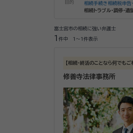
目的
相続手続き
相続税申告
相続トラブル・調停・遺
富士宮市の相続に強い弁護士
1
件中
1〜1
件表示
【相続・終活のことなら何でもご
修善寺法律事務所