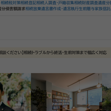
・相続税対策
相続登記
相続人調査・戸籍収集
相続財産調査
遺産分
留分侵害額請求
相続放棄
遺言書作成・遺言執行
生前贈与
家族信託
相談ください】相続トラブルから終活・生前対策まで幅広く対応