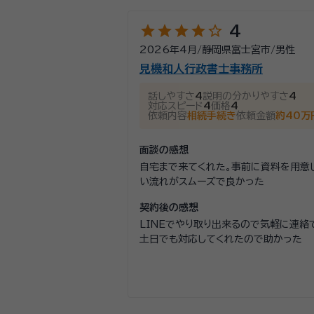
star
star
star
star
star_outline
4
2026年4月
/
静岡県富士宮市
/
男性
見機和人行政書士事務所
話しやすさ
4
説明の分かりやすさ
4
対応スピード
4
価格
4
依頼内容
相続手続き
依頼金額
約40万
面談の感想
自宅まで来てくれた。事前に資料を用意
い流れがスムーズで良かった
契約後の感想
LINEでやり取り出来るので気軽に連絡
土日でも対応してくれたので助かった