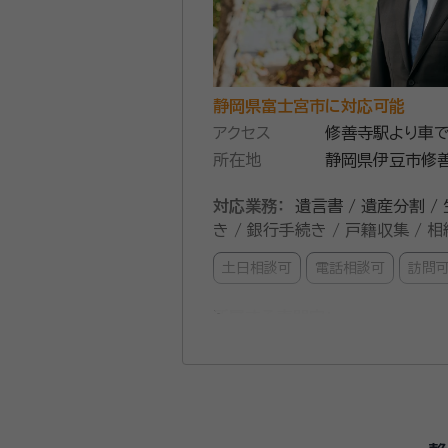
静岡県富士宮市に対応可能
アクセス
修善寺駅より車で
所在地
静岡県伊豆市修善
対応業務：
遺言書 / 遺産分割 / 
き / 銀行手続き / 戸籍収集 /
土日相談可
電話相談可
訪問
所属する専門家：
吉田朋師
弁護士
経歴：
神奈川県横浜市出身 明治大学
スタッフ弁護士 2014年 法テラス静岡法律事務所 2017年 法テラス沼津法律事務所 2023年 法テラスを任期満了により退所 2023
年 修善寺法律事務所開設