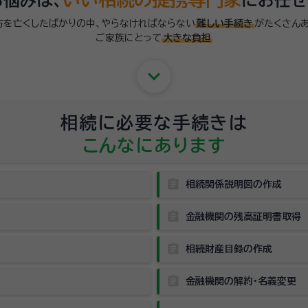
方を亡くしたばかりの中、やらなければならない
難しい手続き
がたくさんあ
ご家族にとって
大きな負担
keyboard_arrow_down
相続に必要な手続きは
こんなにあります
assignment
相続関係説明図の作成
assignment
金融機関の残高証明書取得
assignment
相続財産目録の作成
assignment
金融機関の解約・名義変更