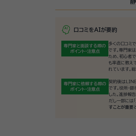
静
【1】相続トラブルのご相談はお任せください ━━━━━━━━━━━━━━━━━━━ 遺産分割協議の代理から調停
つ弁護士がトータルでサポートいたし
士が間に入り、早期解決を目指します
い、できる限りご希望に沿った解決を目指します。相
口コミをAIが要約
ップで ━━━━━━━━━━━━━━━━━━━ 戸籍の収集、預貯金口座の解約・引出、相続人・相続財産調査、遺産分割協議書の作成、相続放
棄、遺留分侵害額請求、遺言無効の手
資格等：
弁護士
多くの口コミ
お悩みの方も、弁護士がスムーズに対応し、ご負担を軽減いたします。 【3】
専門家と面談する際の
所属団体：
静岡県弁護士会
です。専門家
言書作成、財産管理委任契約、任意
ポイント・注意点
ため、初心者
ぎ、安心した生活を送るために、生前
も率直に教え
りがいない「おひとりさま」につきま
れています。
契約後はLIN
専門家に依頼する際の
です。役所・
ポイント・注意点
した。進捗報
だし一部には「
すことが重要