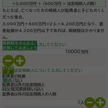
人」代表就任
＝3,000万円 ＋ （600万円 × 法定相続人の数）
経歴：
昭和62年 秋田県由利本荘市に生まれる 令和 元年 税理士 登
録（登録番号 第141205号） 令和 4年 相続税専門の税理士事務所「そ
たとえば、亡くなった方の相続人が配偶者と子どもの1人
うぞく税理士法人」代表就任
だった場合、
【相続税専門の税理士事務所 そうぞく税理士法人】は、
3,000万円＋600万円×2人＝4,200万円となり、
遺
相続に関する業務のみに専念している専門事務所です。
産総額が4,200万円以下であれば、相続税はかかりませ
相続相談は完全無料の事業理念のもと、相続業務のみ
ん。
にこだわり続けているため、相続税申告業務の品質の高
STEP
相続税をかんたん
遺産総額を入力してください
1
計算してみましょう
さには自信があります。相続が発生すると"何から手を
万円
資格等：
行政書士, 税理士
つけていいかわからない"状況かと思います。お一人で
所属団体：
東北税理士会
悩まず、まずは気軽にご連絡ください。 〈そうぞく税理
士法人の特徴〉 ▼相続業務のみに専念 そうぞく税理士
STEP
法定相続人について入力してください
2
法人は、相続に関する業務のみに専念している専門事務
配偶者の有無
いる
いない
所です。代表税理士は、現在まで100件以上の相続案件
配偶者以外の法定相続人
をサポートした実績があります。令和4年にはダイヤモン
子
父母
兄弟姉妹
いない
ド社出版の「相続&事業承継で頼りになるプロフェッショ
配偶者以外の法定相続人の人数
ナル セレクト100」に選出され、週刊ダイヤモンド誌にて
人
も東北を代表する相続専門家として紹介されました。