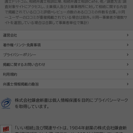
護士ドットコム、相続弁護士相談広場、相続弁護士相談Cafe、他／調査方法：調
査対象サイトにアクセスし、士業個人及び士業事務所に対して相続に関する内容
で掲載されている口コミ評価=レビュー点数のある口コミの件数を合算。※同
一ユーザーの口コミが重複掲載されている場合は除外。※同一事業者が複数サ
イトを運営している場合は合算して事業者単位で集計）
運営会社
著作権・リンク・免責事項
プライバシーポリシー
掲載に関するお問い合わせ
利用規約
弁護士情報掲載の趣旨
株式会社鎌倉新書は個人情報保護を目的にプライバシーマーク
を取得しています。
「いい相続」及び関連サイトは、1984年創業の株式会社鎌倉新