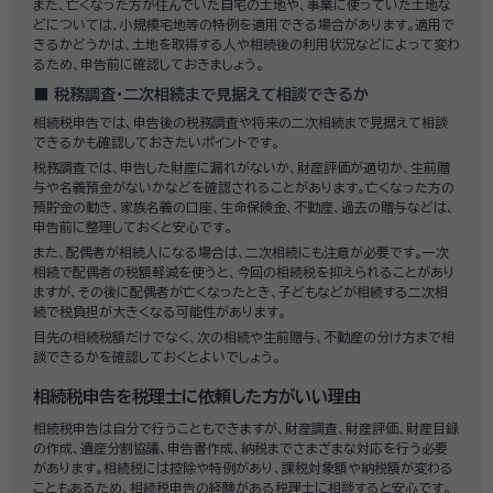
また、亡くなった方が住んでいた自宅の土地や、事業に使っていた土地な
どについては、小規模宅地等の特例を適用できる場合があります。適用で
きるかどうかは、土地を取得する人や相続後の利用状況などによって変わ
るため、申告前に確認しておきましょう。
税務調査・二次相続まで見据えて相談できるか
相続税申告では、申告後の税務調査や将来の二次相続まで見据えて相談
できるかも確認しておきたいポイントです。
税務調査では、申告した財産に漏れがないか、財産評価が適切か、生前贈
与や名義預金がないかなどを確認されることがあります。亡くなった方の
預貯金の動き、家族名義の口座、生命保険金、不動産、過去の贈与などは、
申告前に整理しておくと安心です。
また、配偶者が相続人になる場合は、二次相続にも注意が必要です。一次
相続で配偶者の税額軽減を使うと、今回の相続税を抑えられることがあり
ますが、その後に配偶者が亡くなったとき、子どもなどが相続する二次相
続で税負担が大きくなる可能性があります。
目先の相続税額だけでなく、次の相続や生前贈与、不動産の分け方まで相
談できるかを確認しておくとよいでしょう。
相続税申告を税理士に依頼した方がいい理由
相続税申告は自分で行うこともできますが、財産調査、財産評価、財産目録
の作成、遺産分割協議、申告書作成、納税までさまざまな対応を行う必要
があります。相続税には控除や特例があり、課税対象額や納税額が変わる
こともあるため、相続税申告の経験がある税理士に相談すると安心です。