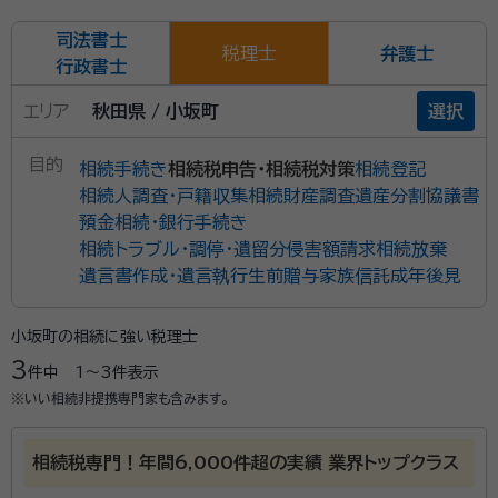
司法書士
税理士
弁護士
行政書士
エリア
秋田県 / 小坂町
選択
目的
相続手続き
相続税申告・相続税対策
相続登記
相続人調査・戸籍収集
相続財産調査
遺産分割協議書
預金相続・銀行手続き
相続トラブル・調停・遺留分侵害額請求
相続放棄
遺言書作成・遺言執行
生前贈与
家族信託
成年後見
小坂町の相続に強い税理士
3
件中
1〜3
件表示
※いい相続非提携専門家も含みます。
相続税専門！年間6,000件超の実績 業界トップクラス