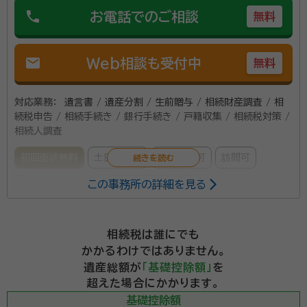
phone
お電話でのご相談
無料
mail
Web相談も受付中
無料
対応業務：
遺言書 / 遺産分割 / 生前贈与 / 相続財産調査 / 相
続税申告 / 相続手続き / 銀行手続き / 戸籍収集 / 相続税対策 /
相続人調査
初回面談無料
土日相談可
電話相談可
訪問可
この事務所の詳細を見る
事務所面談可
オンライン面談可
女性スタッフ対応可
所属する専門家：
相続税は誰にでも
浜田 勇毅（はまだ ゆうき）
税理士（代表）・行政書士
かかるわけではありません。
経歴：
平成 元年 秋田県秋田市に生まれる 令和 元年 税理士 登録
遺産総額が
「基礎控除額」
を
（登録番号 第141597号） 令和 2年 行政書士 登録（登録番号 第
超えた場合にかかります。
20031816号） 令和 2年 相続税専門の税理士事務所「はまだ税理士
事務所」開業 令和 4年 相続税専門の税理士事務所「そうぞく税理士法
基礎控除額
鷹島 悟（たかしま さとる）
税理士（代表）