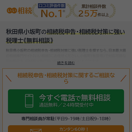
口コミ評価件数
累計相談件数
No.1
25万
件以上
秋田県小坂町
相続税申告・相続税対策
強
の
に
い
税理士
《無料相談》
秋田県小坂町の相続税申告・相続税対策に強い税理士を探すなら、日本最大級
の相続専門サイト【いい相続】にお任せください。
小坂町(秋田県)で対応可能な
相続税申告・相続税対策に強い税理士をお探しいただけます。
続きを読む
相続税申告・相続税対策に関するご相談な
ら
今すぐ電話
無料相談
で
通話無料／24時間受付中
専門相談員が常駐
（平日9-19時/土日祝9-18時）
カンタン60秒！