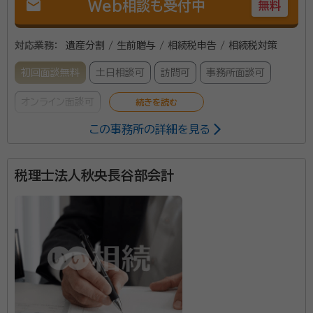
mail
Web相談も受付中
無料
対応業務：
遺産分割 / 生前贈与 / 相続税申告 / 相続税対策
初回面談無料
土日相談可
訪問可
事務所面談可
オンライン面談可
この事務所の詳細を見る
辻・本郷 税理士法人は、全国主要都市に事務所を構える
税理士事務所です。2025年度の相続税申告の実績は
税理士法人秋央長谷部会計
6,072件。2013年から累計で26,000件以上の相続
税申告をお手伝いしています。 初めての相続で不安を
感じている方でも安心して相談できるよう、親身なサポ
ートを心がけ、一人ひとり適切なサービスを提供するた
めに、小さなお悩みやご事情まできめ細かく配慮してい
ます。