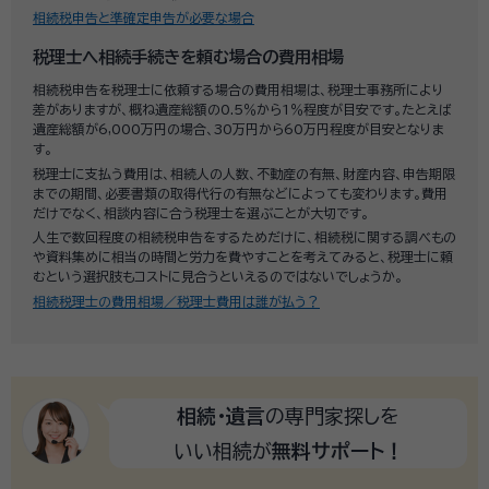
相続税申告と準確定申告が必要な場合
税理士へ相続手続きを頼む場合の費用相場
相続税申告を税理士に依頼する場合の費用相場は、税理士事務所により
差がありますが、概ね遺産総額の0.5％から1％程度が目安です。たとえば
遺産総額が6,000万円の場合、30万円から60万円程度が目安となりま
す。
税理士に支払う費用は、相続人の人数、不動産の有無、財産内容、申告期限
までの期間、必要書類の取得代行の有無などによっても変わります。費用
だけでなく、相談内容に合う税理士を選ぶことが大切です。
人生で数回程度の相続税申告をするためだけに、相続税に関する調べもの
や資料集めに相当の時間と労力を費やすことを考えてみると、税理士に頼
むという選択肢もコストに見合うといえるのではないでしょうか。
相続税理士の費用相場／税理士費用は誰が払う？
相続・遺言
の専門家探しを
いい相続が
無料サポート！