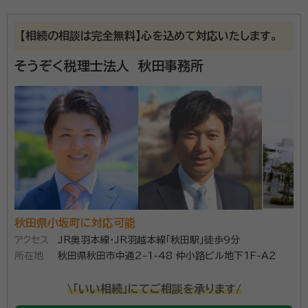
資格等：
税理士
【相続の相談は完全無料】心を込めて対応いたします。
所属団体：
秋田県税理士会
そうぞく税理士法人 秋田事務所
秋田県小坂町に対応可能
アクセス
JR奥羽本線・JR羽越本線「秋田駅」徒歩9分
所在地
秋田県秋田市中通2-1-48 仲小路ビル地下1F-A2
\「いい相続」にてご相談を承ります/