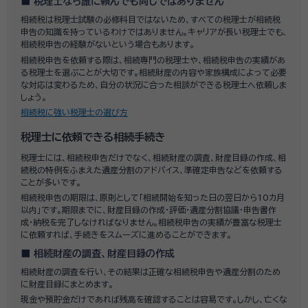
税理士なら誰に頼んでも同じではありません
相続税は税理士試験の必修科目ではないため、すべての税理士が相続税
申告の知識を持っているわけではありません。キャリアが長い税理士でも、
相続税申告の経験がないという場合もあります。
相続税申告を依頼する際は、相続専門の税理士や、相続税申告の実績があ
る税理士を選ぶことが大切です。相続財産の内容や家族構成によって必要
な対応は変わるため、自分の状況に合った相談ができる税理士へ依頼しま
しょう。
相続税に強い税理士の選び方
税理士に依頼できる相続手続き
税理士には、相続税申告だけでなく、相続財産の調査、財産目録の作成、相
続税の特例をふまえた遺産分割のアドバイス、準確定申告などを依頼する
ことが多いです。
相続税申告の期限は、原則として「相続開始を知った日の翌日から10カ月
以内」です。期限までに、財産目録の作成・評価・遺産分割協議・申告書作
成・納税を完了しなければなりません。相続税申告の実績が豊富な税理士
に依頼すれば、手続きをスムーズに進めることができます。
相続財産の調査、財産目録の作成
相続財産の調査を行い、その結果は正確な相続税申告や遺産分割のため
に財産目録にまとめます。
現金や預貯金だけであれば残高を確認することは容易です。しかし、亡くな