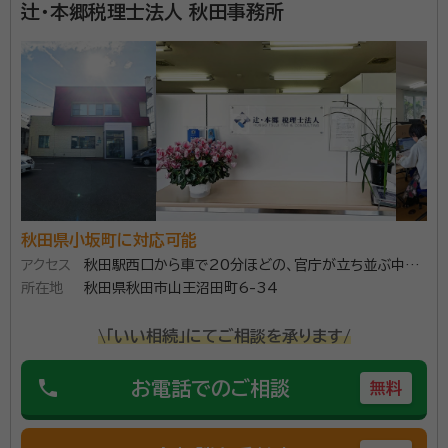
辻・本郷税理士法人 秋田事務所
秋田県小坂町に対応可能
アクセス
秋田駅西口から車で20分ほどの、官庁が立ち並ぶ中心
所在地
部の山王地区にあります。
秋田県秋田市山王沼田町6-34
\「いい相続」にてご相談を承ります/
phone
お電話でのご相談
無料