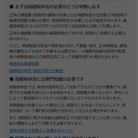
まずは相続税申告が必要かどうか判断します
正味の遺産額（相続税の課税の対象となる相続財産の合計額）が相続税の
基礎控除額を超える場合、相続税申告が必要になる可能性があります。基
礎控除額は「3,000万円＋600万円×法定相続人の数」で計算します。
正味の遺産額が相続税の基礎控除内であれば、税理士に依頼する必要は
ありません。
ただし、相続財産は現金や預貯金のほか、不動産、株式、生命保険金、債務、
葬式費用などを含めて判断する必要があり、小規模宅地等の特例や配偶
者の税額軽減などの適用可否によって税額が変わる場合もあります。
相続税の基礎知識
相続税の申告・納税手続き全解説
相続税申告には専門知識が必要です
相続税申告では、特例や控除を正しく活用できるかどうかが重要です。適
用できる制度を知らないまま申告すると、納税額が高くなったり、申告ミス
によって罰金等のペナルティの対象となったりするおそれがあります。
税務調査の対象となった場合には、税理士に立ち会ってもらうことで、申
告内容について専門的な説明や対応をしてもらえる場合があります。
また、相続税に関する制度は税制改正で内容が変わることも多いため、最
新の情報をふまえて判断する必要があります。
相続手続きを税理士に依頼するメリット