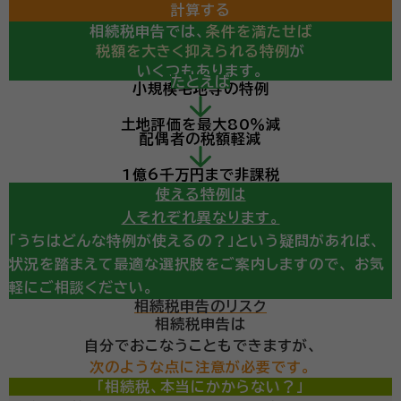
計算する
相続税申告では、
条件を満たせば
税額を大きく抑えられる特例
が
いくつもあります。
たとえば
小規模宅地等の特例
計算の結果、
土地評価を最大80％減
相続税の申告が必要になりそう・・・
配偶者の税額軽減
という診断が出ても、
ここからが重要です。
1億6千万円まで非課税
使える特例は
人それぞれ異なります。
「うちはどんな特例が使えるの？」という疑問があれば、
状況を踏まえて最適な選択肢をご案内しますので、
お気
軽にご相談ください。
相続税申告のリスク
相続税申告は
自分でおこなうこともできますが、
次のような点に注意が必要です。
「相続税、本当にかからない？」