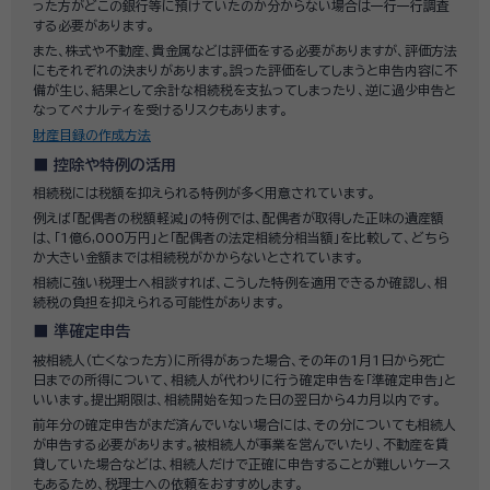
った方がどこの銀行等に預けていたのか分からない場合は一行一行調査
する必要があります。
また、株式や不動産、貴金属などは評価をする必要がありますが、評価方法
にもそれぞれの決まりがあります。誤った評価をしてしまうと申告内容に不
備が生じ、結果として余計な相続税を支払ってしまったり、逆に過少申告と
なってペナルティを受けるリスクもあります。
財産目録の作成方法
控除や特例の活用
相続税には税額を抑えられる特例が多く用意されています。
例えば「配偶者の税額軽減」の特例では、配偶者が取得した正味の遺産額
は、「1億6,000万円」と「配偶者の法定相続分相当額」を比較して、どちら
か大きい金額までは相続税がかからないとされています。
相続に強い税理士へ相談すれば、こうした特例を適用できるか確認し、相
続税の負担を抑えられる可能性があります。
準確定申告
被相続人（亡くなった方）に所得があった場合、その年の1月1日から死亡
日までの所得について、相続人が代わりに行う確定申告を「準確定申告」と
いいます。提出期限は、相続開始を知った日の翌日から4カ月以内です。
前年分の確定申告がまだ済んでいない場合には、その分についても相続人
が申告する必要があります。被相続人が事業を営んでいたり、不動産を賃
貸していた場合などは、相続人だけで正確に申告することが難しいケース
もあるため、税理士への依頼をおすすめします。