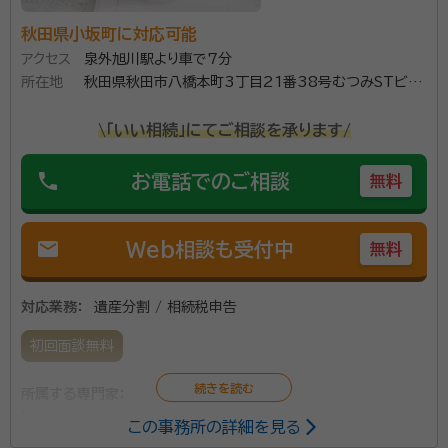
秋田県小坂町に対応可能
アクセス
泉外旭川駅より車で7分
所在地
秋田県秋田市八橋本町3丁目21番38号むつみSTビル
2階
\「いい相続」にてご相談を承ります/
phone
お電話でのご相談
無料
mail
Web相談も受付中
無料
対応業務：
遺産分割 / 相続税申告
初回面談無料
所属する専門家：
この事務所の詳細を見る
長谷部弘輝（はせべこうき）
税理士