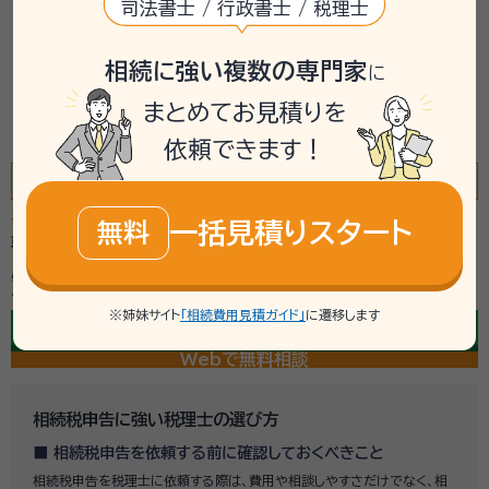
司法書士 / 行政書士 / 税理士
法人税務に
会社設立に
強い税理士
強い税理士
相続税申告に
相続に強い複数の専門家
に
強い税理士
相続税の特例や控除に詳しく、
まとめてお見積りを
豊富な経験と実績を持つ税理士に
依頼できます！
ご依頼ください
相続税申告に強い税理士探しを
「いい相続」が無料サポート！
土日祝
も対応
一括見積りスタート
無料
専門相談員への
相談無料
必ずもらえる
2つの特典
チェックリスト
手続きガイド
※姉妹サイト
「相続費用見積ガイド」
に遷移します
今すぐ電話で無料相談
通話無料／24時間受付中
専門相談員が常駐
（平日9-19時/土日祝9-18時）
Webで無料相談
相続税申告に強い税理士の選び方
相続税申告を依頼する前に確認しておくべきこと
相続税申告を税理士に依頼する際は、費用や相談しやすさだけでなく、相