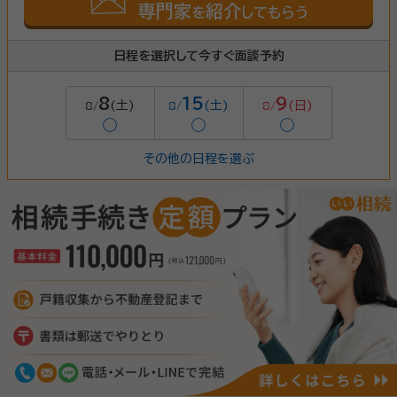
専門家
紹介
を
してもらう
日程を選択して今すぐ面談予約
8
15
9
(土)
(土)
(日)
8/
8/
8/
◯
◯
◯
その他の日程を選ぶ