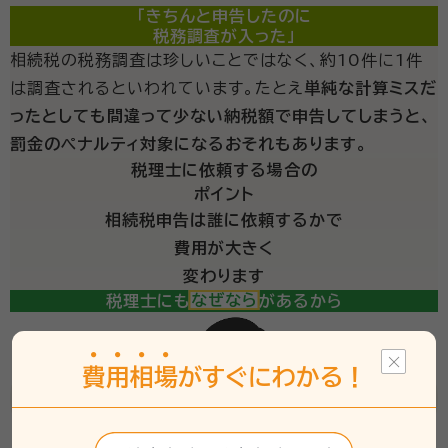
「きちんと申告したのに
税務調査が入った」
相続税の税務調査は珍しいことではなく、約10件に1件
は調査されるといわれています。たとえ
単純な計算ミスだ
ったとしても間違って少ない納税額で申告してしまうと、
罰金のペナルティ対象になるおそれもあります。
税理士に依頼する場合の
ポイント
相続税申告は誰に依頼するかで
費用が大きく
変わります
税理士にも得意分野があるから
費
用
相
場
がすぐにわかる！