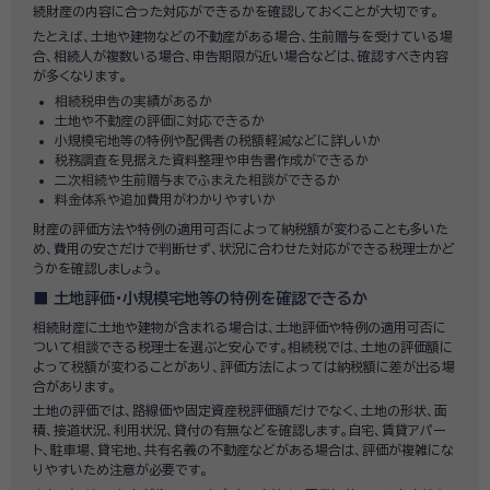
続財産の内容に合った対応ができるかを確認しておくことが大切です。
たとえば、土地や建物などの不動産がある場合、生前贈与を受けている場
合、相続人が複数いる場合、申告期限が近い場合などは、確認すべき内容
が多くなります。
相続税申告の実績があるか
土地や不動産の評価に対応できるか
小規模宅地等の特例や配偶者の税額軽減などに詳しいか
税務調査を見据えた資料整理や申告書作成ができるか
二次相続や生前贈与までふまえた相談ができるか
料金体系や追加費用がわかりやすいか
財産の評価方法や特例の適用可否によって納税額が変わることも多いた
め、費用の安さだけで判断せず、状況に合わせた対応ができる税理士かど
うかを確認しましょう。
土地評価・小規模宅地等の特例を確認できるか
相続財産に土地や建物が含まれる場合は、土地評価や特例の適用可否に
ついて相談できる税理士を選ぶと安心です。相続税では、土地の評価額に
よって税額が変わることがあり、評価方法によっては納税額に差が出る場
合があります。
土地の評価では、路線価や固定資産税評価額だけでなく、土地の形状、面
積、接道状況、利用状況、貸付の有無などを確認します。自宅、賃貸アパー
ト、駐車場、貸宅地、共有名義の不動産などがある場合は、評価が複雑にな
りやすいため注意が必要です。