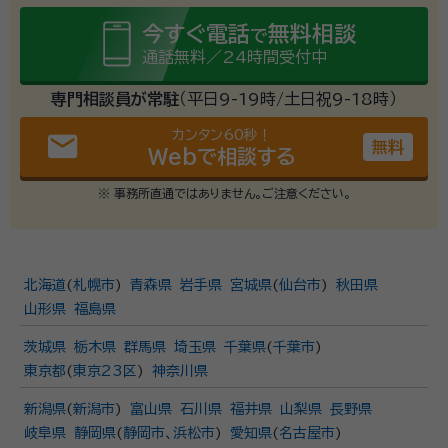
今すぐ電話
無料相談
で
通話無料／24時間受付中
専門相談員が常駐
（平日9-19時/土日祝9-18時）
カンタン60秒！
email
無料
Webで相談する
※ 事務所直通ではありません。ご注意ください。
北海道
(
札幌市
)
青森県
岩手県
宮城県
(
仙台市
)
秋田県
山形県
福島県
茨城県
栃木県
群馬県
埼玉県
千葉県
(
千葉市
)
東京都
(
東京23区
)
神奈川県
新潟県
(
新潟市
)
富山県
石川県
福井県
山梨県
長野県
岐阜県
静岡県
(
静岡市
、
浜松市
)
愛知県
(
名古屋市
)