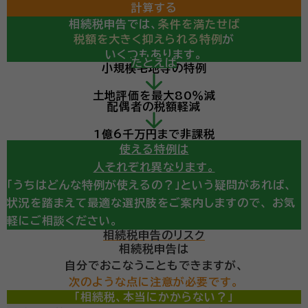
計算する
相続税申告では、
条件を満たせば
税額を大きく抑えられる特例
が
いくつもあります。
たとえば
小規模宅地等の特例
計算の結果、
土地評価を最大80％減
相続税の申告が必要になりそう・・・
配偶者の税額軽減
という診断が出ても、
ここからが重要です。
1億6千万円まで非課税
使える特例は
人それぞれ異なります。
「うちはどんな特例が使えるの？」という疑問があれば、
状況を踏まえて最適な選択肢をご案内しますので、
お気
軽にご相談ください。
相続税申告のリスク
相続税申告は
自分でおこなうこともできますが、
次のような点に注意が必要です。
「相続税、本当にかからない？」