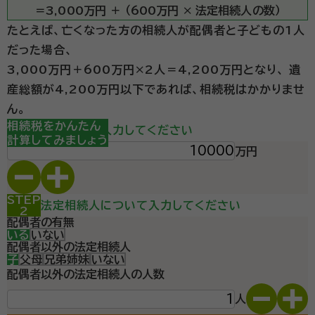
人」代表就任
＝3,000万円 ＋ （600万円 × 法定相続人の数）
経歴：
昭和62年 秋田県由利本荘市に生まれる 令和 元年 税理士 登
録（登録番号 第141205号） 令和 4年 相続税専門の税理士事務所「そ
たとえば、亡くなった方の相続人が配偶者と子どもの1人
うぞく税理士法人」代表就任
だった場合、
【相続税専門の税理士事務所 そうぞく税理士法人】は、
3,000万円＋600万円×2人＝4,200万円となり、
遺
相続に関する業務のみに専念している専門事務所です。
産総額が4,200万円以下であれば、相続税はかかりませ
相続相談は完全無料の事業理念のもと、相続業務のみ
ん。
にこだわり続けているため、相続税申告業務の品質の高
STEP
相続税をかんたん
遺産総額を入力してください
1
計算してみましょう
さには自信があります。相続が発生すると"何から手を
万円
資格等：
行政書士, 税理士
つけていいかわからない"状況かと思います。お一人で
所属団体：
東北税理士会
悩まず、まずは気軽にご連絡ください。 〈そうぞく税理
士法人の特徴〉 ▼相続業務のみに専念 そうぞく税理士
STEP
法定相続人について入力してください
2
法人は、相続に関する業務のみに専念している専門事務
配偶者の有無
いる
いない
所です。代表税理士は、現在まで100件以上の相続案件
配偶者以外の法定相続人
をサポートした実績があります。令和4年にはダイヤモン
子
父母
兄弟姉妹
いない
ド社出版の「相続&事業承継で頼りになるプロフェッショ
配偶者以外の法定相続人の人数
ナル セレクト100」に選出され、週刊ダイヤモンド誌にて
人
も東北を代表する相続専門家として紹介されました。