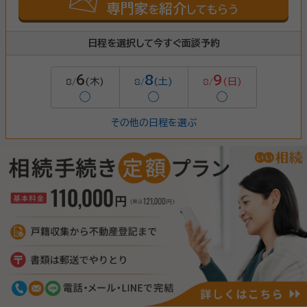
専門家
紹介
を
してもらう
日程を選択して今すぐ面談予約
6
8
9
(木)
(土)
(日)
8/
8/
8/
◯
◯
◯
その他の日程を選ぶ