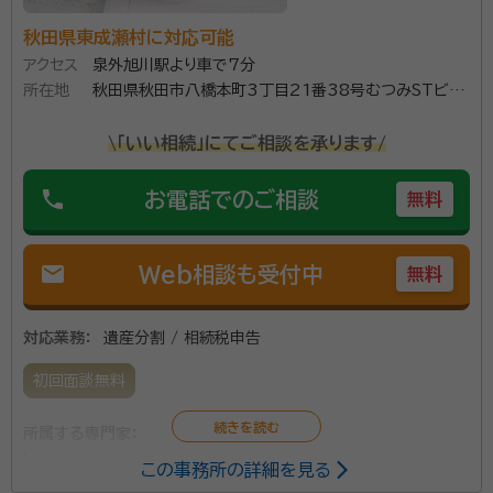
秋田県東成瀬村に対応可能
アクセス
泉外旭川駅より車で7分
所在地
秋田県秋田市八橋本町3丁目21番38号むつみSTビル
2階
\「いい相続」にてご相談を承ります/
phone
お電話でのご相談
無料
mail
Web相談も受付中
無料
対応業務：
遺産分割 / 相続税申告
初回面談無料
所属する専門家：
この事務所の詳細を見る
長谷部弘輝（はせべこうき）
税理士