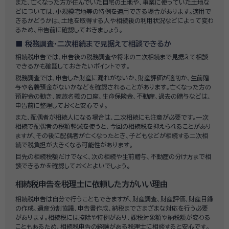
また、亡くなった方が住んでいた自宅の土地や、事業に使っていた土地な
どについては、小規模宅地等の特例を適用できる場合があります。適用で
きるかどうかは、土地を取得する人や相続後の利用状況などによって変わ
るため、申告前に確認しておきましょう。
税務調査・二次相続まで見据えて相談できるか
相続税申告では、申告後の税務調査や将来の二次相続まで見据えて相談
できるかも確認しておきたいポイントです。
税務調査では、申告した財産に漏れがないか、財産評価が適切か、生前贈
与や名義預金がないかなどを確認されることがあります。亡くなった方の
預貯金の動き、家族名義の口座、生命保険金、不動産、過去の贈与などは、
申告前に整理しておくと安心です。
また、配偶者が相続人になる場合は、二次相続にも注意が必要です。一次
相続で配偶者の税額軽減を使うと、今回の相続税を抑えられることがあり
ますが、その後に配偶者が亡くなったとき、子どもなどが相続する二次相
続で税負担が大きくなる可能性があります。
目先の相続税額だけでなく、次の相続や生前贈与、不動産の分け方まで相
談できるかを確認しておくとよいでしょう。
相続税申告を税理士に依頼した方がいい理由
相続税申告は自分で行うこともできますが、財産調査、財産評価、財産目録
の作成、遺産分割協議、申告書作成、納税までさまざまな対応を行う必要
があります。相続税には控除や特例があり、課税対象額や納税額が変わる
こともあるため、相続税申告の経験がある税理士に相談すると安心です。