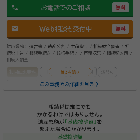
phone
お電話でのご相談
無料
mail
Web相談も受付中
無料
対応業務：
遺言書 / 遺産分割 / 生前贈与 / 相続財産調査 / 相
続税申告 / 相続手続き / 銀行手続き / 戸籍収集 / 相続税対策 /
相続人調査
初回面談無料
土日相談可
電話相談可
訪問可
この事務所の詳細を見る
事務所面談可
オンライン面談可
女性スタッフ対応可
所属する専門家：
相続税は誰にでも
浜田 勇毅（はまだ ゆうき）
税理士（代表）・行政書士
かかるわけではありません。
経歴：
平成 元年 秋田県秋田市に生まれる 令和 元年 税理士 登録
遺産総額が
「基礎控除額」
を
（登録番号 第141597号） 令和 2年 行政書士 登録（登録番号 第
超えた場合にかかります。
20031816号） 令和 2年 相続税専門の税理士事務所「はまだ税理士
事務所」開業 令和 4年 相続税専門の税理士事務所「そうぞく税理士法
基礎控除額
鷹島 悟（たかしま さとる）
税理士（代表）