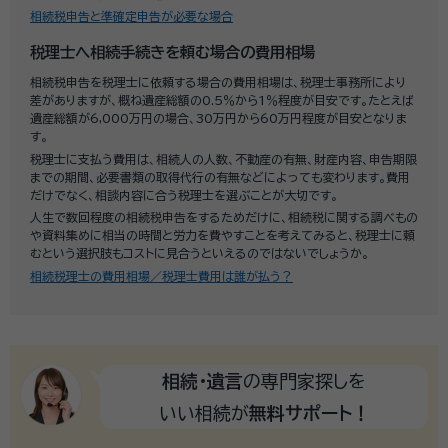
相続税申告と準確定申告が必要な場合
税理士へ相続手続きを頼む場合の費用相場
相続税申告を税理士に依頼する場合の費用相場は、税理士事務所により
差がありますが、概ね遺産総額の0.5％から1％程度が目安です。たとえば
遺産総額が6,000万円の場合、30万円から60万円程度が目安となりま
す。
税理士に支払う費用は、相続人の人数、不動産の有無、財産内容、申告期限
までの期間、必要書類の取得代行の有無などによっても変わります。費用
だけでなく、相談内容に合う税理士を選ぶことが大切です。
人生で数回程度の相続税申告をするためだけに、相続税に関する調べもの
や資料集めに相当の時間と労力を費やすことを考えてみると、税理士に頼
むという選択肢もコストに見合うといえるのではないでしょうか。
相続税理士の費用相場／税理士費用は誰が払う？
相続・遺言
の専門家探しを
いい相続が
無料サポート！