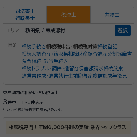
司法書士
税理士
弁護士
行政書士
エリア
秋田県 / 東成瀬村
選択
目的
相続手続き
相続税申告・相続税対策
相続登記
相続人調査・戸籍収集
相続財産調査
遺産分割協議書
預金相続・銀行手続き
相続トラブル・調停・遺留分侵害額請求
相続放棄
遺言書作成・遺言執行
生前贈与
家族信託
成年後見
東成瀬村の相続に強い税理士
3
件中
1〜3
件表示
※いい相続非提携専門家も含みます。
相続税専門！年間6,000件超の実績 業界トップクラス