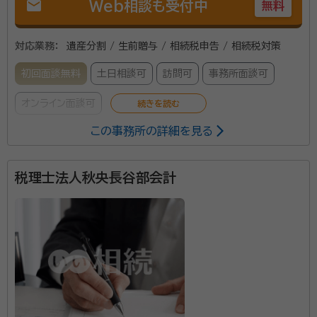
mail
Web相談も受付中
無料
対応業務：
遺産分割 / 生前贈与 / 相続税申告 / 相続税対策
初回面談無料
土日相談可
訪問可
事務所面談可
オンライン面談可
この事務所の詳細を見る
辻・本郷 税理士法人は、全国主要都市に事務所を構える
税理士事務所です。2025年度の相続税申告の実績は
税理士法人秋央長谷部会計
6,072件。2013年から累計で26,000件以上の相続
税申告をお手伝いしています。 初めての相続で不安を
感じている方でも安心して相談できるよう、親身なサポ
ートを心がけ、一人ひとり適切なサービスを提供するた
めに、小さなお悩みやご事情まできめ細かく配慮してい
ます。