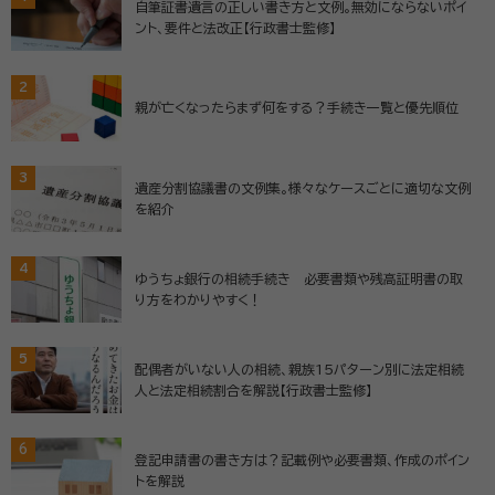
自筆証書遺言の正しい書き方と文例。無効にならないポイ
ント、要件と法改正【行政書士監修】
2
親が亡くなったらまず何をする？手続き一覧と優先順位
3
遺産分割協議書の文例集。様々なケースごとに適切な文例
を紹介
4
ゆうちょ銀行の相続手続き 必要書類や残高証明書の取
り方をわかりやすく！
5
配偶者がいない人の相続、親族15パターン別に法定相続
人と法定相続割合を解説【行政書士監修】
6
登記申請書の書き方は？記載例や必要書類、作成のポイン
トを解説