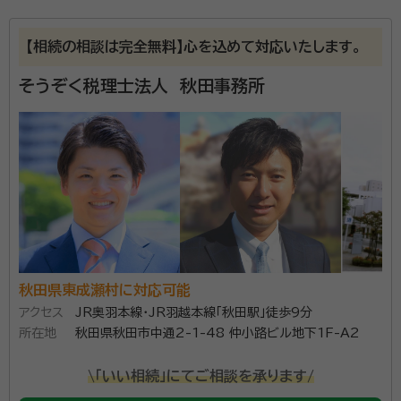
資格等：
税理士
【相続の相談は完全無料】心を込めて対応いたします。
所属団体：
秋田県税理士会
そうぞく税理士法人 秋田事務所
秋田県東成瀬村に対応可能
アクセス
JR奥羽本線・JR羽越本線「秋田駅」徒歩9分
所在地
秋田県秋田市中通2-1-48 仲小路ビル地下1F-A2
\「いい相続」にてご相談を承ります/