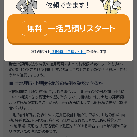
続財産の内容に合った対応ができるかを確認しておくことが大切です。
依頼できます！
たとえば、土地や建物などの不動産がある場合、生前贈与を受けている場
合、相続人が複数いる場合、申告期限が近い場合などは、確認すべき内容
が多くなります。
一括見積りスタート
無料
相続税申告の実績があるか
土地や不動産の評価に対応できるか
小規模宅地等の特例や配偶者の税額軽減などに詳しいか
税務調査を見据えた資料整理や申告書作成ができるか
二次相続や生前贈与までふまえた相談ができるか
※姉妹サイト
「相続費用見積ガイド」
に遷移します
料金体系や追加費用がわかりやすいか
財産の評価方法や特例の適用可否によって納税額が変わることも多いた
め、費用の安さだけで判断せず、状況に合わせた対応ができる税理士かど
うかを確認しましょう。
土地評価・小規模宅地等の特例を確認できるか
相続財産に土地や建物が含まれる場合は、土地評価や特例の適用可否に
ついて相談できる税理士を選ぶと安心です。相続税では、土地の評価額に
よって税額が変わることがあり、評価方法によっては納税額に差が出る場
合があります。
土地の評価では、路線価や固定資産税評価額だけでなく、土地の形状、面
積、接道状況、利用状況、貸付の有無などを確認します。自宅、賃貸アパー
ト、駐車場、貸宅地、共有名義の不動産などがある場合は、評価が複雑にな
りやすいため注意が必要です。