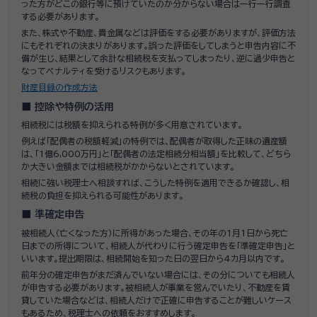
った方がどこの銀行等に預けていたのか分からない場合は一行一行調査
する必要があります。
また、株式や不動産、貴金属などは評価をする必要がありますが、評価方法
にもそれぞれの決まりがあります。誤った評価をしてしまうと申告内容に不
備が生じ、結果として余計な相続税を支払ってしまったり、逆に過少申告と
なってペナルティを受けるリスクもあります。
財産目録の作成方法
控除や特例の活用
相続税には税額を抑えられる特例が多く用意されています。
例えば「配偶者の税額軽減」の特例では、配偶者が取得した正味の遺産額
は、「1億6,000万円」と「配偶者の法定相続分相当額」を比較して、どちら
か大きい金額までは相続税がかからないとされています。
相続に強い税理士へ相談すれば、こうした特例を適用できるか確認し、相
続税の負担を抑えられる可能性があります。
準確定申告
被相続人（亡くなった方）に所得があった場合、その年の1月1日から死亡
日までの所得について、相続人が代わりに行う確定申告を「準確定申告」と
いいます。提出期限は、相続開始を知った日の翌日から4カ月以内です。
前年分の確定申告がまだ済んでいない場合には、その分についても相続人
が申告する必要があります。被相続人が事業を営んでいたり、不動産を賃
貸していた場合などは、相続人だけで正確に申告することが難しいケース
もあるため、税理士への依頼をおすすめします。