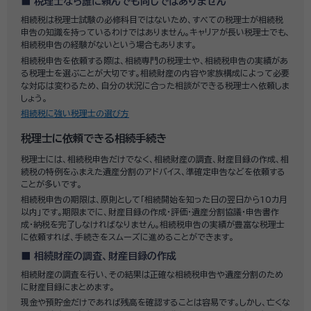
税理士なら誰に頼んでも同じではありません
相続税は税理士試験の必修科目ではないため、すべての税理士が相続税
申告の知識を持っているわけではありません。キャリアが長い税理士でも、
相続税申告の経験がないという場合もあります。
相続税申告を依頼する際は、相続専門の税理士や、相続税申告の実績があ
る税理士を選ぶことが大切です。相続財産の内容や家族構成によって必要
な対応は変わるため、自分の状況に合った相談ができる税理士へ依頼しま
しょう。
相続税に強い税理士の選び方
税理士に依頼できる相続手続き
税理士には、相続税申告だけでなく、相続財産の調査、財産目録の作成、相
続税の特例をふまえた遺産分割のアドバイス、準確定申告などを依頼する
ことが多いです。
相続税申告の期限は、原則として「相続開始を知った日の翌日から10カ月
以内」です。期限までに、財産目録の作成・評価・遺産分割協議・申告書作
成・納税を完了しなければなりません。相続税申告の実績が豊富な税理士
に依頼すれば、手続きをスムーズに進めることができます。
相続財産の調査、財産目録の作成
相続財産の調査を行い、その結果は正確な相続税申告や遺産分割のため
に財産目録にまとめます。
現金や預貯金だけであれば残高を確認することは容易です。しかし、亡くな