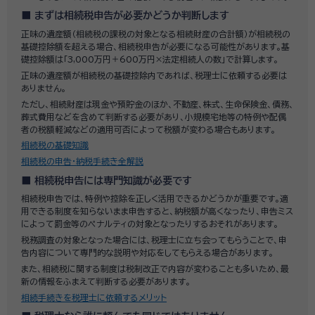
まずは相続税申告が必要かどうか判断します
正味の遺産額（相続税の課税の対象となる相続財産の合計額）が相続税の
基礎控除額を超える場合、相続税申告が必要になる可能性があります。基
礎控除額は「3,000万円＋600万円×法定相続人の数」で計算します。
正味の遺産額が相続税の基礎控除内であれば、税理士に依頼する必要は
ありません。
ただし、相続財産は現金や預貯金のほか、不動産、株式、生命保険金、債務、
葬式費用などを含めて判断する必要があり、小規模宅地等の特例や配偶
者の税額軽減などの適用可否によって税額が変わる場合もあります。
相続税の基礎知識
相続税の申告・納税手続き全解説
相続税申告には専門知識が必要です
相続税申告では、特例や控除を正しく活用できるかどうかが重要です。適
用できる制度を知らないまま申告すると、納税額が高くなったり、申告ミス
によって罰金等のペナルティの対象となったりするおそれがあります。
税務調査の対象となった場合には、税理士に立ち会ってもらうことで、申
告内容について専門的な説明や対応をしてもらえる場合があります。
また、相続税に関する制度は税制改正で内容が変わることも多いため、最
新の情報をふまえて判断する必要があります。
相続手続きを税理士に依頼するメリット