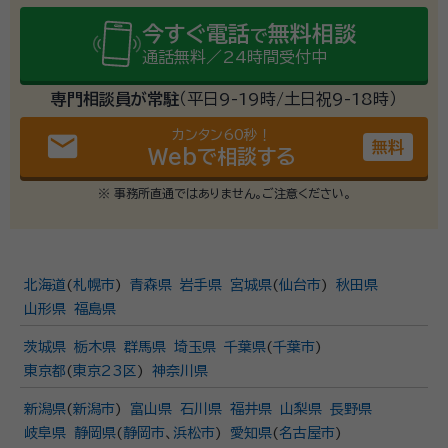
今すぐ電話
無料相談
で
通話無料／24時間受付中
専門相談員が常駐
（平日9-19時/土日祝9-18時）
カンタン60秒！
email
無料
Webで相談する
※ 事務所直通ではありません。ご注意ください。
北海道
(
札幌市
)
青森県
岩手県
宮城県
(
仙台市
)
秋田県
山形県
福島県
茨城県
栃木県
群馬県
埼玉県
千葉県
(
千葉市
)
東京都
(
東京23区
)
神奈川県
新潟県
(
新潟市
)
富山県
石川県
福井県
山梨県
長野県
岐阜県
静岡県
(
静岡市
、
浜松市
)
愛知県
(
名古屋市
)