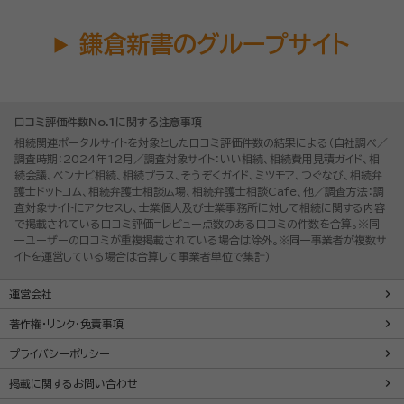
鎌倉新書のグループサイト
口コミ評価件数No.1に関する注意事項
相続関連ポータルサイトを対象とした口コミ評価件数の結果による（自社調べ／
調査時期：2024年12月／調査対象サイト：いい相続、相続費用見積ガイド、相
続会議、ベンナビ相続、相続プラス、そうぞくガイド、ミツモア、つぐなび、相続弁
護士ドットコム、相続弁護士相談広場、相続弁護士相談Cafe、他／調査方法：調
査対象サイトにアクセスし、士業個人及び士業事務所に対して相続に関する内容
で掲載されている口コミ評価=レビュー点数のある口コミの件数を合算。※同
一ユーザーの口コミが重複掲載されている場合は除外。※同一事業者が複数サ
イトを運営している場合は合算して事業者単位で集計）
運営会社
著作権・リンク・免責事項
プライバシーポリシー
掲載に関するお問い合わせ