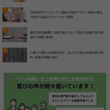
7
兄弟姉妹が亡くなったら遺産を相続できる？相続の順位
や割合を図表でわかりやすく解説
8
遺産分割協議書に金額は書かない？預金の記載方法を解
説【行政書士監修】
9
三菱UFJ銀行の相続手続き｜故人の口座の名義変更や解
約、残高証明書の発行