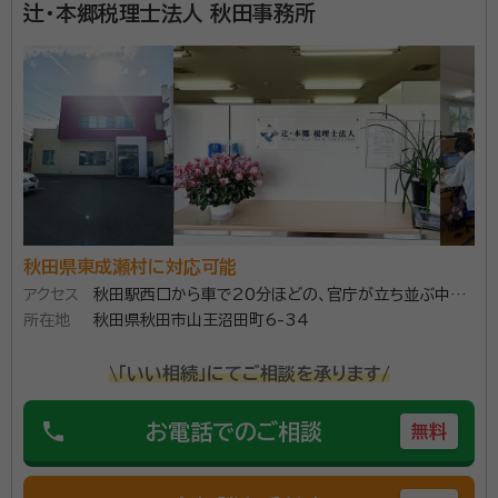
辻・本郷税理士法人 秋田事務所
秋田県東成瀬村に対応可能
アクセス
秋田駅西口から車で20分ほどの、官庁が立ち並ぶ中心
所在地
部の山王地区にあります。
秋田県秋田市山王沼田町6-34
\「いい相続」にてご相談を承ります/
phone
お電話でのご相談
無料