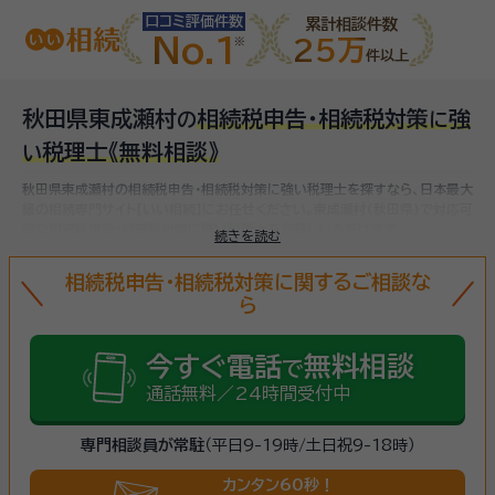
口コミ評価件数
累計相談件数
No.1
25万
件以上
秋田県東成瀬村
相続税申告・相続税対策
強
の
に
税理士
《無料相談》
い
秋田県東成瀬村の相続税申告・相続税対策に強い税理士を探すなら、日本最大
級の相続専門サイト【いい相続】にお任せください。
東成瀬村(秋田県)で対応可
能な相続税申告・相続税対策に強い税理士をお探しいただけます。
続きを読む
相続税申告・相続税対策に関するご相談な
ら
今すぐ電話
無料相談
で
通話無料／24時間受付中
専門相談員が常駐
（平日9-19時/土日祝9-18時）
カンタン60秒！