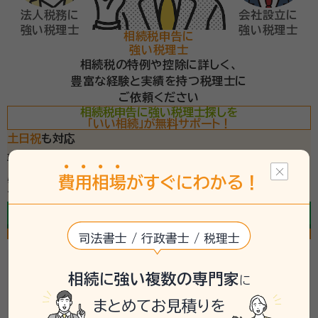
法人税務に
会社設立に
強い税理士
強い税理士
相続税申告に
強い税理士
相続税の特例や控除に詳しく、
豊富な経験と実績を持つ税理士に
ご依頼ください
相続税申告に強い税理士探しを
「いい相続」が無料サポート！
土日祝
も対応
専門相談員への
相談無料
必ずもらえる
2つの特典
費
用
相
場
がすぐにわかる！
チェックリスト
手続きガイド
今すぐ電話で無料相談
通話無料／24時間受付中
専門相談員が常駐
（平日9-19時/土日祝9-18時）
Webで無料相談
司法書士 / 行政書士 / 税理士
相続税申告に強い税理士の選び方
相続に強い複数の専門家
に
相続税申告を依頼する前に確認しておくべきこと
まとめてお見積りを
相続税申告を税理士に依頼する際は、費用や相談しやすさだけでなく、相