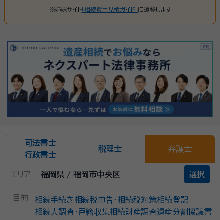
※姉妹サイト
「相続費用見積ガイド」
に遷移します
司法書士
税理士
弁護士
行政書士
エリア
福岡県 / 福岡市中央区
選択
目的
相続手続き
相続税申告・相続税対策
相続登記
相続人調査・戸籍収集
相続財産調査
遺産分割協議書