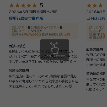
お悩みに寄り添い、その悩みを一緒に共有し、ご相談様と一緒に
star
star
star
star
star
star
star
star
st
5
ィカルハーブ&腸セラピー講師 労務管理士 グリーフカウンセリング養成
士とカウンセラーが一緒にご相談をお聞きいたします。 ■オン
よりよい解決方法を検討しております。 弁護士にご相談すること
講座修了 EAPコンサルタント ◆経歴 2013年9月 司法試験合格 2013
ライン面談にも対応 遠方の方や、現在外出が難しいといった方
は一生に一度あるかどうかです。せっかくご相談に来ていただ
2026年5月
/
福岡県福岡市
/
男性
2026年3月
年12月 最高裁判所司法修習生（67期） 2015年1月 福岡県弁護士会登
でもご相談いただけるよう、オンラインでの面談にも対応してお
いた以上は、今ある状況より少しでもよい状況になられるように
録、弁護士法人ALG＆Associates入所 2016年4月 香川県弁護士会
鈴川行政書士事務所
LIFE行政
ります。 ■地下鉄天神駅直結、駐車場もあり（コロナ禍でも安
資格等：
弁護士
登録、小早川法律事務所入所 2019年5月～2020年3月 矯正研修所高
ご相談者様をサポートできればと思っております。 一人で悩ま
松支所 非常勤講師 2020年3月 小早川法律事務所退所 2020年4月
心！） 地下鉄天神駅と直結。 西口改札を出てすぐ左へ。3番出
話しやすさ
5
説明の分かりやすさ
5
話しやすさ
ずに新たな一歩をわたしたちと一緒に踏み出すことで、明るい
所属団体：
福岡弁護士会
弁護士法人 山本・坪井綜合法律事務所設立
対応スピード
5
価格
5
対応スピー
口が当事務所が入所する福岡朝日会館です。 また、お車でお越
未来への後押しができることを、私たちは願っております。
依頼内容
相続手続き
依頼金額
約20万円
依頼内容
相
依頼金額
約
しの方も駐車場をご用意しています。
面談の感想
面談の感想
相続というものが分からず混乱していました
今回ご紹介頂
が、行うべき手続きや金額の内訳など丁寧に説
スクロールできます
務所での面接
明していただきました。そのため信頼できる方
い安心出来ま
だと感じました。
合を簡潔に教
契約後の感想
契約後の感想
みようと判断
私が遠方に住んでいるため、頻繁な面談が難し
主な内容の概
い事など考慮していただき効率良く手続きを進
取ってくれまし
める提案をしていただけました。またこの様な
く度にイライ
行政手続きを行う際の注意点などアドバイスも
て私が主にL
いただけました。
合を都度説明