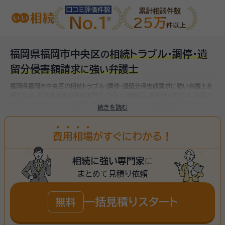
口コミ評価件数
累計相談件数
No.1
25万
件以上
福岡県福岡市中央区
相続トラブル・調停・遺
の
留分侵害額請求
強
弁護士
に
い
福岡県福岡市中央区の相続トラブル・調停・遺留分侵害額請求に強い弁護士を
探すなら、日本最大級の相続専門サイト【いい相続】にお任せください。
弁護士
法人プロテクトスタンス 福岡事務所、弁護士法人本江法律事務所、弁護士法人
続きを読む
山本・坪井綜合法律事務所 福岡オフィス、など
福岡市中央区(福岡県)で対応可
能な相続トラブル・調停・遺留分侵害額請求に強い弁護士をお探しいただけま
す。
費
用
相
場
がすぐにわかる！
相続に強い専門家
に
まとめて見積り依頼
一括見積りスタート
無料