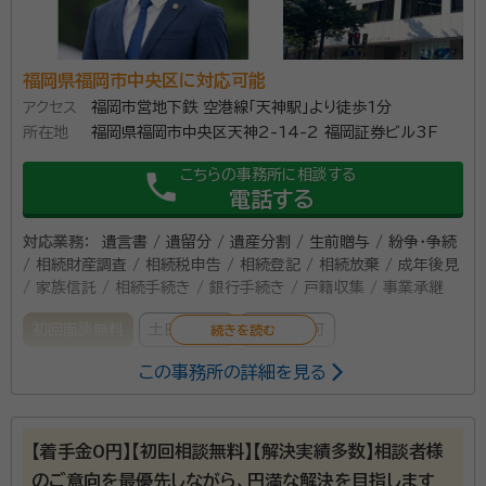
福岡県福岡市中央区に対応可能
アクセス
福岡市営地下鉄 空港線「天神駅」より徒歩1分
所在地
福岡県福岡市中央区天神2-14-2 福岡証券ビル3F
こちらの事務所に相談する
phone
電話する
対応業務：
遺言書 / 遺留分 / 遺産分割 / 生前贈与 / 紛争・争続
/ 相続財産調査 / 相続税申告 / 相続登記 / 相続放棄 / 成年後見
/ 家族信託 / 相続手続き / 銀行手続き / 戸籍収集 / 事業承継
初回面談無料
土日相談可
電話相談可
この事務所の詳細を見る
所属する専門家：
尾上 太一（おのえ たいち）
弁護士法人プロテクトスタンス福岡事務
所所長、弁護士
【着手金0円】【初回相談無料】【解決実績多数】相談者様
経歴：
京都大学法学部 卒業 京都大学法科大学院 修了 2013年 司法試
のご意向を最優先しながら、円満な解決を目指します