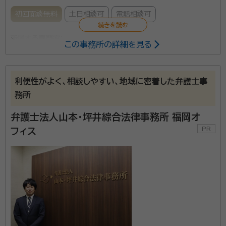
初回面談無料
土日相談可
電話相談可
所属する専門家：
この事務所の詳細を見る
本江 嘉将
弁護士
経歴：
1996年 私立久留米大学附設高等学校 卒業 2000年 慶應義塾
大学法学部政治学科 卒業 2006年 福岡県弁護士会登録(59期) 2010
利便性がよく、相談しやすい、地域に密着した弁護士事
年 九州北部税理士会に税理士登録 2010年 本江法律事務所開設2015
務所
年M&Aシニアエキスパート認定取得 2018年 メンタル心理カウンセラ
両角 駿
弁護士
ー・相続診断士等取得
経歴：
2009年 長野県飯田高等学校 卒 2013年 慶應義塾大学法学部
弁護士法人山本・坪井綜合法律事務所 福岡オ
政治学科 卒 2016年 名古屋大学法科大学院卒業 2021年 司法試験合
フィス
格 2022年 福岡県弁護士会 登録(74期)
各種相談（遺産分割、相続放棄、遺留分、遺言書作成）から相続税
の申告まで、すべて弊所にお任せください。 ・初回相談：無料 ・
土日・祝日対応可 ・遺産分割の着手金：0円※ ・駐車場完備 ・地
下鉄「天神駅」直結 ・他士業との連携あり ※また、当事務所では
本サイトよりお電話を頂きましたお客様に限り、相続や遺産分割
資格等：
弁護士、税理士
の着手金も原則無料とさせて頂いております（事案の内容により
ましては無料とならない場合もございますので、初回の無料相
所属団体：
福岡県弁護士会