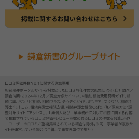
鎌倉新書のグループサイト
口コミ評価件数No.1に関する注意事項
相続関連ポータルサイトを対象とした口コミ評価件数の結果による（自社調べ／
調査時期：2024年12月／調査対象サイト：いい相続、相続費用見積ガイド、相
続会議、ベンナビ相続、相続プラス、そうぞくガイド、ミツモア、つぐなび、相続弁
護士ドットコム、相続弁護士相談広場、相続弁護士相談Cafe、他／調査方法：調
査対象サイトにアクセスし、士業個人及び士業事務所に対して相続に関する内容
で掲載されている口コミ評価=レビュー点数のある口コミの件数を合算。※同
一ユーザーの口コミが重複掲載されている場合は除外。※同一事業者が複数サ
イトを運営している場合は合算して事業者単位で集計）