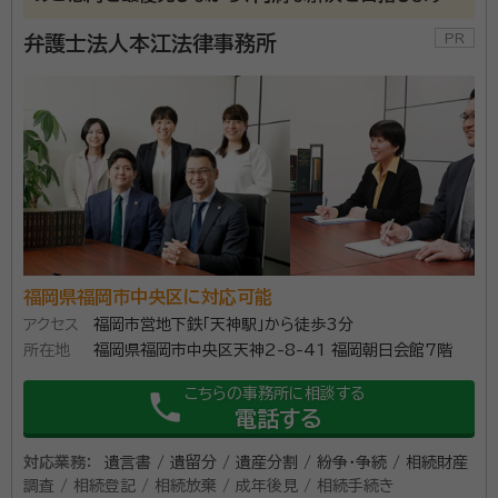
験予備試験 最終合格 2014年 最高裁判所司法研修所 入所（68期）
2015年 大手弁護士法人の福岡事務所 入所 2018年6月 現事務所 入
弁護士法人本江法律事務所
所（アソシエイト弁護士） 2019年10月 同 福岡事務所所長
相続や遺言に関する問題は家族や親族で話し合うため複雑にな
りがちです。 「遺産の分け方が決まらない」「遺言の内容に納得
できない」「どんな財産があるのかわからない」など、相続や遺言
に関するお悩みは、豊富な解決実績のある弁護士法人プロテクト
スタンスにぜひご相談ください。 グループ法人に所属する税理
資格等：
弁護士
士や司法書士などの他士業とも連携したワンストップでの対応
が可能です。
所属団体：
福岡県弁護士会
福岡県福岡市中央区に対応可能
アクセス
福岡市営地下鉄「天神駅」から徒歩3分
所在地
福岡県福岡市中央区天神2-8-41 福岡朝日会館7階
こちらの事務所に相談する
phone
電話する
対応業務：
遺言書 / 遺留分 / 遺産分割 / 紛争・争続 / 相続財産
調査 / 相続登記 / 相続放棄 / 成年後見 / 相続手続き