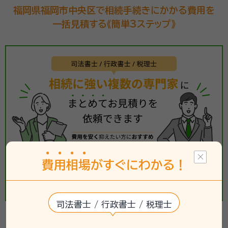
福岡県福岡市中央区で相続手続きにかかる費用を
一括見積する《簡単3ステップ》
費
用
相
場
がすぐにわかる！
司法書士 / 行政書士 / 税理士