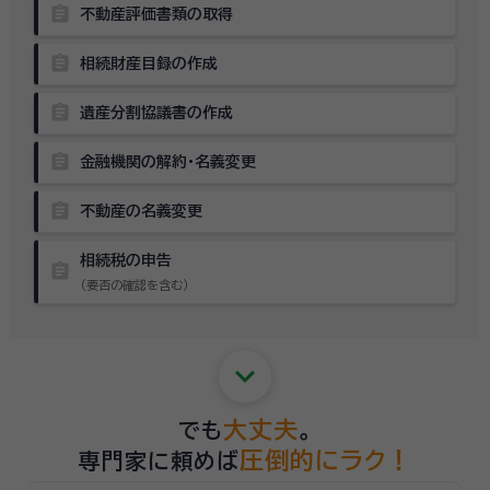
assignment
不動産評価書類の取得
assignment
相続財産目録の作成
assignment
遺産分割協議書の作成
assignment
金融機関の解約・名義変更
assignment
不動産の名義変更
相続税の申告
assignment
（要否の確認を含む）
keyboard_arrow_down
大丈夫
でも
。
圧倒的にラク！
専門家に頼めば