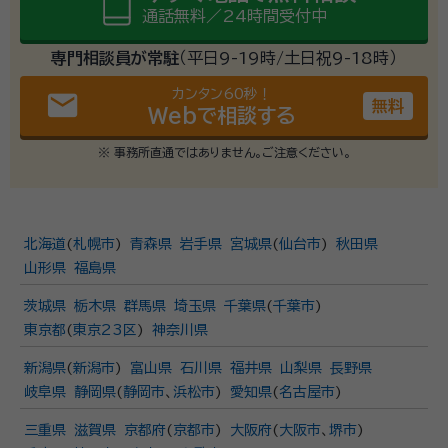
通話無料／24時間受付中
専門相談員が常駐
（平日9-19時/土日祝9-18時）
カンタン60秒！
email
無料
Webで相談する
※ 事務所直通ではありません。ご注意ください。
北海道
(
札幌市
)
青森県
岩手県
宮城県
(
仙台市
)
秋田県
山形県
福島県
茨城県
栃木県
群馬県
埼玉県
千葉県
(
千葉市
)
東京都
(
東京23区
)
神奈川県
新潟県
(
新潟市
)
富山県
石川県
福井県
山梨県
長野県
岐阜県
静岡県
(
静岡市
、
浜松市
)
愛知県
(
名古屋市
)
三重県
滋賀県
京都府
(
京都市
)
大阪府
(
大阪市
、
堺市
)