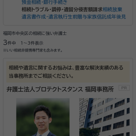
預金相続・銀行手続き
相続トラブル・調停・遺留分侵害額請求
相続放棄
遺言書作成・遺言執行
生前贈与
家族信託
成年後見
福岡市中央区の相続に強い弁護士
3
件中
1〜3
件表示
※いい相続非提携専門家も含みます。
相続や遺言に関するお悩みは、豊富な解決実績のある
当事務所までご相談ください。
弁護士法人プロテクトスタンス 福岡事務所