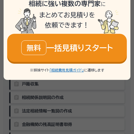
相続に強い複数の専門家
相続のお悩みは、
に
いい相続の提携専門家
にお任せください
まとめてお見積りを
大切な方を亡くしたばかりの中、やらなければならない
難しい手続
依頼できます！
き
がたくさんあるのは、
ご家族にとって
大きな負担
keyboard_arrow_down
一括見積りスタート
無料
相続に必要な手続きは
こんなにあります
※姉妹サイト
「相続費用見積ガイド」
に遷移します
assignment
戸籍収集
assignment
相続関係説明図の作成
assignment
法定相続情報一覧図の作成
assignment
金融機関の残高証明書取得