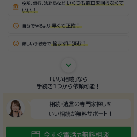
いくつも窓口を回らなくて
役所、銀行、法務局など
account_balance
いい！
schedule
早くて正確！
自分でやるより
sentiment_satisfied_alt
悩まずに済む！
難しい手続きで
keyboard_arrow_down
「いい相続」
なら
手続き1つから
依頼可能！
相続・遺言
の専門家探しを
いい相続が
無料サポート！
今すぐ電話
無料相談
で