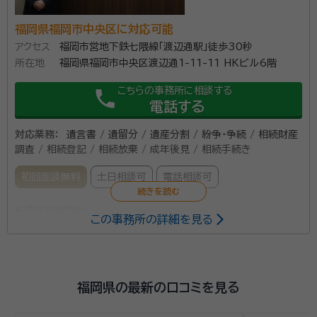
談時にお尋ねください）。 【当事務所が選ばれる理由】 ・弁護士
自身が税理士登録。更に司法書士などと連携して対応するため、
福岡県福岡市中央区に対応可能
弊社ですべてお手続きが完了します。 ・在籍する弁護士・スタッ
アクセス
福岡市営地下鉄七隈線「渡辺通駅」徒歩30秒
フが「メンタル心理カウンセラー」の資格を有しており、各種ご相
所在地
福岡県福岡市中央区渡辺通1-11-11 HKビル6階
談に、カウンセラーが同席。安心してご相談いただけます。 ・ご来
所・お電話・Zoom等あらゆる相談方法可。コロナ禍でもご安心
こちらの事務所に相談する
phone
ください。 私たちはご相談者様に「少しでも安心して帰っていた
電話する
だきたい」という想いで日々ご相談をお受けしています。 よって
対応業務：
遺言書 / 遺留分 / 遺産分割 / 紛争・争続 / 相続財産
まずはお話しやすい環境、雰囲気作りがとても大切だと考えてい
調査 / 相続登記 / 相続放棄 / 成年後見 / 相続手続き
ます。 電話応対ひとつから、気持ちのいい、話しやすい雰囲気を
感じていただけるように心掛けています。 本江法律事務所では
初回面談無料
土日相談可
電話相談可
弁護士とカウンセラーが一緒にご相談をお聞きいたします。 弁
護士事務所に相談するのはハードルが高いと感じていらっしゃ
所属する専門家：
る方も、ご安心してお問合せください。 費用面が心配という方
この事務所の詳細を見る
も、ご契約前に概算見積もりをお出ししていますので、ご不明点
坪井 智之
弁護士
はなんなりとお尋ねください。 【安心の対応体制】 ■初回相談無
経歴：
◆資格 夫婦カウンセラー 准メンタルケア心理専門士 メンタルケア
料 初回のご相談は無料ですので、お気軽にご連絡ください。 ■
心理士 チャイルドコーチングアドバイザー アンガーコントロールスペシャ
リスト 認定子育て支援カウンセラー 不登校訪問専門員 M&Aシニアエキ
遺産分割の着手金：0円 費用面をご心配されずに、まずは遺産
福岡県の最新の口コミを見る
スパート 相続診断士 ファシリテーター パーソナルカラー&色彩心理認定
分割協議をスタートすることが可能です。 まずはご相談くださ
弁護士法人山本・坪井綜合法律事務所では、一人でも多くの方の
講師 SEOマーケティングアドバイザー 仲人士 箱庭セラピスト ホームペ
い。 ■メンタル心理カウンセラー常駐 本江法律事務所では弁護
ージWEBデザイナー 婚活アドバイザー 薬膳・漢方&アロマセラピー&メデ