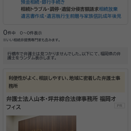
預金相続・銀行手続き
相続トラブル・調停・遺留分侵害額請求
相続放棄
遺言書作成・遺言執行
生前贈与
家族信託
成年後見
0
件中
0〜0
件表示
※いい相続非提携専門家も含みます。
行橋市で弁護士は見つかりませんでした。以下にて、福岡県の弁
護士をランダム表示します。
利便性がよく、相談しやすい、地域に密着した弁護士事
務所
弁護士法人山本・坪井綜合法律事務所 福岡オ
フィス