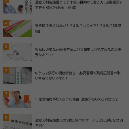
遺産分割協議書とは？作成の目的から書き方、必要書類ま
でを全解説【行政書士監修】
4
遺族厚生年金は誰がもらえる？いつまでもらえる？【基礎
編】
5
相続に必要な戸籍謄本を自分で簡単に収集するための重
要なポイント
6
ゆうちょ銀行の相続手続き 必要書類や残高証明書の取
り方をわかりやすく！
7
年金受給者が亡くなった場合、遺族がもらえるお金は？
8
遺産分割協議書の文例集。様々なケースごとに適切な文例
を紹介