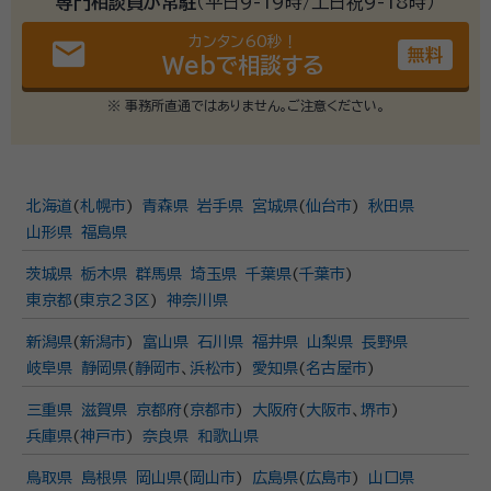
専門相談員が常駐
（平日9-19時/土日祝9-18時）
カンタン60秒！
email
無料
Webで相談する
※ 事務所直通ではありません。ご注意ください。
北海道
(
札幌市
)
青森県
岩手県
宮城県
(
仙台市
)
秋田県
山形県
福島県
茨城県
栃木県
群馬県
埼玉県
千葉県
(
千葉市
)
東京都
(
東京23区
)
神奈川県
新潟県
(
新潟市
)
富山県
石川県
福井県
山梨県
長野県
岐阜県
静岡県
(
静岡市
、
浜松市
)
愛知県
(
名古屋市
)
三重県
滋賀県
京都府
(
京都市
)
大阪府
(
大阪市
、
堺市
)
兵庫県
(
神戸市
)
奈良県
和歌山県
鳥取県
島根県
岡山県
(
岡山市
)
広島県
(
広島市
)
山口県