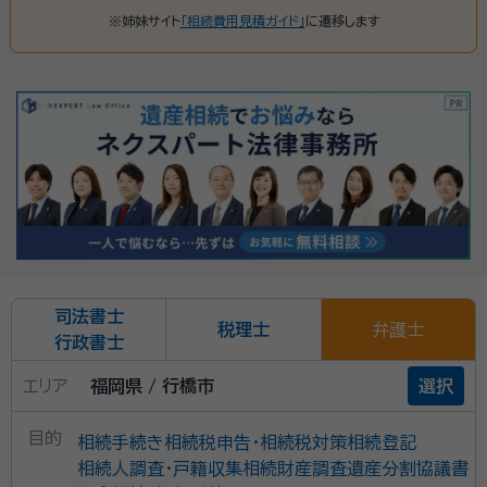
※姉妹サイト
「相続費用見積ガイド」
に遷移します
司法書士
税理士
弁護士
行政書士
エリア
福岡県 / 行橋市
選択
目的
相続手続き
相続税申告・相続税対策
相続登記
相続人調査・戸籍収集
相続財産調査
遺産分割協議書