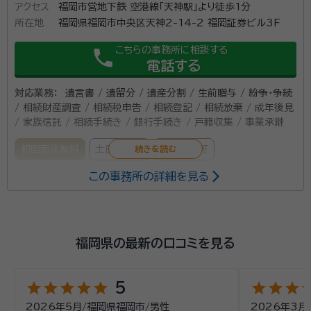
アクセス
福岡市営地下鉄 空港線「天神駅」より徒歩1分
談時にお尋ねください）。 【当事務所が選ばれる理由】 ・弁護士
所在地
福岡県福岡市中央区天神2-14-2 福岡証券ビル3F
自身が税理士登録。更に司法書士などと連携して対応するため、
弊社ですべてお手続きが完了します。 ・在籍する弁護士・スタッ
こちらの事務所に相談する
phone
フが「メンタル心理カウンセラー」の資格を有しており、各種ご相
電話する
談に、カウンセラーが同席。安心してご相談いただけます。 ・ご来
所・お電話・Zoom等あらゆる相談方法可。コロナ禍でもご安心
対応業務：
遺言書 / 遺留分 / 遺産分割 / 生前贈与 / 紛争・争続
ください。 私たちはご相談者様に「少しでも安心して帰っていた
/ 相続財産調査 / 相続税申告 / 相続登記 / 相続放棄 / 成年後見
だきたい」という想いで日々ご相談をお受けしています。 よって
/ 家族信託 / 相続手続き / 銀行手続き / 戸籍収集 / 事業承継
まずはお話しやすい環境、雰囲気作りがとても大切だと考えてい
初回面談無料
土日相談可
電話相談可
ます。 電話応対ひとつから、気持ちのいい、話しやすい雰囲気を
感じていただけるように心掛けています。 本江法律事務所では
この事務所の詳細を見る
所属する専門家：
弁護士とカウンセラーが一緒にご相談をお聞きいたします。 弁
護士事務所に相談するのはハードルが高いと感じていらっしゃ
尾上 太一（おのえ たいち）
弁護士法人プロテクトスタンス福岡事務
る方も、ご安心してお問合せください。 費用面が心配という方
所所長、弁護士
も、ご契約前に概算見積もりをお出ししていますので、ご不明点
経歴：
京都大学法学部 卒業 京都大学法科大学院 修了 2013年 司法試
福岡県の最新の口コミを見る
はなんなりとお尋ねください。 【安心の対応体制】 ■初回相談無
験予備試験 最終合格 2014年 最高裁判所司法研修所 入所（68期）
料 初回のご相談は無料ですので、お気軽にご連絡ください。 ■
2015年 大手弁護士法人の福岡事務所 入所 2018年6月 現事務所 入
所（アソシエイト弁護士） 2019年10月 同 福岡事務所所長
遺産分割の着手金：0円 費用面をご心配されずに、まずは遺産
star
star
star
star
star
star
star
star
st
5
相続や遺言に関する問題は家族や親族で話し合うため複雑にな
分割協議をスタートすることが可能です。 まずはご相談くださ
りがちです。 「遺産の分け方が決まらない」「遺言の内容に納得
2026年5月
/
福岡県福岡市
/
男性
2026年3月