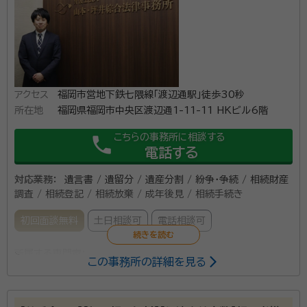
アクセス
福岡市営地下鉄七隈線「渡辺通駅」徒歩30秒
所在地
福岡県福岡市中央区渡辺通1-11-11 HKビル6階
こちらの事務所に相談する
phone
電話する
対応業務：
遺言書 / 遺留分 / 遺産分割 / 紛争・争続 / 相続財産
調査 / 相続登記 / 相続放棄 / 成年後見 / 相続手続き
初回面談無料
土日相談可
電話相談可
所属する専門家：
この事務所の詳細を見る
坪井 智之
弁護士
経歴：
◆資格 夫婦カウンセラー 准メンタルケア心理専門士 メンタルケア
心理士 チャイルドコーチングアドバイザー アンガーコントロールスペシャ