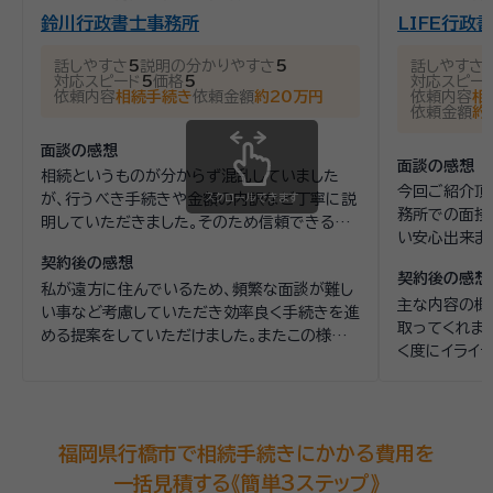
い。 ■メンタル心理カウンセラー常駐 本江法律事務所では弁護
できない」「どんな財産があるのかわからない」など、相続や遺言
鈴川行政書士事務所
LIFE行政
士とカウンセラーが一緒にご相談をお聞きいたします。 ■オン
に関するお悩みは、豊富な解決実績のある弁護士法人プロテクト
ライン面談にも対応 遠方の方や、現在外出が難しいといった方
スタンスにぜひご相談ください。 グループ法人に所属する税理
話しやすさ
5
説明の分かりやすさ
5
話しやすさ
でもご相談いただけるよう、オンラインでの面談にも対応してお
対応スピード
5
価格
5
対応スピー
資格等：
弁護士
士や司法書士などの他士業とも連携したワンストップでの対応
依頼内容
相続手続き
依頼金額
約20万円
依頼内容
相
ります。 ■地下鉄天神駅直結、駐車場もあり（コロナ禍でも安
依頼金額
約
が可能です。
所属団体：
福岡県弁護士会
心！） 地下鉄天神駅と直結。 西口改札を出てすぐ左へ。3番出
面談の感想
口が当事務所が入所する福岡朝日会館です。 また、お車でお越
面談の感想
相続というものが分からず混乱していました
しの方も駐車場をご用意しています。
今回ご紹介頂
が、行うべき手続きや金額の内訳など丁寧に説
スクロールできます
務所での面接
明していただきました。そのため信頼できる方
い安心出来ま
だと感じました。
合を簡潔に教
契約後の感想
契約後の感想
みようと判断
私が遠方に住んでいるため、頻繁な面談が難し
主な内容の概
い事など考慮していただき効率良く手続きを進
取ってくれまし
める提案をしていただけました。またこの様な
く度にイライ
行政手続きを行う際の注意点などアドバイスも
て私が主にL
いただけました。
合を都度説明
福岡県行橋市で相続手続きにかかる費用を
一括見積する《簡単3ステップ》