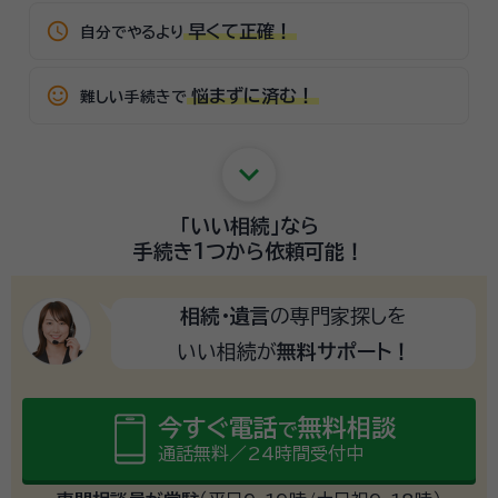
schedule
早くて正確！
自分でやるより
sentiment_satisfied_alt
悩まずに済む！
難しい手続きで
keyboard_arrow_down
「いい相続」
なら
手続き1つから
依頼可能！
相続・遺言
の専門家探しを
いい相続が
無料サポート！
今すぐ電話
無料相談
で
通話無料／24時間受付中