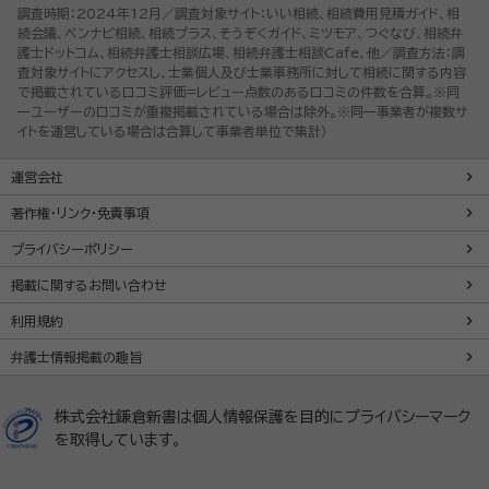
調査時期：2024年12月／調査対象サイト：いい相続、相続費用見積ガイド、相
続会議、ベンナビ相続、相続プラス、そうぞくガイド、ミツモア、つぐなび、相続弁
護士ドットコム、相続弁護士相談広場、相続弁護士相談Cafe、他／調査方法：調
査対象サイトにアクセスし、士業個人及び士業事務所に対して相続に関する内容
で掲載されている口コミ評価=レビュー点数のある口コミの件数を合算。※同
一ユーザーの口コミが重複掲載されている場合は除外。※同一事業者が複数サ
イトを運営している場合は合算して事業者単位で集計）
運営会社
著作権・リンク・免責事項
プライバシーポリシー
掲載に関するお問い合わせ
利用規約
弁護士情報掲載の趣旨
株式会社鎌倉新書は個人情報保護を目的にプライバシーマーク
を取得しています。