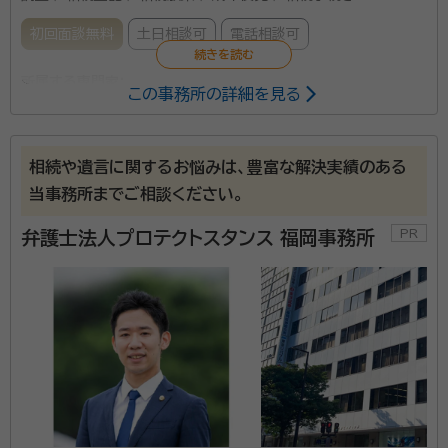
初回面談無料
土日相談可
電話相談可
所属する専門家：
この事務所の詳細を見る
本江 嘉将
弁護士
経歴：
1996年 私立久留米大学附設高等学校 卒業 2000年 慶應義塾
大学法学部政治学科 卒業 2006年 福岡県弁護士会登録(59期) 2010
相続や遺言に関するお悩みは、豊富な解決実績のある
年 九州北部税理士会に税理士登録 2010年 本江法律事務所開設2015
当事務所までご相談ください。
年M&Aシニアエキスパート認定取得 2018年 メンタル心理カウンセラ
両角 駿
弁護士
ー・相続診断士等取得
経歴：
2009年 長野県飯田高等学校 卒 2013年 慶應義塾大学法学部
弁護士法人プロテクトスタンス 福岡事務所
政治学科 卒 2016年 名古屋大学法科大学院卒業 2021年 司法試験合
格 2022年 福岡県弁護士会 登録(74期)
各種相談（遺産分割、相続放棄、遺留分、遺言書作成）から相続税
の申告まで、すべて弊所にお任せください。 ・初回相談：無料 ・
土日・祝日対応可 ・遺産分割の着手金：0円※ ・駐車場完備 ・地
下鉄「天神駅」直結 ・他士業との連携あり ※また、当事務所では
本サイトよりお電話を頂きましたお客様に限り、相続や遺産分割
資格等：
弁護士、税理士
の着手金も原則無料とさせて頂いております（事案の内容により
ましては無料とならない場合もございますので、初回の無料相
所属団体：
福岡県弁護士会