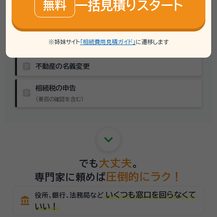
assignment
相続財産目録の作成
一括見積りスタート
無料
assignment
遺産分割協議書の作成
※姉妹サイト
「相続費用見積ガイド」
に遷移します
assignment
金融機関の解約・名義変更
assignment
不動産の名義変更
相続税の申告
assignment
（要否の確認を含む）
keyboard_arrow_down
大丈夫
でも
。
圧倒的にラク！
専門家に頼めば
いくつも窓口を回らなくて
役所、銀行、法務局など
account_balance
いい！