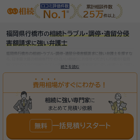
口コミ評価件数
累計相談件数
No.1
25万
件以上
福岡県行橋市
相続トラブル・調停・遺留分侵
の
害額請求
強
弁護士
に
い
福岡県行橋市の相続トラブル・調停・遺留分侵害額請求に強い弁護士を探すな
ら、日本最大級の相続専門サイト【いい相続】にお任せください。
行橋市(福岡
県)で対応可能な相続トラブル・調停・遺留分侵害額請求に強い弁護士をお探し
続きを読む
いただけます。
費
用
相
場
がすぐにわかる！
相続に強い専門家
に
まとめて見積り依頼
一括見積りスタート
無料