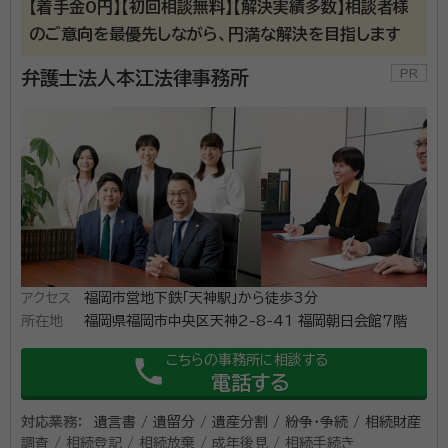
【着手金0円】【初回相談無料】【解決実績多数】相談者様
リスト 認定子育て支援カウンセラー 不登校訪問専門員 M&Aシニアエキ
のご意向を最優先しながら、円満な解決を目指します
スパート 相続診断士 ファシリテーター パーソナルカラー&色彩心理認定
弁護士法人山本・坪井綜合法律事務所では、一人でも多くの方の
講師 SEOマーケティングアドバイザー 仲人士 箱庭セラピスト ホームペ
ージWEBデザイナー 婚活アドバイザー 薬膳・漢方&アロマセラピー&メデ
お悩みに寄り添い、その悩みを一緒に共有し、ご相談様と一緒に
弁護士法人本江法律事務所
ィカルハーブ&腸セラピー講師 労務管理士 グリーフカウンセリング養成
よりよい解決方法を検討しております。 弁護士にご相談すること
講座修了 EAPコンサルタント ◆経歴 2013年9月 司法試験合格 2013
は一生に一度あるかどうかです。せっかくご相談に来ていただ
年12月 最高裁判所司法修習生（67期） 2015年1月 福岡県弁護士会登
いた以上は、今ある状況より少しでもよい状況になられるように
録、弁護士法人ALG＆Associates入所 2016年4月 香川県弁護士会
資格等：
弁護士
登録、小早川法律事務所入所 2019年5月～2020年3月 矯正研修所高
ご相談者様をサポートできればと思っております。 一人で悩ま
松支所 非常勤講師 2020年3月 小早川法律事務所退所 2020年4月
ずに新たな一歩をわたしたちと一緒に踏み出すことで、明るい
所属団体：
福岡弁護士会
弁護士法人 山本・坪井綜合法律事務所設立
未来への後押しができることを、私たちは願っております。
アクセス
福岡市営地下鉄「天神駅」から徒歩3分
所在地
福岡県福岡市中央区天神2-8-41 福岡朝日会館7階
こちらの事務所に相談する
phone
電話する
対応業務：
遺言書 / 遺留分 / 遺産分割 / 紛争・争続 / 相続財産
調査 / 相続登記 / 相続放棄 / 成年後見 / 相続手続き