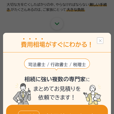
大切な方を亡くしたばかりの中、やらなければならない
難しい手続
き
がたくさんあるのは、
ご家族にとって
大きな負担
keyboard_arrow_down
相続に必要な手続きは
費
用
相
場
がすぐにわかる！
こんなにあります
assignment
戸籍収集
司法書士 / 行政書士 / 税理士
assignment
相続関係説明図の作成
相続に強い複数の専門家
に
assignment
法定相続情報一覧図の作成
まとめてお見積りを
assignment
金融機関の残高証明書取得
依頼できます！
assignment
不動産評価書類の取得