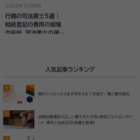
2022年12月8日
行橋の司法書士5選 |
相続登記の費用の相場
や目安、司法書士の選び
方
人気記事ランキング
1
親が亡くなったらまず何をする？手続き一覧と優先順位
2
自筆証書遺言の正しい書き方と文例。無効にならないポイ
ント、要件と法改正【行政書士監修】
3