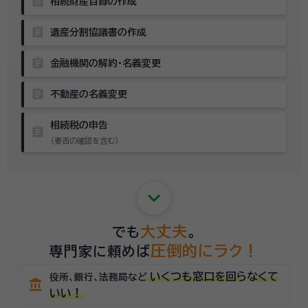
assignment
相続財産目録の作成
assignment
遺産分割協議書の作成
assignment
金融機関の解約・名義変更
assignment
不動産の名義変更
相続税の申告
assignment
（要否の確認を含む）
keyboard_arrow_down
大丈夫
でも
。
圧倒的にラク！
専門家に頼めば
いくつも窓口を回らなくて
役所、銀行、法務局など
account_balance
いい！