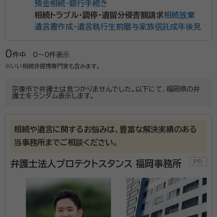
預金相続・銀行手続き
相続トラブル・調停・遺留分侵害額請求
相続放棄
遺言書作成・遺言執行
生前贈与
家族信託
成年後見
0
件中
0〜0
件表示
※いい相続非提携専門家も含みます。
宗像市で弁護士は見つかりませんでした。以下にて、福岡県の弁
護士をランダム表示します。
相続や遺言に関するお悩みは、豊富な解決実績のある
当事務所までご相談ください。
弁護士法人プロテクトスタンス 福岡事務所