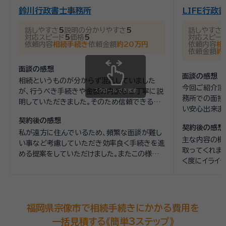
いた以上は、今ある状況より少しでもよい状況になられるように
録、弁護士法人ALG＆Associates入所 2016年4月 香川県弁護士会
鈴川行政書士事務所
LIFE行政
ライン面談にも対応 遠方の方や、現在外出が難しいといった方
資格等：
弁護士
登録、小早川法律事務所入所 2019年5月～2020年3月 矯正研修所高
ご相談者様をサポートできればと思っております。 一人で悩ま
でもご相談いただけるよう、オンラインでの面談にも対応してお
松支所 非常勤講師 2020年3月 小早川法律事務所退所 2020年4月
話しやすさ
5
説明の分かりやすさ
5
話しやすさ
ずに新たな一歩をわたしたちと一緒に踏み出すことで、明るい
所属団体：
福岡弁護士会
ります。 ■地下鉄天神駅直結、駐車場もあり（コロナ禍でも安
弁護士法人 山本・坪井綜合法律事務所設立
対応スピード
5
価格
5
対応スピー
未来への後押しができることを、私たちは願っております。
依頼内容
相続手続き
依頼金額
約20万円
依頼内容
相
心！） 地下鉄天神駅と直結。 西口改札を出てすぐ左へ。3番出
依頼金額
約
口が当事務所が入所する福岡朝日会館です。 また、お車でお越
しの方も駐車場をご用意しています。
面談の感想
面談の感想
相続というものが分からず混乱していました
今回ご紹介頂
が、行うべき手続きや金額の内訳など丁寧に説
スクロールできます
務所での面接
明していただきました。そのため信頼できる方
い安心出来ま
だと感じました。
合を簡潔に教
契約後の感想
契約後の感想
みようと判断
私が遠方に住んでいるため、頻繁な面談が難し
主な内容の概
い事など考慮していただき効率良く手続きを進
取ってくれまし
める提案をしていただけました。またこの様な
く度にイライ
行政手続きを行う際の注意点などアドバイスも
て私が主にL
いただけました。
合を都度説明
福岡県宗像市で相続手続きにかかる費用を
一括見積する《簡単3ステップ》