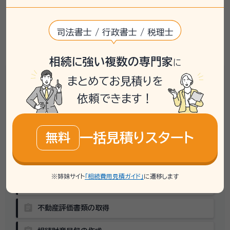
大切な方を亡くしたばかりの中、やらなければならない
難しい手続
き
がたくさんあるのは、
ご家族にとって
大きな負担
司法書士 / 行政書士 / 税理士
keyboard_arrow_down
相続に強い複数の専門家
に
相続に必要な手続きは
まとめてお見積りを
こんなにあります
依頼できます！
assignment
戸籍収集
一括見積りスタート
無料
assignment
相続関係説明図の作成
assignment
法定相続情報一覧図の作成
※姉妹サイト
「相続費用見積ガイド」
に遷移します
assignment
金融機関の残高証明書取得
assignment
不動産評価書類の取得