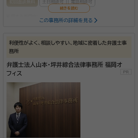
初回面談無料
土日相談可
電話相談可
所属する専門家：
この事務所の詳細を見る
本江 嘉将
弁護士
経歴：
1996年 私立久留米大学附設高等学校 卒業 2000年 慶應義塾
大学法学部政治学科 卒業 2006年 福岡県弁護士会登録(59期) 2010
利便性がよく、相談しやすい、地域に密着した弁護士事
年 九州北部税理士会に税理士登録 2010年 本江法律事務所開設2015
務所
年M&Aシニアエキスパート認定取得 2018年 メンタル心理カウンセラ
両角 駿
弁護士
ー・相続診断士等取得
経歴：
2009年 長野県飯田高等学校 卒 2013年 慶應義塾大学法学部
弁護士法人山本・坪井綜合法律事務所 福岡オ
政治学科 卒 2016年 名古屋大学法科大学院卒業 2021年 司法試験合
フィス
格 2022年 福岡県弁護士会 登録(74期)
各種相談（遺産分割、相続放棄、遺留分、遺言書作成）から相続税
の申告まで、すべて弊所にお任せください。 ・初回相談：無料 ・
土日・祝日対応可 ・遺産分割の着手金：0円※ ・駐車場完備 ・地
下鉄「天神駅」直結 ・他士業との連携あり ※また、当事務所では
本サイトよりお電話を頂きましたお客様に限り、相続や遺産分割
資格等：
弁護士、税理士
の着手金も原則無料とさせて頂いております（事案の内容により
ましては無料とならない場合もございますので、初回の無料相
所属団体：
福岡県弁護士会
談時にお尋ねください）。 【当事務所が選ばれる理由】 ・弁護士