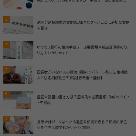
親が亡くなったらまず何をする？手続き一覧と優先順位
3
遺産分割協議書の文例集。様々なケースごとに適切な文例
を紹介
4
ゆうちょ銀行の相続手続き 必要書類や残高証明書の取
り方をわかりやすく！
5
配偶者がいない人の相続、親族15パターン別に法定相続
人と法定相続割合を解説【行政書士監修】
6
登記申請書の書き方は？記載例や必要書類、作成のポイン
トを解説
7
兄弟姉妹が亡くなったら遺産を相続できる？相続の順位
や割合を図表でわかりやすく解説