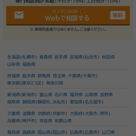
専門相談員が常駐
（平日9-19時/土日祝9-18時）
カンタン60秒！
email
無料
Webで相談する
※ 事務所直通ではありません。ご注意ください。
北海道
(
札幌市
)
青森県
岩手県
宮城県
(
仙台市
)
秋田県
山形県
福島県
茨城県
栃木県
群馬県
埼玉県
千葉県
(
千葉市
)
東京都
(
東京23区
)
神奈川県
新潟県
(
新潟市
)
富山県
石川県
福井県
山梨県
長野県
岐阜県
静岡県
(
静岡市
、
浜松市
)
愛知県
(
名古屋市
)
三重県
滋賀県
京都府
(
京都市
)
大阪府
(
大阪市
、
堺市
)
兵庫県
(
神戸市
)
奈良県
和歌山県
鳥取県
島根県
岡山県
(
岡山市
)
広島県
(
広島市
)
山口県