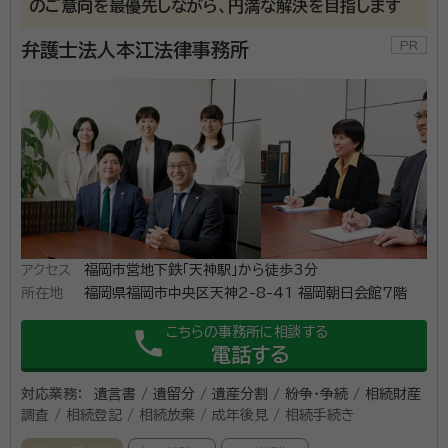
のご意向を最優先しながら、円満な解決を目指します
験予備試験 最終合格 2014年 最高裁判所司法研修所 入所（68期）
2015年 大手弁護士法人の福岡事務所 入所 2018年6月 現事務所 入
弁護士法人本江法律事務所
所（アソシエイト弁護士） 2019年10月 同 福岡事務所所長
相続や遺言に関する問題は家族や親族で話し合うため複雑にな
りがちです。 「遺産の分け方が決まらない」「遺言の内容に納得
できない」「どんな財産があるのかわからない」など、相続や遺言
に関するお悩みは、豊富な解決実績のある弁護士法人プロテクト
スタンスにぜひご相談ください。 グループ法人に所属する税理
資格等：
弁護士
士や司法書士などの他士業とも連携したワンストップでの対応
が可能です。
所属団体：
福岡県弁護士会
アクセス
福岡市営地下鉄「天神駅」から徒歩3分
所在地
福岡県福岡市中央区天神2-8-41 福岡朝日会館7階
こちらの事務所に相談する
phone
電話する
対応業務：
遺言書 / 遺留分 / 遺産分割 / 紛争・争続 / 相続財産
調査 / 相続登記 / 相続放棄 / 成年後見 / 相続手続き