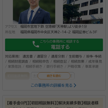
アクセス
福岡市営地下鉄 空港線「天神駅」より徒歩1分
所在地
福岡県福岡市中央区天神2-14-2 福岡証券ビル3F
こちらの事務所に相談する
phone
電話する
対応業務：
遺言書 / 遺留分 / 遺産分割 / 生前贈与 / 紛争・争続
/ 相続財産調査 / 相続税申告 / 相続登記 / 相続放棄 / 成年後見
/ 家族信託 / 相続手続き / 銀行手続き / 戸籍収集 / 事業承継
初回面談無料
土日相談可
電話相談可
この事務所の詳細を見る
所属する専門家：
尾上 太一（おのえ たいち）
弁護士法人プロテクトスタンス福岡事務
所所長、弁護士
【着手金0円】【初回相談無料】【解決実績多数】相談者様
経歴：
京都大学法学部 卒業 京都大学法科大学院 修了 2013年 司法試