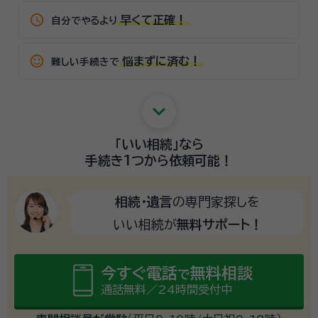
schedule
早くて正確！
自分でやるより
sentiment_satisfied_alt
悩まずに済む！
難しい手続きで
keyboard_arrow_down
「いい相続」
なら
手続き1つから
依頼可能！
相続・遺言
の専門家探しを
いい相続が
無料サポート！
今すぐ電話
無料相談
で
通話無料／24時間受付中