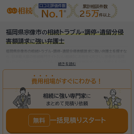
口コミ評価件数
累計相談件数
No.1
25万
件以上
福岡県宗像市
相続トラブル・調停・遺留分侵
の
害額請求
強
弁護士
に
い
福岡県宗像市の相続トラブル・調停・遺留分侵害額請求に強い弁護士を探すな
ら、日本最大級の相続専門サイト【いい相続】にお任せください。
宗像市(福岡
県)で対応可能な相続トラブル・調停・遺留分侵害額請求に強い弁護士をお探し
続きを読む
いただけます。
費
用
相
場
がすぐにわかる！
相続に強い専門家
に
まとめて見積り依頼
一括見積りスタート
無料