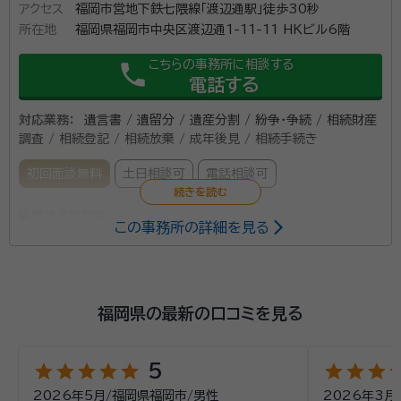
自身が税理士登録。更に司法書士などと連携して対応するため、
アクセス
福岡市営地下鉄七隈線「渡辺通駅」徒歩30秒
弊社ですべてお手続きが完了します。 ・在籍する弁護士・スタッ
所在地
福岡県福岡市中央区渡辺通1-11-11 HKビル6階
フが「メンタル心理カウンセラー」の資格を有しており、各種ご相
こちらの事務所に相談する
phone
談に、カウンセラーが同席。安心してご相談いただけます。 ・ご来
電話する
所・お電話・Zoom等あらゆる相談方法可。コロナ禍でもご安心
ください。 私たちはご相談者様に「少しでも安心して帰っていた
対応業務：
遺言書 / 遺留分 / 遺産分割 / 紛争・争続 / 相続財産
だきたい」という想いで日々ご相談をお受けしています。 よって
調査 / 相続登記 / 相続放棄 / 成年後見 / 相続手続き
まずはお話しやすい環境、雰囲気作りがとても大切だと考えてい
ます。 電話応対ひとつから、気持ちのいい、話しやすい雰囲気を
初回面談無料
土日相談可
電話相談可
感じていただけるように心掛けています。 本江法律事務所では
弁護士とカウンセラーが一緒にご相談をお聞きいたします。 弁
所属する専門家：
この事務所の詳細を見る
護士事務所に相談するのはハードルが高いと感じていらっしゃ
坪井 智之
弁護士
る方も、ご安心してお問合せください。 費用面が心配という方
経歴：
◆資格 夫婦カウンセラー 准メンタルケア心理専門士 メンタルケア
も、ご契約前に概算見積もりをお出ししていますので、ご不明点
心理士 チャイルドコーチングアドバイザー アンガーコントロールスペシャ
はなんなりとお尋ねください。 【安心の対応体制】 ■初回相談無
リスト 認定子育て支援カウンセラー 不登校訪問専門員 M&Aシニアエキ
福岡県の最新の口コミを見る
料 初回のご相談は無料ですので、お気軽にご連絡ください。 ■
スパート 相続診断士 ファシリテーター パーソナルカラー&色彩心理認定
弁護士法人山本・坪井綜合法律事務所では、一人でも多くの方の
講師 SEOマーケティングアドバイザー 仲人士 箱庭セラピスト ホームペ
遺産分割の着手金：0円 費用面をご心配されずに、まずは遺産
ージWEBデザイナー 婚活アドバイザー 薬膳・漢方&アロマセラピー&メデ
お悩みに寄り添い、その悩みを一緒に共有し、ご相談様と一緒に
分割協議をスタートすることが可能です。 まずはご相談くださ
star
star
star
star
star
star
star
star
st
5
ィカルハーブ&腸セラピー講師 労務管理士 グリーフカウンセリング養成
よりよい解決方法を検討しております。 弁護士にご相談すること
い。 ■メンタル心理カウンセラー常駐 本江法律事務所では弁護
講座修了 EAPコンサルタント ◆経歴 2013年9月 司法試験合格 2013
は一生に一度あるかどうかです。せっかくご相談に来ていただ
2026年5月
/
福岡県福岡市
/
男性
2026年3月
士とカウンセラーが一緒にご相談をお聞きいたします。 ■オン
年12月 最高裁判所司法修習生（67期） 2015年1月 福岡県弁護士会登