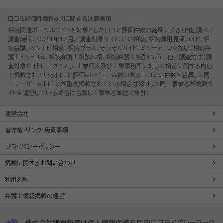
口コミ評価件数No.1に関する注意事項
相続関連ポータルサイトを対象とした口コミ評価件数の結果による（自社調べ／
調査時期：2024年12月／調査対象サイト：いい相続、相続費用見積ガイド、相
続会議、ベンナビ相続、相続プラス、そうぞくガイド、ミツモア、つぐなび、相続弁
護士ドットコム、相続弁護士相談広場、相続弁護士相談Cafe、他／調査方法：調
査対象サイトにアクセスし、士業個人及び士業事務所に対して相続に関する内容
で掲載されている口コミ評価=レビュー点数のある口コミの件数を合算。※同
一ユーザーの口コミが重複掲載されている場合は除外。※同一事業者が複数サ
イトを運営している場合は合算して事業者単位で集計）
運営会社
著作権・リンク・免責事項
プライバシーポリシー
掲載に関するお問い合わせ
利用規約
弁護士情報掲載の趣旨