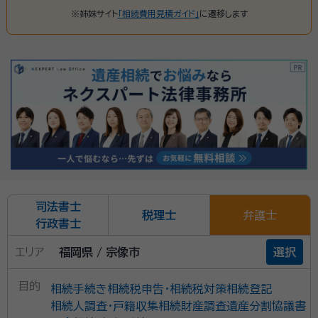
※姉妹サイト
「相続費用見積ガイド」
に遷移します
司法書士
税理士
弁護士
行政書士
エリア
福岡県 / 宗像市
選択
目的
相続手続き
相続税申告・相続税対策
相続登記
相続人調査・戸籍収集
相続財産調査
遺産分割協議書