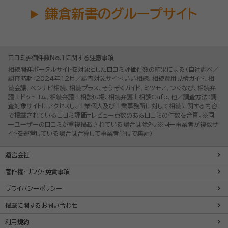
鎌倉新書のグループサイト
口コミ評価件数No.1に関する注意事項
相続関連ポータルサイトを対象とした口コミ評価件数の結果による（自社調べ／
調査時期：2024年12月／調査対象サイト：いい相続、相続費用見積ガイド、相
続会議、ベンナビ相続、相続プラス、そうぞくガイド、ミツモア、つぐなび、相続弁
護士ドットコム、相続弁護士相談広場、相続弁護士相談Cafe、他／調査方法：調
査対象サイトにアクセスし、士業個人及び士業事務所に対して相続に関する内容
で掲載されている口コミ評価=レビュー点数のある口コミの件数を合算。※同
一ユーザーの口コミが重複掲載されている場合は除外。※同一事業者が複数サ
イトを運営している場合は合算して事業者単位で集計）
運営会社
著作権・リンク・免責事項
プライバシーポリシー
掲載に関するお問い合わせ
利用規約