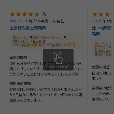
経歴：
熊本県弁護士会所属 熊本県弁護士会子どもの人権委員会、性の平
等に関する委員会所属 平成１６年度熊本県弁護士会副会長 令和５年度日
本弁護士連合会理事 日本弁護士連合会家事法制委員会委員
star
star
star
star
star
star
star
star
st
5
相続は、法律の問題であると同時に、ご家族の気持ちが深く関わ
2025年10月
/
熊本県熊本市
/
男性
2025年1月
/
る、とても繊細な問題です。 「何から手をつけたらよいかわから
上原行政書士事務所
辻・本郷税理
ない」「家族関係がこじれてしまいそうで不安」「できれば穏やか
務所
に解決したい」ーーそのようなお悩みを抱えてご相談に来られる
話しやすさ
5
説明の分かりやすさ
5
対応スピード
5
価格
3
方が多くいらっしゃいます。 当事務所では、相続にかんするご相
話しやすさ
依頼内容
相続手続き
依頼金額
約60万円
資格等：
弁護士
対応スピー
談をお受けする際、まずはお話しを丁寧にうかがうことを大切に
依頼内容
相
しています。法律的に正しい結論を示すだけでなく、ご相談者様
所属団体：
熊本県弁護士会
依頼金額
約
面談の感想
がどのような思いでおられるのか、ご家族との関係を今後どう
説明も分かりやすくしてくてれ、しっかり状況も
していきたいのかを踏まえた上で、最適な解決方法をご提案し
スクロールできます
面談の感想
調べたりしていたので、分かりやすかったです。
ます。 遺産分割協議、相続放棄、遺言書作成、生前対策など、相
自宅で対応し
分からないことも何でも教えてくれてありがた
続に関する問題は一つとして同じものはありません。状況やご希
ました。
かったです。
望に応じて、無理のない進め方、将来のトラブルを防ぐための視
契約後の感想
契約後の感想
点も含め、わかりやすくご説明いたします。「相談してよかった」
契約後は、連絡ないので良くわかりません。2〜
こちらが分か
3ヶ月位かかるみたいだったので何かあれば連
「少し気持ちが軽くなった」と感じていただける対応を心がけて
納得のいく、
絡はあると思います。
います。 相続問題は、早めに相談することで選択肢が広がること
も少なくありません。一人で悩まず、どうぞお気軽にご相談くだ
さい。皆さまが安心して次の一歩を踏み出せるよう、誠実にサポ