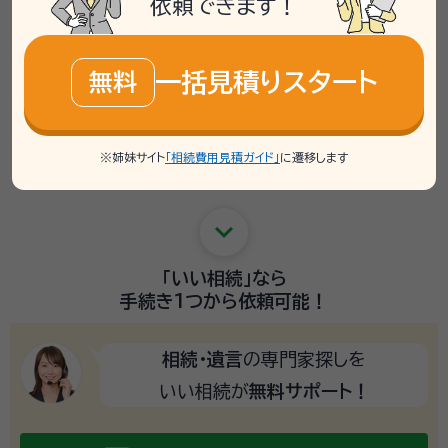
依頼できます！
いくつも窓口を回らなくて
役所、銀行、法務局など
account_balance
いい！
一括見積りスタート
無料
schedule
早くて正確！
自分でやるより
sentiment_satisfied_alt
※姉妹サイト
「相続費用見積ガイド」
に遷移します
悩まずに済む！
難しい手続きで
keyboard_arrow_down
「いい相続」
なら
手続き1つから
依頼可能！
相続・遺言
の専門家探しを
いい相続が
無料サポート！