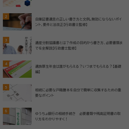
2
自筆証書遺言の正しい書き方と文例。無効にならないポイ
ント、要件と法改正【行政書士監修】
3
遺産分割協議書とは？作成の目的から書き方、必要書類ま
でを全解説【行政書士監修】
4
遺族厚生年金は誰がもらえる？いつまでもらえる？【基礎
編】
5
相続に必要な戸籍謄本を自分で簡単に収集するための重
要なポイント
6
ゆうちょ銀行の相続手続き 必要書類や残高証明書の取
り方をわかりやすく！