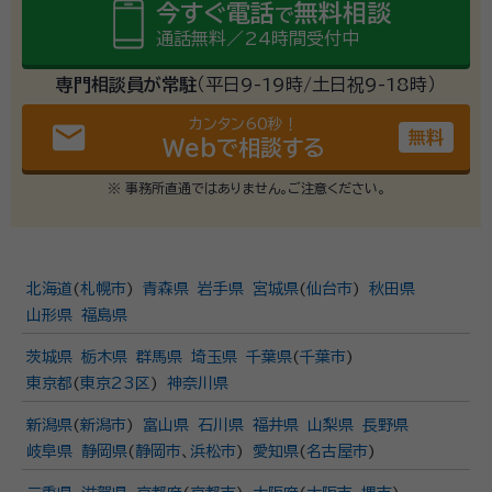
今すぐ電話
無料相談
で
通話無料／24時間受付中
専門相談員が常駐
（平日9-19時/土日祝9-18時）
カンタン60秒！
email
無料
Webで相談する
※ 事務所直通ではありません。ご注意ください。
北海道
(
札幌市
)
青森県
岩手県
宮城県
(
仙台市
)
秋田県
山形県
福島県
茨城県
栃木県
群馬県
埼玉県
千葉県
(
千葉市
)
東京都
(
東京23区
)
神奈川県
新潟県
(
新潟市
)
富山県
石川県
福井県
山梨県
長野県
岐阜県
静岡県
(
静岡市
、
浜松市
)
愛知県
(
名古屋市
)