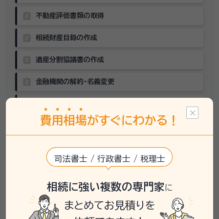
assignment
不動産評価書類の取得
assignment
相続財産目録の作成
assignment
遺産分割協議書の作成
assignment
金融機関の解約・名義変更
assignment
不動産の名義変更
費
用
相
場
がすぐにわかる！
相続税の申告
assignment
（要否の確認を含む）
司法書士 / 行政書士 / 税理士
keyboard_arrow_down
相続に強い複数の専門家
に
大丈夫
でも
。
まとめてお見積りを
圧倒的にラク！
専門家に頼めば