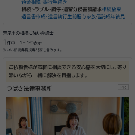
預金相続・銀行手続き
相続トラブル・調停・遺留分侵害額請求
相続放棄
遺言書作成・遺言執行
生前贈与
家族信託
成年後見
荒尾市の相続に強い弁護士
1
件中
1〜1
件表示
※いい相続非提携専門家も含みます。
ご依頼者様が気軽に相談できる安心感を大切にし、寄り
添いながら一緒に解決を目指します。
つばさ法律事務所