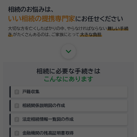
相続のお悩みは、
いい相続の提携専門家
にお任せください
大切な方を亡くしたばかりの中、やらなければならない
難しい手続
き
がたくさんあるのは、
ご家族にとって
大きな負担
keyboard_arrow_down
相続に必要な手続きは
こんなにあります
assignment
戸籍収集
assignment
相続関係説明図の作成
assignment
法定相続情報一覧図の作成
assignment
金融機関の残高証明書取得