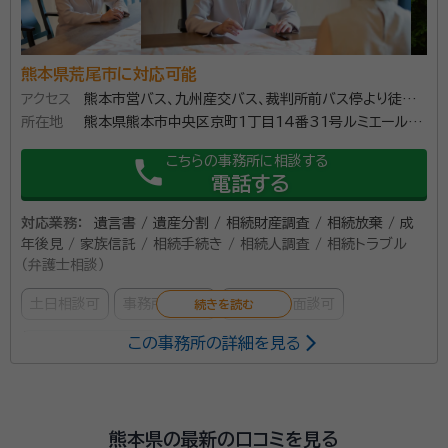
熊本県荒尾市に対応可能
アクセス
熊本市営バス、九州産交バス、裁判所前バス停より徒歩５
所在地
分
熊本県熊本市中央区京町1丁目14番31号ルミエール観
音坂６０１
こちらの事務所に相談する
phone
電話する
対応業務：
遺言書 / 遺産分割 / 相続財産調査 / 相続放棄 / 成
年後見 / 家族信託 / 相続手続き / 相続人調査 / 相続トラブル
（弁護士相談）
土日相談可
事務所面談可
オンライン面談可
この事務所の詳細を見る
女性スタッフ対応可
所属する専門家：
田中真由美
弁護士
熊本県の最新の口コミを見る