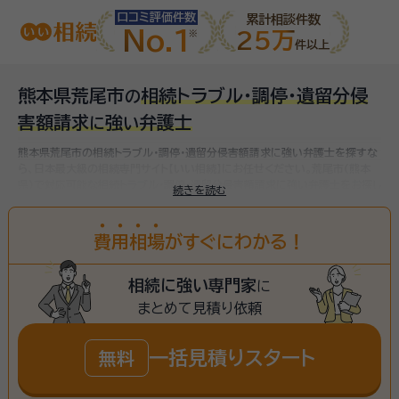
口コミ評価件数
累計相談件数
No.1
25万
件以上
熊本県荒尾市
相続トラブル・調停・遺留分侵
の
害額請求
強
弁護士
に
い
熊本県荒尾市の相続トラブル・調停・遺留分侵害額請求に強い弁護士を探すな
ら、日本最大級の相続専門サイト【いい相続】にお任せください。
荒尾市(熊本
県)で対応可能な相続トラブル・調停・遺留分侵害額請求に強い弁護士をお探し
続きを読む
いただけます。
費
用
相
場
がすぐにわかる！
相続に強い専門家
に
まとめて見積り依頼
一括見積りスタート
無料