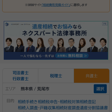
※姉妹サイト
「相続費用見積ガイド」
に遷移します
司法書士
税理士
弁護士
行政書士
エリア
熊本県 / 荒尾市
選択
目的
相続手続き
相続税申告・相続税対策
相続登記
相続人調査・戸籍収集
相続財産調査
遺産分割協議書