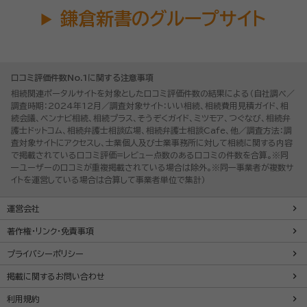
鎌倉新書のグループサイト
口コミ評価件数No.1に関する注意事項
相続関連ポータルサイトを対象とした口コミ評価件数の結果による（自社調べ／
調査時期：2024年12月／調査対象サイト：いい相続、相続費用見積ガイド、相
続会議、ベンナビ相続、相続プラス、そうぞくガイド、ミツモア、つぐなび、相続弁
護士ドットコム、相続弁護士相談広場、相続弁護士相談Cafe、他／調査方法：調
査対象サイトにアクセスし、士業個人及び士業事務所に対して相続に関する内容
で掲載されている口コミ評価=レビュー点数のある口コミの件数を合算。※同
一ユーザーの口コミが重複掲載されている場合は除外。※同一事業者が複数サ
イトを運営している場合は合算して事業者単位で集計）
運営会社
著作権・リンク・免責事項
プライバシーポリシー
掲載に関するお問い合わせ
利用規約