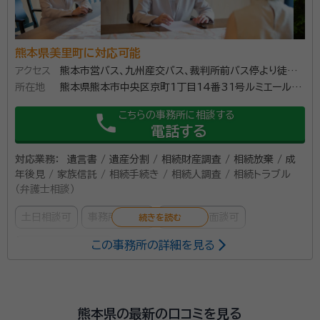
熊本県美里町に対応可能
アクセス
熊本市営バス、九州産交バス、裁判所前バス停より徒歩５
所在地
分
熊本県熊本市中央区京町1丁目14番31号ルミエール観
音坂６０１
こちらの事務所に相談する
phone
電話する
対応業務：
遺言書 / 遺産分割 / 相続財産調査 / 相続放棄 / 成
年後見 / 家族信託 / 相続手続き / 相続人調査 / 相続トラブル
（弁護士相談）
土日相談可
事務所面談可
オンライン面談可
この事務所の詳細を見る
女性スタッフ対応可
所属する専門家：
田中真由美
弁護士
熊本県の最新の口コミを見る