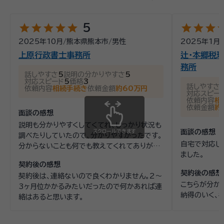
経歴：
熊本県弁護士会所属 熊本県弁護士会子どもの人権委員会、性の平
等に関する委員会所属 平成１６年度熊本県弁護士会副会長 令和５年度日
本弁護士連合会理事 日本弁護士連合会家事法制委員会委員
star
star
star
star
star
star
star
star
st
5
相続は、法律の問題であると同時に、ご家族の気持ちが深く関わ
2025年10月
/
熊本県熊本市
/
男性
2025年1月
/
る、とても繊細な問題です。 「何から手をつけたらよいかわから
上原行政書士事務所
辻・本郷税理
ない」「家族関係がこじれてしまいそうで不安」「できれば穏やか
務所
に解決したい」ーーそのようなお悩みを抱えてご相談に来られる
話しやすさ
5
説明の分かりやすさ
5
対応スピード
5
価格
3
方が多くいらっしゃいます。 当事務所では、相続にかんするご相
話しやすさ
依頼内容
相続手続き
依頼金額
約60万円
資格等：
弁護士
対応スピー
談をお受けする際、まずはお話しを丁寧にうかがうことを大切に
依頼内容
相
しています。法律的に正しい結論を示すだけでなく、ご相談者様
所属団体：
熊本県弁護士会
依頼金額
約
面談の感想
がどのような思いでおられるのか、ご家族との関係を今後どう
説明も分かりやすくしてくてれ、しっかり状況も
していきたいのかを踏まえた上で、最適な解決方法をご提案し
スクロールできます
面談の感想
調べたりしていたので、分かりやすかったです。
ます。 遺産分割協議、相続放棄、遺言書作成、生前対策など、相
自宅で対応し
分からないことも何でも教えてくれてありがた
続に関する問題は一つとして同じものはありません。状況やご希
ました。
かったです。
望に応じて、無理のない進め方、将来のトラブルを防ぐための視
契約後の感想
契約後の感想
点も含め、わかりやすくご説明いたします。「相談してよかった」
契約後は、連絡ないので良くわかりません。2〜
こちらが分か
3ヶ月位かかるみたいだったので何かあれば連
「少し気持ちが軽くなった」と感じていただける対応を心がけて
納得のいく、
絡はあると思います。
います。 相続問題は、早めに相談することで選択肢が広がること
も少なくありません。一人で悩まず、どうぞお気軽にご相談くだ
さい。皆さまが安心して次の一歩を踏み出せるよう、誠実にサポ