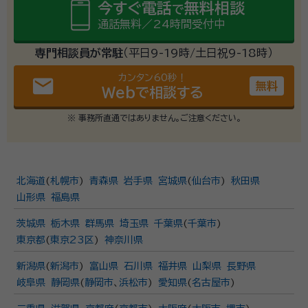
今すぐ電話
無料相談
で
通話無料／24時間受付中
専門相談員が常駐
（平日9-19時/土日祝9-18時）
カンタン60秒！
email
無料
Webで相談する
※ 事務所直通ではありません。ご注意ください。
北海道
(
札幌市
)
青森県
岩手県
宮城県
(
仙台市
)
秋田県
山形県
福島県
茨城県
栃木県
群馬県
埼玉県
千葉県
(
千葉市
)
東京都
(
東京23区
)
神奈川県
新潟県
(
新潟市
)
富山県
石川県
福井県
山梨県
長野県
岐阜県
静岡県
(
静岡市
、
浜松市
)
愛知県
(
名古屋市
)