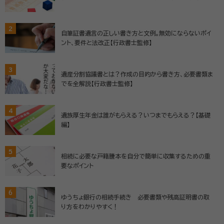
2
自筆証書遺言の正しい書き方と文例。無効にならないポイ
ント、要件と法改正【行政書士監修】
3
遺産分割協議書とは？作成の目的から書き方、必要書類ま
でを全解説【行政書士監修】
4
遺族厚生年金は誰がもらえる？いつまでもらえる？【基礎
編】
5
相続に必要な戸籍謄本を自分で簡単に収集するための重
要なポイント
6
ゆうちょ銀行の相続手続き 必要書類や残高証明書の取
り方をわかりやすく！