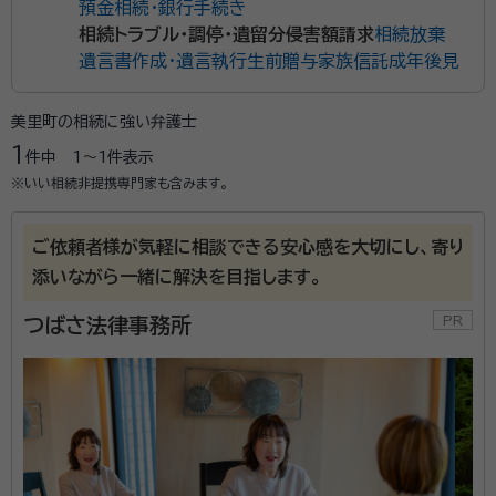
預金相続・銀行手続き
相続トラブル・調停・遺留分侵害額請求
相続放棄
遺言書作成・遺言執行
生前贈与
家族信託
成年後見
美里町の相続に強い弁護士
1
件中
1〜1
件表示
※いい相続非提携専門家も含みます。
ご依頼者様が気軽に相談できる安心感を大切にし、寄り
添いながら一緒に解決を目指します。
つばさ法律事務所