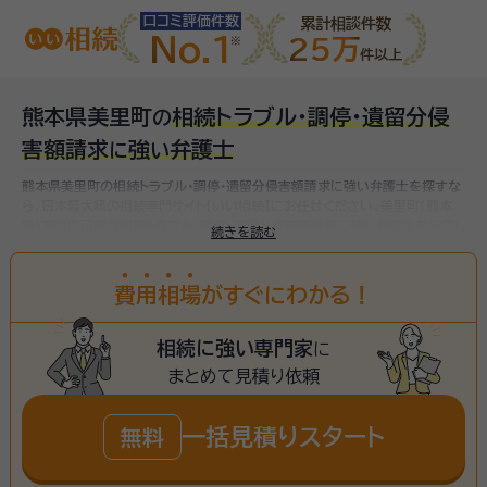
口コミ評価件数
累計相談件数
No.1
25万
件以上
熊本県美里町
相続トラブル・調停・遺留分侵
の
害額請求
強
弁護士
に
い
熊本県美里町の相続トラブル・調停・遺留分侵害額請求に強い弁護士を探すな
ら、日本最大級の相続専門サイト【いい相続】にお任せください。
美里町(熊本
県)で対応可能な相続トラブル・調停・遺留分侵害額請求に強い弁護士をお探し
続きを読む
いただけます。
費
用
相
場
がすぐにわかる！
相続に強い専門家
に
まとめて見積り依頼
一括見積りスタート
無料