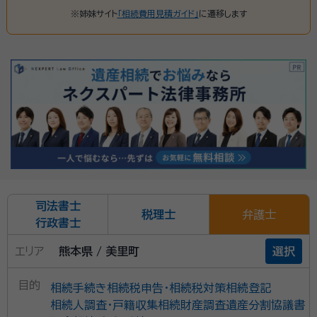
※姉妹サイト
「相続費用見積ガイド」
に遷移します
司法書士
税理士
弁護士
行政書士
エリア
熊本県 / 美里町
選択
目的
相続手続き
相続税申告・相続税対策
相続登記
相続人調査・戸籍収集
相続財産調査
遺産分割協議書