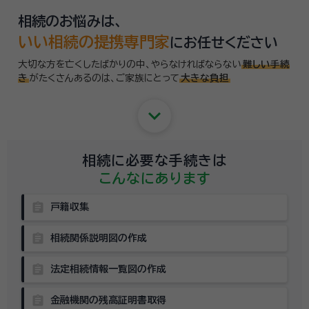
相続のお悩みは、
いい相続の提携専門家
にお任せください
大切な方を亡くしたばかりの中、やらなければならない
難しい手続
き
がたくさんあるのは、
ご家族にとって
大きな負担
keyboard_arrow_down
相続に必要な手続きは
こんなにあります
assignment
戸籍収集
assignment
相続関係説明図の作成
assignment
法定相続情報一覧図の作成
assignment
金融機関の残高証明書取得