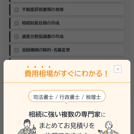
assignment
不動産評価書類の取得
assignment
相続財産目録の作成
assignment
遺産分割協議書の作成
assignment
金融機関の解約・名義変更
assignment
不動産の名義変更
費
用
相
場
がすぐにわかる！
相続税の申告
assignment
（要否の確認を含む）
司法書士 / 行政書士 / 税理士
keyboard_arrow_down
相続に強い複数の専門家
に
大丈夫
でも
。
まとめてお見積りを
圧倒的にラク！
専門家に頼めば