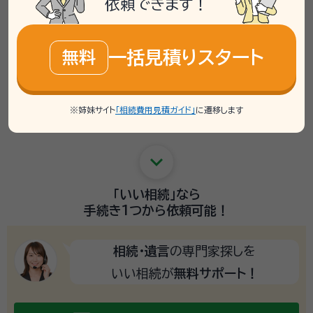
依頼できます！
いくつも窓口を回らなくて
役所、銀行、法務局など
account_balance
いい！
一括見積りスタート
無料
schedule
早くて正確！
自分でやるより
sentiment_satisfied_alt
※姉妹サイト
「相続費用見積ガイド」
に遷移します
悩まずに済む！
難しい手続きで
keyboard_arrow_down
「いい相続」
なら
手続き1つから
依頼可能！
相続・遺言
の専門家探しを
いい相続が
無料サポート！