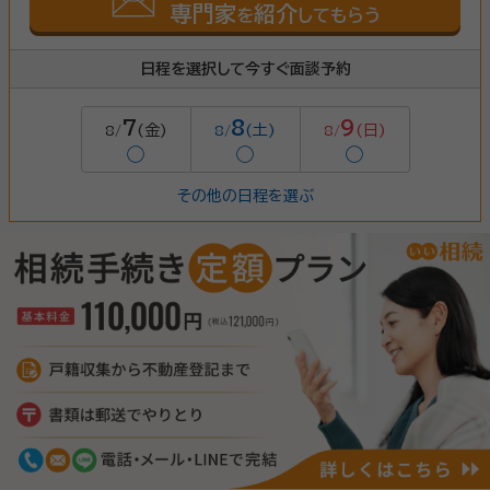
専門家
紹介
を
してもらう
日程を選択して今すぐ面談予約
7
8
9
(金)
(土)
(日)
8/
8/
8/
◯
◯
◯
その他の日程を選ぶ