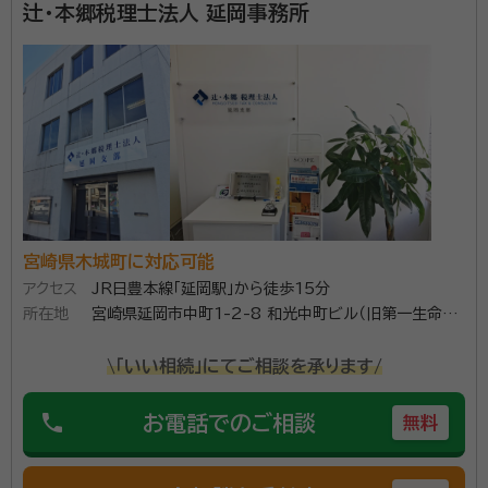
辻・本郷税理士法人 延岡事務所
宮崎県木城町に対応可能
アクセス
JR日豊本線「延岡駅」から徒歩15分
所在地
宮崎県延岡市中町1-2-8 和光中町ビル（旧第一生命ビ
ル）
\「いい相続」にてご相談を承ります/
phone
お電話でのご相談
無料