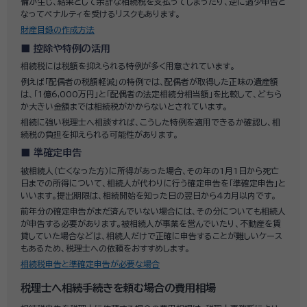
備が生じ、結果として余計な相続税を支払ってしまったり、逆に過少申告と
なってペナルティを受けるリスクもあります。
財産目録の作成方法
控除や特例の活用
相続税には税額を抑えられる特例が多く用意されています。
例えば「配偶者の税額軽減」の特例では、配偶者が取得した正味の遺産額
は、「1億6,000万円」と「配偶者の法定相続分相当額」を比較して、どちら
か大きい金額までは相続税がかからないとされています。
相続に強い税理士へ相談すれば、こうした特例を適用できるか確認し、相
続税の負担を抑えられる可能性があります。
準確定申告
被相続人（亡くなった方）に所得があった場合、その年の1月1日から死亡
日までの所得について、相続人が代わりに行う確定申告を「準確定申告」と
いいます。提出期限は、相続開始を知った日の翌日から4カ月以内です。
前年分の確定申告がまだ済んでいない場合には、その分についても相続人
が申告する必要があります。被相続人が事業を営んでいたり、不動産を賃
貸していた場合などは、相続人だけで正確に申告することが難しいケース
もあるため、税理士への依頼をおすすめします。
相続税申告と準確定申告が必要な場合
税理士へ相続手続きを頼む場合の費用相場