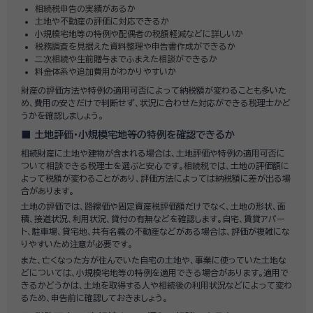
相続税申告の実績があるか
土地や不動産の評価に対応できるか
小規模宅地等の特例や配偶者の税額軽減などに詳しいか
税務調査を見据えた資料整理や申告書作成ができるか
二次相続や生前贈与までふまえた相談ができるか
料金体系や追加費用がわかりやすいか
財産の評価方法や特例の適用可否によって納税額が変わることも多いた
め、費用の安さだけで判断せず、状況に合わせた対応ができる税理士かど
うかを確認しましょう。
土地評価・小規模宅地等の特例を確認できるか
相続財産に土地や建物が含まれる場合は、土地評価や特例の適用可否に
ついて相談できる税理士を選ぶと安心です。相続税では、土地の評価額に
よって税額が変わることがあり、評価方法によっては納税額に差が出る場
合があります。
土地の評価では、路線価や固定資産税評価額だけでなく、土地の形状、面
積、接道状況、利用状況、貸付の有無などを確認します。自宅、賃貸アパー
ト、駐車場、貸宅地、共有名義の不動産などがある場合は、評価が複雑にな
りやすいため注意が必要です。
また、亡くなった方が住んでいた自宅の土地や、事業に使っていた土地な
どについては、小規模宅地等の特例を適用できる場合があります。適用で
きるかどうかは、土地を取得する人や相続後の利用状況などによって変わ
るため、申告前に確認しておきましょう。