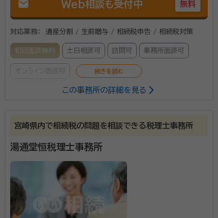
mail
Web相談も受付中
無料
対応業務：
遺産分割 / 生前贈与 / 相続税申告 / 相続税対策
初回面談無料
土日相談可
訪問可
事務所面談可
オンライン面談可
この事務所の詳細を見る
辻・本郷 税理士法人は、全国主要都市に事務所を構える
税理士事務所です。2025年度の相続税申告の実績は
宮崎県内で相続税の問題を相談できる税理士事務所
6,072件。2013年から累計で26,000件以上の相続
税申告をお手伝いしています。 初めての相続で不安を
湯通堂恒税理士事務所
感じている方でも安心して相談できるよう、親身なサポ
ートを心がけ、一人ひとり適切なサービスを提供するた
めに、小さなお悩みやご事情まできめ細かく配慮してい
ます。