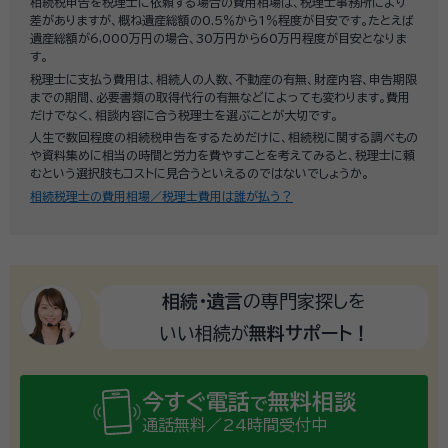
相続税申告を税理士に依頼する場合の費用相場は、税理士事務所により
差がありますが、概ね遺産総額の0.5％から1％程度が目安です。たとえば
遺産総額が6,000万円の場合、30万円から60万円程度が目安となりま
す。
税理士に支払う費用は、相続人の人数、不動産の有無、財産内容、申告期限
までの期間、必要書類の取得代行の有無などによっても変わります。費用
だけでなく、相談内容に合う税理士を選ぶことが大切です。
人生で数回程度の相続税申告をするためだけに、相続税に関する調べもの
や資料集めに相当の時間と労力を費やすことを考えてみると、税理士に頼
むという選択肢もコストに見合うといえるのではないでしょうか。
相続税理士の費用相場／税理士費用は誰が払う？
相続・遺言
の専門家探しを
いい相続が
無料サポート！
今すぐ電話
無料相談
で
通話無料／24時間受付中