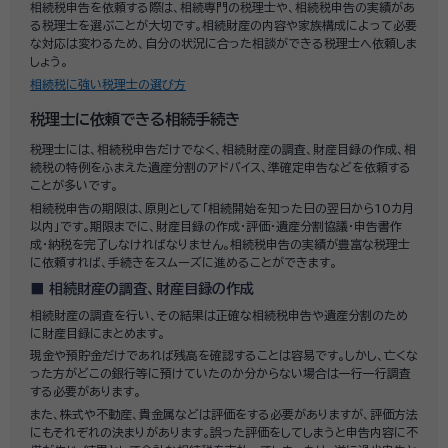
相続税申告を依頼する際は、相続専門の税理士や、相続税申告の実績があ
る税理士を選ぶことが大切です。相続財産の内容や家族構成によって必要
な対応は変わるため、自分の状況に合った相談ができる税理士へ依頼しま
しょう。
相続税に強い税理士の選び方
税理士に依頼できる相続手続き
税理士には、相続税申告だけでなく、相続財産の調査、財産目録の作成、相
続税の特例をふまえた遺産分割のアドバイス、準確定申告などを依頼する
ことが多いです。
相続税申告の期限は、原則として「相続開始を知った日の翌日から10カ月
以内」です。期限までに、財産目録の作成・評価・遺産分割協議・申告書作
成・納税を完了しなければなりません。相続税申告の実績が豊富な税理士
に依頼すれば、手続きをスムーズに進めることができます。
相続財産の調査、財産目録の作成
相続財産の調査を行い、その結果は正確な相続税申告や遺産分割のため
に財産目録にまとめます。
現金や預貯金だけであれば残高を確認することは容易です。しかし、亡くな
った方がどこの銀行等に預けていたのか分からない場合は一行一行調査
する必要があります。
また、株式や不動産、貴金属などは評価をする必要がありますが、評価方法
にもそれぞれの決まりがあります。誤った評価をしてしまうと申告内容に不