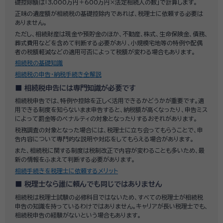
礎控除額は「3,000万円＋600万円×法定相続人の数」で計算します。
正味の遺産額が相続税の基礎控除内であれば、税理士に依頼する必要は
ありません。
ただし、相続財産は現金や預貯金のほか、不動産、株式、生命保険金、債務、
葬式費用などを含めて判断する必要があり、小規模宅地等の特例や配偶
者の税額軽減などの適用可否によって税額が変わる場合もあります。
相続税の基礎知識
相続税の申告・納税手続き全解説
相続税申告には専門知識が必要です
相続税申告では、特例や控除を正しく活用できるかどうかが重要です。適
用できる制度を知らないまま申告すると、納税額が高くなったり、申告ミス
によって罰金等のペナルティの対象となったりするおそれがあります。
税務調査の対象となった場合には、税理士に立ち会ってもらうことで、申
告内容について専門的な説明や対応をしてもらえる場合があります。
また、相続税に関する制度は税制改正で内容が変わることも多いため、最
新の情報をふまえて判断する必要があります。
相続手続きを税理士に依頼するメリット
税理士なら誰に頼んでも同じではありません
相続税は税理士試験の必修科目ではないため、すべての税理士が相続税
申告の知識を持っているわけではありません。キャリアが長い税理士でも、
相続税申告の経験がないという場合もあります。