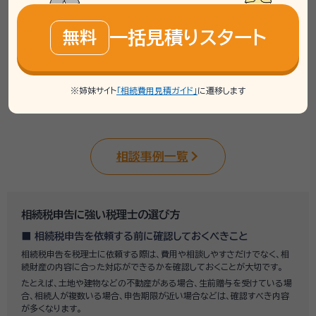
連携士業：
一括見積りスタート
無料
湯通堂恒税理士事務所
辻・本郷税理士法人 新宿ミライナタワー事
務所
※姉妹サイト
「相続費用見積ガイド」
に遷移します
相談事例一覧
相続税申告に強い税理士の選び方
相続税申告を依頼する前に確認しておくべきこと
相続税申告を税理士に依頼する際は、費用や相談しやすさだけでなく、相
続財産の内容に合った対応ができるかを確認しておくことが大切です。
たとえば、土地や建物などの不動産がある場合、生前贈与を受けている場
合、相続人が複数いる場合、申告期限が近い場合などは、確認すべき内容
が多くなります。