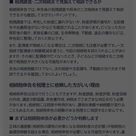
税務調査・二次相続まで見据えて相談できるか
相続税申告では、申告後の税務調査や将来の二次相続まで見据えて相談
できるかも確認しておきたいポイントです。
税務調査では、申告した財産に漏れがないか、財産評価が適切か、生前贈
与や名義預金がないかなどを確認されることがあります。亡くなった方の
預貯金の動き、家族名義の口座、生命保険金、不動産、過去の贈与などは、
申告前に整理しておくと安心です。
また、配偶者が相続人になる場合は、二次相続にも注意が必要です。一次
相続で配偶者の税額軽減を使うと、今回の相続税を抑えられることがあり
ますが、その後に配偶者が亡くなったとき、子どもなどが相続する二次相
続で税負担が大きくなる可能性があります。
目先の相続税額だけでなく、次の相続や生前贈与、不動産の分け方まで相
談できるかを確認しておくとよいでしょう。
相続税申告を税理士に依頼した方がいい理由
相続税申告は自分で行うこともできますが、財産調査、財産評価、財産目録
の作成、遺産分割協議、申告書作成、納税までさまざまな対応を行う必要
があります。相続税には控除や特例があり、課税対象額や納税額が変わる
こともあるため、相続税申告の経験がある税理士に相談すると安心です。
まずは相続税申告が必要かどうか判断します
正味の遺産額（相続税の課税の対象となる相続財産の合計額）が相続税の
基礎控除額を超える場合、相続税申告が必要になる可能性があります。基