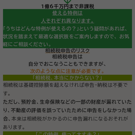
ここからが重要です。
1億6千万円まで非課税
使える特例は
人それぞれ異なります。
「うちはどんな特例が使えるの？」という疑問があれば、
状況を踏まえて最適な選択肢をご案内しますので、
お気
軽にご相談ください。
相続税申告のリスク
相続税申告は
自分でおこなうこともできますが、
次のような点に注意が必要です。
「相続税、本当にかからない？」
相続税は基礎控除額を超えなければ申告・納税は不要で
す。
ただし、預貯金、生命保険などの一部の財産が漏れていた
り、不動産の評価を誤っていたために申告をしなかった場
合、
本来は相続税がかかるのに申告漏れになるおそれが
あります。
「この特例、使って大丈夫？」