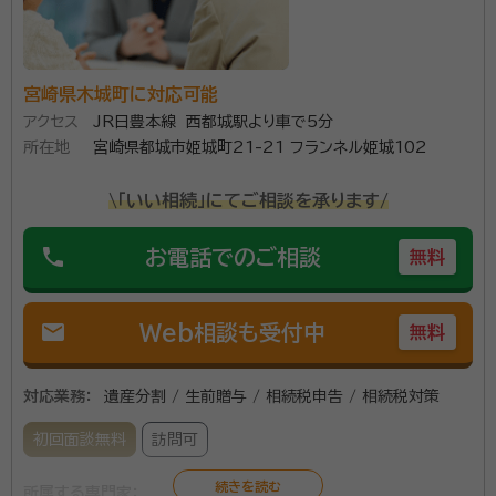
宮崎県木城町に対応可能
アクセス
JR日豊本線 西都城駅より車で5分
所在地
宮崎県都城市姫城町21-21 フランネル姫城102
\「いい相続」にてご相談を承ります/
phone
お電話でのご相談
無料
mail
Web相談も受付中
無料
対応業務：
遺産分割 / 生前贈与 / 相続税申告 / 相続税対策
初回面談無料
訪問可
所属する専門家：