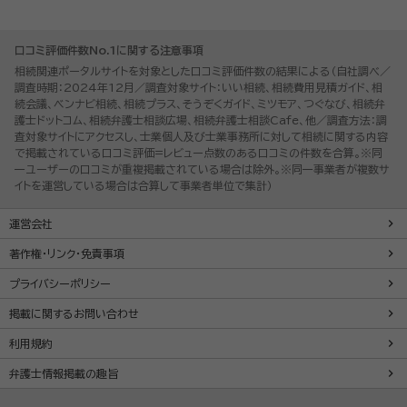
口コミ評価件数No.1に関する注意事項
相続関連ポータルサイトを対象とした口コミ評価件数の結果による（自社調べ／
調査時期：2024年12月／調査対象サイト：いい相続、相続費用見積ガイド、相
続会議、ベンナビ相続、相続プラス、そうぞくガイド、ミツモア、つぐなび、相続弁
護士ドットコム、相続弁護士相談広場、相続弁護士相談Cafe、他／調査方法：調
査対象サイトにアクセスし、士業個人及び士業事務所に対して相続に関する内容
で掲載されている口コミ評価=レビュー点数のある口コミの件数を合算。※同
一ユーザーの口コミが重複掲載されている場合は除外。※同一事業者が複数サ
イトを運営している場合は合算して事業者単位で集計）
運営会社
著作権・リンク・免責事項
プライバシーポリシー
掲載に関するお問い合わせ
利用規約
弁護士情報掲載の趣旨