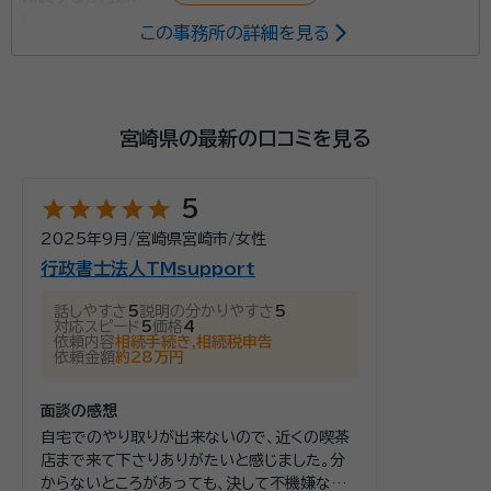
この事務所の詳細を見る
湯通堂 恒（ゆつどう ひさし）
税理士
湯通堂恒税理士事務所は、宮崎県の西都城駅から徒歩
約20分のところに立地しています。税理士2名体制で
宮崎県の最新の口コミを見る
業務を行い、さらに社会保険労務士、行政書士の有資格
者も所属。相続・遺言に関する問題も含め、あらゆるトラ
star
star
star
star
star
5
ブルに対してワンストップにて対応できる事務所です。
資格等：
税理士
2025年9月
/
宮崎県宮崎市
/
女性
代表の湯通堂恒先生は、佐川急便にて16年間もの長き
行政書士法人TMsupport
にわたってセールスドライバーとして働きながら資格学
校に通学。同社のセールスドライバーから税理士が生ま
話しやすさ
5
説明の分かりやすさ
5
対応スピード
5
価格
4
れたのは、史上初だったそうです。荷物の集配活動をし
依頼内容
相続手続き,相続税申告
依頼金額
約28万円
ていたときに身に付けた顧客第一主義の精神を、税理
士事務所を開業した今でも、その活動に活かし続けてお
面談の感想
られます。
自宅でのやり取りが出来ないので、近くの喫茶
店まで来て下さりありがたいと感じました。分
からないところがあっても、決して不機嫌な態