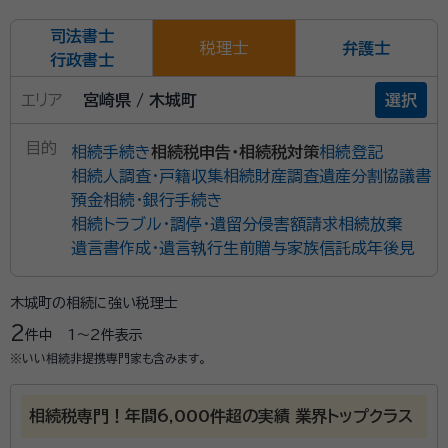
司法書士
税理士
弁護士
行政書士
エリア
宮崎県 / 木城町
選択
目的
相続手続き
相続税申告・相続税対策
相続登記
相続人調査・戸籍収集
相続財産調査
遺産分割協議書
預金相続・銀行手続き
相続トラブル・調停・遺留分侵害額請求
相続放棄
遺言書作成・遺言執行
生前贈与
家族信託
成年後見
木城町の相続に強い税理士
2
件中
1〜2
件表示
※いい相続非提携専門家も含みます。
相続税専門！年間6,000件超の実績 業界トップクラス