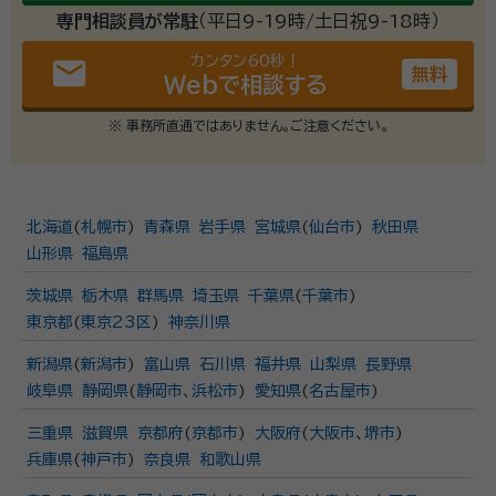
専門相談員が常駐
（平日9-19時/土日祝9-18時）
カンタン60秒！
email
無料
Webで相談する
※ 事務所直通ではありません。ご注意ください。
北海道
(
札幌市
)
青森県
岩手県
宮城県
(
仙台市
)
秋田県
山形県
福島県
茨城県
栃木県
群馬県
埼玉県
千葉県
(
千葉市
)
東京都
(
東京23区
)
神奈川県
新潟県
(
新潟市
)
富山県
石川県
福井県
山梨県
長野県
岐阜県
静岡県
(
静岡市
、
浜松市
)
愛知県
(
名古屋市
)
三重県
滋賀県
京都府
(
京都市
)
大阪府
(
大阪市
、
堺市
)
兵庫県
(
神戸市
)
奈良県
和歌山県