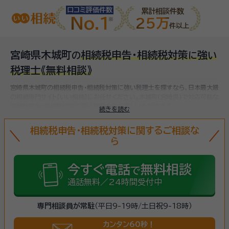
口コミ評価件数
累計相談件数
No.1
25万
件以上
宮崎県木城町
相続税申告・相続税対策
強
の
に
い
税理士
《無料相談》
宮崎県木城町の相続税申告・相続税対策に強い税理士を探すなら、日本最大級
の相続専門サイト【いい相続】にお任せください。
木城町(宮崎県)で対応可能な
相続税申告・相続税対策に強い税理士をお探しいただけます。
続きを読む
相続税申告・相続税対策に関するご相談な
ら
今すぐ電話
無料相談
で
通話無料／24時間受付中
専門相談員が常駐
（平日9-19時/土日祝9-18時）
カンタン60秒！