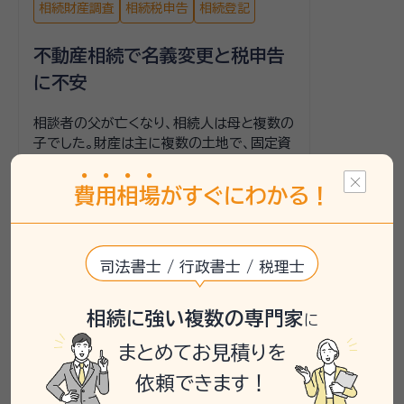
相続財産調査
相続税申告
相続登記
不動産相続で名義変更と税申告
に不安
相談者の父が亡くなり、相続人は母と複数の
子でした。財産は主に複数の土地で、固定資
産税評価額が数百万円のものがありました。
相続税が基礎控除を超えるか判断できず、
費
用
相
場
がすぐにわかる！
不動産の名義変更も進められずに困ってい
ました。相談者は、母が相続した方がよいの
か、または売却を考えるべきかも決めかねて
いました。
司法書士 / 行政書士 / 税理士
いい相続では、相続税の有無を確認するた
相続に強い複数の専門家
め、税理士による無料相談を提案し、相続税
に
の申告が不要だった場合は不動産名義変更
まとめてお見積りを
の相談に移行するよう案内しました。手続き
には共通の書類が多いため、税理士の助言
依頼できます！
を基に進めることをお勧めしました。