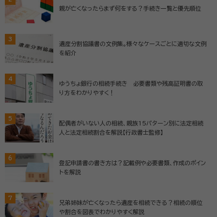
親が亡くなったらまず何をする？手続き一覧と優先順位
3
遺産分割協議書の文例集。様々なケースごとに適切な文例
を紹介
4
ゆうちょ銀行の相続手続き 必要書類や残高証明書の取
り方をわかりやすく！
5
配偶者がいない人の相続、親族15パターン別に法定相続
人と法定相続割合を解説【行政書士監修】
6
登記申請書の書き方は？記載例や必要書類、作成のポイン
トを解説
7
兄弟姉妹が亡くなったら遺産を相続できる？相続の順位
や割合を図表でわかりやすく解説