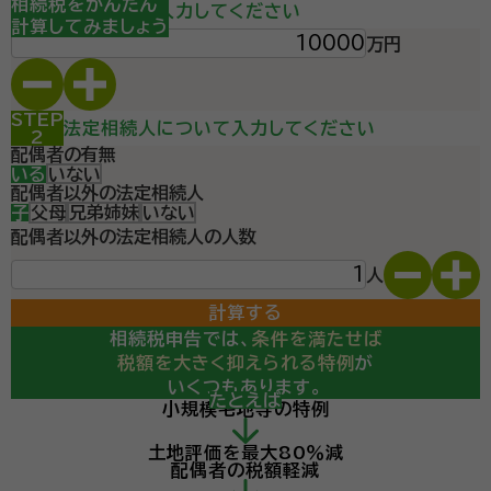
STEP
相続税をかんたん
遺産総額を入力してください
1
計算してみましょう
万円
STEP
法定相続人について入力してください
2
配偶者の有無
いる
いない
配偶者以外の法定相続人
子
父母
兄弟姉妹
いない
配偶者以外の法定相続人の人数
人
計算する
相続税申告では、
条件を満たせば
税額を大きく抑えられる特例
が
いくつもあります。
たとえば
小規模宅地等の特例
計算の結果、
土地評価を最大80％減
相続税の申告が必要になりそう・・・
配偶者の税額軽減
という診断が出ても、