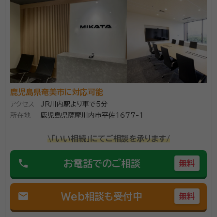
鹿児島県奄美市に対応可能
アクセス
JR川内駅より車で5分
所在地
鹿児島県薩摩川内市平佐1677-1
\「いい相続」にてご相談を承ります/
phone
お電話でのご相談
無料
mail
Web相談も受付中
無料