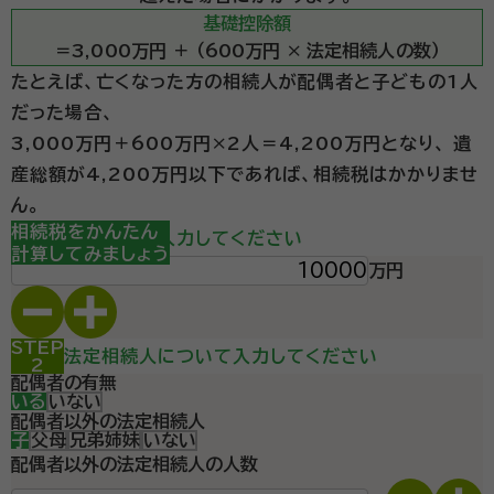
基礎控除額
＝3,000万円 ＋ （600万円 × 法定相続人の数）
たとえば、亡くなった方の相続人が配偶者と子どもの1人
だった場合、
3,000万円＋600万円×2人＝4,200万円となり、
遺
産総額が4,200万円以下であれば、相続税はかかりませ
ん。
STEP
相続税をかんたん
遺産総額を入力してください
1
計算してみましょう
万円
STEP
法定相続人について入力してください
2
配偶者の有無
いる
いない
配偶者以外の法定相続人
子
父母
兄弟姉妹
いない
配偶者以外の法定相続人の人数