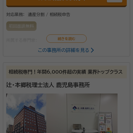
対応業務：
遺産分割 / 相続税申告
初回面談無料
所属する専門家：
この事務所の詳細を見る
風呂井 敬
税理士
資格等：
税理士
相続税専門！年間6,000件超の実績 業界トップクラス
所属団体：
南九州税理士会
辻・本郷税理士法人 鹿児島事務所