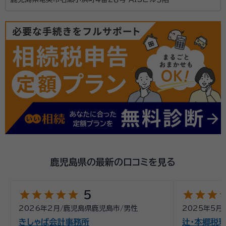
鹿児島県の最新の口コミを見る
star
star
star
star
star
star
star
star
st
5
2026年2月
/
鹿児島県鹿児島市
/
男性
2025年5月
/
きしゃば会計事務所
辻・本郷税理