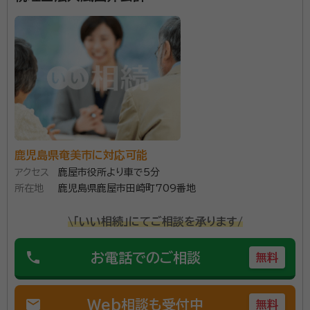
鹿児島県奄美市に対応可能
アクセス
鹿屋市役所より車で5分
所在地
鹿児島県鹿屋市田崎町709番地
\「いい相続」にてご相談を承ります/
phone
お電話でのご相談
無料
mail
Web相談も受付中
無料