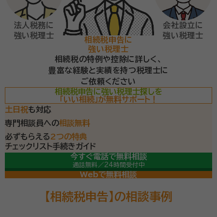
法人税務に
会社設立に
強い税理士
強い税理士
相続税申告に
強い税理士
相続税の特例や控除に詳しく、
豊富な経験と実績を持つ税理士に
ご依頼ください
相続税申告に強い税理士探しを
「いい相続」が無料サポート！
土日祝
も対応
専門相談員への
相談無料
必ずもらえる
2つの特典
チェックリスト
手続きガイド
今すぐ電話で無料相談
通話無料／24時間受付中
専門相談員が常駐
（平日9-19時/土日祝9-18時）
Webで無料相談
【相続税申告】の相談事例