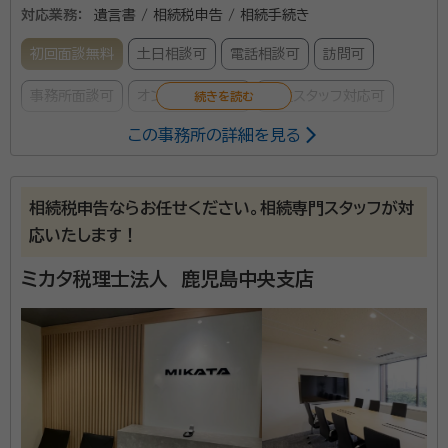
対応業務：
遺言書 / 相続税申告 / 相続手続き
初回面談無料
土日相談可
電話相談可
訪問可
事務所面談可
オンライン面談可
女性スタッフ対応可
この事務所の詳細を見る
全国に20支店以上の事務所を構え、相続税申告を強み
としている税理士法人です。相続税に関するご質問は何
相続税申告ならお任せください。相続専門スタッフが対
なりとお申し付けください。相続専門スタッフが親切丁
応いたします！
寧に対応させていただきます。元税務署職員であった税
理士（国税OB）も多数在籍しており税務調査対策も万全
ミカタ税理士法人 鹿児島中央支店
資格等：
税理士
です。
所属団体：
南九州税理士会