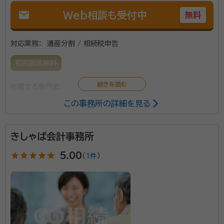
mail
Web相談も受付中
無料
対応業務：
遺産分割 / 相続税申告
初回面談無料
所属する専門家：
この事務所の詳細を見る
穴井泰司（あないたいじ）
税理士
所属団体：
南九州税理士会
きしゃば会計事務所
star
star
star
star
star
5.00
（
1件
）