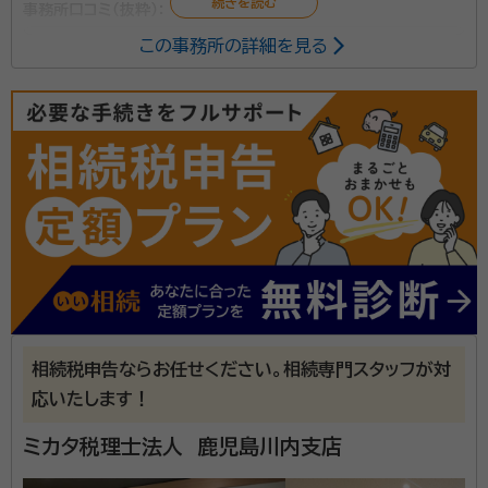
事務所口コミ（抜粋）：
この事務所の詳細を見る
account_circle
満足度 5.0
ご利用時期：2026/2
面談の感想
WEB会議で打合せて契約を決め、対面で詳細打合せを行いました。特に
不安・不審な点もなく、現地事務所から帰る際には社員全員が起立して見
送ってくれた点も印象的でした。相続税申告の経験が豊富でWEBサイト
での情報発信も多く、土地の評価や万一の税務調査対応において地元の
方が有利で、費用面でも競争力の高いものだったことで、依頼を決めまし
た。
契約後の感想
必要書類等をご連絡いただき、それに沿って資料をかき集めてネット経
由で提出しましたが、特に不具合もなくスムーズなやり取りでした。確定
申告の時期と重なりましたが、相続税専門スタッフがいるため特に支障
なく打合せを進めることができました。着手金の事前支払もなく良心的
な税理士事務所だと思います。
所属団体：
税理士 登録番号107533 南九州税理士会鹿児島支
相続税申告ならお任せください。相続専門スタッフが対
部所属
応いたします！
ミカタ税理士法人 鹿児島川内支店