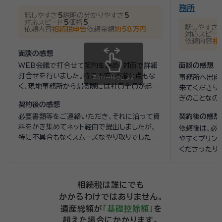
務所
話しやすさ
5
説明の分かりやすさ
5
対応スピード
5
価格
5
話しやすさ
依頼内容
相続税申告
依頼金額
約58万円
対応スピー
依頼内容
相
面談の感想
WEB会議で打合せて契約を決め、対面で詳細
面談の感想
打合せを行いました。特に不安・不審な点もな
事務所へ出向
スクロールできます
く、現地事務所から帰る際には社員全員が起立
来てくださり
して見送ってくれた点も印象的でした。相続税
ぎのことなの
契約後の感想
申告の経験が豊富でWEBサイトでの情報発信
くらか(おお
必要書類等をご連絡いただき、それに沿って資
契約後の感想
も多く、土地の評価や万一の税務調査対応にお
ったので、そ
料をかき集めてネット経由で提出しましたが、
いて地元の方が有利で、費用面でも競争力の高
依頼後は、必
特に不具合もなくスムーズなやり取りでした。確
いものだったことで、依頼を決めました。
やすくプリン
定申告の時期と重なりましたが、相続税専門ス
くださったり
タッフがいるため特に支障なく打合せを進める
事をください
ことができました。着手金の事前支払もなく良
れないことや
心的な税理士事務所だと思います。
ルで文字でや
相続税は誰にでも
避したり忘れ
かかるわけではありません。
です。数回、
遺産総額が
「基礎控除額」
を
少し雑談や、
超えた場合にかかります。
的に安心感が