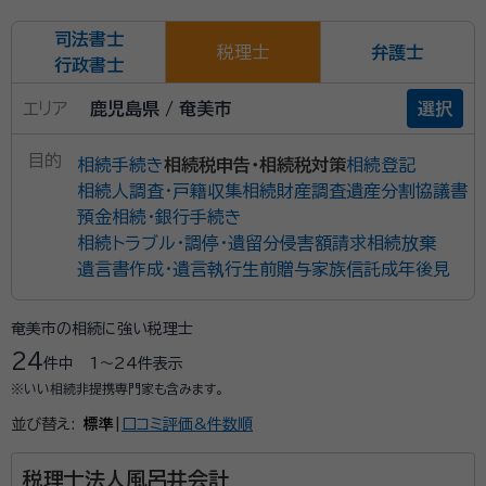
司法書士
税理士
弁護士
行政書士
エリア
鹿児島県 / 奄美市
選択
目的
相続手続き
相続税申告・相続税対策
相続登記
相続人調査・戸籍収集
相続財産調査
遺産分割協議書
預金相続・銀行手続き
相続トラブル・調停・遺留分侵害額請求
相続放棄
遺言書作成・遺言執行
生前贈与
家族信託
成年後見
奄美市の相続に強い税理士
24
件中
1〜24
件表示
※いい相続非提携専門家も含みます。
並び替え:
標準
|
口コミ評価&件数順
税理士法人風呂井会計