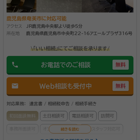
鹿児島県奄美市に対応可能
アクセス
JR鹿児島中央駅より徒歩5分
所在地
鹿児島県鹿児島市中央町22-16アエールプラザ316号
\「いい相続」にてご相談を承ります/
phone
お電話でのご相談
無料
mail
Web相談も受付中
無料
対応業務：
遺言書 / 相続税申告 / 相続手続き
初回面談無料
土日相談可
電話相談可
訪問可
事務所面談可
オンライン面談可
女性スタッフ対応可