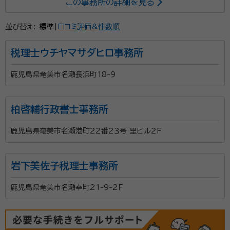
この事務所の詳細を見る
全国に20支店以上の事務所を構え、相続税申告を強み
並び替え:
標準
|
口コミ評価&件数順
としている税理士法人です。相続税に関するご質問は何
なりとお申し付けください。相続専門スタッフが親切丁
税理士ウチヤマサダヒロ事務所
寧に対応させていただきます。元税務署職員であった税
理士（国税OB）も多数在籍しており税務調査対策も万全
鹿児島県奄美市名瀬長浜町18-9
資格等：
税理士
です。
所属団体：
南九州税理士会
柏啓輔行政書士事務所
鹿児島県奄美市名瀬港町２２番２３号 里ビル２Ｆ
岩下美佐子税理士事務所
鹿児島県奄美市名瀬幸町21-9-2Ｆ