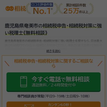
口コミ評価件数
累計相談件数
No.1
25万
件以上
鹿児島県奄美市
相続税申告・相続税対策
強
の
に
税理士
《無料相談》
い
鹿児島県奄美市の相続税申告・相続税対策に強い税理士を探すなら、日本最大
級の相続専門サイト【いい相続】にお任せください。
奄美市(鹿児島県)で対応可
能な相続税申告・相続税対策に強い税理士をお探しいただけます。
続きを読む
相続税申告・相続税対策に関するご相談な
ら
今すぐ電話
無料相談
で
通話無料／24時間受付中
専門相談員が常駐
（平日9-19時/土日祝9-18時）
カンタン60秒！