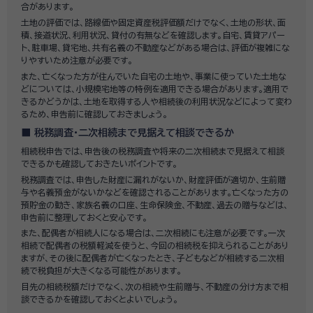
合があります。
土地の評価では、路線価や固定資産税評価額だけでなく、土地の形状、面
積、接道状況、利用状況、貸付の有無などを確認します。自宅、賃貸アパー
ト、駐車場、貸宅地、共有名義の不動産などがある場合は、評価が複雑にな
りやすいため注意が必要です。
また、亡くなった方が住んでいた自宅の土地や、事業に使っていた土地な
どについては、小規模宅地等の特例を適用できる場合があります。適用で
きるかどうかは、土地を取得する人や相続後の利用状況などによって変わ
るため、申告前に確認しておきましょう。
税務調査・二次相続まで見据えて相談できるか
相続税申告では、申告後の税務調査や将来の二次相続まで見据えて相談
できるかも確認しておきたいポイントです。
税務調査では、申告した財産に漏れがないか、財産評価が適切か、生前贈
与や名義預金がないかなどを確認されることがあります。亡くなった方の
預貯金の動き、家族名義の口座、生命保険金、不動産、過去の贈与などは、
申告前に整理しておくと安心です。
また、配偶者が相続人になる場合は、二次相続にも注意が必要です。一次
相続で配偶者の税額軽減を使うと、今回の相続税を抑えられることがあり
ますが、その後に配偶者が亡くなったとき、子どもなどが相続する二次相
続で税負担が大きくなる可能性があります。
目先の相続税額だけでなく、次の相続や生前贈与、不動産の分け方まで相
談できるかを確認しておくとよいでしょう。