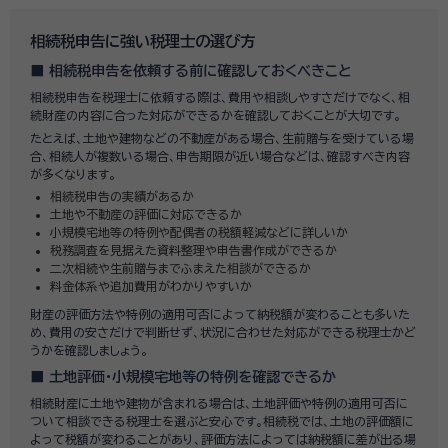
相続税申告に強い税理士の選び方
相続税申告を依頼する前に確認しておくべきこと
相続税申告を税理士に依頼する際は、費用や相談しやすさだけでなく、相
続財産の内容に合った対応ができるかを確認しておくことが大切です。
たとえば、土地や建物などの不動産がある場合、生前贈与を受けている場
合、相続人が複数いる場合、申告期限が近い場合などは、確認すべき内容
が多くなります。
相続税申告の実績があるか
土地や不動産の評価に対応できるか
小規模宅地等の特例や配偶者の税額軽減などに詳しいか
税務調査を見据えた資料整理や申告書作成ができるか
二次相続や生前贈与までふまえた相談ができるか
料金体系や追加費用がわかりやすいか
財産の評価方法や特例の適用可否によって納税額が変わることも多いた
め、費用の安さだけで判断せず、状況に合わせた対応ができる税理士かど
うかを確認しましょう。
土地評価・小規模宅地等の特例を確認できるか
相続財産に土地や建物が含まれる場合は、土地評価や特例の適用可否に
ついて相談できる税理士を選ぶと安心です。相続税では、土地の評価額に
よって税額が変わることがあり、評価方法によっては納税額に差が出る場