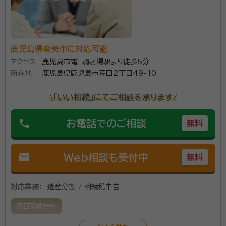
鹿児島県奄美市に対応可能
アクセス
鹿児島市電 騎射場駅より徒歩5分
所在地
鹿児島県鹿児島市荒田2丁目49-10
\「いい相続」にてご相談を承ります/
phone
お電話でのご相談
無料
mail
Web相談も受付中
無料
対応業務：
遺産分割 / 相続税申告
初回面談無料