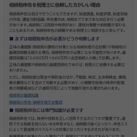
相続税申告を税理士に依頼した方がいい理由
相続税申告は自分で行うこともできますが、財産調査、財産評価、財産目録
の作成、遺産分割協議、申告書作成、納税までさまざまな対応を行う必要
があります。相続税には控除や特例があり、課税対象額や納税額が変わる
こともあるため、相続税申告の経験がある税理士に相談すると安心です。
まずは相続税申告が必要かどうか判断します
正味の遺産額（相続税の課税の対象となる相続財産の合計額）が相続税の
基礎控除額を超える場合、相続税申告が必要になる可能性があります。基
礎控除額は「3,000万円＋600万円×法定相続人の数」で計算します。
正味の遺産額が相続税の基礎控除内であれば、税理士に依頼する必要は
ありません。
ただし、相続財産は現金や預貯金のほか、不動産、株式、生命保険金、債務、
葬式費用などを含めて判断する必要があり、小規模宅地等の特例や配偶
者の税額軽減などの適用可否によって税額が変わる場合もあります。
相続税の基礎知識
相続税の申告・納税手続き全解説
相続税申告には専門知識が必要です
相続税申告では、特例や控除を正しく活用できるかどうかが重要です。適
用できる制度を知らないまま申告すると、納税額が高くなったり、申告ミス
によって罰金等のペナルティの対象となったりするおそれがあります。
税務調査の対象となった場合には、税理士に立ち会ってもらうことで、申