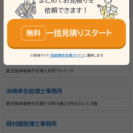
まとめてお見積りを
依頼できます！
税理士内山定廣事務所
一括見積りスタート
無料
鹿児島県奄美市名瀬長浜町18番9号
※姉妹サイト
「相続費用見積ガイド」
に遷移します
野村明生税理士事務所
鹿児島県奄美市名瀬入舟町10-1-1Ｆ
浜崎幸生税理士事務所
鹿児島県奄美市名瀬小浜町4番28号AISビル3階
岡村誠税理士事務所