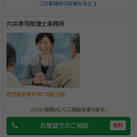
この事務所の詳細を見る
辻・本郷 税理士法人は、全国主要都市に事務所を構える
税理士事務所です。2025年度の相続税申告の実績は
穴井泰司税理士事務所
6,072件。2013年から累計で26,000件以上の相続
税申告をお手伝いしています。 初めての相続で不安を
感じている方でも安心して相談できるよう、親身なサポ
ートを心がけ、一人ひとり適切なサービスを提供するた
めに、小さなお悩みやご事情まできめ細かく配慮してい
ます。
鹿児島県奄美市に対応可能
\「いい相続」にてご相談を承ります/
phone
お電話でのご相談
無料