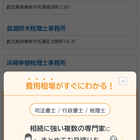
鹿児島県奄美市名瀬鳩浜町330
益満照夫税理士事務所
鹿児島県奄美市名瀬佐大熊町16-8
浜崎幸樹税理士事務所
鹿児島県奄美市名瀬小浜町4番28号AISビル302
費
用
相
場
がすぐにわかる！
司法書士 / 行政書士 / 税理士
相続に強い複数の専門家
に