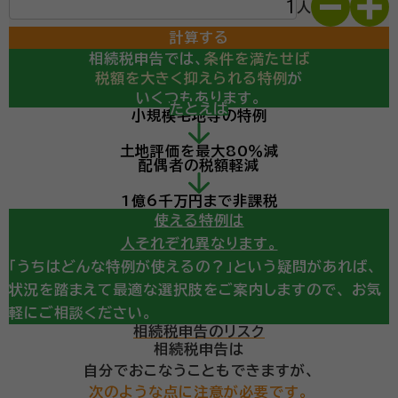
人
計算する
相続税申告では、
条件を満たせば
税額を大きく抑えられる特例
が
いくつもあります。
たとえば
小規模宅地等の特例
計算の結果、
土地評価を最大80％減
相続税の申告が必要になりそう・・・
配偶者の税額軽減
という診断が出ても、
ここからが重要です。
1億6千万円まで非課税
使える特例は
人それぞれ異なります。
「うちはどんな特例が使えるの？」という疑問があれば、
状況を踏まえて最適な選択肢をご案内しますので、
お気
軽にご相談ください。
相続税申告のリスク
相続税申告は
自分でおこなうこともできますが、
次のような点に注意が必要です。