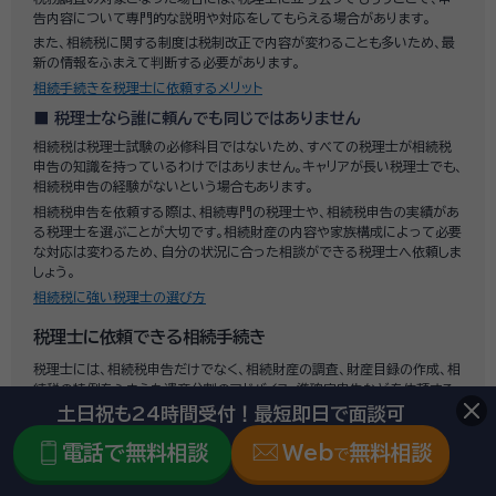
告内容について専門的な説明や対応をしてもらえる場合があります。
また、相続税に関する制度は税制改正で内容が変わることも多いため、最
新の情報をふまえて判断する必要があります。
相続手続きを税理士に依頼するメリット
税理士なら誰に頼んでも同じではありません
相続税は税理士試験の必修科目ではないため、すべての税理士が相続税
申告の知識を持っているわけではありません。キャリアが長い税理士でも、
相続税申告の経験がないという場合もあります。
相続税申告を依頼する際は、相続専門の税理士や、相続税申告の実績があ
る税理士を選ぶことが大切です。相続財産の内容や家族構成によって必要
な対応は変わるため、自分の状況に合った相談ができる税理士へ依頼しま
しょう。
相続税に強い税理士の選び方
税理士に依頼できる相続手続き
税理士には、相続税申告だけでなく、相続財産の調査、財産目録の作成、相
続税の特例をふまえた遺産分割のアドバイス、準確定申告などを依頼する
ことが多いです。
土日祝も24時間受付！最短即日で面談可
相続税申告の期限は、原則として「相続開始を知った日の翌日から10カ月
電話で無料相談
Web
無料相談
で
以内」です。期限までに、財産目録の作成・評価・遺産分割協議・申告書作
成・納税を完了しなければなりません。相続税申告の実績が豊富な税理士
に依頼すれば、手続きをスムーズに進めることができます。