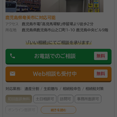
鹿児島県奄美市に対応可能
アクセス
鹿児島市電「高見馬場駅」停留場より徒歩2分
所在地
鹿児島県鹿児島市山之口町1-10 鹿児島中央ビル9階
\「いい相続」にてご相談を承ります/
phone
お電話でのご相談
無料
mail
Web相談も受付中
無料
対応業務：
遺産分割 / 生前贈与 / 相続税申告 / 相続税対策
初回面談無料
土日相談可
訪問可
事務所面談可
オンライン面談可