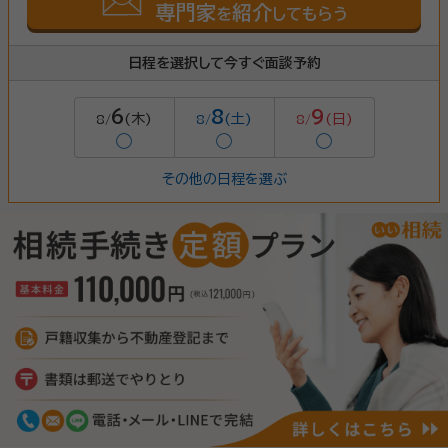
専門家
紹介
を
してもらう
日程を選択して今すぐ面談予約
6
8
9
(木)
(土)
(日)
8/
8/
8/
◯
◯
◯
その他の日程を選ぶ