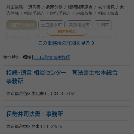
対応業務：
遺言書 / 遺産分割 / 相続財産調査 / 成年後見 / 家
族信託 / 相続手続き / 銀行手続き / 戸籍収集 / 相続人調査
初回面談無料
土日相談可
電話相談可
訪問可
事務所面談可
オンライン面談可
女性スタッフ対応可
この事務所の詳細を見る
所属する専門家：
並び替え:
標準
|
口コミ評価&件数順
橋立信啓（はしだて のぶひろ）
行政書士・特定行政書士・申請取次
行政書士・AFP・ファイナンシャルプランナー二級技能士・相続診断士
相続・遺言 相談センター 司法書士松本総合
経歴：
自動車用品商社に入社し、購買・営業・商品開発・マーケティングを
事務所
担当した後、大手自動車用品チェーン店の本部担当、自動車メーカーの首
都圏営業の統括を行う。 自動車用品商社の社員時代、平成13年に父が
東京都渋谷区恵比寿1丁目8-3-302
72歳で突如他界。 その10年後の平成23年に今度は母が74歳でこちら
事務所口コミ（抜粋）：
も突如他界。 二人の突然の死・相続を体験し、親不孝な自分を反省する。
またこの頃より、友人・知人、お取引先の通夜・葬儀に参列する機会も増
account_circle
満足度 5.0
ご利用時期：2023/4
え、争族の話を耳にするようになり、行政書士の資格取得を志す。 2016
伊勢井司法書士事務所
年4月に昭島市の自宅で 『行政書士 橋立事務所』 として独立開業。
2019年12月に、事務所を立川駅北口に移転。 2023年4月に、個人事
行政書士法人橋立事務所は、行政書士資格保有者3名と
業主から法人化を行い 『行政書士法人橋立事務所』 として活動中。 相続
東京都台東区台東1丁目26-5
業務を行い、相続の相談を受ける中で『相続税』に関するご質問を多数寄