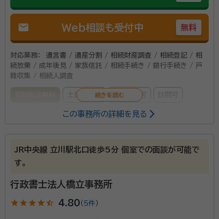
mail
Web相談も受付中
無料
対応業務：
遺言書 / 遺産分割 / 相続財産調査 / 相続登記 / 相
続放棄 / 成年後見 / 家族信託 / 相続手続き / 銀行手続き / 戸
籍収集 / 相続人調査
初回面談無料
土日相談可
電話相談可
訪問可
この事務所の詳細を見る
事務所面談可
オンライン面談可
女性スタッフ対応可
所属する専門家：
JR中央線 立川駅北口徒歩5分 個室での面談が可能で
内田 裕樹（ウチダ ヒロキ）
司法書士・行政書士、不動産鑑定士・不
す。
動産証券化協会認定マスター、民事信託士・CASBEE評価員・宅建士・FP
経歴：
・大手相続特化型司法書士法人 司法書士業界では相続分野に
行政書士法人橋立事務所
おいて国内NO1実績の法人。様々な相続手続業務（不動産名義変更、預
貯金・株等金融資産の相続、遺言、家族信託等）、セミナー等に携わる。
star
star
star
star
star_half
4.80
（
5件
）
その後、独立開業し、現在に至る。 ・大手不動産鑑定会社 司法書士
【Ree Plusが選ばれる理由】 ① 『不動産価格査定がで
として独立開業後、不動産鑑定士として、都内の大手不動産鑑定会社に所