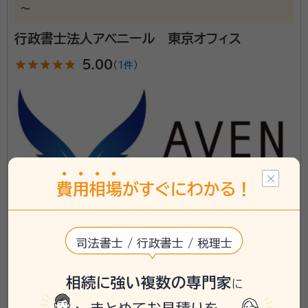
～
宮﨑 辰也（みやざき たつや）
代司法書士・行政書士・宅地建物
取引士・FP２級
行政書士法人アベニール 東京オフィス
経歴：
平成２０年 東洋大学法学部法律学科卒業 平成２２年 司法書士試験
合格 平成２２年 行政書士試験合格 平成２２年 大手弁護士事務所に勤務
star
star
star
star
star
5.00
（
1件
）
平成２３年 都内の司法書士事務所に勤務（大手司法書士法人・個人事務
所） 平成２８年 フロンティア司法書士事務所を開設
事務所口コミ（抜粋）：
account_circle
満足度 5.0
ご利用時期：2026/4
面談の感想
お電話をいただいたときの感じがとても良かったから。
契約後の感想
やりとりはほとんどメールでしたが、返信も早く、分かりやすく記載してく
費
用
相
場
がすぐにわかる！
ださったのでとてもスムーズだったと思います。誠実さを感じる対応でし
た。
東京都東京23区に対応可能
アクセス
神田駅徒歩4分
いつでも気軽に相談できる「一番身近な法律家」として
司法書士 / 行政書士 / 税理士
所在地
東京都千代田区神田多町二丁目9番地6 田中ビルディ
お客様の問題解決のために業務に取り組んでおります。
ング3F
家族信託、生前贈与、遺言書等を利用した生前対策から
相続に強い複数の専門家
に
\「いい相続」にてご相談を承ります/
相続発生後の手続きまで、円滑な資産承継をお客様と