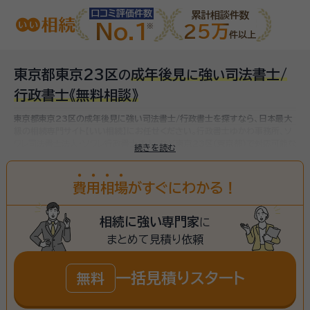
口コミ評価件数
累計相談件数
No.1
25万
件以上
東京都東京23区
成年後見
強
司法書士/
の
に
い
行政書士
《無料相談》
東京都東京23区の成年後見に強い司法書士/行政書士を探すなら、日本最大
級の相続専門サイト【いい相続】にお任せください。
行政書士ゆかわ事務所、ソ
ワレ司法書士法人・ソワレ行政書士法人、など
東京23区(東京都)で対応可能な
続きを読む
成年後見に強い司法書士/行政書士をお探しいただけます。
費
用
相
場
がすぐにわかる！
相続に強い専門家
に
まとめて見積り依頼
一括見積りスタート
無料