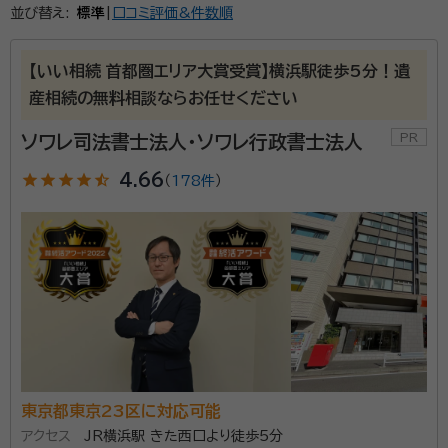
並び替え:
標準
|
口コミ評価&件数順
【いい相続 首都圏エリア大賞受賞】横浜駅徒歩5分！遺
産相続の無料相談ならお任せください
ソワレ司法書士法人・ソワレ行政書士法人
star
star
star
star
star_half
4.66
（
178件
）
東京都東京23区に対応可能
アクセス
JR横浜駅 きた西口より徒歩5分