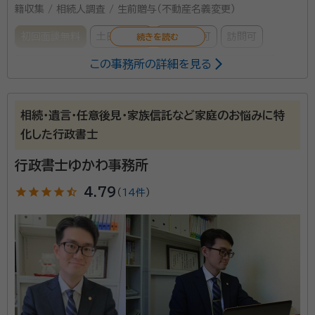
籍収集 / 相続人調査 / 生前贈与（不動産名義変更）
初回面談無料
土日相談可
電話相談可
訪問可
この事務所の詳細を見る
事務所面談可
オンライン面談可
女性スタッフ対応可
所属する専門家：
相続・遺言・任意後見・家族信託など家庭のお悩みに特
平子 剣士
青山REAX司法書士事務所代表、青山REAX㈱不動産鑑定
化した行政書士
部部長、不動産鑑定士・司法書士・宅地建物取引士
経歴：
福島県出身、茨城県つくば市在住。家族は妻と一男一女。都内司法
行政書士ゆかわ事務所
書士法人に司法書士として勤務後、CBRE株式会社の鑑定部門にて、J-
REIT、上場インフラファンドなどの証券化不動産の鑑定評価業務に従事。
star
star
star
star
star_half
4.79
（
14件
）
早稲田大学法学部卒。
西田 美樹
青山REAX行政書士事務所代表、行政書士
経歴：
北海道出身、東京都在住。家族は夫と一男一女。北海道新聞社記者
として勤務後、夫の転勤に伴い東京で編集系の仕事に従事。法律を学び直
し2023年開業。北海道大学法学部卒。
白藤 幸一
青山REAX土地家屋調査士事務所代表、土地家屋調査士・
測量士補
経歴：
東京都中野区出身、同区在住。都内司法書士法人に勤務後、都内土