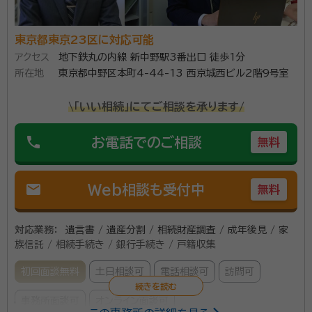
地家屋調査士法人にて不動産の表示に関する登記や土地の境界確認手続
きなどの調査・測量業務に従事。その後独立を経て現在に至る。明治大学
法学部卒。
事務所口コミ（抜粋）：
東京都東京23区に対応可能
account_circle
満足度 5.0
ご利用時期：2024/2
アクセス
地下鉄丸の内線 新中野駅3番出口 徒歩1分
面談の感想
所在地
東京都中野区本町4-44-13 西京城西ビル2階9号室
ZOOMで面談いただき、手間がかかりませんでした。
契約後の感想
\「いい相続」にてご相談を承ります/
丁寧に対応いただき、返信はいつも迅速で、非常に助かりました。
phone
お電話でのご相談
無料
相続・不動産に関するお悩みを5士業の代表者が連携し
て解決する青山REAXグループです。 青山REAX司法
mail
Web相談も受付中
無料
書士事務所のほか、青山REAX行政書士事務所、青山
REAX土地家屋調査士事務所、青山REAX株式会社不
対応業務：
遺言書 / 遺産分割 / 相続財産調査 / 成年後見 / 家
動産鑑定部、青山REAX法律事務所が同じビルのフロア
族信託 / 相続手続き / 銀行手続き / 戸籍収集
資格等：
司法書士、行政書士、不動産鑑定士、土地家屋調査士、弁護
内にあり、連携してお客さまの問題解決に当たります。
士
初回面談無料
土日相談可
電話相談可
訪問可
相続発生後の各種手続き、不動産の価値の査定及び有
所属団体：
東京司法書士会、東京都行政書士会、東京土地家屋調査
効活用について、お気軽にご相談ください。 初回相談
士会、東京都不動産鑑定士協会、東京第二弁護士会
事務所面談可
オンライン面談可
は無料で一都三県より、不動産については全国各地の