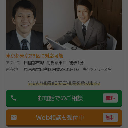
経歴：
私たちはこれまで、常に誠実に業務を遂行することで、お客様との
に抑え、争族とならないよう相続人間の関係にも配慮し
信頼関係を育んでまいりました。そして、これからも誠実と信頼をモットー
に、お客様、従業員、社会に貢献してまいります。
手続きを遂行していきます。 ②他の専門家との幅広い
事務所口コミ（抜粋）：
ネットワーク 弁護士、税理士、土地家屋調査士、不動産
account_circle
会社など各分野の専門家と幅広いネットワークを持って
満足度 5.0
ご利用時期：2022/12
おり、新たに別の専門家を探す手間を省き、お客様のご
負担を最小限にし、ワンストップで手続きを進めていき
アベニールの理念 私たちは、超高齢社会の中にあって、
ます。案件・所在・お客様の性格等も加味しながら、お客
東京都東京23区に対応可能
高齢者とその家族が抱える不安の解消に努めます。 そし
様にプロフェッショナルをご紹介させていただきます。
アクセス
田園都市線 用賀駅東口 徒歩1分
て、高齢者の皆様が人生の最後を前向きに、積極的に生
③ご紹介とリピーターが多い事務所 当事務所の特徴と
所在地
東京都世田谷区用賀2-38-16 キャッテリー2階
きられることをサポートし、明るく元気な社会づくりに貢
して、一度お手続きに関与させていただいたお客様か
献していきます。 当法人は、相続に関して確かな知識と
\「いい相続」にてご相談を承ります/
らのご紹介とリピーターが多いという特徴がございま
資格等：
行政書士、ファイナンシャル・プランナー、相続アドバイザー、
経験を備えた行政書士が複数人所属しております。 誰
銀行ジェロントロジスト
す。 お客様に寄り添い、フットワークが軽く、どのような
に相談したらいいかわからないこと、まずは無料相談か
phone
お電話でのご相談
無料
問題も解決に向けて真剣に取り組んでいくという姿勢
所属団体：
東京都行政書士会・神奈川県行政書士会・愛知県行政書
らお客様の希望に合うオーダーメイドのプランを作成い
士会・三重県行政書士会
が評価されています。
たします。 相続に強い他士業との連携サポートにも力を
mail
Web相談も受付中
無料
入れているため、アベニールがお客様の相続に関するす
べてのサポート窓口となります。 お気楽にお問合せくだ