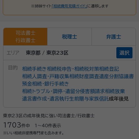
※姉妹サイト
「相続費用見積ガイド」
に遷移します
司法書士
税理士
弁護士
行政書士
エリア
東京都 / 東京23区
選択
目的
相続手続き
相続税申告・相続税対策
相続登記
相続人調査・戸籍収集
相続財産調査
遺産分割協議書
預金相続・銀行手続き
相続トラブル・調停・遺留分侵害額請求
相続放棄
遺言書作成・遺言執行
生前贈与
家族信託
成年後見
東京23区の成年後見に強い司法書士/行政書士
1703
件中
1〜40
件表示
※いい相続非提携専門家も含みます。