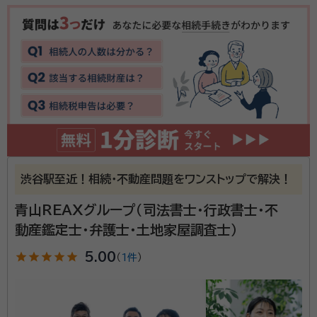
所属する専門家：
福井 敏也（フクイ トシヤ）
行政書士・福井法務事務所は、東京都港区を拠点に、相
続・遺言を中心とした法務サポートを行う行政書士事務
所です。相続は、ご家族の状況や財産内容によって手続
きが大きく異なり、「何から始めればよいのか分からな
い」と不安を感じられる方も少なくありません。当事務
資格等：
行政書士、宅地建物取引士 、測量士補
所では、そのようなお悩みに寄り添い、分かりやすく丁
渋谷駅至近！相続・不動産問題をワンストップで解決！
所属団体：
東京都行政書士会
寧な説明を心がけています。
青山REAXグループ（司法書士・行政書士・不
動産鑑定士・弁護士・土地家屋調査士）
star
star
star
star
star
5.00
（
1件
）