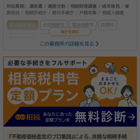
対応業務：
遺言書 / 遺産分割 / 相続財産調査 / 成年後見 / 家
さい。
族信託 / 相続手続き / 銀行手続き / 戸籍収集 / 相続人調査
初回面談無料
土日相談可
電話相談可
訪問可
事務所面談可
オンライン面談可
この事務所の詳細を見る
所属する専門家：
小溝 琢（こみぞ たく）
行政書士
経歴：
早稲田大学政治経済学部卒
当オフィスは相続・終活に特化した東京都世田谷区用賀
にある行政書士事務所です。 行政書士の業務は色々あ
りますが、当オフィスは相続・終活を専門に取り扱ってお
ります。特に生前対策、具体的には、将来の認知症の発
症がご不安な方、争族を回避されたい方、ご両親が心配
資格等：
行政書士・家族信託コンサルタント・身元証明相談士・2級
な子供世代の方向けの遺言書作成サポート、家族信託の
FP技能士・宅建士
『不動産価格査定のプロ集団』による、良質な相続手続
設計、任意後見契約、また、おひとりさまや頼る人がい