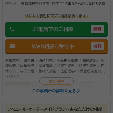
所属団体：
東京都行政書士会
所在地
東京都世田谷区玉川３丁目１３番８号七のはなビル２階
はないことが多いため、ご理解いただけるようわかりや
すい説明で対応をさせていただきます。
\「いい相続」にてご相談を承ります/
phone
お電話でのご相談
無料
mail
Web相談も受付中
無料
対応業務：
遺言書 / 遺産分割 / 相続財産調査 / 相続登記 / 相
続放棄 / 成年後見 / 家族信託 / 相続手続き / 銀行手続き / 戸
籍収集 / 事業承継 / 相続人調査 / 生前贈与（不動産名義変更） /
任意後見
初回面談無料
土日相談可
電話相談可
訪問可
この事務所の詳細を見る
事務所面談可
オンライン面談可
女性スタッフ対応可
所属する専門家：
アベニール・オーダーメイドプラン～あなただけの相続