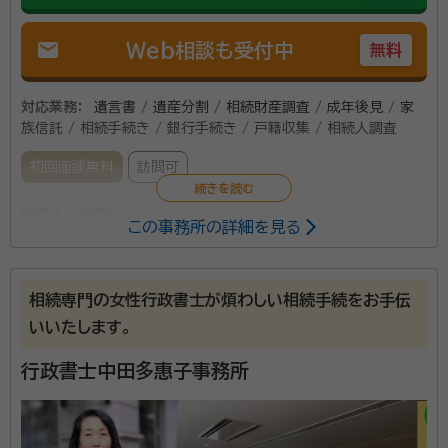
で安心してお任せいただけます。 横浜での相続に精通したプロ
資格等：
司法書士、行政書士、相続診断士
チームが、相続法務から税務にいたるまでお客様をフルサポート
mail
Web相談も受付中
無料
します。 面談は土日やオンライン、ご自宅への出張面談も可能で
所属団体：
神奈川県司法書士会・神奈川県行政書士会
す。お気軽にご相談ください。
対応業務：
遺言書 / 遺産分割 / 相続財産調査 / 成年後見 / 家
族信託 / 相続手続き / 銀行手続き / 戸籍収集 / 相続人調査
初回面談無料
訪問可
所属する専門家：
この事務所の詳細を見る
瀬下 宏明（せしも ひろあき）
行政書士
相続専門の女性行政書士が煩わしい相続手続をお手伝
遺言書をどうやって作成するのか、よく分からない。遺
いいたします。
産相続が起きたが、誰に相談すればいいか分からない。
こんな遺言書作成、遺産相続等でのお悩みについて、ど
行政書士中田多惠子事務所
んなことでもていねいにお話を伺いますので、いつでも
お気軽にお問い合わせください。
資格等：
行政書士