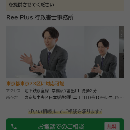
所属団体：
東京都行政書士会・身元保証相談士協会・一般社団法人
を提供させてください
ない方の身元証明やご逝去後の葬儀や納骨、遺品整理
いきいきライフ協会たまがわ
（死後事務委任契約）などのお悩み解決を得意としてい
Ree Plus 行政書士事務所
ます。
東京都東京23区に対応可能
アクセス
地下鉄銀座線 京橋駅7番出口 徒歩2分
所在地
東京都中央区日本橋茅場町二丁目１０番１０号レオロック
ビル３階
\「いい相続」にてご相談を承ります/
phone
お電話でのご相談
無料