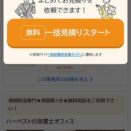
まとめてお見積りを
共に考え実行に移す相続のトータルコーディネーターだ
phone
お電話でのご相談
無料
資格等：
行政書士 / 司法書士 / 宅地建物取引士 / FP２級
依頼できます！
と自負しております。 相続といっても、法的及び税務的
所属団体：
東京都行政書士会
な観点から、人の感情という複雑な問題が起こりえま
mail
Web相談も受付中
無料
す。そのため、目の前の問題点だけでなく、将来起こりう
一括見積りスタート
無料
る様々な問題まで想定し、今できる最善の策を選択して
いきます。 ①生前対策から相続発生後の手続きまで実
対応業務：
遺言書 / 遺産分割 / 相続財産調査 / 成年後見 / 家
族信託 / 相続手続き / 銀行手続き / 戸籍収集 / 相続人調査
績豊富な事務所 超高齢化社会を迎えた現在において、
※姉妹サイト
「相続費用見積ガイド」
に遷移します
将来の相続に備えた対策が年々重要になってきており、
初回面談無料
土日相談可
電話相談可
訪問可
当事務所にご相談にいらっしゃるお客様も増えていま
事務所面談可
オンライン面談可
女性スタッフ対応可
す。 生前対策であれば、家族信託、成年後見、任意後見、
この事務所の詳細を見る
生前贈与などの選択肢がありますが、選択肢が多いから
所属する専門家：
こそ案件ごとにどのような対策を取るのか、豊富な経験
から最善の方法を提案いたします。 また、当事務所の行
古田 智史（フルタ トモフミ）
行政書士、ファイナンシャル・プランナ
相続終活専門★用賀駅1分★無料相談をご利用下さ
ー、相続アドバイザー、銀行ジェロントロジスト
政書士は成年後見人や任意後見人も務めており、手続
い！
経歴：
お気楽にご相談ください！
き面だけでなくお客様の普段の生活面からもサポートさ
ハーベスト行政書士オフィス
せていただいております。 相続発生後の遺産承継業務
服部脩（ハットリユウ）
特定行政書士
や遺言執行の経験も豊富で、相続財産の凍結を最小限