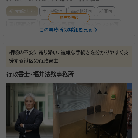
初回面談無料
土日相談可
電話相談可
訪問可
事務所面談可
オンライン面談可
女性スタッフ対応可
この事務所の詳細を見る
所属する専門家：
中田 多惠子（なかだ たえこ）
行政書士、CFP®、就活カウンセラ
相続の不安に寄り添い、複雑な手続きを分かりやすく支
ー２級
援する港区の行政書士
経歴：
証券会社勤務時代に、お客様からの様々な問合せに対応するため
ＣＦＰの資格を取得。年間1,000人ほどのお客様からのご相談をお受けし
行政書士・福井法務事務所
ていました。 お問合せの中で、特に相続の手続きは書類のやり取りで苦
労している方が多く、スムーズに行く方が珍しいといった状況。 ご家族が
【相談無料】土日、オンラインでの対応も可能です（要ご
悲しむ暇もなく手続きで四苦八苦している姿を目の当たりにして、相続は
生前にきちんと対策しておくのが大切だと痛感。 私自身、かつての父親の
予約） 証券会社勤務経験があり、CFP®（ファイナンシャ
相続手続きで苦労した記憶も重なり、相続の分野で人の役に立たいたい
ルプランナー）資格を持つ行政書士が相続手続きをお手
という想いから、相続の専門家になるため行政書士を目指すことに。 板
橋区で行政書士中田多惠子事務所を開業
伝いいたします。 大切なご家族を亡くし、悲しみに浸る
間もなく次から次へとやることに追われてしまう相続手
資格等：
行政書士、CFP®、就活カウンセラー２級
続き。 私自身が家族を亡くした時に体験したこと、ま
所属団体：
東京都行政書士会、日本ファイナンシャルプランナーズ協
た、証券会社勤務時代に手続きでお困りの方の相談に