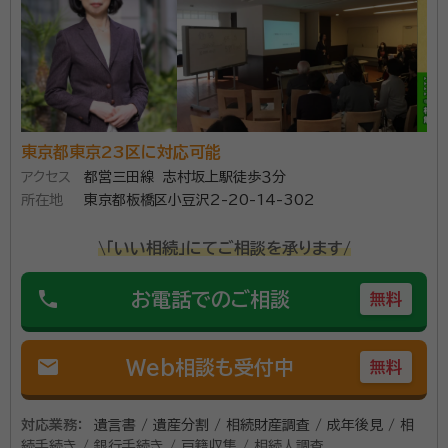
所属団体：
東京都行政書士会
東京都東京23区に対応可能
アクセス
都営三田線 志村坂上駅徒歩３分
所在地
東京都板橋区小豆沢2-20-14-302
\「いい相続」にてご相談を承ります/
phone
お電話でのご相談
無料
mail
Web相談も受付中
無料
対応業務：
遺言書 / 遺産分割 / 相続財産調査 / 成年後見 / 相
続手続き / 銀行手続き / 戸籍収集 / 相続人調査