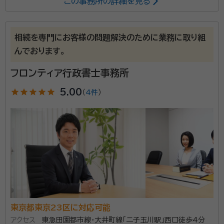
この事務所の詳細を見る
問題に対応いたします。
所属する専門家：
湯川 まさゆき
行政書士
相続を専門にお客様の問題解決のために業務に取り組
んでおります。
事務所口コミ（抜粋）：
フロンティア行政書士事務所
account_circle
満足度 5.0
ご利用時期：2026/2
面談の感想
star
star
star
star
star
5.00
（
4件
）
基本的な考え方、法律、必要となる費用など、丁寧な説明を頂いた。
契約後の感想
限れたスケジュール内にも関わらず、迅速に対応頂いた。
「相続が発生したけれども、手続きが分からない」「遺言
書ってどうやって作ればいいの？ 」「認知症対策として
後見と家族信託の違いがわからない」など、はじめて直
面する家庭のお悩みに対し、実務家として丁寧にわかり
やすく解決までをサポートすることが、当事務所の役目
東京都東京23区に対応可能
資格等：
行政書士
です。 特に、相続・遺言は、法律や専門用語など身近で
アクセス
東急田園都市線・大井町線「二子玉川駅」西口徒歩4分