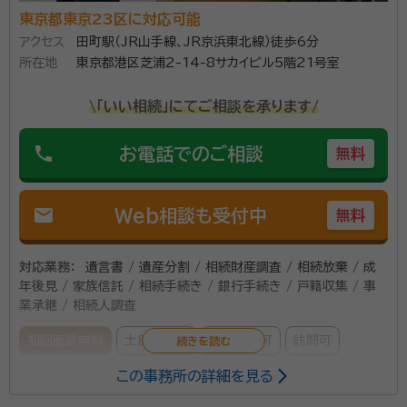
会
東京都東京23区に対応可能
多数対応した経験から、お客様の立場に立ち、分かりや
アクセス
田町駅（JR山手線、JR京浜東北線）徒歩6分
すい言葉で丁寧なご説明、きめ細かい対応を心掛けて
所在地
東京都港区芝浦2-14-8サカイビル5階21号室
おります。 ご面談時間は１時間と固定せず、柔軟に対応
しておりますので、まずはゆっくりとお客様の状況をお
\「いい相続」にてご相談を承ります/
伺いし、そのうえでお手伝い出来る手続きをご提案いた
します。 他の専門家と提携し、行政書士では出来ない手
phone
お電話でのご相談
無料
続きもワンストップでサポートいたします。
mail
Web相談も受付中
無料
対応業務：
遺言書 / 遺産分割 / 相続財産調査 / 相続放棄 / 成
年後見 / 家族信託 / 相続手続き / 銀行手続き / 戸籍収集 / 事
業承継 / 相続人調査
初回面談無料
土日相談可
電話相談可
訪問可
この事務所の詳細を見る
事務所面談可
オンライン面談可