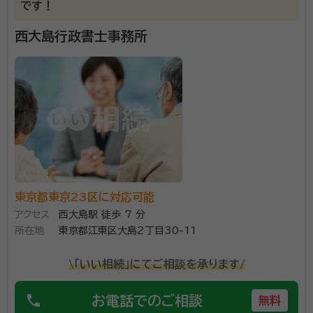
です！
経歴：
相続業務歴15年
西大島行政書士事務所
深野 友和（ふかの ともかず）
行政書士
経歴：
相続業務歴20年
事務所口コミ（抜粋）：
account_circle
満足度 5.0
ご利用時期：2026/5
面談の感想
共働きのため、日曜日に自宅まで来ていただき、助かりました。説明もわ
かりやすく、費用も明確だったのでそのままお願いすることにいたしまし
た。
契約後の感想
東京都東京23区に対応可能
依頼後の質問や要望にも素早く対応していただけ、何度でも回答してく
アクセス
西大島駅 徒歩 7 分
ださること。
所在地
東京都江東区大島2丁目30-11
横浜市の相続・遺言に関するご相談ならソワレ司法書士法人へ。
\「いい相続」にてご相談を承ります/
相続のご相談は【完全無料】。【横浜駅徒歩5分】 横浜市内で財
産・不動産の相続・相続放棄・終活にお悩みの方はお気軽にご相
phone
お電話でのご相談
無料
談ください。 相続の相談実績年間約1,000件。豊富な相談実績