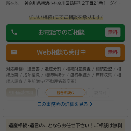
所在地
神奈川県横浜市神奈川区鶴屋町2丁目21番1 ダイヤビ
ル504（ダイヤビル１階にエネオス様がございます）
\「いい相続」にてご相談を承ります/
phone
お電話でのご相談
無料
mail
Web相談も受付中
無料
対応業務：
遺言書 / 遺産分割 / 相続財産調査 / 相続登記 / 相
続放棄 / 成年後見 / 相続手続き / 銀行手続き / 戸籍収集 / 相
続人調査 / 生前贈与（不動産名義変更）
初回面談無料
土日相談可
電話相談可
訪問可
この事務所の詳細を見る
事務所面談可
オンライン面談可
女性スタッフ対応可
所属する専門家：
遺産相続・遺言のことならお任せ下さい！ご相談は無料
遠藤 匡朗（えんどう まさろう）
司法書士