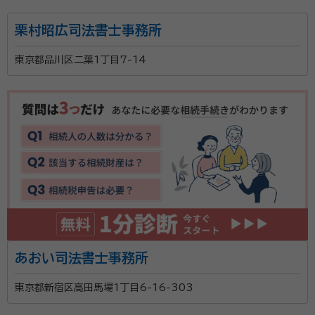
補助者3名で業務を行っております。 相続の事でした
せられるようになり、ファイナンシャルプランナー2級技能士（国家資格）を
ら、どの様な事でもご相談を伺えます。 関係士業との提
取得。AFP登録を行う。 相続に関する更に深い知識・情報の収集の為に、
栗村昭広司法書士事務所
民間資格である『相続診断士』の資格を取得。相続診断士との共同セミナ
携により、お客様の手間を省き、ワンストップでご対応
ーの開催が増え今に至る。
をさせて頂けます。 通常営業時間は午前9時～午後6時
東京都品川区二葉1丁目7-14
資格等：
行政書士・特定行政書士・申請取次行政書士・AFP・ファイ
となっていますが、午後6時以降のご面談や、土日祝日
ナンシャルプランナー二級技能士・相続診断士
のご面談も予約制で承っております。 お気軽にご相談
所属団体：
東京都行政書士会
下さい。
あおい司法書士事務所
東京都新宿区高田馬場1丁目6-16-303