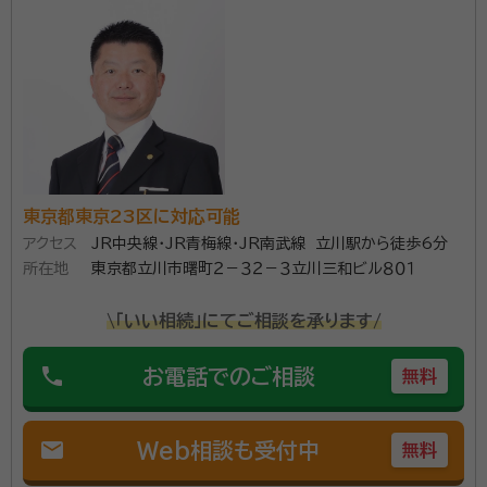
属し、下記のような不動産鑑定評価に携わる。 相続税関係の不動産評
きる真のプロ集団』 「豊富なスキルと実績に裏付けら
価。 担保不動産評価。 事業会社所有不動産の評価。 J-REIT・
れた、多角的な視点に基づくコンサル・最適のサービス
私募ファンド関係の不動産評価（オフィス、店舗、レジ、商業施設、ホテル、
物流、老人ホーム、保育園、アリーナ等）。
の提供！」 当グループの代表は、司法書士のみなら
ず、行政書士、不動産鑑定士、宅建士、不動産証券化協
所属団体：
東京都司法書士会、東京都不動産鑑定士協会、東京都行
会認定マスター、民事信託士等々の資格を保有しており
政書士会ほか
ます。 また、これまで司法書士として延べ4,000件以
上の相続案件を担当し、不動産鑑定士として全てのアセ
東京都東京23区に対応可能
ットの鑑定評価を経験しております。 不動産の適
アクセス
JR中央線・JR青梅線・JR南武線 立川駅から徒歩6分
正価格がわかる事務所だからこそ、多角的な視点に基づ
所在地
東京都立川市曙町２－３２－３立川三和ビル８０１
き、お客様のニーズに合わせたご提案をさせて頂きま
す。 「他士業連携による真の問題解決」 これまで培
\「いい相続」にてご相談を承ります/
ってきたネットワーク（弁護士、税理士、公認会計士、建
phone
築士、土地家屋調査士等）を駆使して、完全なサービス
お電話でのご相談
無料
を提供させて頂きます。
mail
Web相談も受付中
無料