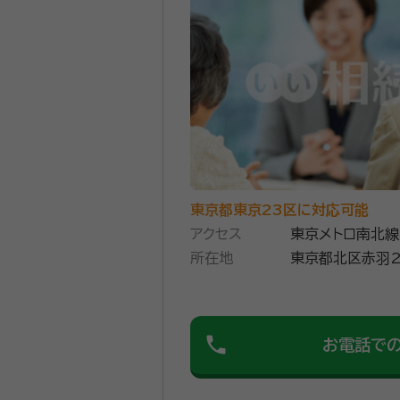
イスします。
資格等：
行政書士
所属団体：
東京都行政書士会
東京都東京23区に対応可能
アクセス
東京メトロ南北線
所在地
東京都北区赤羽2-
phone
お電話で