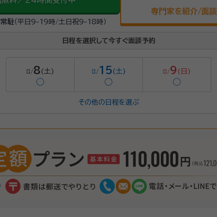
話無料／24時間受付中
専門家を紹介/面
が常駐
（平日9-19時/土日祝9-18時）
日程を選択して今すぐ面談予約
8
15
9
(土)
(土)
(日)
8/
8/
8/
◯
◯
◯
その他の日程を選ぶ