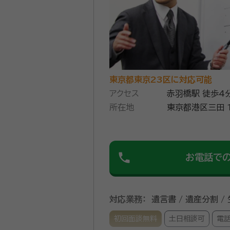
東京都東京23区に対応可能
アクセス
赤羽橋駅 徒歩4
所在地
東京都港区三田 1-
S 610
phone
お電話で
対応業務：
遺言書 / 遺産分割 /
初回面談無料
土日相談可
電