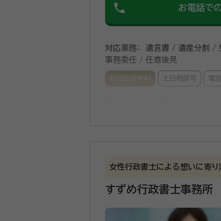
phone
お電話で
対応業務：
遺言書 / 遺産分割 /
事務委任 / 任意後見
初回面談無料
土日相談可
電
事務所口コミ（抜粋）：
account_circle
満足度 5.0
ご利用時期：20
面談の感想
こちらの意向をしっかり聴いたうえ
契約後の感想
女性行政書士による想いに寄り
依頼後のメール及び電話の対応が迅
すずめ行政書士事務所
相続・後見・家族信託のセミナー講師
等遺産分割協議が困難な様々な相続