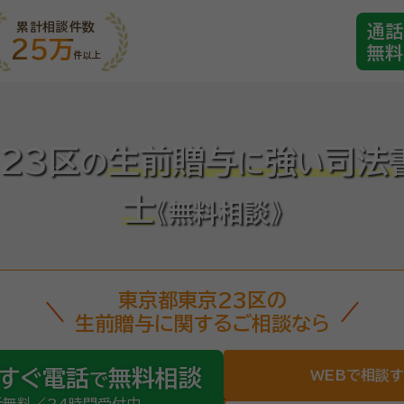
累計相談件数
通話
25万
無料
件以上
23区
生前贈与
強
司法
の
に
い
士
《無料相談》
東京都東京23区の
生前贈与に関するご相談なら
すぐ電話
無料相談
WEBで相談
で