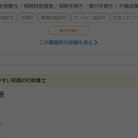
 生前贈与 / 相続財産調査 / 相続手続き / 銀行手続き / 戸籍収
話相談可
訪問可
事務所面談可
オンライン面談可
女性スタッフ
この事務所の詳細を見る
書士
東京都行政書士会空き家問題相談員 日本ミクロモザイク協会講師・ミクロ
サポート致します。相続手続き、遺言書、死後事務、見守り、墓じ
お問合せ頂けると幸いです。
やすい笑顔の行政書士
所