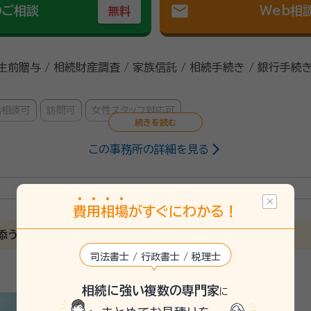
mail
のご相談
Web相
無料
 生前贈与 / 相続財産調査 / 家族信託 / 相続手続き / 銀行手続き
話相談可
訪問可
女性スタッフ対応可
この事務所の詳細を見る
25/7
費
用
相
場
がすぐにわかる！
で細かな対応をしてもらえたから。
添う終活サポート
速でこちらの分からない事等も丁寧に回答をして貰えた。
司法書士 / 行政書士 / 税理士
相続に強い複数の専門家
を長年務める行政書士が対応いたします！ ２０名以上の相続人がいるケー
に
を解決してきました。円満相続の秘訣、相続手続きの順番など相続に関す