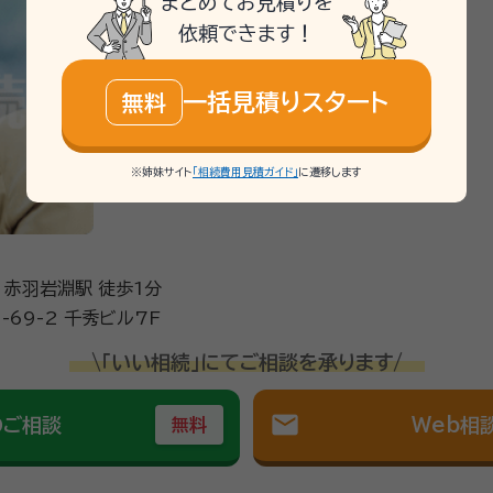
まとめてお見積りを
依頼できます！
一括見積りスタート
無料
※姉妹サイト
「相続費用見積ガイド」
に遷移します
 赤羽岩淵駅 徒歩1分
69-2 千秀ビル7F
\「いい相続」にてご相談を承ります/
mail
のご相談
Web相
無料