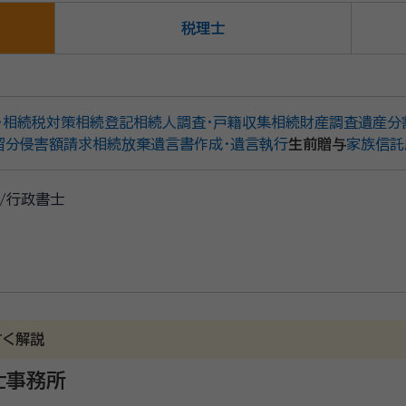
税理士
・相続税対策
相続登記
相続人調査・戸籍収集
相続財産調査
遺産分
留分侵害額請求
相続放棄
遺言書作成・遺言執行
生前贈与
家族信託
/行政書士
すく解説
士事務所