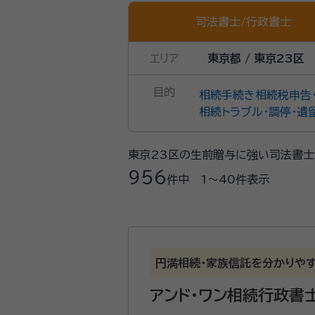
司法書士
/
行政書士
エリア
東京都 / 東京23区
目的
相続手続き
相続税申告
相続トラブル・調停・遺
東京23区の生前贈与に強い司法書士
956
件中
1〜40
件表示
円満相続・家族信託を分かりや
アンド・ワン相続行政書