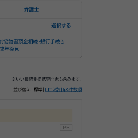
弁護士
選択
割協議書
預金相続・銀行手続き
成年後見
※いい相続非提携専門家も含みます。
並び替え:
標準
|
口コミ評価&件数順