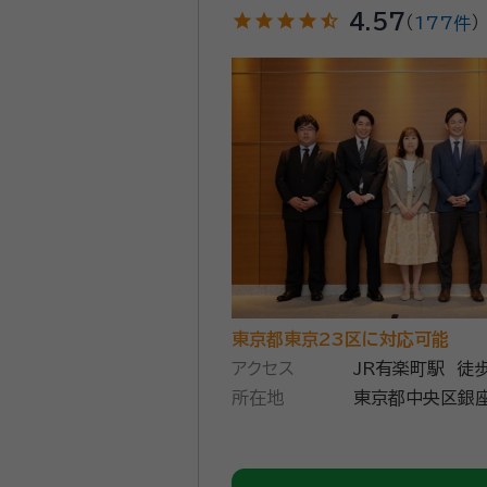
star
star
star
star
star_half
4.57
（
177件
）
東京都東京23区に対応可能
アクセス
JR有楽町駅 徒
所在地
東京都中央区銀座1