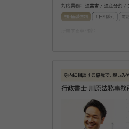
対応業務：
遺言書 / 遺産分割 /
初回面談無料
土日相談可
電
所属する専門家：
塗木 薫（ぬるき かおる）
行政
経歴：
2020年行政書士試験合格 
東京都を中心に終活・相続を円満
いことがありましたらお気軽に
身内に相談する感覚で、親しみ
行政書士 川原法務事務
資格等：
行政書士
所属団体：
東京都行政書士会