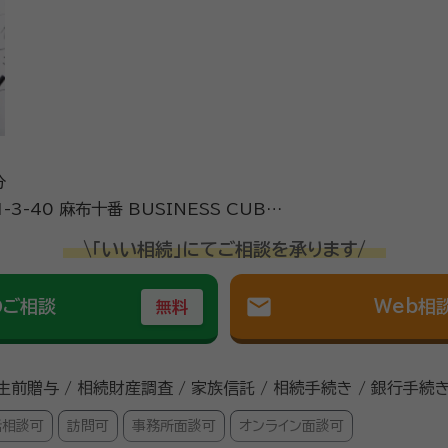
分
3-40 麻布十番 BUSINESS CUBE-
\「いい相続」にてご相談を承ります/
mail
のご相談
Web相
無料
 生前贈与 / 相続財産調査 / 家族信託 / 相続手続き / 銀行手続き
話相談可
訪問可
事務所面談可
オンライン面談可