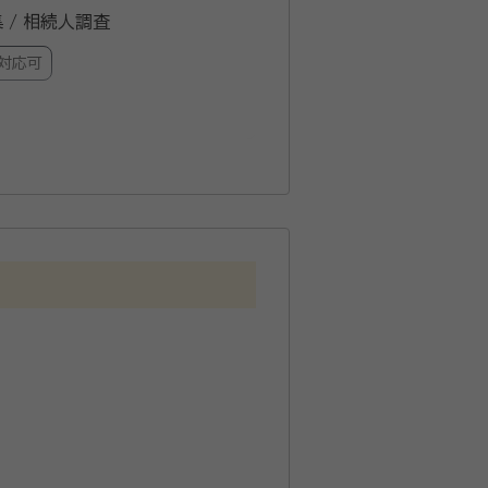
集 / 相続人調査
対応可
モザイク作家
まい、任意後見など、ご相談した