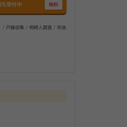
談も受付中
無料
 / 戸籍収集 / 相続人調査 / 死後
ス、連絡拒否する相続人がいるケース
るあらゆることを分かりやすくアドバ