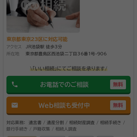
所属団体：
東京都行政書士会
東京都東京23区に対応可能
アクセス
JR池袋駅 徒歩3分
所在地
東京都豊島区西池袋二丁目36番1号-906
\「いい相続」にてご相談を承ります/
phone
お電話でのご相談
無料
mail
Web相談も受付中
無料
対応業務：
遺言書 / 遺産分割 / 相続財産調査 / 相続手続き /
銀行手続き / 戸籍収集 / 相続人調査