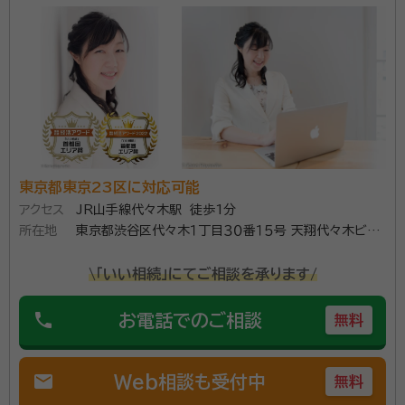
相続・後見・家族信託のセミナー講師を長年務める行政書士が対
応いたします！ ２０名以上の相続人がいるケース、連絡拒否する
相続人がいるケース等遺産分割協議が困難な様々な相続を解決
してきました。円満相続の秘訣、相続手続きの順番など相続に関
するあらゆることを分かりやすくアドバイスします。
資格等：
行政書士
所属団体：
東京都行政書士会
東京都東京23区に対応可能
アクセス
JR山手線代々木駅 徒歩1分
所在地
東京都渋谷区代々木１丁目３０番１５号 天翔代々木ビ
ル ４０２
\「いい相続」にてご相談を承ります/
phone
お電話でのご相談
無料
mail
Web相談も受付中
無料