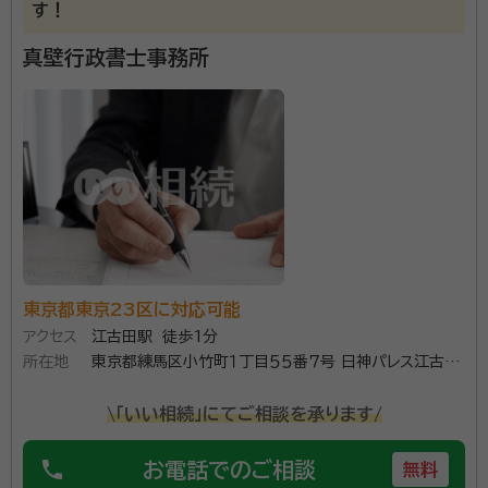
す！
真壁行政書士事務所
東京都東京23区に対応可能
アクセス
江古田駅 徒歩1分
所在地
東京都練馬区小竹町１丁目５５番７号 日神パレス江古田
１０７
\「いい相続」にてご相談を承ります/
phone
お電話でのご相談
無料