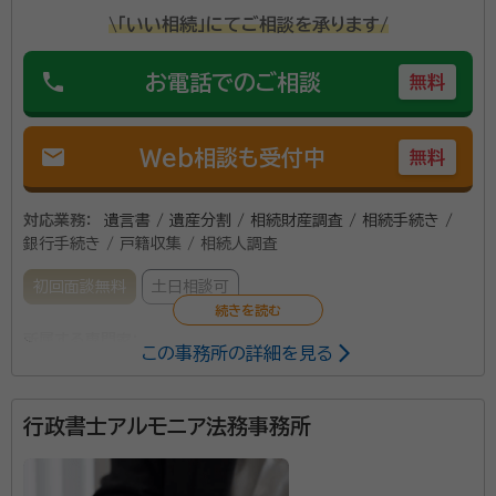
\「いい相続」にてご相談を承ります/
phone
お電話でのご相談
無料
mail
Web相談も受付中
無料
対応業務：
遺言書 / 遺産分割 / 相続財産調査 / 相続手続き /
銀行手続き / 戸籍収集 / 相続人調査
初回面談無料
土日相談可
所属する専門家：
この事務所の詳細を見る
白井 豪祐（シライ タケヒロ）
特定行政書士
行政書士アルモニア法務事務所
【対応地域】日本全国対応しています 【営業時間】平日
13:00-22:00 土・日・祝 11:00-22:00