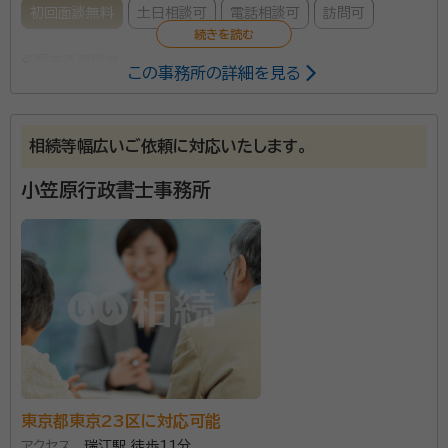
初回面談無料
土日相談可
電話相談可
訪問可
所属する専門家：
この事務所の詳細を見る
東 優（ヒガシ マサル）
行政書士
相続等幅広いご依頼に対応いたします。
当事務所では、「円満、円滑な社会をつくるお手伝い」を
理念に掲げ、相続手続きを円満に進めることを第一に考
小笠原行政書士事務所
え、相続人間の無用な紛争を予防し、相続手続きを無事
に完了させることに最大限心を砕いて業務を行ってお
ります。 さらに、煩雑な相続手続きへの心身にかかるご
資格等：
行政書士
負担を軽減し、日常のお仕事や諸活動にもこれまでどお
所属団体：
東京都行政書士会
りに集中していただけるように、膨大で煩雑な手続きを
一括して代行するサービスを行っております。 初回相談
料は無料ですので、まずはお気軽に相談ください。
東京都東京23区に対応可能
アクセス
瑞江駅 徒歩11分