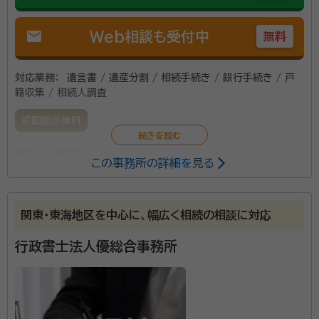
mail
Web相談も受付中
無料
対応業務：
遺言書 / 遺産分割 / 相続手続き / 銀行手続き / 戸
籍収集 / 相続人調査
初回面談無料
所属する専門家：
この事務所の詳細を見る
真壁 喜一郎（まかべ きいちろう）
行政書士
関東・東海地区を中心に、幅広く相続の相談に対応
安心と満足を基本理念に１件１件ていねいな仕事を心が
けております。相続発生前のこと（遺言、任意後見契約、
行政書士法人優総合事務所
死後事務委任契約など）から相続発生後のこと（遺産整
理、遺言執行など）をご相談ください。 【対応地域】東京
都 【営業時間】平日9:00～18:00 事前にご連絡いた
資格等：
行政書士
だければ休日・時間外も対応いたします。