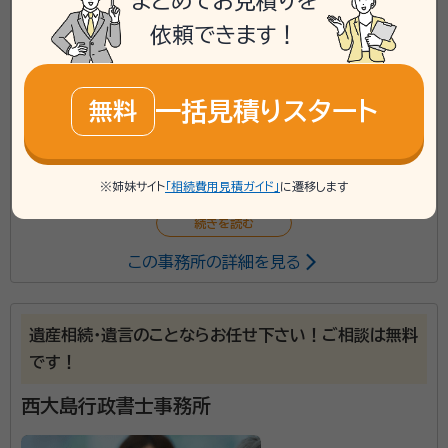
まとめてお見積りを
phone
お電話でのご相談
無料
依頼できます！
mail
Web相談も受付中
無料
一括見積りスタート
無料
対応業務：
遺言書 / 遺産分割 / 相続財産調査 / 相続手続き /
銀行手続き / 戸籍収集 / 相続人調査
※姉妹サイト
「相続費用見積ガイド」
に遷移します
この事務所の詳細を見る
遺産相続・遺言のことならお任せ下さい！ご相談は無料
です！
西大島行政書士事務所