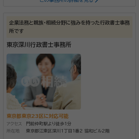
齋藤道生
行政書士、AFP、ビジネス法務エキスパート、損害保険募集
資格
企業法務と親族・相続分野に強みを持った行政書士事務
経歴：
長野県出身、早稲田大学法学部卒 民間＆外資生命保険会社・損保
代理店・銀行勤務経験をへて現職
所です
東京深川行政書士事務所
相続（事前準備から手続きまで）及び遺言書作成を中心
に、『終活』全般についてFP（ファイナンシャルプランニ
ング）を加えて「老後の安心」をお届けいたします。
資格等：
行政書士、AFP、ビジネス法務エキスパート、損害保険募集
資格
所属団体：
東京都行政書士会
東京都東京23区に対応可能
アクセス
門前仲町駅より徒歩1分
所在地
東京都江東区深川1丁目1番2 協和ビル2階