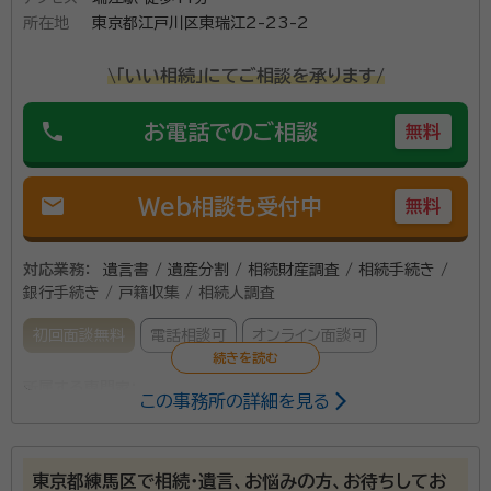
所在地
東京都江戸川区東瑞江2-23-2
\「いい相続」にてご相談を承ります/
phone
お電話でのご相談
無料
mail
Web相談も受付中
無料
対応業務：
遺言書 / 遺産分割 / 相続財産調査 / 相続手続き /
銀行手続き / 戸籍収集 / 相続人調査
初回面談無料
電話相談可
オンライン面談可
所属する専門家：
この事務所の詳細を見る
小笠原 正裕（おがさわら まさひろ）
行政書士
東京都練馬区で相続・遺言、お悩みの方、お待ちしてお