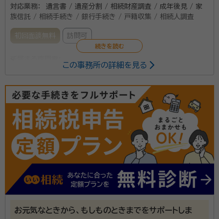
対応業務：
遺言書 / 遺産分割 / 相続財産調査 / 成年後見 / 家
族信託 / 相続手続き / 銀行手続き / 戸籍収集 / 相続人調査
初回面談無料
訪問可
所属する専門家：
この事務所の詳細を見る
瀬下 宏明（せしも ひろあき）
行政書士
遺言書をどうやって作成するのか、よく分からない。遺
産相続が起きたが、誰に相談すればいいか分からない。
こんな遺言書作成、遺産相続等でのお悩みについて、ど
んなことでもていねいにお話を伺いますので、いつでも
お気軽にお問い合わせください。
資格等：
行政書士
所属団体：
東京都行政書士会
お元気なときから、もしものときまでをサポートしま