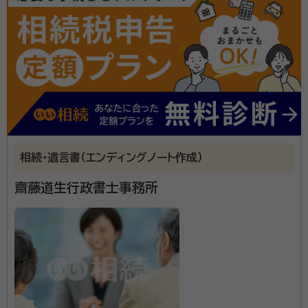
遠藤 匡朗（えんどう まさろう）
司法書士
経歴：
相続業務歴15年
深野 友和（ふかの ともかず）
行政書士
経歴：
相続業務歴20年
事務所口コミ（抜粋）：
account_circle
満足度 5.0
ご利用時期：2026/5
面談の感想
相続・遺言書（エンディングノート作成）
共働きのため、日曜日に自宅まで来ていただき、助かりました。説明もわ
かりやすく、費用も明確だったのでそのままお願いすることにいたしまし
齋藤道生行政書士事務所
た。
契約後の感想
依頼後の質問や要望にも素早く対応していただけ、何度でも回答してく
ださること。
横浜市の相続・遺言に関するご相談ならソワレ司法書士法人へ。
相続のご相談は【完全無料】。【横浜駅徒歩5分】 横浜市内で財
産・不動産の相続・相続放棄・終活にお悩みの方はお気軽にご相