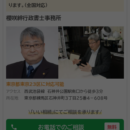
ご依頼案件等はオンライン面談等でご要望をお聞きし、
ります。（全国対応）
迅速・誠実に対応させて頂きます。
櫻咲絆行政書士事務所
資格等：
行政書士
所属団体：
東京都行政書士会
東京都東京23区に対応可能
アクセス
西武池袋線 石神井公園駅南口から徒歩３分
所在地
東京都練馬区石神井町３丁目２５番４－６０８号
\「いい相続」にてご相談を承ります/
phone
お電話でのご相談
無料