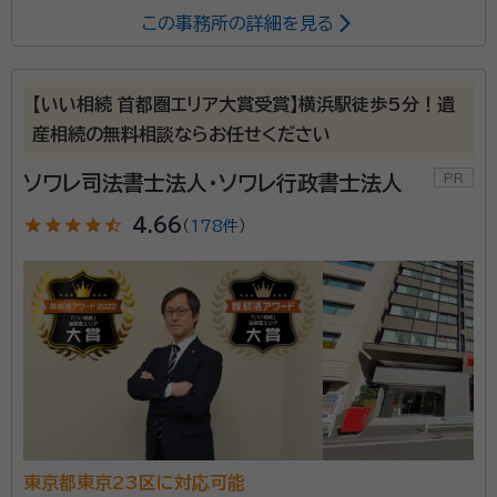
この事務所の詳細を見る
不動産の相続登記、売買に伴う名義変更、抵当権抹消登記など、
不動産登記に関するお悩みに幅広く対応しています。 「何から始
めればよいかわからない」 「相続手続きとあわせて登記も相談
【いい相続 首都圏エリア大賞受賞】横浜駅徒歩5分！遺
したい」 「事業承継に伴う不動産の名義変更を進めたい」 そのよ
産相続の無料相談ならお任せください
うなお客様に対し、相続・登記に精通した司法書士が状況を丁寧
資格等：
司法書士
に整理し、必要な手続きと解決までの道筋をわかりやすくご案
ソワレ司法書士法人・ソワレ行政書士法人
内します。 「三聖トラスト会計事務所」グループの一員として、登
star
star
star
star
star_half
4.66
記手続きにとどまらず、相続手続き、生前対策、税務に関するご
（
178件
）
相談まで、各分野の専門家と連携しながらワンストップでサポー
トいたします。 お客様一人ひとりの状況や将来設計に寄り添い、
安心して手続きを進めていただける体制を整えています。 【選
ばれる理由】 ・相続・登記に強い司法書士が対応 ・電話、メール、
LINEによるスピーディーなレスポンス ・事前に確認できる明瞭
な料金体系 ・会計事務所グループならではのワンストップ対応
・相続から生前対策、事業承継まで幅広く相談可能 登記に関す
る不安や疑問がございましたら、まずはお気軽にご相談くださ
い。
東京都東京23区に対応可能