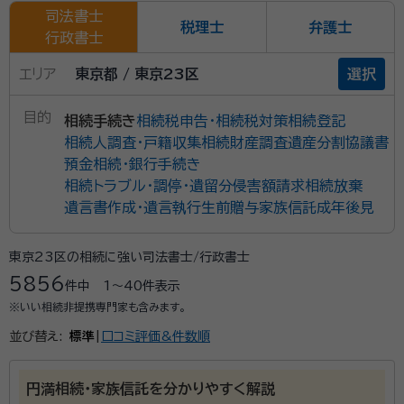
司法書士
税理士
弁護士
行政書士
エリア
東京都 / 東京23区
選択
目的
相続手続き
相続税申告・相続税対策
相続登記
相続人調査・戸籍収集
相続財産調査
遺産分割協議書
預金相続・銀行手続き
相続トラブル・調停・遺留分侵害額請求
相続放棄
遺言書作成・遺言執行
生前贈与
家族信託
成年後見
東京23区の相続に強い司法書士/行政書士
5856
件中
1〜40
件表示
※いい相続非提携専門家も含みます。
並び替え:
標準
|
口コミ評価&件数順
円満相続・家族信託を分かりやすく解説