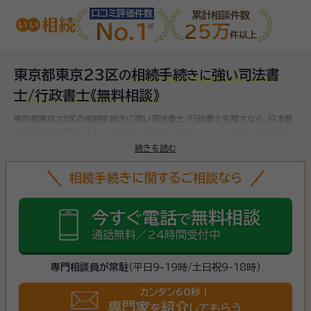
口コミ評価件数
累計相談件数
No.1
25万
件以上
東京都東京23区
相続手続
強
司法書
の
き
に
い
士/行政書士
《無料相談》
東京都東京23区の相続手続きに強い司法書士/行政書士を探すなら、日本最
大級の相続専門サイト【いい相続】にお任せください。
グレイス相続・終活総合サ
ポート代々木、行政書士ゆかわ事務所、ソワレ司法書士法人・ソワレ行政書士法
続きを読む
人、など
東京23区(東京都)で対応可能な相続手続きに強い司法書士/行政書
士をお探しいただけます。
相続手続きは、被相続人（故人）の財産を引き継ぐた
相続手続きに関するご相談なら
めに必要な手続きです。相続人・相続財産の確認、遺言書の確認、遺産分割協
議、相続財産の名義変更、相続税の申告・納税（相続財産が基礎控除額を超え
ていた場合）など多岐に渡るため、相続手続きに強い専門家に
まずは相談
しま
今すぐ電話
無料相談
で
しょう。
通話無料／24時間受付中
専門相談員が常駐
（平日9-19時/土日祝9-18時）
カンタン60秒！
専門家
紹介
を
してもらう