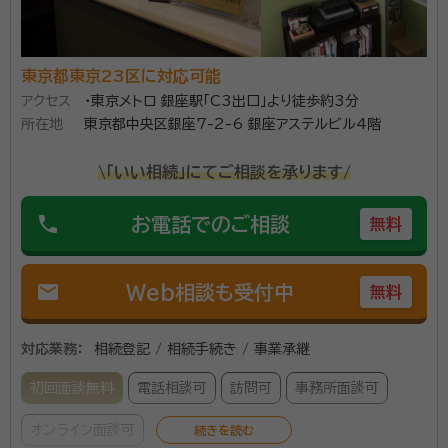
私は法律事務所・司法書士事務所での勤務ののち、2018年に独
立しました。 独立のきっかけは、ある相続手続きのお客様からの
東京都東京23区に対応可能
言葉でした。 持病のため全く身動きできない状態で、不動産の
アクセス
・東京メトロ 銀座駅「C3出口」より徒歩約3分
売却を含めた相続手続きを最後までできるか、とても不安に思
所在地
東京都中央区銀座7-2-6 銀座アステルビル4階
われていたご様子でした。 そこで「不動産の売却など、すべてが
資格等：
行政書士
終わるまで手続きします。大丈夫ですよ。」 と、やらなくてはいけ
\「いい相続」にてご相談を承ります/
ない手続きをすべて受け負いました。 お客様からは何度もお手
所属団体：
東京都行政書士会
紙をいただき、 「千津子先生の『最後まで手続きするから大丈
phone
お電話でのご相談
無料
夫』という言葉でとても安心しました。私のような人をたくさん
助けてあげてください。いつも応援しています」 とお言葉を頂
き、常にお客様の心に寄り添いたいと思いながら活動しており
mail
Web相談も受付中
無料
ます。 親身に相談に乗ることをモットーとしておりますので、相
続でお悩みの方はお気軽にご相談ください。
対応業務：
相続登記 / 相続手続き / 事業承継
初回面談無料
電話相談可
訪問可
事務所面談可
オンライン面談可