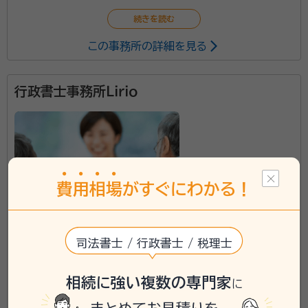
この事務所の詳細を見る
行政書士事務所Ｌｉｒｉｏ
費
用
相
場
がすぐにわかる！
司法書士 / 行政書士 / 税理士
東京都東京23区に対応可能
相続に強い複数の専門家
に
\「いい相続」にてご相談を承ります/