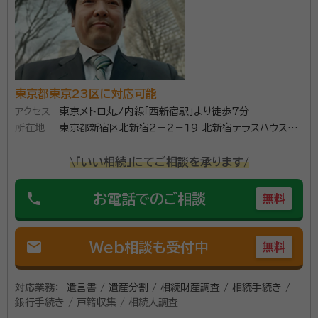
も扱い、部隊間の連絡・調整業務も行い、2015年9月定
年を迎えました。 翌年、行政書士に登録してから、今日
まで多種多様な業務を手がけて参りましたが、相続・遺
資格等：
行政書士、入管取次、不当要求防止責任者、著作権相談員、
言業務に特化することを決めました。
防火・防災管理者
所属団体：
日本行政書士会連合会、東京都行政書士会
東京都東京23区に対応可能
アクセス
東京メトロ丸ノ内線「西新宿駅」より徒歩7分
所在地
東京都新宿区北新宿２－２－１９ 北新宿テラスハウス南
３号棟
\「いい相続」にてご相談を承ります/
phone
お電話でのご相談
無料
mail
Web相談も受付中
無料
対応業務：
遺言書 / 遺産分割 / 相続財産調査 / 相続手続き /
銀行手続き / 戸籍収集 / 相続人調査