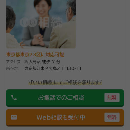
東京都東京23区に対応可能
アクセス
西大島駅 徒歩 7 分
所在地
東京都江東区大島2丁目30-11
\「いい相続」にてご相談を承ります/
phone
お電話でのご相談
無料
mail
Web相談も受付中
無料