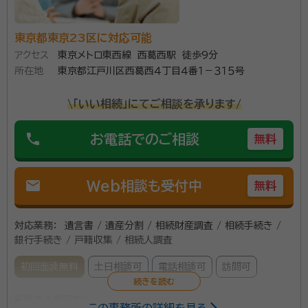
談ください。 相続の相談実績年間約1,000件。豊富な相談実績
で安心してお任せいただけます。 横浜での相続に精通したプロ
東京都東京23区に対応可能
資格等：
司法書士、行政書士、相続診断士
チームが、相続法務から税務にいたるまでお客様をフルサポート
アクセス
東京メトロ東西線 西葛西駅 徒歩9分
します。 面談は土日やオンライン、ご自宅への出張面談も可能で
所属団体：
神奈川県司法書士会・神奈川県行政書士会
所在地
東京都江戸川区西葛西４丁目４番１－３１５号
す。お気軽にご相談ください。
\「いい相続」にてご相談を承ります/
phone
お電話でのご相談
無料
mail
Web相談も受付中
無料
対応業務：
遺言書 / 遺産分割 / 相続財産調査 / 相続手続き /
銀行手続き / 戸籍収集 / 相続人調査
初回面談無料
土日相談可
電話相談可
訪問可
所属する専門家：
この事務所の詳細を見る