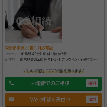
東京都東京23区に対応可能
アクセス
JR常磐線「金町駅」より徒歩7分
所在地
東京都葛飾区東金町1-3-1 プラウドシティ金町ガーデ
ン114
\「いい相続」にてご相談を承ります/
phone
お電話でのご相談
無料
mail
Web相談も受付中
無料