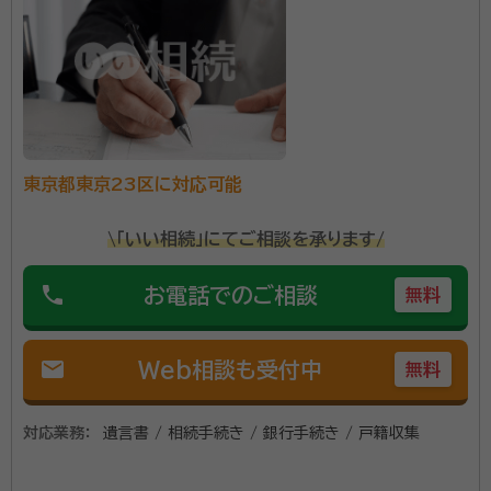
所属団体：
東京都行政書士会
東京都東京23区に対応可能
\「いい相続」にてご相談を承ります/
phone
お電話でのご相談
無料
mail
Web相談も受付中
無料
対応業務：
遺言書 / 相続手続き / 銀行手続き / 戸籍収集