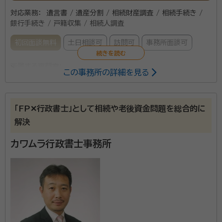
対応業務：
遺言書 / 遺産分割 / 相続財産調査 / 相続手続き /
銀行手続き / 戸籍収集 / 相続人調査
初回面談無料
土日相談可
訪問可
事務所面談可
所属する専門家：
この事務所の詳細を見る
奥田 航平
行政書士
経歴：
東京都葛飾区出身、2014年奥田航平行政書士事務所開業。
「FP✕行政書士」として相続や老後資金問題を総合的に
解決
当事務所は相続手続き、相続対策（遺言書作成など）を
専門とする事務所として、葛飾区にお住まいの方を中心
カワムラ行政書士事務所
にご利用いただいております。ご家族にもしものことが
あった際や、将来のことでお悩みがございましたら、お
気軽にご相談下さい。
資格等：
行政書士
所属団体：
東京都行政書士会