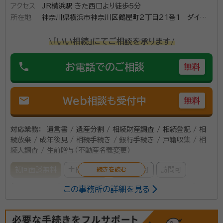
アクセス
JR横浜駅 きた西口より徒歩5分
所在地
神奈川県横浜市神奈川区鶴屋町2丁目21番1 ダイヤビ
ル504（ダイヤビル１階にエネオス様がございます）
\「いい相続」にてご相談を承ります/
phone
お電話でのご相談
無料
mail
Web相談も受付中
無料
対応業務：
遺言書 / 遺産分割 / 相続財産調査 / 相続登記 / 相
続放棄 / 成年後見 / 相続手続き / 銀行手続き / 戸籍収集 / 相
続人調査 / 生前贈与（不動産名義変更）
初回面談無料
土日相談可
電話相談可
訪問可
この事務所の詳細を見る
事務所面談可
オンライン面談可
女性スタッフ対応可
所属する専門家：