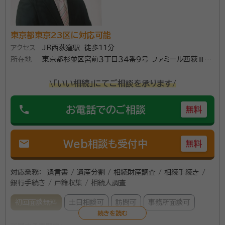
東京都東京23区に対応可能
アクセス
JR西荻窪駅 徒歩11分
所在地
東京都杉並区宮前３丁目３４番９号 ファミール西荻Ⅲ１０
１
\「いい相続」にてご相談を承ります/
phone
お電話でのご相談
無料
mail
Web相談も受付中
無料
対応業務：
遺言書 / 遺産分割 / 相続財産調査 / 相続手続き /
銀行手続き / 戸籍収集 / 相続人調査
初回面談無料
土日相談可
訪問可
事務所面談可