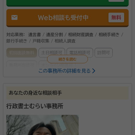
mail
Web相談も受付中
無料
対応業務：
遺言書 / 遺産分割 / 相続財産調査 / 相続手続き /
銀行手続き / 戸籍収集 / 相続人調査
初回面談無料
土日相談可
電話相談可
訪問可
事務所面談可
オンライン面談可
この事務所の詳細を見る
所属する専門家：
淺野 透
行政書士、入管取次、不当要求防止責任者、著作権相談員、防
あなたの身近な相談相手
火・防災管理者
行政書士むらい事務所
経歴：
防衛省陸上自衛隊 特許権者・個人発明家
私は、防衛省陸上自衛隊で約36年勤務して参りました。
各地域で発生した災害派遣はもちろん、様々な行政事務