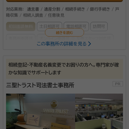
対応業務：
遺言書 / 遺産分割 / 相続手続き / 銀行手続き / 戸
籍収集 / 相続人調査 / 任意後見
初回面談無料
土日相談可
電話相談可
訪問可
事務所面談可
オンライン面談可
女性スタッフ対応可
この事務所の詳細を見る
所属する専門家：
本木 千津子（モトキ チヅコ）
行政書士、終活アドバイザー
相続登記・不動産名義変更でお困りの方へ。専門家が確
経歴：
東京都行政書士会所属 郵便局、毎日新聞社 遺言・相続手続相談
かな知識でサポートします
シニアライフカウンセラー養成講座講師 2016年6月 開業 2018年1
月 独立 2019年7月一般社団法人ProFamilia終活協会 代表理事
三聖トラスト司法書士事務所
事務所口コミ（抜粋）：
account_circle
満足度 5.0
ご利用時期：2026/6
面談の感想
とても話しやすく、こちらの問かけにも丁寧に答えてくれたから。
契約後の感想
途中経過の連絡もしてくれて、安心して任せられる書士さんです。