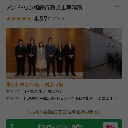
アンド・ワン相続行政書士事務所
star
star
star
star
star_half
4.57
（
177件
）
東京都東京23区に対応可能
アクセス
JR有楽町駅 徒歩9分
所在地
東京都中央区銀座1-20-14 KDX銀座一丁目ビル1F
\「いい相続」にてご相談を承ります/
phone
お電話でのご相談
無料