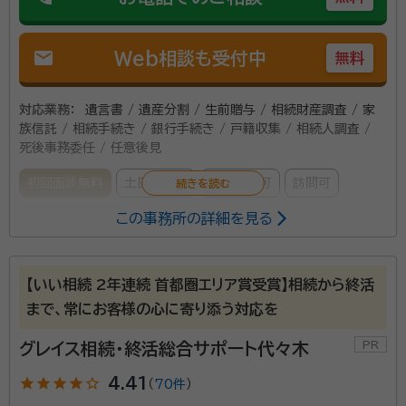
mail
Web相談も受付中
無料
対応業務：
遺言書 / 遺産分割 / 生前贈与 / 相続財産調査 / 家
族信託 / 相続手続き / 銀行手続き / 戸籍収集 / 相続人調査 /
死後事務委任 / 任意後見
初回面談無料
土日相談可
電話相談可
訪問可
この事務所の詳細を見る
女性スタッフ対応可
事務所口コミ（抜粋）：
【いい相続 2年連続 首都圏エリア賞受賞】相続から終活
account_circle
満足度 5.0
ご利用時期：2025/7
まで、常にお客様の心に寄り添う対応を
面談の感想
こちらの意向をしっかり聴いたうえで細かな対応をしてもらえたから。
グレイス相続・終活総合サポート代々木
契約後の感想
star
star
star
star
star_outline
4.41
（
70件
）
依頼後のメール及び電話の対応が迅速でこちらの分からない事等も丁寧
に回答をして貰えた。