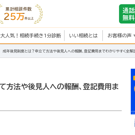
累計相談件数
通話
25万
無料
件以上
大人気！相続手続き1分診断
いい相続とは
お客様の声
成年後見制度とは？申立て方法や後見人への報酬、登記費用までわかりやすく全解
て方法や後見人への報酬、登記費用ま