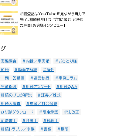
相続登記はYouTubeを見ながら自力で
完了。相続税だけは「プロに頼む」と決め
た理由【お客様インタビュー】
タグ
#実態調査
#内縁／事実婚
#おひとり様
#節税
#動画で解説
#海外
#一問一答動画
#遺言執行
#事例コラム
#生命保険
#相続アンケート
#相続Q&A
#相続のプロが解説
#証券／株式
#相続人調査
#年金／社会保険
#ひな形ダウンロード
#限定承認
#法改正
#司法書士
#弁護士
#税理士
#相続トラブル／争族
#書類
#期限