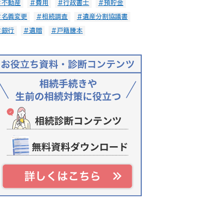
#不動産
#費用
#行政書士
#預貯金
#名義変更
#相続調査
#遺産分割協議書
#銀行
#遺贈
#戸籍謄本