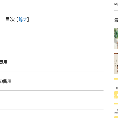
目次
[
隠す
]
費用
の費用