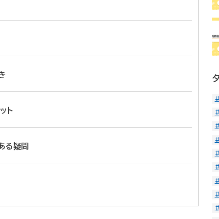
き
ット
ある疑問