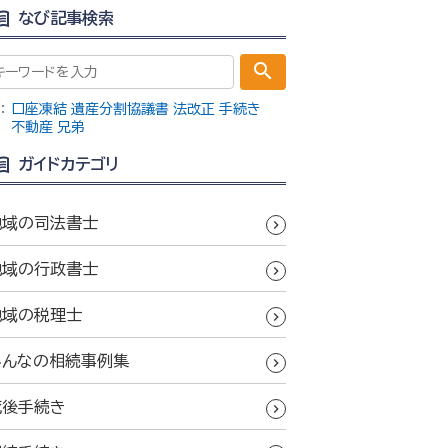
なび記事検索
search
：
口座凍結
遺産分割協議書
法改正
手続き
不動産
兄弟
ガイドカテゴリ
地域の司法書士
地域の行政書士
地域の税理士
みんなの相続事例集
死後手続き