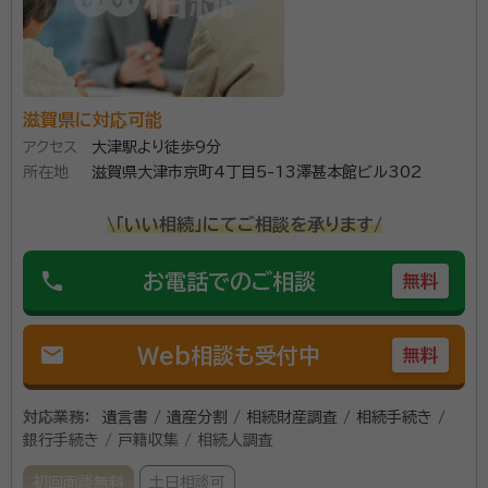
滋賀県に対応可能
アクセス
大津駅より徒歩9分
所在地
滋賀県大津市京町4丁目5-13澤甚本館ビル302
\「いい相続」にてご相談を承ります/
phone
お電話でのご相談
無料
mail
Web相談も受付中
無料
対応業務：
遺言書 / 遺産分割 / 相続財産調査 / 相続手続き /
銀行手続き / 戸籍収集 / 相続人調査
初回面談無料
土日相談可