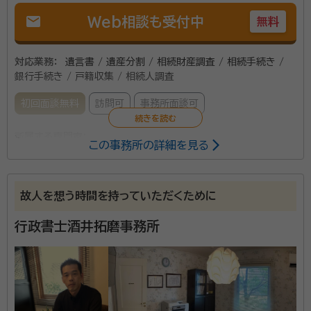
mail
Web相談も受付中
無料
対応業務：
遺言書 / 遺産分割 / 相続財産調査 / 相続手続き /
銀行手続き / 戸籍収集 / 相続人調査
初回面談無料
訪問可
事務所面談可
所属する専門家：
この事務所の詳細を見る
鵤 直樹（いかるが なおき）
行政書士
資格等：
行政書士
故人を想う時間を持っていただくために
所属団体：
滋賀県行政書士会
行政書士酒井拓磨事務所