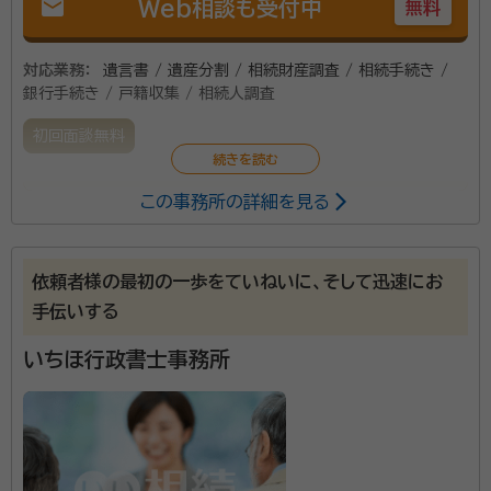
mail
Web相談も受付中
無料
対応業務：
遺言書 / 遺産分割 / 相続財産調査 / 相続手続き /
銀行手続き / 戸籍収集 / 相続人調査
初回面談無料
この事務所の詳細を見る
相続開始時は、気持ちの落ち着かないまま多くの届出や
手続を行わなければなりません。相続に関する手続もそ
の一つであり、とても重要なものです。当事務所は、相
依頼者様の最初の一歩をていねいに、そして迅速にお
続手続におけるお客様の負担を極力減らし、誠実・丁寧
手伝いする
に手続のサポートさせていただきます。
いちほ行政書士事務所