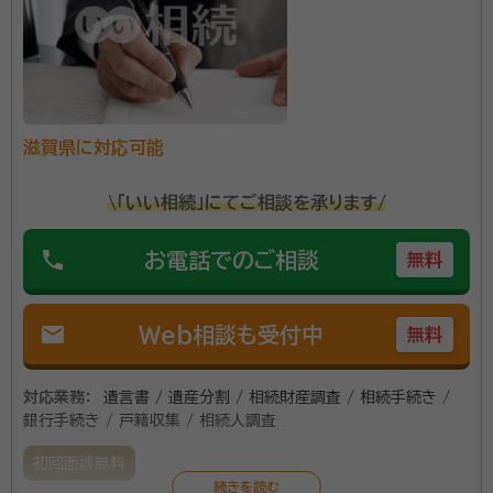
門的にお客さまお一人おひとりと向き合って仕事をし
たいと考え、この度事務所を設立するに至りました。 当
資格等：
行政書士
事務所は滋賀県南部エリア（湖南市、甲賀市をはじめ、大
所属団体：
滋賀県行政書士会
津市、草津市、栗東市、守山市、野洲市）で活動させてい
ただいております。 相続については、相続人による遺産
滋賀県に対応可能
分割協議書を作成したり、予め被相続人が遺言書を作成
します。お気軽にご相談ください。
\「いい相続」にてご相談を承ります/
phone
お電話でのご相談
無料
mail
Web相談も受付中
無料
対応業務：
遺言書 / 遺産分割 / 相続財産調査 / 相続手続き /
銀行手続き / 戸籍収集 / 相続人調査
初回面談無料