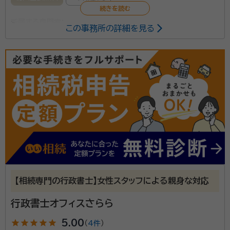
所属する専門家：
この事務所の詳細を見る
大石橋 靖三（オイシバシ セイゾウ）
行政書士
慣れない相続の手続き、やることの多さに途方にくれて
しまうこともあると思います。 このような手続きにお困
りのご家族の皆さま、どうぞ『いちほ行政書士事務所』に
ご連絡下さい。 相続手続きにおいて取り扱わせていた
だくものは、どれも故人が残された大切なものです。 そ
資格等：
行政書士
の故人の思いやご家族のお気持ちに寄り添いながら、一
所属団体：
滋賀県行政書士会
つ一つの手続きを確実に進めてまいります。 お申し込
みは、まず弊所にしていただくだけで構いません。 必要
【相続専門の行政書士】女性スタッフによる親身な対応
に応じて司法書士、税理士等各専門家とも連携して進め
てまいります。 依頼者様の方で個別に専門家を探して
行政書士オフィスさらら
いただく必要もありません。 初回のご相談に費用はか
star
star
star
star
star
5.00
かりません。日程を調整させていただき、すぐに私が伺
（
4件
）