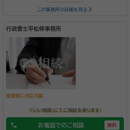
この事務所の詳細を見る
行政書士平松修事務所
滋賀県に対応可能
\「いい相続」にてご相談を承ります/
phone
お電話でのご相談
無料