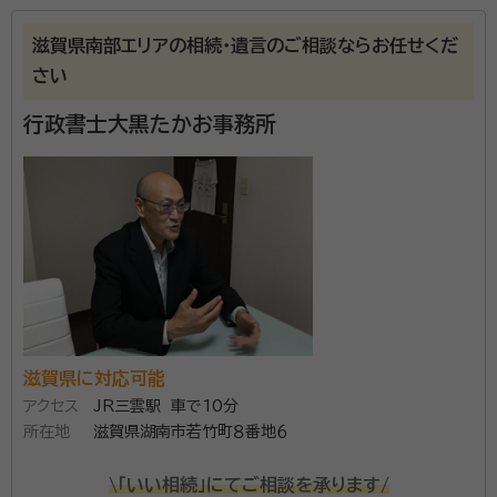
account_circle
満足度 5.0
ご利用時期：2026/2
滋賀県南部エリアの相続・遺言のご相談ならお任せくだ
面談の感想
さい
各手続きの価格を個別に目の前で見積もっていただき、安く依頼するこ
とができました。
行政書士大黒たかお事務所
契約後の感想
各種手続きや書類の受け渡しなどを、休日対応も含めてこちらの都合に
全て合わせていただけました。
相続手続きは多くの手間や時間ががかかります。どのよ
うな書類が必要で、どのように作成したらよいのか、資
料・情報収集に加え法的な知識も必要になります。 現
実に、身近な方が亡くなった後、煩雑な数々の手続きを
こなすのは、ご遺族の方にとっては大変お辛いことと思
滋賀県に対応可能
所属団体：
滋賀県行政書士会
います。 これらの手間を代行できる知識・経験を持っ
アクセス
JR三雲駅 車で10分
た行政書士をご利用ください。 行政書士 加藤事務所
所在地
滋賀県湖南市若竹町８番地６
は、相続業務を主業務として日々経験を積みながら、皆
\「いい相続」にてご相談を承ります/
さまの負担をできる限り減らし、かつスムーズに手続き