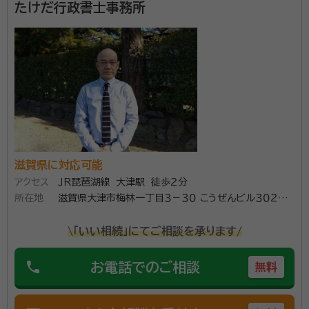
行政書士事務所です。 多岐にわたる相続手続き全般に
たけだ行政書士事務所
おいて、きめ細かなサポートをさせていただきますの
で、安心してお任せください。
資格等：
行政書士
滋賀県に対応可能
アクセス
ＪＲ琵琶湖線 大津駅 徒歩２分
所在地
滋賀県大津市梅林一丁目３－３０ こうぜんビル３０２号
室
\「いい相続」にてご相談を承ります/
phone
お電話でのご相談
無料