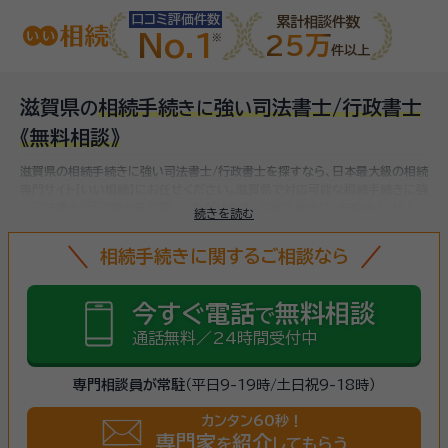
口コミ評価件数
累計相談件数
No.1
25万
件以上
滋賀県
相続手続
強
司法書士/行政書士
の
き
に
い
《無料相談》
滋賀県の相続手続きに強い司法書士/行政書士を探すなら、日本最大級の相続
専門サイト【いい相続】にお任せください。
滋賀県で対応可能な相続手続きに強
い司法書士/行政書士をお探しいただけます。
相続手続きは、被相続人（故人）
続きを読む
の財産を引き継ぐために必要な手続きです。相続人・相続財産の確認、遺言書
の確認、遺産分割協議、相続財産の名義変更、相続税の申告・納税（相続財産が
相続手続きに関するご相談なら
基礎控除額を超えていた場合）など多岐に渡るため、相続手続きに強い専門家
に
まずは相談
しましょう。
今すぐ電話
無料相談
で
通話無料／24時間受付中
専門相談員が常駐
（平日9-19時/土日祝9-18時）
カンタン60秒！
専門家
紹介
を
してもらう