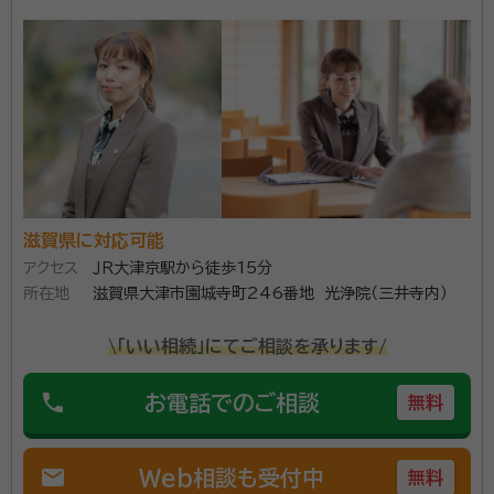
います。 ぜひ一度お問い合わせください。
滋賀県に対応可能
アクセス
ＪＲ大津京駅から徒歩15分
所在地
滋賀県大津市園城寺町246番地 光浄院（三井寺内）
\「いい相続」にてご相談を承ります/
phone
お電話でのご相談
無料
mail
Web相談も受付中
無料