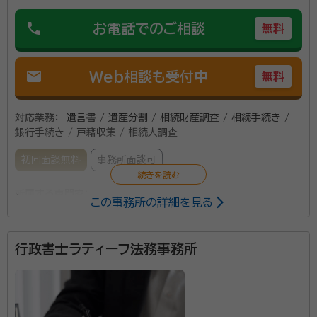
を完了できるよう努力しています。簡単な相続関係の状
phone
お電話でのご相談
無料
況、相続方法のご意向等をお伺いし、印鑑証明をご用意
いただければ、お手を煩わせることなく必要な相続手続
き書類の収集・作成・金融機関の名義変更・解約等を行
mail
Web相談も受付中
無料
います。また不動産相続登記をお任せいただければ、パ
ートナー司法書士と協業してスムーズな手続き（いわゆ
対応業務：
遺言書 / 遺産分割 / 相続財産調査 / 相続手続き /
るワンストップ）をさせていただきます。
銀行手続き / 戸籍収集 / 相続人調査
初回面談無料
事務所面談可
所属する専門家：
この事務所の詳細を見る
大黒 隆男（おおぐろ たかお）
行政書士
行政書士ラティーフ法務事務所
当事務所は滋賀県湖南市を拠点に行政書士業務を承っ
ています。私は以前、行政職員として30年間、地域住民
のよりよい暮らしのために勤めておりましたが、より専