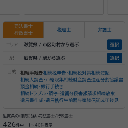
崎県、熊本県、大分県、宮崎県、鹿児島県、
沖縄県
司法書士
税理士
弁護士
行政書士
エリア
滋賀県 / 市区町村から選ぶ
選択
駅
滋賀県 / 駅から選ぶ
選択
目的
相続手続き
相続税申告・相続税対策
相続登記
相続人調査・戸籍収集
相続財産調査
遺産分割協議書
預金相続・銀行手続き
相続トラブル・調停・遺留分侵害額請求
相続放棄
遺言書作成・遺言執行
生前贈与
家族信託
成年後見
滋賀県の相続に強い司法書士/行政書士
426
件中
1〜40
件表示