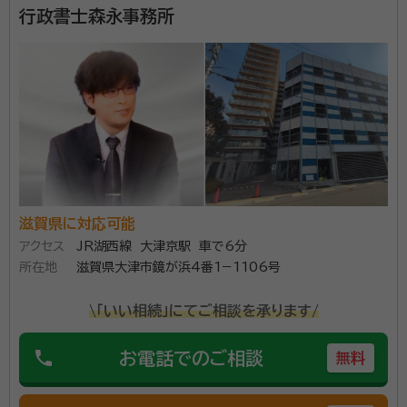
面談の感想
行政書士森永事務所
家まで来て下さり、対応が早かった。ですが相続に関する相場を後から確
認したらかなりの高額にビックリしています。対応は良いのですがもう少
し良心的な金額が望ましいものです。
契約後の感想
説明を受けた際には、此方も焦っていたせいもありますがもう少し安いも
のと考えておりましたのでビックリしています。家まで来て頂いたので断
りずらい状況でした。
生前の相続相談から死後の遺産相続に関する手続きま
で幅広く行っております。
滋賀県に対応可能
アクセス
JR湖西線 大津京駅 車で6分
資格等：
行政書士
所在地
滋賀県大津市鏡が浜4番1−1106号
\「いい相続」にてご相談を承ります/
phone
お電話でのご相談
無料