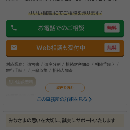
務所が良い相談相手となれるよう真摯に手続きを進め
ョンＡ－３
させていただきます。
\「いい相続」にてご相談を承ります/
phone
お電話でのご相談
無料
mail
Web相談も受付中
無料
対応業務：
遺言書 / 遺産分割 / 相続財産調査 / 相続手続き /
銀行手続き / 戸籍収集 / 相続人調査
初回面談無料
所属する専門家：
この事務所の詳細を見る
古田耕二
行政書士
みなさまの思いを大切に、誠実にサポートいたします
元銀行員、元公務員という経歴を活かした、相続に強い