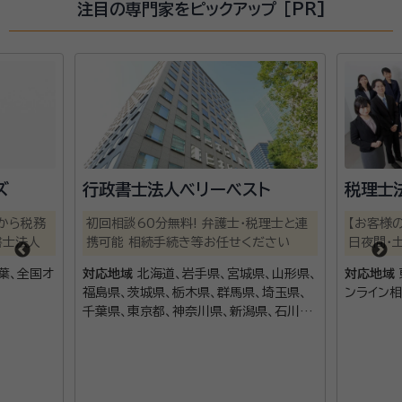
注目の専門家をピックアップ [PR]
ズ
行政書士法人ベリーベスト
税理士
から税務
初回相談60分無料! 弁護士・税理士と連
【お客様の
書士法人
携可能 相続手続き等お任せください
日夜間・
葉、全国オ
対応地域
北海道、岩手県、宮城県、山形県、
対応地域
福島県、茨城県、栃木県、群馬県、埼玉県、
ンライン
千葉県、東京都、神奈川県、新潟県、石川
県、山梨県、長野県、岐阜県、静岡県、愛知
県、三重県、滋賀県、京都府、大阪府、兵庫
県、奈良県、和歌山県、岡山県、広島県、山
口県、徳島県、香川県、愛媛県、福岡県、長