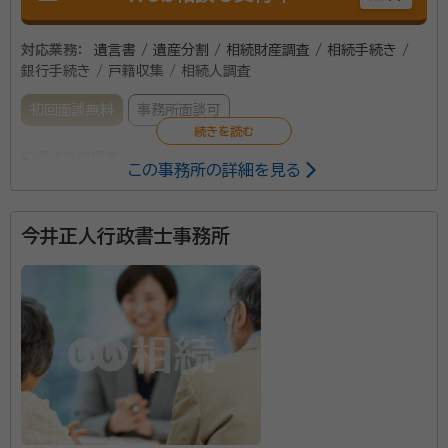
行政機関等への質問や必要書類の作成方法を調べたり
と『時間と手間』が尋常でなく掛かります。 当事務所へ
対応業務：
遺言書 / 遺産分割 / 相続財産調査 / 相続手続き /
ご依頼ご相談頂くということは、この時間と手間の節約
銀行手続き / 戸籍収集 / 相続人調査
になるとお考えください。 初めての相続で不安に思わ
初回面談無料
事務所面談可
れる方もいるでしょう。 そういった不安や疑問にも真摯
に対応させていただきます。 右も左も分からない、そう
所属する専門家：
この事務所の詳細を見る
いったお客様こそ相続のプロである当事務所へお気軽
浅川 紘平（あさかわ こうへい）
税理士・行政書士
にご相談ください。
今井正人行政書士事務所
税理士と行政書士の資格をいかし、ワンストップサービ
スで何でも相談できる事務所を目指しています。 相続
手続きから相続税申告まで、当事務所にお任せ下さい。
資格等：
税理士・行政書士
所属団体：
滋賀県行政書士会