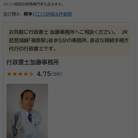
※いい相続非提携専門家も含みます。
並び替え:
標準
|
口コミ評価&件数順
お気軽に行政書士 加藤事務所へご相談ください。 JR
琵琶湖線「篠原駅」徒歩５分の事務所、身近な相続手続き
代行の行政書士です。
行政書士加藤事務所
star
star
star
star
star_half
4.75
（
8件
）