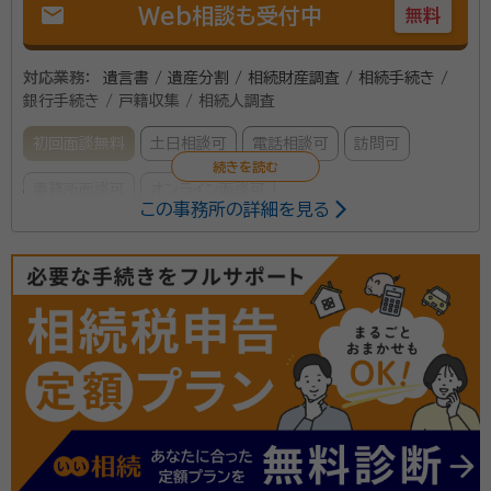
mail
Web相談も受付中
無料
対応業務：
遺言書 / 遺産分割 / 相続財産調査 / 相続手続き /
銀行手続き / 戸籍収集 / 相続人調査
初回面談無料
土日相談可
電話相談可
訪問可
事務所面談可
オンライン面談可
この事務所の詳細を見る
所属する専門家：
森永 宗親（もりなが むねちか）
行政書士
経歴：
京都生まれ、滋賀大津在住、中央大学卒(経済)、AIS ST HELENS
卒(Graduate Diploma in IT NZQA Level7)※ニュージーランドの
大卒相当のIT学位、海外就職（インド・ブリッジSE）、国内就職（SEと営業）
後に脱サラ・ネット通販で独立起業を経た後、行政書士登録、今に至る。
弊所では最近一人っ子や子供のいないご夫婦などゆく
ゆく「おひとり様」になる方の相続相談が増えてきまし
た。 相続・遺言書作成、ビザ申請、離婚協議書作成、古物
商許可、建設業許可をはじめその他幅広く行政書士業務