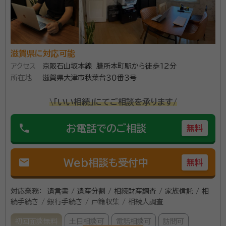
滋賀県に対応可能
アクセス
京阪石山坂本線 膳所本町駅から徒歩12分
所在地
滋賀県大津市秋葉台３０番３号
\「いい相続」にてご相談を承ります/
phone
お電話でのご相談
無料
mail
Web相談も受付中
無料
対応業務：
遺言書 / 遺産分割 / 相続財産調査 / 家族信託 / 相
続手続き / 銀行手続き / 戸籍収集 / 相続人調査
初回面談無料
土日相談可
電話相談可
訪問可