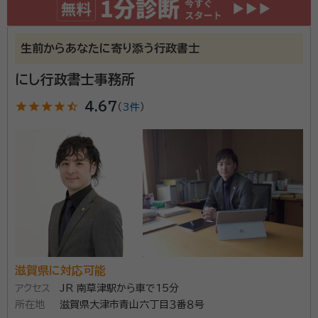
生前からあなたに寄り添う行政書士
にし行政書士事務所
star
star
star
star
star_half
4.67
（
3件
）
滋賀県に対応可能
アクセス
JR 南草津駅から車で15分
所在地
滋賀県大津市青山六丁目３番８号