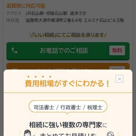
滋賀県に対応可能
アクセス
JR石山駅・京阪石山駅 徒歩3分
所在地
滋賀県大津市粟津町２番６４号 エルミナ石山ビル３階
\「いい相続」にてご相談を承ります/
phone
お電話でのご相談
無料
mail
Web相談も受付中
無料
費
用
相
場
がすぐにわかる！
対応業務：
遺言書 / 遺産分割 / 相続税申告 / 相続手続き / 銀
行手続き / 戸籍収集 / 相続人調査
初回面談無料
事務所面談可
司法書士 / 行政書士 / 税理士
所属する専門家：
相続に強い複数の専門家
この事務所の詳細を見る
に
今井 正人（いまい まさと）
税理士・行政書士