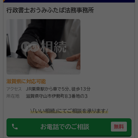
に携わっております。 ご不安なことお困りごとがあれ
資格等：
行政書士
行政書士おうみふたば法務事務所
ば、お気軽にお問い合わせください。お待ちしておりま
所属団体：
滋賀県行政書士会
す。 自筆証書遺言、公正証書遺言から戸籍謄本の収集ま
で対応します。 ご自宅への出張訪問も可能・秘密厳守
で、丁寧にお話を伺います。
滋賀県に対応可能
アクセス
JR栗東駅から車で5分、徒歩13分
所在地
滋賀県守山市伊勢町８３番地の３
\「いい相続」にてご相談を承ります/
phone
お電話でのご相談
無料