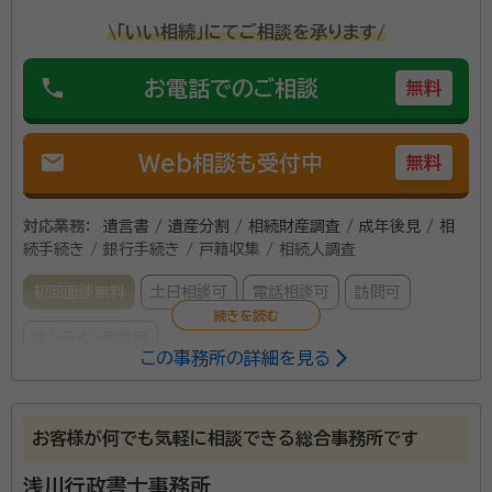
\「いい相続」にてご相談を承ります/
phone
お電話でのご相談
無料
mail
Web相談も受付中
無料
対応業務：
遺言書 / 遺産分割 / 相続財産調査 / 成年後見 / 相
続手続き / 銀行手続き / 戸籍収集 / 相続人調査
初回面談無料
土日相談可
電話相談可
訪問可
オンライン面談可
この事務所の詳細を見る
所属する専門家：
西 直人（にし なおと）
行政書士
お客様が何でも気軽に相談できる総合事務所です
経歴：
行政書士として相続人調査、遺産分割協議書作成、など相続業務全
般をサポート。 市民相談会も積極的に行っており、様々な相談内容への
浅川行政書士事務所