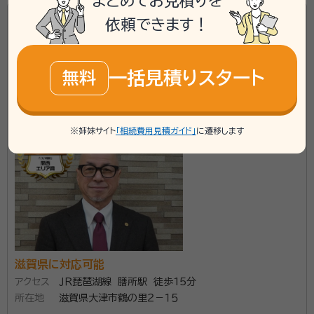
まとめてお見積りを
資格等：
税理士・行政書士
依頼できます！
【いい相続 関西エリア賞受賞】あなたのお困りに親身に
所属団体：
滋賀県行政書士会
なって相談にのります
行政書士事務所アールズオフィス
一括見積りスタート
無料
star
star
star
star
star_outline
4.47
（
15件
）
※姉妹サイト
「相続費用見積ガイド」
に遷移します
滋賀県に対応可能
アクセス
ＪＲ琵琶湖線 膳所駅 徒歩15分
所在地
滋賀県大津市鶴の里２－１５