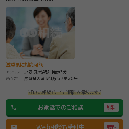
対応歴あり。
事務所口コミ（抜粋）：
account_circle
満足度 4.0
ご利用時期：2024/7
面談の感想
真摯に相談に乗ってくれた。又分かりやすく説明してくれた。
契約後の感想
メール等で忙がしい中でも対応してくれ手軽にできた、
"相続” この言葉を耳にする機会は大変多いかと存じま
滋賀県に対応可能
す。 しかしながら、実際に相続を経験する機会というの
アクセス
京阪 瓦ヶ浜駅 徒歩3分
は非常に限られた回数しかありません。 いざ相続が発
所在地
滋賀県大津市御殿浜2番30号
生すると、 ・相続人は誰なのか？ ・相続財産はどれだけ
\「いい相続」にてご相談を承ります/
あるのか？ ・不動産はどうしたらいいのか？ ・財産はど
資格等：
行政書士
ういうふうに分けたらいいのか？ ・銀行の手続きは何
phone
お電話でのご相談
所属団体：
滋賀県行政書士会
無料
をしたらいいのか？ このように様々な疑問が生まれて
きます。しかも上記の疑問も相続業務の一部でしかあり
ません。 いざご自分で取り掛かろうとしても、その都度
mail
Web相談も受付中
無料