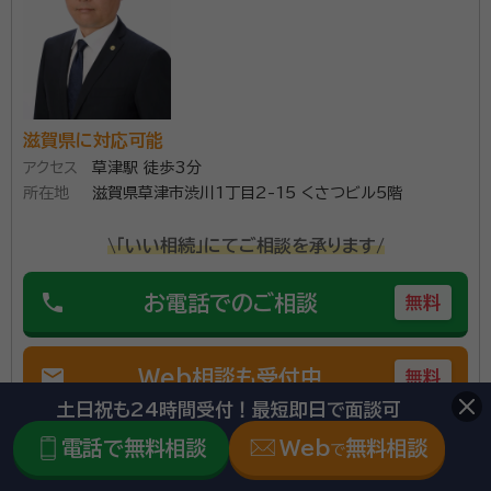
契約後の感想
とてもわかり易く説明して頂き料金も明白で信頼出来ました。
初めまして。当事務所は、お寺の中で相続、遺言、家族信
託などのご相談を承っております。 女性ならではの、き
滋賀県に対応可能
め細やかなサービスを心がけております。ご依頼者様の
アクセス
草津駅 徒歩3分
お悩みを親身になってお聞きし、解決へのお手伝いをさ
所在地
滋賀県草津市渋川1丁目2-15 くさつビル5階
せて下さい。 ～人生の最後をキレイに仕上げる～ お
所属団体：
滋賀県行政書士会
手伝いは、行政書士オフィスさららへお任せください。
\「いい相続」にてご相談を承ります/
phone
お電話でのご相談
無料
mail
Web相談も受付中
無料
土日祝も24時間受付！最短即日で面談可
対応業務：
遺言書 / 遺産分割 / 相続財産調査 / 相続手続き /
電話で無料相談
Web
無料相談
で
銀行手続き / 戸籍収集 / 相続人調査