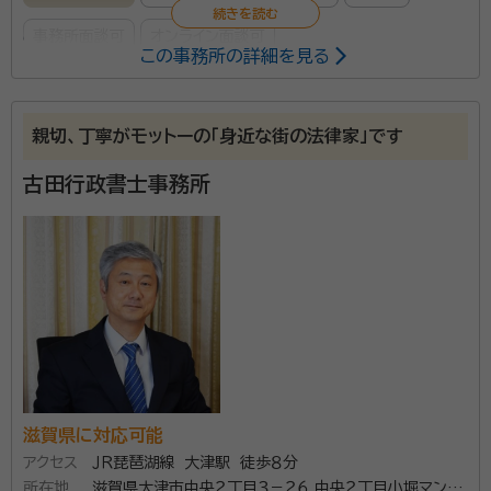
事務所面談可
オンライン面談可
この事務所の詳細を見る
所属する専門家：
酒井 拓磨（さかい たくま）
行政書士、一級土木施工管理技士
親切、丁寧がモットーの「身近な街の法律家」です
経歴：
当事務所ホームページを参照ください
古田行政書士事務所
ご遺族の方は、お葬式などで心身共に疲弊された後に、
仕事や育児・家事などこれまでと変わらない生活を送ら
れていることだと思います。そんな中で不慣れな相続手
続きを行うのは「とてもじゃないが無理だ」と思われる
のではないでしょうか。 親しい人と一緒に故人を想う時
資格等：
行政書士、一級土木施工管理技士
間は大切なものであり、そしてそれはご遺族の方しかで
所属団体：
滋賀県行政書士会
きないことです。 相続手続きなどご遺族以外の人にで
きることは当事務所にお任せいただき、平穏な心と時間
滋賀県に対応可能
を確保して、ゆっくりと故人を想う時間を持ってくださ
アクセス
ＪＲ琵琶湖線 大津駅 徒歩８分
い。 ご遺族の方が今後の人生を歩むにあたって、当事
所在地
滋賀県大津市中央２丁目３－２６ 中央２丁目小堀マンシ