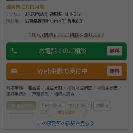
滋賀県に対応可能
アクセス
JR琵琶湖線 篠原駅 徒歩5分
所在地
滋賀県野洲市小南４７１番地６３
\「いい相続」にてご相談を承ります/
phone
お電話でのご相談
無料
mail
Web相談も受付中
無料
対応業務：
遺言書 / 遺産分割 / 相続財産調査 / 相続手続き /
銀行手続き / 戸籍収集 / 相続人調査
初回面談無料
土日相談可
電話相談可
訪問可
事務所面談可
オンライン面談可
この事務所の詳細を見る
事務所口コミ（抜粋）：