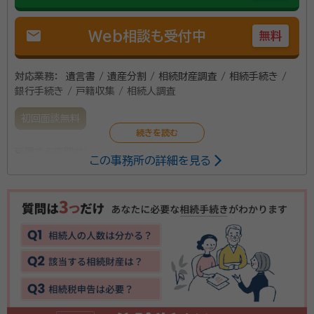
mail
Web相談も受付中
無料
対応業務：
遺言書 / 遺産分割 / 相続財産調査 / 相続手続き /
銀行手続き / 戸籍収集 / 相続人調査
初回面談無料
所属する専門家：
この事務所の詳細を見る
平松 修（ひらまつ おさむ）
特定行政書士
資格等：
特定行政書士
所属団体：
滋賀県行政書士会