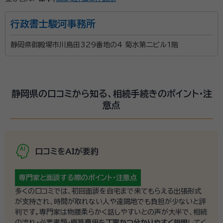
行政書士駿河事務所
静岡県御殿場市川島田329番地の4 菊水第二ビル1階
静岡県の口コミから知る、相続手続きのポイント・注
意点
口コミをAIが要約
専門家と面談する際の
ポイント・注意点
多くの口コミでは、初回面談を自宅まで来てもらえる出張形式
が支持され、時間が取れない人や遠隔地でも負担が少ないと評
判です。専門家は物腰柔らかく話しやすいとの声が大半で、相続
の流れ・必要書類・概算費用を
丁寧かつ分かりやすく説明
してく