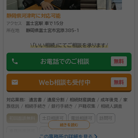
相続全般についてのご相談や終活に向けての「遺言書
静岡県河津町に対応可能
の作成」などお客様に寄り添った、丁寧な対応がモットー
アクセス
富士宮駅 車で15分
です。 相続手続きの実績は多数あり、遺産分割協議書、
所在地
静岡県富士宮市宮原385-1
相続関係図、書類の収集など迅速、丁寧に対応し、相続
に関する手続きをお客様と共に、手続き終了までご一緒
\「いい相続」にてご相談を承ります/
資格等：
行政書士、測量士
に対応しております。 終活に向けての「遺言書の作成」
所属団体：
静岡県行政書士会
「エンデイングノートの書き方」から「家族信託」「成年後
phone
お電話でのご相談
無料
見契約」など、これから先のお手続きについても、多くの
お客様の書類の作成や後見人手続きなど、親身に対応
mail
Web相談も受付中
無料
させていただき、好評をいただいております。 土地のお
困りごとによる、農地転用・都市計画の諸手続きから専
門家チームとの連携による、財産の有効活用のアドバイ
対応業務：
遺言書 / 遺産分割 / 相続財産調査 / 成年後見 / 家
族信託 / 相続手続き / 銀行手続き / 戸籍収集 / 相続人調査
スも可能であり、大変好評をいただいております。 まち
の身近な法律家として、お仕事やお困りごとを独自のス
初回面談無料
土日相談可
電話相談可
訪問可
タイルでお客様に情報を伝えることを得意とするフット
事務所面談可
オンライン面談可
ワークの軽さが売りです。 ぜひ、お客様に寄り添ったご
この事務所の詳細を見る