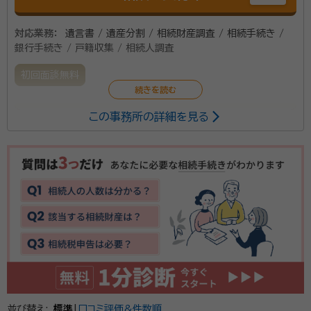
対応業務：
遺言書 / 遺産分割 / 相続財産調査 / 相続手続き /
銀行手続き / 戸籍収集 / 相続人調査
初回面談無料
この事務所の詳細を見る
静岡県富士市で、行政書士事務所を開業しております。
田舎町でのんびりとお客様のお話に耳を傾け、困り事に
親身に対応し、身の上話も時間を気にせず聞いておりま
す。遺言書作成から保管制度の手続きのご案内、財産調
査等行います。同事務所内に、社会保険労務士もおりま
すので、遺族年金等についても対応しております。
並び替え:
標準
|
口コミ評価&件数順