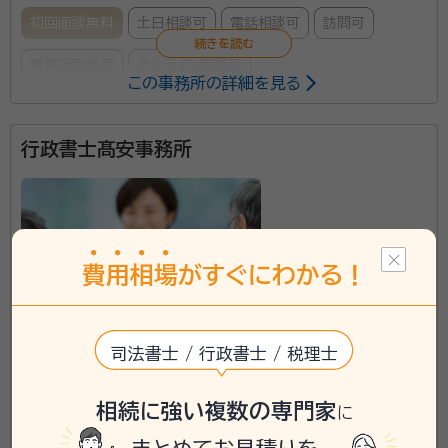
初回面談無料
土日相談可
電話相談可
訪問可
事務所面談可
オンライン面談可
この事務所の詳細を見る
所属する専門家：
行政書士髙安事務所
金厚 祐一（かねこ ゆういち）
行政書士・FP技能士2級
遺言・相続手続きを始め、シニアライフの安心のお手伝
いを幅広くご相談いただけます。 見守り・任意後見契
約・死後事務委任契約など、ご依頼者様の状況を親身に
費
用
相
場
がすぐにわかる！
分析して、最適のプランをご提案致します。 エンディン
グノートやデジタル遺品についても、ご相談やお手伝い
資格等：
行政書士・FP技能士2級
を承ります。 迅速で丁寧な対応を旨とし、ご依頼者様に
司法書士 / 行政書士 / 税理士
所属団体：
静岡県行政書士会
寄り添ったお手伝いを、力一杯させていただきます。
静岡県河津町に対応可能
アクセス
沼津駅徒歩14分
相続に強い複数の専門家
に
所在地
静岡県沼津市大門町２６番地