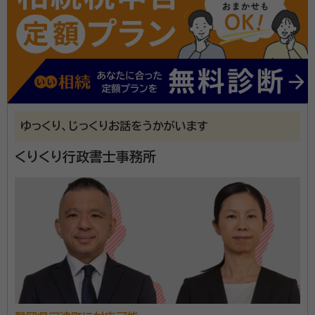
面談の感想
電話が来て、自己紹介を聞きその後日程調整を話しました。当日自宅に来
て頂き、必要な手続きの説明を受け、大凡の金額を提示して頂けました。
それなりの金額がかかると思っていたので、概算が聞けて良かったです。
安心できました。
契約後の感想
支払先が2カ所に分かれていたので電話で質問をしましたが明確な回答
をいただけて良かったです。
ゆっくり、じっくりお話をうかがいます
岩田行政書士事務所があるのは、韮山駅より徒歩15分
くりくり行政書士事務所
ほどの場所。代表の岩田繋先生は、学習塾での個別指導
の経験を活かし、地域の人々の困りごとや心配ごとに寄
り添うスタイルで相談対応をされています。また、行政
書士は「幅広い守備範囲を活かし、お客様の不安を解消
資格等：
行政書士、2級FP
することが本職」との考えにより、相続・遺言をはじめと
所属団体：
静岡県行政書士会
したさまざまなサービスの提供が可能。 さらに、一方的
に話を進めるのではなく、お客様の言葉に耳を傾け、不
安をひとつずつ解消していくことが大切としているそう