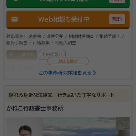
mail
Web相談も受付中
無料
対応業務：
遺言書 / 遺産分割 / 相続財産調査 / 相続手続き /
銀行手続き / 戸籍収集 / 相続人調査
初回面談無料
土日相談可
所属する専門家：
この事務所の詳細を見る
石井 康一（イシイ コウイチ）
行政書士
頼れる身近な法律家！行き届いた丁寧なサポート
相続や遺言のほか、離婚協議書の作成や会社設立など、
幅広く対応しています。書類の作成ひとつでも、効果的
かねこ行政書士事務所
で明るい未来に繋がる書類の作成を心がけております。
相続では、「後でもめないように契約を書面に残したい」
「裁判をせずに穏便に解決したい」など、さまざまな希望