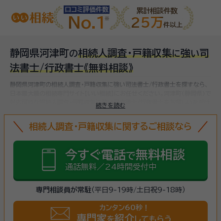
口コミ評価件数
累計相談件数
No.1
25万
件以上
静岡県河津町
相続人調査・戸籍収集
強
司
の
に
い
法書士/行政書士
《無料相談》
静岡県河津町の相続人調査・戸籍収集に強い司法書士/行政書士を探すなら、
日本最大級の相続専門サイト【いい相続】にお任せください。
河津町(静岡県)で
対応可能な相続人調査・戸籍収集に強い司法書士/行政書士をお探しいただけ
続きを読む
ます。
相続人調査・戸籍収集に関するご相談なら
今すぐ電話
無料相談
で
通話無料／24時間受付中
専門相談員が常駐
（平日9-19時/土日祝9-18時）
カンタン60秒！
専門家
紹介
を
してもらう