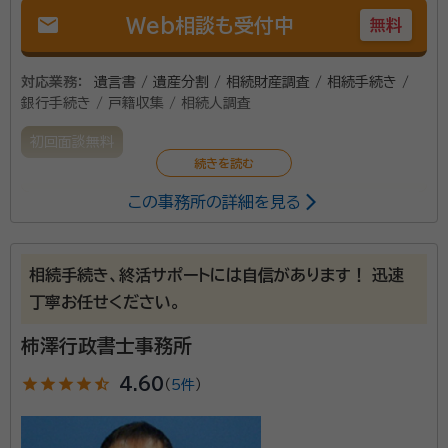
mail
Web相談も受付中
無料
対応業務：
遺言書 / 遺産分割 / 相続財産調査 / 相続手続き /
銀行手続き / 戸籍収集 / 相続人調査
初回面談無料
この事務所の詳細を見る
会計事務所、不動産会社での勤務経験があり、相続に関
して包括的に助言する事ができます。
相続手続き、終活サポートには自信があります！ 迅速
丁寧お任せください。
柿澤行政書士事務所
star
star
star
star
star_half
4.60
（
5件
）