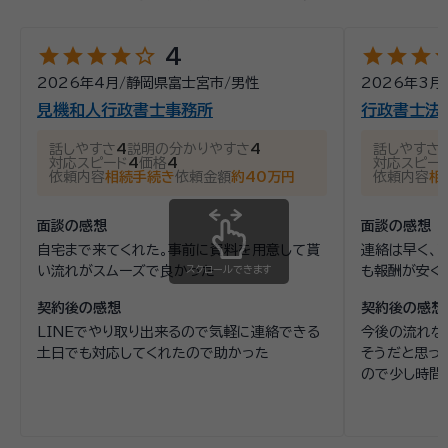
star
star
star
star
star_outline
star
star
star
st
4
2026年4月
/
静岡県富士宮市
/
男性
2026年3月
見機和人行政書士事務所
行政書士法
話しやすさ
4
説明の分かりやすさ
4
話しやすさ
対応スピード
4
価格
4
対応スピー
依頼内容
相続手続き
依頼金額
約40万円
依頼内容
相
面談の感想
面談の感想
自宅まで来てくれた。事前に資料を用意して貰
連絡は早く、
い流れがスムーズで良かった
スクロールできます
も報酬が安く
契約後の感想
契約後の感想
LINEでやり取り出来るので気軽に連絡できる
今後の流れな
土日でも対応してくれたので助かった
そうだと思っ
ので少し時間