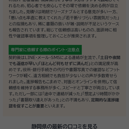
れるため、初心者でも安心してその場で依頼を決める例が目立
ちました。見積りは明朗でリーズナブルとする意見が多い一方、
「悪い点も率直に教えてくれた」「若干断りづらい雰囲気だった」
との指摘もあり、稀に書類の扱いが雑・説明が不足というケース
も報告されています。総じて信頼感は高いものの、面談時に相
性や確認事項を整理しておくことが推奨されます。
専門家に依頼する際の
ポイント・注意点
契約後はLINE・メール・SMSによる連絡が主流で、
「土日や夜間
でも返信が早い」「ほとんど何もせずに済んだ」
との満足度が高
めです。役所・銀行手続きの代行や書類写真での確認などフット
ワークが軽く、遠方相続でも負担が少ないとの声が多数寄せら
れました。進捗報告もこまめで、対面とオンラインを併用して信
頼感を維持する事務所が多く、スピードと丁寧さが両立していま
す。ただし一部には「途中で連絡が減った」「想定より時間がかか
った」「書類取り違えがあった」との不満もあり、
定期的な進捗確
認を促すことが重要
といえます。
静岡県の最新の口コミを見る