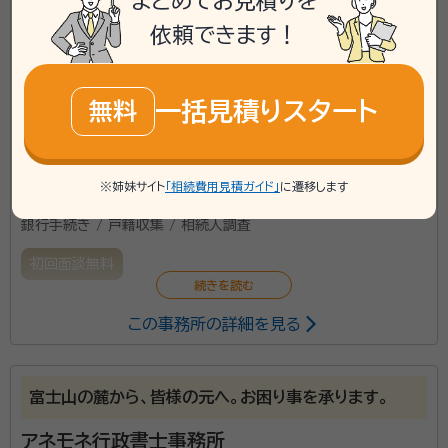
まとめてお見積りを
\「いい相続」にてご相談を承ります/
依頼できます！
phone
お電話でのご相談
無料
一括見積りスタート
無料
mail
Web相談も受付中
無料
※姉妹サイト
「相続費用見積ガイド」
に遷移します
対応業務：
遺言書 / 遺産分割 / 相続財産調査 / 相続手続き /
銀行手続き / 戸籍収集 / 相続人調査
初回面談無料
この事務所の詳細を見る
富士山の麓から、皆様の元へ。お困り事を承ります。
アネモネ行政書士事務所