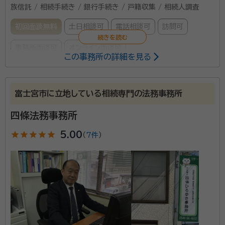
族信託 / 相続手続き / 銀行手続き / 戸籍収集 / 相続人調査
初回面談無料
土日相談可
電話相談可
訪問可
事務所面談可
オンライン面談可
この事務所の詳細を見る
所属する専門家：
柿澤 秀和
行政書士、測量士、土木施工管理技士、造園施工管理技士、
富士宮市に立地している相続専門の法務事務所
橋梁点検士
四條法務事務所
経歴：
静岡県浜松市出身
事務所口コミ（抜粋）：
star
star
star
star
star
5.00
（
7件
）
account_circle
満足度 4.0
ご利用時期：2023/11
面談の感想
親しみ深い方で、丁寧に教えてくださって安心できた為、お願いしまし
た。
契約後の感想
迅速且つ丁寧に対応してくださいました。安心しています。