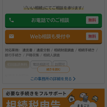
ンストップにて相続業務を遂行しています。 営業時間は
\「いい相続」にてご相談を承ります/
9:00~18:00ですが、必要に応じて土日の相談や19時
以降の相談にも対応しています。 富士宮市周辺で相続・
phone
お電話でのご相談
無料
資格等：
行政書士、AFP
遺言のことでお悩みなら、ぜひ当事務所のご利用をご検
所属団体：
静岡県行政書士会
討ください。
mail
Web相談も受付中
無料
対応業務：
遺言書 / 遺産分割 / 相続財産調査 / 相続手続き /
銀行手続き / 戸籍収集 / 相続人調査
初回面談無料
電話相談可
訪問可
所属する専門家：
この事務所の詳細を見る
岩田 繋（いわた しげる）
行政書士、2級FP
事務所口コミ（抜粋）：
account_circle
満足度 5.0
ご利用時期：2025/6