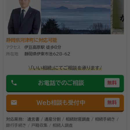
資格等：
行政書士
に応じた相談対応が可能です。また、どこへ相談すれば
所属団体：
静岡県行政書士会
いいかわからない場合にも、紹介窓口として対応しま
す。
静岡県河津町に対応可能
アクセス
伊豆高原駅 徒歩8分
所在地
静岡県伊東市池628-62
\「いい相続」にてご相談を承ります/
phone
お電話でのご相談
無料
mail
Web相談も受付中
無料
対応業務：
遺言書 / 遺産分割 / 相続財産調査 / 相続手続き /
銀行手続き / 戸籍収集 / 相続人調査