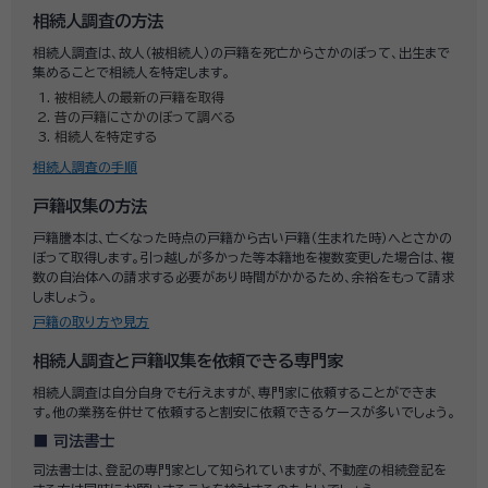
相続人調査の方法
相続人調査は、故人（被相続人）の戸籍を死亡からさかのぼって、出生まで
集めることで相続人を特定します。
被相続人の最新の戸籍を取得
昔の戸籍にさかのぼって調べる
相続人を特定する
相続人調査の手順
戸籍収集の方法
戸籍謄本は、亡くなった時点の戸籍から古い戸籍（生まれた時）へとさかの
ぼって取得します。引っ越しが多かった等本籍地を複数変更した場合は、複
数の自治体への請求する必要があり時間がかかるため、余裕をもって請求
しましょう。
戸籍の取り方や見方
相続人調査と戸籍収集を依頼できる専門家
相続人調査は自分自身でも行えますが、専門家に依頼することができま
す。他の業務を併せて依頼すると割安に依頼できるケースが多いでしょう。
司法書士
司法書士は、登記の専門家として知られていますが、不動産の相続登記を