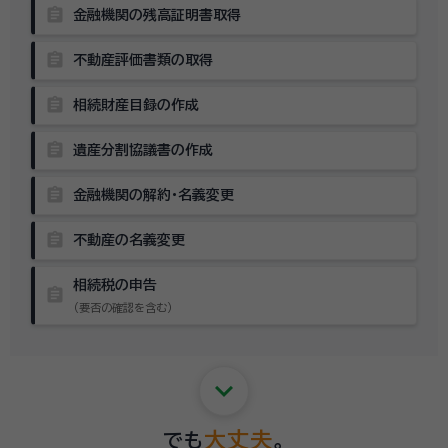
assignment
金融機関の残高証明書取得
assignment
不動産評価書類の取得
assignment
相続財産目録の作成
assignment
遺産分割協議書の作成
assignment
金融機関の解約・名義変更
assignment
不動産の名義変更
相続税の申告
assignment
（要否の確認を含む）
keyboard_arrow_down
大丈夫
でも
。