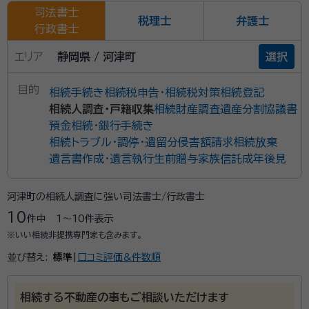
司法書士
税理士
弁護士
行政書士
エリア
静岡県 / 河津町
選択
目的
相続手続き
相続税申告・相続税対策
相続登記
相続人調査・戸籍収集
相続財産調査
遺産分割協議書
預金相続・銀行手続き
相続トラブル・調停・遺留分侵害額請求
相続放棄
遺言書作成・遺言執行
生前贈与
家族信託
成年後見
河津町の相続人調査に強い司法書士/行政書士
10
件中
1〜10
件表示
※いい相続非提携専門家も含みます。
並び替え:
標準
|
口コミ評価&件数順
相続する不動産の事もご相談いただけます