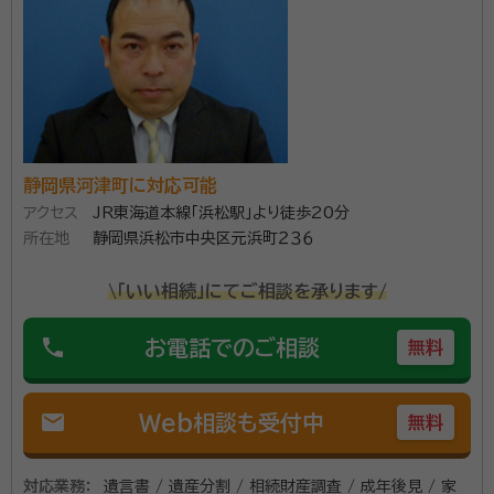
静岡県河津町に対応可能
アクセス
JR東海道本線「浜松駅」より徒歩20分
所在地
静岡県浜松市中央区元浜町２３６
\「いい相続」にてご相談を承ります/
phone
お電話でのご相談
無料
mail
Web相談も受付中
無料
対応業務：
遺言書 / 遺産分割 / 相続財産調査 / 成年後見 / 家