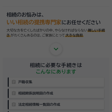
相続のお悩みは、
いい相続の提携専門家
にお任せください
大切な方を亡くしたばかりの中、やらなければならない
難しい手続
き
がたくさんあるのは、
ご家族にとって
大きな負担
keyboard_arrow_down
相続に必要な手続きは
こんなにあります
assignment
戸籍収集
assignment
相続関係説明図の作成
assignment
法定相続情報一覧図の作成