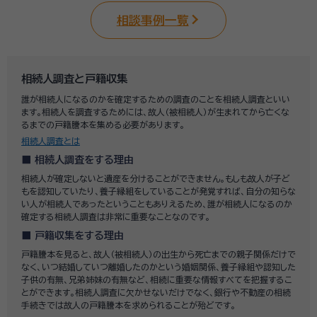
相談事例一覧
相続人調査と戸籍収集
誰が相続人になるのかを確定するための調査のことを相続人調査といい
ます。相続人を調査するためには、故人（被相続人）が生まれてから亡くな
るまでの戸籍謄本を集める必要があります。
相続人調査とは
相続人調査をする理由
相続人が確定しないと遺産を分けることができません。もしも故人が子ど
もを認知していたり、養子縁組をしていることが発覚すれば、自分の知らな
い人が相続人であったということもありえるため、誰が相続人になるのか
確定する相続人調査は非常に重要なことなのです。
戸籍収集をする理由
戸籍謄本を見ると、故人（被相続人）の出生から死亡までの親子関係だけで
なく、いつ結婚していつ離婚したのかという婚姻関係、養子縁組や認知した
子供の有無、兄弟姉妹の有無など、相続に重要な情報すべてを把握するこ
とができます。相続人調査に欠かせないだけでなく、銀行や不動産の相続
手続きでは故人の戸籍謄本を求められることが殆どです。