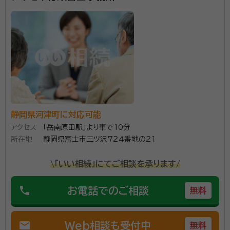
静岡県河津町に対応可能
アクセス
「岳南原田駅」より車で10分
所在地
静岡県富士市三ツ沢７２４番地の２１
\「いい相続」にてご相談を承ります/
phone
お電話でのご相談
無料
mail
Web相談も受付中
無料