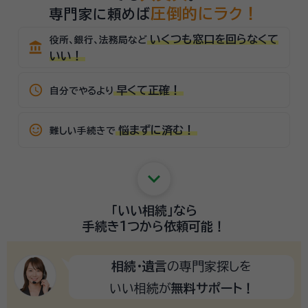
圧倒的にラク！
専門家に頼めば
いくつも窓口を回らなくて
役所、銀行、法務局など
account_balance
いい！
schedule
早くて正確！
自分でやるより
sentiment_satisfied_alt
悩まずに済む！
難しい手続きで
keyboard_arrow_down
「いい相続」
なら
手続き1つから
依頼可能！
相続・遺言
の専門家探しを
いい相続が
無料サポート！