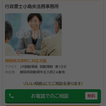
行政書士小島央法務事務所
静岡県河津町に対応可能
アクセス
ＪＲ御殿場線 御殿場駅 車１０分
所在地
静岡県御殿場市北久原２４番地
\「いい相続」にてご相談を承ります/
phone
お電話でのご相談
無料