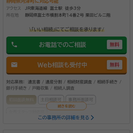
静岡県河津町に対応可能
です。十分に時間をとって話を聞くために、初回相談料
アクセス
JR東海道線 富士駅 徒歩3分
は無料。 はじめての相続でさまざまな不安を抱えてい
所在地
静岡県富士市横割本町１４番２号 栗田ビル二階
る方は、豊富な知識ときめ細かな対応で充実したサービ
スを提供する岩田行政書士事務所に相談してみてくだ
\「いい相続」にてご相談を承ります/
さい。
phone
お電話でのご相談
無料
mail
Web相談も受付中
無料
対応業務：
遺言書 / 遺産分割 / 相続財産調査 / 相続手続き /
銀行手続き / 戸籍収集 / 相続人調査
初回面談無料
土日相談可
事務所面談可
女性スタッフ対応可
この事務所の詳細を見る
所属する専門家：