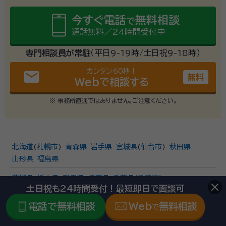
今すぐ電話
無料相談
で
通話無料／24時間受付中
専門相談員が常駐
（平日9-19時/土日祝9-18時）
カンタン60秒！
email
無料
Webで相談する
※ 事務所直通ではありません。ご注意ください。
北海道
(
札幌市
)
青森県
岩手県
宮城県
(
仙台市
)
秋田県
山形県
福島県
茨城県
栃木県
群馬県
埼玉県
千葉県
(
千葉市
)
土日祝も24時間受付！最短即日で面談可
東京都
(
東京23区
)
神奈川県
電話で無料相談
Web
無料相談
で
新潟県
(
新潟市
)
富山県
石川県
福井県
山梨県
長野県
岐阜県
静岡県
(
静岡市
、
浜松市
)
愛知県
(
名古屋市
)