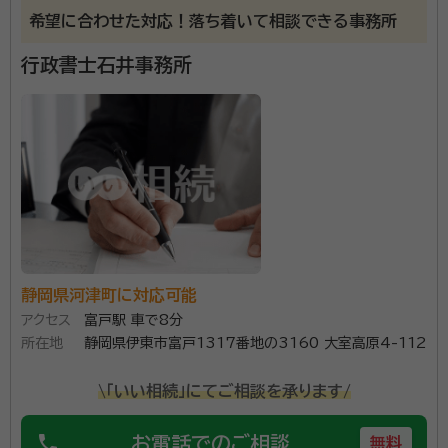
栗田亜希子
行政書士
希望に合わせた対応！落ち着いて相談できる事務所
行政書士石井事務所
栗田雅和
行政書士
２０１５年から夫婦で行政書士事務所を運営しています。
なにかひとつでも地域の皆さんのお役に立てることは
ないか、毎日考えています。どうぞお気軽にご相談くだ
さい。
所属団体：
静岡県行政書士会
静岡県河津町に対応可能
アクセス
富戸駅 車で8分
所在地
静岡県伊東市富戸1317番地の3160 大室高原4-112
\「いい相続」にてご相談を承ります/
phone
お電話でのご相談
無料