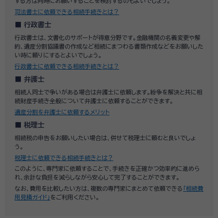
する方は同時にお願いすることを検討するのもよいでしょう。
司法書士に依頼できる相続手続きとは？
行政書士
行政書士は、文書化のサポートが得意分野です。金融機関の名義変更や解
約、遺産分割協議書の作成など相続にまつわる書類作成などをお願いした
い時に頼りにするとよいでしょう。
行政書士に依頼できる相続手続きとは？
弁護士
相続人同士で争いがある場合は弁護士に依頼します。紛争を解決と共に相
続財産手続き全般について弁護士に依頼することができます。
遺産分割を弁護士に依頼するメリット
税理士
相続税の申告をお願いしたい場合は、併せて税理士に頼むと良いでしょ
う。
税理士に依頼できる相続手続きとは？
このように、専門家に依頼することで、手続きを正確かつ効率的に進めら
れ、余計な負担を減らしながら安心して完了することができます。
なお、費用を比較したい方は、複数の専門家にまとめて依頼できる
「相続費
用見積ガイド」
をご利用ください。