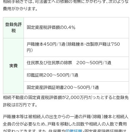
相続手続きでは、司法書士への依頼の有無にかかわらず、次のような
費用がかかります。
登録免許
固定資産税評価額の0.4％
税
戸籍謄本450円/1通（除籍謄本・改製原戸籍は750
円）
住民票及び住民票の除票 200～500円/1通
実費
印鑑証明200～500円/1通
固定資産評価証明書200～500円/1通
相続不動産の固定資産税評価額が2,000万円だったとすると登録免
許税は8万円です。
戸籍謄本等は被相続人の出生からの一連の戸籍（除籍）謄本と相続人
全員の分が必要なため、戸籍を移動した回数や相続人の人数で費用
が変わってきます。また、住民票や
印鑑証明
・固定資産評価証明書は