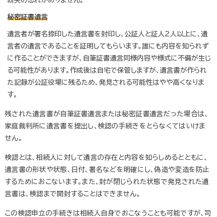
紛失の恐れがありません。
秘密証書遺言
遺言者が署名捺印した遺言書を封印し、公証人と証人2人以上に、遺
言者の遺言であることを証明してもらいます。誰にも内容を知られず
に作ることができますが、自筆証書遺言同様内容や様式に不備が生じ
る可能性があります。作成後は自宅で保管しますが、遺言書が作られ
た記録が公証役場に残るため、発見される可能性はやや高くなりま
す。
残された遺言書が自筆証書遺言または秘密証書遺言だった場合は、
家庭裁判所に遺言書を提出し、検認の手続きをとらなくてはいけま
せん。
検認とは、相続人に対して遺言の存在と内容を知らしめるとともに、
遺言書の形状や状態、日付、署名などを明確にし、偽造や変造を防止
するためにおこないます。また、封が閉じられた状態で発見された遺
言書は、検認まで開封することはできません。
この検認申立の手続きは相続人自身でおこなうことも可能ですが、司