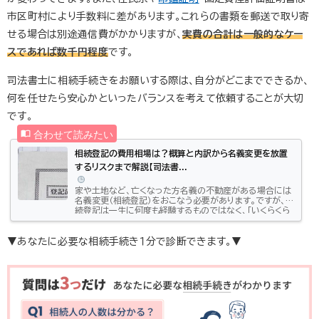
市区町村により手数料に差があります。これらの書類を郵送で取り寄
せる場合は別途通信費がかかりますが、
実費の合計は一般的なケー
スであれば数千円程度
です。
司法書士に相続手続きをお願いする際は、自分がどこまでできるか、
何を任せたら安心かといったバランスを考えて依頼することが大切
です。
相続登記の費用相場は？概算と内訳から名義変更を放置
するリスクまで解説【司法書...
家や土地など、亡くなった方名義の不動産がある場合には
名義変更（相続登記）をおこなう必要があります。ですが、相
続登記は一生に何度も経験するものではなく、「いくらくら
い費用がかかるのだろう？」と疑問に思う方も多いのでは
ないでしょうか。 そこでここでは、 相続登記にかかる合計
額 相続登記にかかる3種類の費用 相続登記の費用は誰が
▼あなたに必要な相続手続き１分で診断できます。▼
負担するべきかといったことについて、詳しくご説明してい
きます。 初めて遺産相続をおこなう方にもわかりやすく解
説しますので、ぜひご参考にしてください。相続登記にかか
る費用とはまずは...