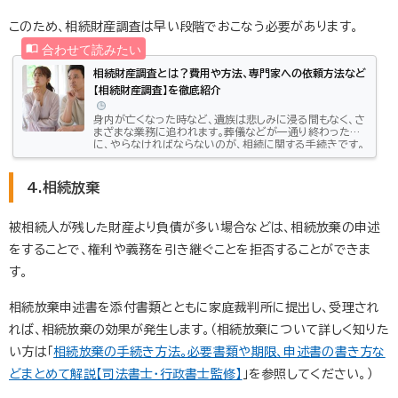
このため、相続財産調査は早い段階でおこなう必要があります。
相続財産調査とは？費用や方法、専門家への依頼方法など
【相続財産調査】を徹底紹介
身内が亡くなった時など、遺族は悲しみに浸る間もなく、さ
まざまな業務に追われます。葬儀などが一通り終わった後
に、やらなければならないのが、相続に関する手続きです。
誰がどれだけ相続するのか、相続税はいくらになるのか計
算するためにも、まずは相続財産調査をして、故人の遺産
がどれだけあるのか、きちんと把握しておくことが重要で
4.相続放棄
す。今回は、相続の際の肝となる相続財産調査について、相
続財産の調べ方、専門家への依頼の仕方、費用など、基本
から応用まで役立つ情報をご紹介します。相続財産の調査
被相続人が残した財産より負債が多い場合などは、相続放棄の申述
とは相続財産調査とは、...
をすることで、権利や義務を引き継ぐことを拒否することができま
す。
相続放棄申述書を添付書類とともに家庭裁判所に提出し、受理され
れば、相続放棄の効果が発生します。（相続放棄について詳しく知りた
い方は「
相続放棄の手続き方法。必要書類や期限、申述書の書き方な
どまとめて解説【司法書士・行政書士監修】
」を参照してください。）