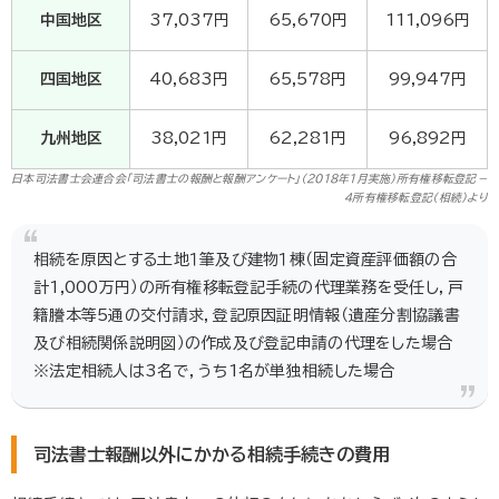
中国地区
37,037円
65,670円
111,096円
四国地区
40,683円
65,578円
99,947円
九州地区
38,021円
62,281円
96,892円
日本司法書士会連合会「司法書士の報酬と報酬アンケート」（2018年1月実施）所有権移転登記－
4所有権移転登記（相続）より
相続を原因とする土地１筆及び建物１棟（固定資産評価額の合
計1,000万円）の所有権移転登記手続の代理業務を受任し，戸
籍謄本等5通の交付請求，登記原因証明情報（遺産分割協議書
及び相続関係説明図）の作成及び登記申請の代理をした場合
※法定相続人は3名で，うち1名が単独相続した場合
司法書士報酬以外にかかる相続手続きの費用