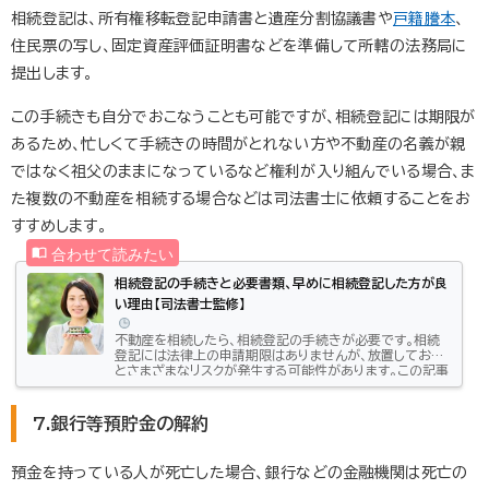
相続登記は、所有権移転登記申請書と遺産分割協議書や
戸籍謄本
、
住民票の写し、固定資産評価証明書などを準備して所轄の法務局に
提出します。
この手続きも自分でおこなうことも可能ですが、相続登記には期限が
あるため、忙しくて手続きの時間がとれない方や不動産の名義が親
ではなく祖父のままになっているなど権利が入り組んでいる場合、ま
た複数の不動産を相続する場合などは司法書士に依頼することをお
すすめします。
相続登記の手続きと必要書類、早めに相続登記した方が良
い理由【司法書士監修】
不動産を相続したら、相続登記の手続きが必要です。相続
登記には法律上の申請期限はありませんが、放置しておく
とさまざまなリスクが発生する可能性があります。この記事
では、相続登記の基礎知識や相続登記をおこなわないデメ
リット、相続登記に必要な書類や手続きの方法、手続きを依
頼できる専門家などを解説します。相続登記とは不動産を
7.銀行等預貯金の解約
取得する際は、所有権等の権利関係を誰にでも分かるよう
にし、取引の安全を図るために登記をおこないます。具体
的には、不動産の所在や面積、所有者の情報などの登記記
預金を持っている人が死亡した場合、銀行などの金融機関は死亡の
録を作成し、法務局で一般...