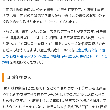
生前の相続対策には、公正証書遺言が最も有効です。司法書士事務
所では遺言内容の希望の聞き取りから戸籍などの書類の収集、公証
役場とのやり取りをまでをサポートしてくれます。
さらに、遺言書では遺言の執行者を指定することができます。司法書
士を遺言執行者にしておけば、相続による不動産登記が必要になっ
た際あわてて司法書士を探さずに済み、スムーズな相続登記ができ
る効果も期待できます。（遺言執行者については、
遺言執行とは？遺
言執行者を選ぶメリットや遺言の種類、共同登記の手続きについても
解説
を参照してください。）
3.成年後見人
「成年後見制度」とは、認知症などで判断能力が不十分な方を法律面
や生活面で支援する制度です。子どもなどの親族が後見人になるこ
とも多いですが、司法書士などに依頼し、第三者の立場から管理して
もらうこともできます。なお、後見人は家庭裁判所が選任します（親族