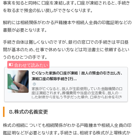
事実を知ると同時に口座を凍結します。口座が凍結されると、手続き
を取るまで預金の払い戻しができなくなります。
解約には相続関係がわかる戸籍謄本や相続人全員の印鑑証明などの
書類が必要となります。
手続き自体は難しくないのですが、銀行の窓口での手続きは平日昼
間が基本のため、仕事で休めない方などは司法書士に依頼するとい
うのもひとつの手です。
亡くなった家族の口座が凍結｜故人の預金の引き出し方、
凍結口座の解除手続き【行...
家族が亡くなると、故人が生前使用していた金融機関の口
座は凍結されます。葬儀費用や当座の生活費を、故人の残
した財産から支払う予定だった場合、口座からお金を引き
出すことができず、困った事態になる可能性もあります。こ
の記事では、なぜ家族が亡くなった時に口座が凍結されて
しまうのかや、口座が凍結されてしまうとどうなるのか、ま
8.株式の名義変更
た、口座の凍結を解除するための手続きについてご紹介し
ます。家族が亡くなったら口座は凍結されるなぜ口座が凍
結されるのか？銀行などの金融機関では亡くなった人の
株式の相続についても相続関係がわかる戸籍謄本や相続人全員の印
口座は凍結されます。なぜ口...
鑑証明などが必要となります。手続きは、相続する株式が上場株式か