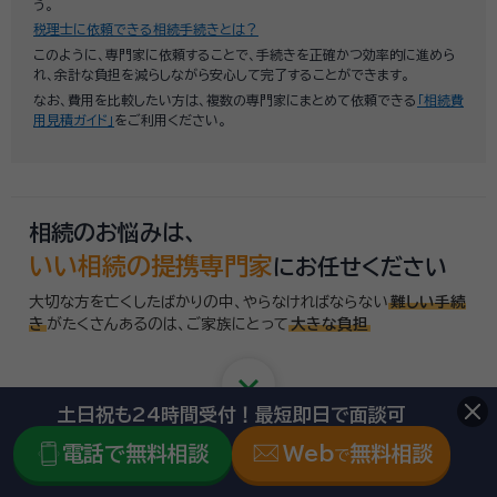
う。
税理士に依頼できる相続手続きとは？
このように、専門家に依頼することで、手続きを正確かつ効率的に進めら
れ、余計な負担を減らしながら安心して完了することができます。
なお、費用を比較したい方は、複数の専門家にまとめて依頼できる
「相続費
用見積ガイド」
をご利用ください。
相続のお悩みは、
いい相続の提携専門家
にお任せください
大切な方を亡くしたばかりの中、やらなければならない
難しい手続
き
がたくさんあるのは、
ご家族にとって
大きな負担
keyboard_arrow_down
土日祝も24時間受付！最短即日で面談可
電話で無料相談
Web
無料相談
相続に必要な手続きは
で
こんなにあります