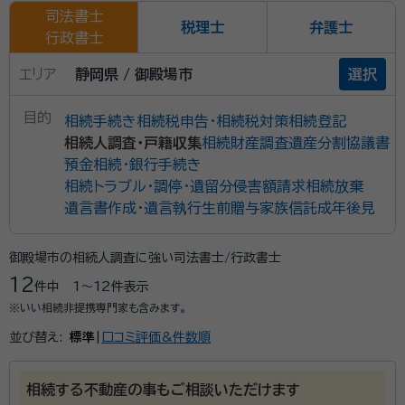
司法書士
税理士
弁護士
行政書士
エリア
静岡県 / 御殿場市
選択
目的
相続手続き
相続税申告・相続税対策
相続登記
相続人調査・戸籍収集
相続財産調査
遺産分割協議書
預金相続・銀行手続き
相続トラブル・調停・遺留分侵害額請求
相続放棄
遺言書作成・遺言執行
生前贈与
家族信託
成年後見
御殿場市の相続人調査に強い司法書士/行政書士
12
件中
1〜12
件表示
※いい相続非提携専門家も含みます。
並び替え:
標準
|
口コミ評価&件数順
相続する不動産の事もご相談いただけます