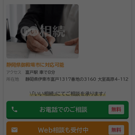
経営 現在、相続・遺言のほか地元民生委員、後見人としての任も受け福祉
関連に強みがございます。
事務所口コミ（抜粋）：
account_circle
満足度 5.0
ご利用時期：2024/3
面談の感想
家から近く、フレンドリーな雰囲気で説明もわかりやすかった。わからな
い事にも，丁寧に説明していただき依頼をきめました。
契約後の感想
フレンドリーな雰囲気で、どんな事でも丁寧に説明してくれます。疑問こま
あれば，メールで質問して，直ぐに返事をくださり安心してお任せする事
静岡県御殿場市に対応可能
ができました。何もわからず戸惑っていたので有り難かったです。
アクセス
富戸駅 車で8分
所在地
静岡県伊東市富戸1317番地の3160 大室高原4-112
当事務所は、相続専門家グループの優オフィスグループ
として弁護士、司法書士、税理士とのタイアップによりワ
\「いい相続」にてご相談を承ります/
ンストップにて相続業務を遂行しています。 営業時間は
phone
お電話でのご相談
無料
9:00~18:00ですが、必要に応じて土日の相談や19時
以降の相談にも対応しています。 富士宮市周辺で相続・
資格等：
行政書士、AFP
遺言のことでお悩みなら、ぜひ当事務所のご利用をご検
mail
Web相談も受付中
無料
所属団体：
静岡県行政書士会
討ください。