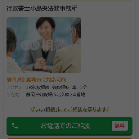
行政書士小島央法務事務所
静岡県御殿場市に対応可能
アクセス
ＪＲ御殿場線 御殿場駅 車１０分
所在地
静岡県御殿場市北久原２４番地
\「いい相続」にてご相談を承ります/
phone
お電話でのご相談
無料