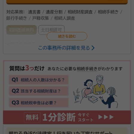
対応業務：
遺言書 / 遺産分割 / 相続財産調査 / 相続手続き /
銀行手続き / 戸籍収集 / 相続人調査
初回面談無料
土日相談可
所属する専門家：
この事務所の詳細を見る
石井 康一（イシイ コウイチ）
行政書士
相続や遺言のほか、離婚協議書の作成や会社設立など、
幅広く対応しています。書類の作成ひとつでも、効果的
で明るい未来に繋がる書類の作成を心がけております。
相続では、「後でもめないように契約を書面に残したい」
「裁判をせずに穏便に解決したい」など、さまざまな希望
資格等：
行政書士
に応じた相談対応が可能です。また、どこへ相談すれば
所属団体：
静岡県行政書士会
いいかわからない場合にも、紹介窓口として対応しま
す。
頼れる身近な法律家！行き届いた丁寧なサポート