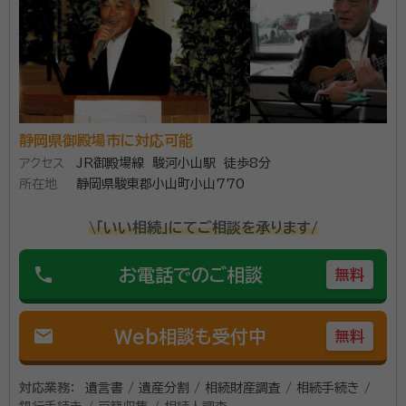
グノートやデジタル遺品についても、ご相談やお手伝い
資格等：
行政書士・FP技能士2級
を承ります。 迅速で丁寧な対応を旨とし、ご依頼者様に
所属団体：
静岡県行政書士会
寄り添ったお手伝いを、力一杯させていただきます。
静岡県御殿場市に対応可能
アクセス
JR御殿場線 駿河小山駅 徒歩8分
所在地
静岡県駿東郡小山町小山770
\「いい相続」にてご相談を承ります/
phone
お電話でのご相談
無料
mail
Web相談も受付中
無料
対応業務：
遺言書 / 遺産分割 / 相続財産調査 / 相続手続き /