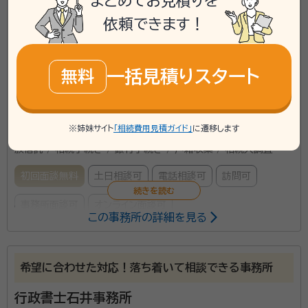
まとめてお見積りを
\「いい相続」にてご相談を承ります/
依頼できます！
phone
お電話でのご相談
無料
一括見積りスタート
無料
mail
Web相談も受付中
無料
※姉妹サイト
「相続費用見積ガイド」
に遷移します
対応業務：
遺言書 / 遺産分割 / 相続財産調査 / 成年後見 / 家
族信託 / 相続手続き / 銀行手続き / 戸籍収集 / 相続人調査
初回面談無料
土日相談可
電話相談可
訪問可
事務所面談可
オンライン面談可
この事務所の詳細を見る
所属する専門家：
四條 浩之（シジョウ ヒロユキ）
行政書士、ファイナンシャルプランナ
希望に合わせた対応！落ち着いて相談できる事務所
ー（AFP）
行政書士石井事務所
経歴：
静岡県出身 法政大学工学部卒 IT企業入社後、地元にて不動産業