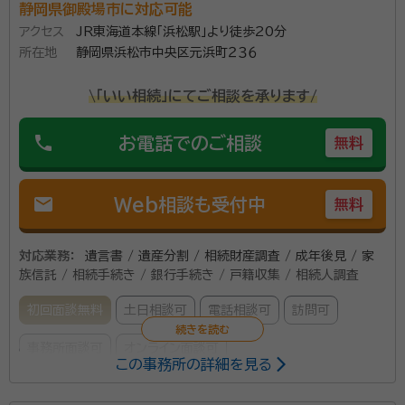
静岡県御殿場市に対応可能
アクセス
JR東海道本線「浜松駅」より徒歩20分
所在地
静岡県浜松市中央区元浜町２３６
\「いい相続」にてご相談を承ります/
phone
お電話でのご相談
無料
mail
Web相談も受付中
無料
対応業務：
遺言書 / 遺産分割 / 相続財産調査 / 成年後見 / 家
族信託 / 相続手続き / 銀行手続き / 戸籍収集 / 相続人調査
初回面談無料
土日相談可
電話相談可
訪問可
事務所面談可
オンライン面談可
この事務所の詳細を見る
所属する専門家：