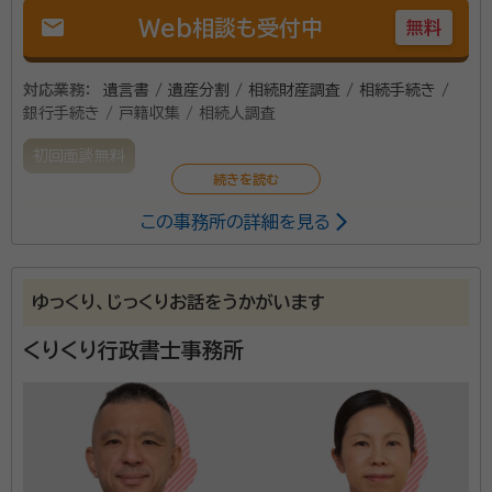
mail
Web相談も受付中
無料
対応業務：
遺言書 / 遺産分割 / 相続財産調査 / 相続手続き /
銀行手続き / 戸籍収集 / 相続人調査
初回面談無料
この事務所の詳細を見る
会計事務所、不動産会社での勤務経験があり、相続に関
して包括的に助言する事ができます。
ゆっくり、じっくりお話をうかがいます
くりくり行政書士事務所