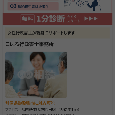
て頂き、必要な手続きの説明を受け、大凡の金額を提示して頂けました。
それなりの金額がかかると思っていたので、概算が聞けて良かったです。
安心できました。
契約後の感想
支払先が2カ所に分かれていたので電話で質問をしましたが明確な回答
をいただけて良かったです。
女性行政書士が親身にサポートします
こはる行政書士事務所
岩田行政書士事務所があるのは、韮山駅より徒歩15分
ほどの場所。代表の岩田繋先生は、学習塾での個別指導
の経験を活かし、地域の人々の困りごとや心配ごとに寄
り添うスタイルで相談対応をされています。また、行政
書士は「幅広い守備範囲を活かし、お客様の不安を解消
資格等：
行政書士、2級FP
することが本職」との考えにより、相続・遺言をはじめと
所属団体：
静岡県行政書士会
したさまざまなサービスの提供が可能。 さらに、一方的
に話を進めるのではなく、お客様の言葉に耳を傾け、不
安をひとつずつ解消していくことが大切としているそう
静岡県御殿場市に対応可能
です。十分に時間をとって話を聞くために、初回相談料
アクセス
岳南鉄道「岳南原田駅」より徒歩15分
は無料。 はじめての相続でさまざまな不安を抱えてい