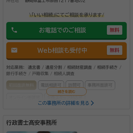
所在地
静岡県富士市原田１２１７番地の２
る方は、豊富な知識ときめ細かな対応で充実したサービ
スを提供する岩田行政書士事務所に相談してみてくだ
\「いい相続」にてご相談を承ります/
さい。
phone
お電話でのご相談
無料
mail
Web相談も受付中
無料
対応業務：
遺言書 / 遺産分割 / 相続財産調査 / 相続手続き /
銀行手続き / 戸籍収集 / 相続人調査
初回面談無料
電話相談可
訪問可
事務所面談可
オンライン面談可
女性スタッフ対応可
この事務所の詳細を見る
所属する専門家：
行政書士髙安事務所
山本 恵
行政書士・宅地建物取引士