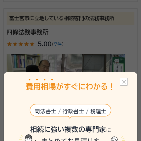
田舎町でのんびりとお客様のお話に耳を傾け、困り事に
親身に対応し、身の上話も時間を気にせず聞いておりま
富士宮市に立地している相続専門の法務事務所
す。遺言書作成から保管制度の手続きのご案内、財産調
査等行います。同事務所内に、社会保険労務士もおりま
四條法務事務所
すので、遺族年金等についても対応しております。
star
star
star
star
star
5.00
（
7件
）
費
用
相
場
がすぐにわかる！
司法書士 / 行政書士 / 税理士
静岡県御殿場市に対応可能
アクセス
富士宮駅 車で15分
相続に強い複数の専門家
に
所在地
静岡県富士宮市宮原385-1