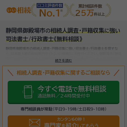
口コミ評価件数
累計相談件数
No.1
25万
件以上
静岡県御殿場市
相続人調査・戸籍収集
強
の
に
い
司法書士/行政書士
《無料相談》
静岡県御殿場市の相続人調査・戸籍収集に強い司法書士/行政書士を探すな
ら、日本最大級の相続専門サイト【いい相続】にお任せください。
御殿場市(静岡
県)で対応可能な相続人調査・戸籍収集に強い司法書士/行政書士をお探しい
続きを読む
ただけます。
相続人調査・戸籍収集に関するご相談なら
今すぐ電話
無料相談
で
通話無料／24時間受付中
専門相談員が常駐
（平日9-19時/土日祝9-18時）
カンタン60秒！
専門家
紹介
を
してもらう