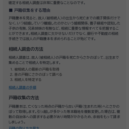
確定する相続人調査は非常に重要なことなのです。
戸籍収集をする理由
戸籍謄本を見ると、故人（被相続人）の出生から死亡までの親子関係だけで
なく、いつ結婚していつ離婚したのかという婚姻関係、養子縁組や認知した
子供の有無、兄弟姉妹の有無など、相続に重要な情報すべてを把握するこ
とができます。相続人調査に欠かせないだけでなく、銀行や不動産の相続
手続きでは故人の戸籍謄本を求められることが殆どです。
相続人調査の方法
相続人調査は、故人（被相続人）の戸籍を死亡からさかのぼって、出生まで
集めることで相続人を特定します。
被相続人の最新の戸籍を取得
昔の戸籍にさかのぼって調べる
相続人を特定する
相続人調査の手順
戸籍収集の方法
戸籍謄本は、亡くなった時点の戸籍から古い戸籍（生まれた時）へとさかの
ぼって取得します。引っ越しが多かった等本籍地を複数変更した場合は、複
数の自治体への請求する必要があり時間がかかるため、余裕をもって請求
しましょう。
戸籍の取り方や見方