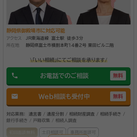
静岡県御殿場市に対応可能
アクセス
JR東海道線 富士駅 徒歩3分
所在地
静岡県富士市横割本町１４番２号 栗田ビル二階
\「いい相続」にてご相談を承ります/
phone
お電話でのご相談
無料
mail
Web相談も受付中
無料
対応業務：
遺言書 / 遺産分割 / 相続財産調査 / 相続手続き /
銀行手続き / 戸籍収集 / 相続人調査
初回面談無料
土日相談可
事務所面談可