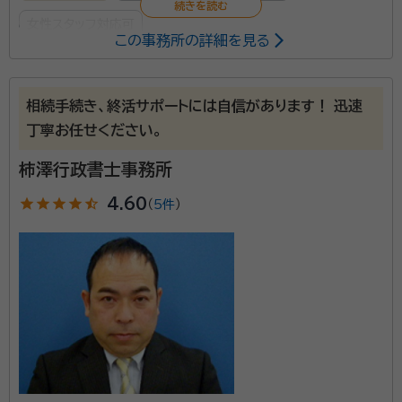
女性スタッフ対応可
この事務所の詳細を見る
所属する専門家：
栗田亜希子
行政書士
相続手続き、終活サポートには自信があります！ 迅速
丁寧お任せください。
栗田雅和
行政書士
柿澤行政書士事務所
２０１５年から夫婦で行政書士事務所を運営しています。
star
star
star
star
star_half
4.60
（
5件
）
なにかひとつでも地域の皆さんのお役に立てることは
ないか、毎日考えています。どうぞお気軽にご相談くだ
さい。
所属団体：
静岡県行政書士会