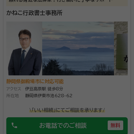
かねこ行政書士事務所
静岡県御殿場市に対応可能
アクセス
伊豆高原駅 徒歩8分
所在地
静岡県伊東市池628-62
\「いい相続」にてご相談を承ります/
phone
お電話でのご相談
無料