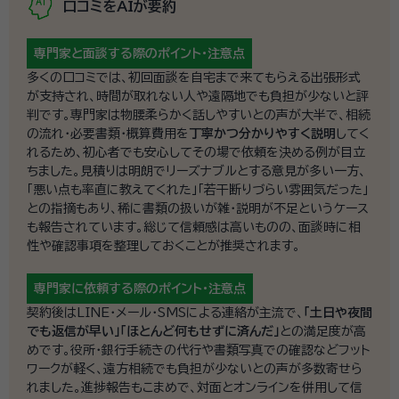
口コミをAIが要約
る、街の法律専門家です。これまで金銭トラブルの相談
や、死後の事務委任契約の相談などさまざまな問題を
専門家と面談する際の
ポイント・注意点
解決してきました。 羽佐田孔司行政書士の最大の特徴
多くの口コミでは、初回面談を自宅まで来てもらえる出張形式
は、「自宅で出来るおまかせ相続」です。直接ご自宅に訪
が支持され、時間が取れない人や遠隔地でも負担が少ないと評
資格等：
行政書士
問して相続の相談に応じ、相続手続きの際に必要になる
判です。専門家は物腰柔らかく話しやすいとの声が大半で、相続
役所や銀行への代行もおこないます。
の流れ・必要書類・概算費用を
丁寧かつ分かりやすく説明
してく
れるため、初心者でも安心してその場で依頼を決める例が目立
ちました。見積りは明朗でリーズナブルとする意見が多い一方、
「悪い点も率直に教えてくれた」「若干断りづらい雰囲気だった」
との指摘もあり、稀に書類の扱いが雑・説明が不足というケース
も報告されています。総じて信頼感は高いものの、面談時に相
性や確認事項を整理しておくことが推奨されます。
専門家に依頼する際の
ポイント・注意点
契約後はLINE・メール・SMSによる連絡が主流で、
「土日や夜間
でも返信が早い」「ほとんど何もせずに済んだ」
との満足度が高
めです。役所・銀行手続きの代行や書類写真での確認などフット
ワークが軽く、遠方相続でも負担が少ないとの声が多数寄せら
れました。進捗報告もこまめで、対面とオンラインを併用して信