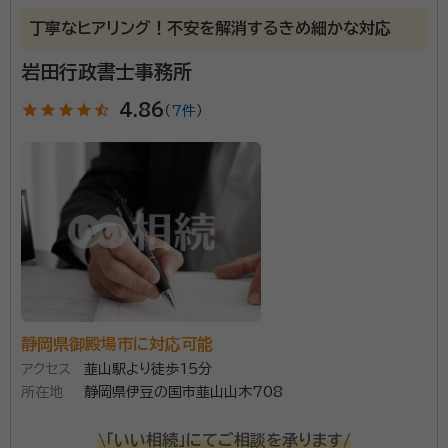
柿澤 秀和
行政書士、測量士、土木施工管理技士、造園施工管理技士、
丁寧なヒアリング！不安を解消するきめ細かな対応
橋梁点検士
岩田行政書士事務所
経歴：
静岡県浜松市出身
事務所口コミ（抜粋）：
star
star
star
star
star_half
4.86
（
7件
）
account_circle
満足度 4.0
ご利用時期：2023/11
面談の感想
親しみ深い方で、丁寧に教えてくださって安心できた為、お願いしまし
た。
契約後の感想
迅速且つ丁寧に対応してくださいました。安心しています。
相続全般についてのご相談や終活に向けての「遺言書
静岡県御殿場市に対応可能
の作成」などお客様に寄り添った、丁寧な対応がモットー
アクセス
韮山駅より徒歩15分
です。 相続手続きの実績は多数あり、遺産分割協議書、
所在地
静岡県伊豆の国市韮山山木708
相続関係図、書類の収集など迅速、丁寧に対応し、相続
に関する手続きをお客様と共に、手続き終了までご一緒
\「いい相続」にてご相談を承ります/
資格等：
行政書士、測量士