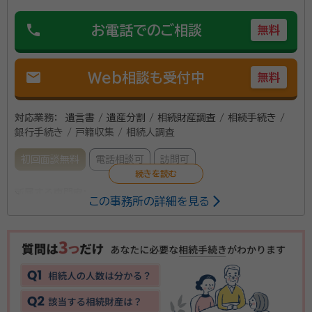
に対応しております。 終活に向けての「遺言書の作成」
所属団体：
静岡県行政書士会
「エンデイングノートの書き方」から「家族信託」「成年後
phone
お電話でのご相談
無料
見契約」など、これから先のお手続きについても、多くの
お客様の書類の作成や後見人手続きなど、親身に対応
mail
Web相談も受付中
無料
させていただき、好評をいただいております。 土地のお
困りごとによる、農地転用・都市計画の諸手続きから専
門家チームとの連携による、財産の有効活用のアドバイ
対応業務：
遺言書 / 遺産分割 / 相続財産調査 / 相続手続き /
銀行手続き / 戸籍収集 / 相続人調査
スも可能であり、大変好評をいただいております。 まち
の身近な法律家として、お仕事やお困りごとを独自のス
初回面談無料
電話相談可
訪問可
タイルでお客様に情報を伝えることを得意とするフット
ワークの軽さが売りです。 ぜひ、お客様に寄り添ったご
所属する専門家：
この事務所の詳細を見る
要望に全力でお応えします。
岩田 繋（いわた しげる）
行政書士、2級FP
事務所口コミ（抜粋）：
account_circle
満足度 5.0
ご利用時期：2025/6
面談の感想
電話が来て、自己紹介を聞きその後日程調整を話しました。当日自宅に来