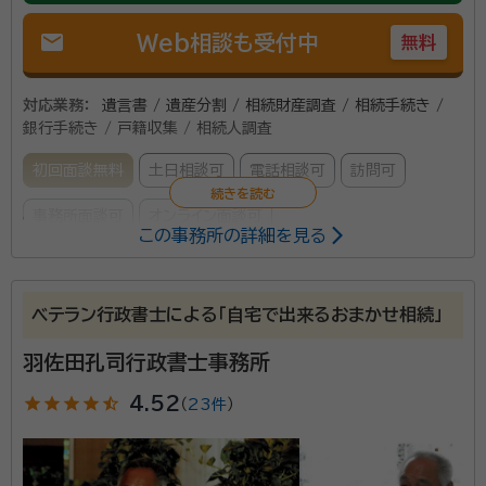
mail
Web相談も受付中
無料
対応業務：
遺言書 / 遺産分割 / 相続財産調査 / 相続手続き /
銀行手続き / 戸籍収集 / 相続人調査
初回面談無料
土日相談可
電話相談可
訪問可
事務所面談可
オンライン面談可
この事務所の詳細を見る
所属する専門家：
金厚 祐一（かねこ ゆういち）
行政書士・FP技能士2級
ベテラン行政書士による「自宅で出来るおまかせ相続」
羽佐田孔司行政書士事務所
遺言・相続手続きを始め、シニアライフの安心のお手伝
いを幅広くご相談いただけます。 見守り・任意後見契
star
star
star
star
star_half
4.52
（
23件
）
約・死後事務委任契約など、ご依頼者様の状況を親身に
分析して、最適のプランをご提案致します。 エンディン