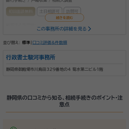
銀行手続き / 戸籍収集 / 相続人調査
初回面談無料
土日相談可
訪問可
所属する専門家：
この事務所の詳細を見る
羽佐田 孔司（はさだ こうじ）
行政書士
並び替え:
標準
|
口コミ評価&件数順
経歴：
・37年間の地方公務員としての豊かな各種職務経験 ・その間、議事
録作成、条例の原案作成、ごみ焼却施設の地元同意とりつけ等 ・税務課
長、介護保険課長、健康推進課長、文化会館長、総務課長等歴任 ・県土木
行政書士駿河事務所
事務所での公共用地の取得業務などの定年後に開業16年経過
事務所口コミ（抜粋）：
account_circle
静岡県御殿場市川島田329番地の4 菊水第二ビル1階
満足度 4.0
ご利用時期：2026/6
面談の感想
自宅へ来所いただいて無料面談しました。母も話しやすかったと言ってい
ました。
契約後の感想
静岡県の口コミから知る、相続手続きのポイント・注
素人質問にも丁寧に答えていただきました。分かりやすく、安心して任せ
意点
られる印象でした。
羽佐田孔司行政書士事務所は静岡県駿東郡小山町にあ