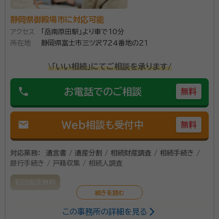
静岡県御殿場市に対応可能
アクセス
「岳南原田駅」より車で10分
所在地
静岡県富士市三ツ沢７２４番地の２１
\「いい相続」にてご相談を承ります/
phone
お電話でのご相談
無料
mail
Web相談も受付中
無料
対応業務：
遺言書 / 遺産分割 / 相続財産調査 / 相続手続き /
銀行手続き / 戸籍収集 / 相続人調査
初回面談無料
この事務所の詳細を見る
静岡県富士市で、行政書士事務所を開業しております。