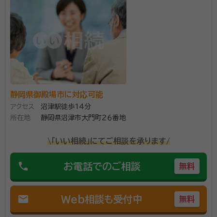
困っている方の心に春が来ますように・・・。そのような
想いから事務所名を「こはる行政書士事務所」と名付け
ました。分かりやすい説明ときめ細やかな対応で最適な
解決方法をご提案します。お困りのことがございました
ら、ぜひお気軽にご相談ください。
資格等：
行政書士・宅地建物取引士
所属団体：
静岡県行政書士会 /
静岡県御殿場市に対応可能
アクセス
沼津駅徒歩14分
所在地
静岡県沼津市大門町２６番地
\「いい相続」にてご相談を承ります/
phone
お電話でのご相談
無料
mail
Web相談も受付中
無料