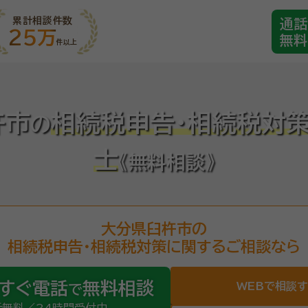
累計相談件数
通話
25万
無料
件以上
杵市
相続税申告・相続税対
の
士
《無料相談》
大分県臼杵市の
相続税申告・相続税対策に関するご相談なら
すぐ電話
無料相談
WEBで相談
で