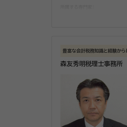
所属する専門家：
冨部 達也（ふべ たつや）
税理
大分県を中心とした経営者や資
ッフが、あなたに寄り添って対
豊富な会計税務知識と経験から
資格等：
税理士
森友秀明税理士事務所
所属団体：
南九州税理士会