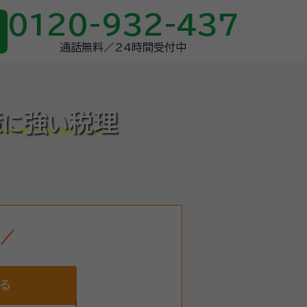
0120-932-437
通話無料／24時間受付中
策
強
税理
に
い
する