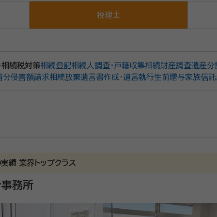
税理士
・相続税対策
相続登記
相続人調査・戸籍収集
相続財産調査
遺産分
留分侵害額請求
相続放棄
遺言書作成・遺言執行
生前贈与
家族信託
の実績 業界トップクラス
分事務所