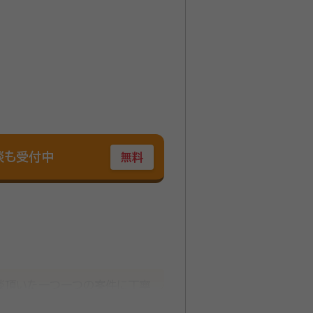
談も受付中
無料
相談頂いた一つ一つの案件に丁寧
の仕事は、依頼者の立場を守るた