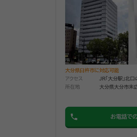
大分県臼杵市に対応可能
アクセス
JR「大分駅」北
所在地
大分県大分市末広
phone
お電話で