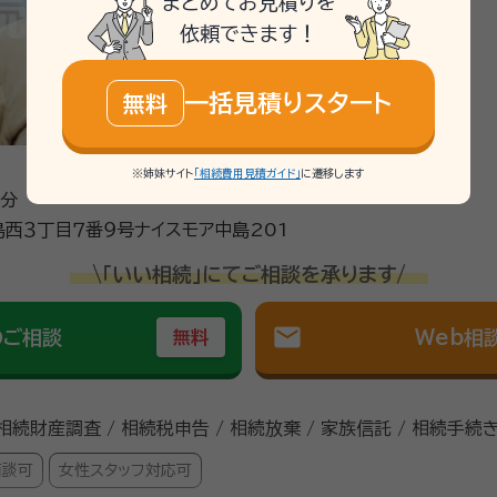
まとめてお見積りを
依頼できます！
一括見積りスタート
無料
※姉妹サイト
「相続費用見積ガイド」
に遷移します
8分
西３丁目７番９号ナイスモア中島201
\「いい相続」にてご相談を承ります/
mail
のご相談
Web相
無料
 相続財産調査 / 相続税申告 / 相続放棄 / 家族信託 / 相続手続
面談可
女性スタッフ対応可