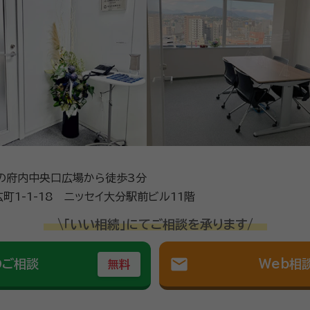
口の府内中央口広場から徒歩3分
町1-1-18 ニッセイ大分駅前ビル11階
\「いい相続」にてご相談を承ります/
mail
のご相談
Web相
無料