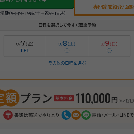
話無料／24時間受付中
専門家を紹介/面
が常駐
（平日9-19時/土日祝9-18時）
日程を選択して今すぐ面談予約
7
8
9
(金)
(土)
(日)
8/
8/
8/
TEL
◯
◯
その他の日程を選ぶ