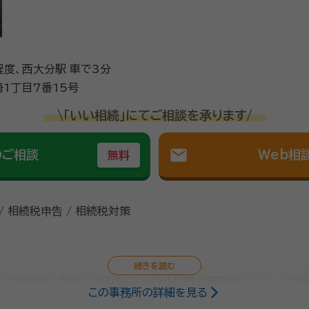
程度、西大分駅 車で3分
1丁目7番15号
\「いい相続」にてご相談を承ります/
mail
のご相談
Web相
無料
/ 相続税申告 / 相続税対策
どの資産税に関するアドバイスを行う税理士事務所として、 ご
この事務所の詳細を見る
に全力で取り組んでいけるよう日々研鑽しております。 税理士