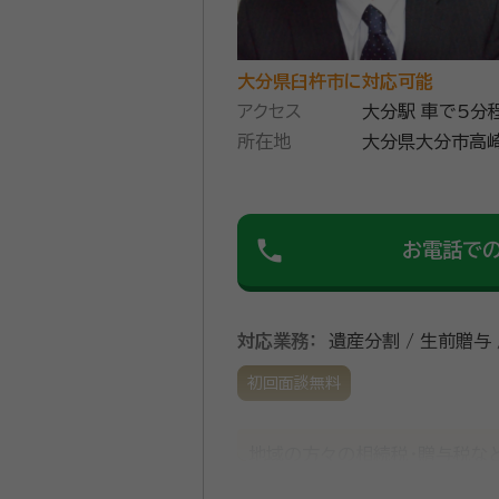
大分県臼杵市に対応可能
アクセス
大分駅 車で5分
所在地
大分県大分市高崎
phone
お電話で
対応業務：
遺産分割 / 生前贈与 
初回面談無料
地域の方々の相続税・贈与税な
に向き合いながら目の前の事案