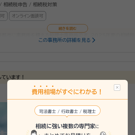
/ 相続税申告 / 相続税対策
問可
オンライン面談可
要都市に事務所を構える税理士事務所です。2025年度の相続税申
この事務所の詳細を見る
上の相続税申告をお手伝いしています。 初めての相続で不安を感
け、一人ひとり適切なサービスを提供するために、小さなお悩みや
しています！
費
用
相
場
がすぐにわかる！
司法書士 / 行政書士 / 税理士
相続に強い複数の専門家
に