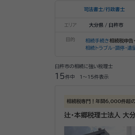
司法書士
/
行政書士
エリア
大分県 / 臼杵市
目的
相続手続き
相続税申告
相続トラブル・調停・遺
臼杵市の相続に強い税理士
15
件中
1〜15
件表示
相続税専門！年間6,000件超
辻・本郷税理士法人 大