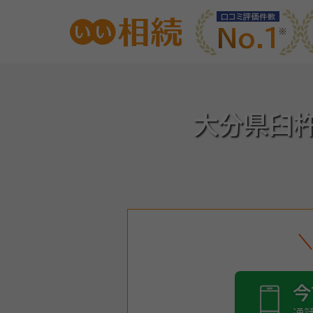
口コミ評価件数
No.1
大分県臼
今