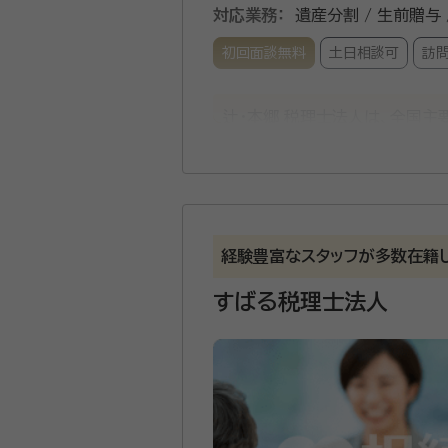
対応業務：
遺産分割 / 生前贈与 
初回面談無料
土日相談可
訪
辻・本郷 税理士法人は、全国主
年から累計で26,000件以
るよう、親身なサポートを心が
います。
経験豊富なスタッフが多数在籍
すばる税理士法人