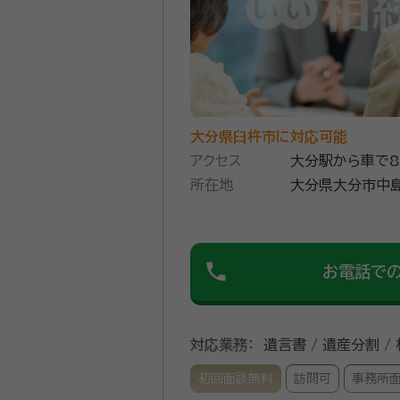
大分県臼杵市に対応可能
アクセス
大分駅から車で
所在地
大分県大分市中島
phone
お電話で
対応業務：
遺言書 / 遺産分割 /
初回面談無料
訪問可
事務所