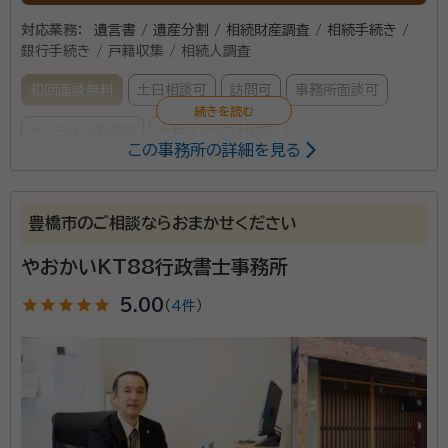
時にしておくことが最良だと思います。 自分のため、大
対応業務：
遺言書 / 遺産分割 / 相続財産調査 / 相続手続き /
銀行手続き / 戸籍収集 / 相続人調査
切な人のため、また大切にしたいもののために、今から
準備を始めてみませんか。 一緒により良い方法を考え、
初回面談無料
土日相談可
訪問可
事務所面談可
専門家としてアドバイスをさせていただきます。 まずは
オンライン面談可
女性スタッフ対応可
ご相談ください。
この事務所の詳細を見る
所属する専門家：
佐野 佳見（さの よしみ）
行政書士
豊橋市のご相談ならおまかせください
やおかいKT88行政書士事務所
突然やってくる相続問題に、迅速かつ丁寧に対応いたし
ます。また、安城市で一番身近で親しみやすい行政書士
star
star
star
star
star
5.00
（
4件
）
事務所として、真摯にお客様と向き合います。
資格等：
行政書士
所属団体：
愛知県行政書士会