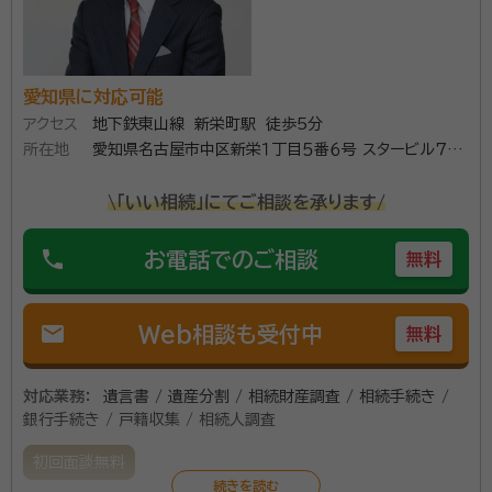
愛知県に対応可能
アクセス
地下鉄東山線 新栄町駅 徒歩5分
所在地
愛知県名古屋市中区新栄１丁目５番６号 スタービル７階
７０５
\「いい相続」にてご相談を承ります/
phone
お電話でのご相談
無料
mail
Web相談も受付中
無料
対応業務：
遺言書 / 遺産分割 / 相続財産調査 / 相続手続き /
銀行手続き / 戸籍収集 / 相続人調査
初回面談無料