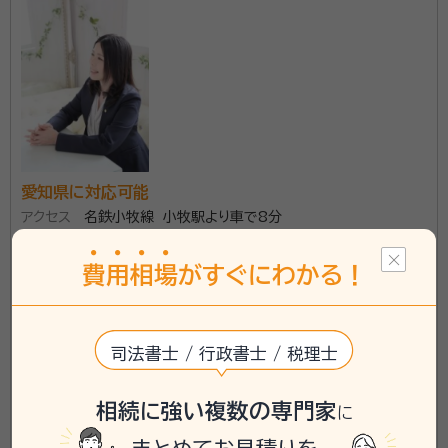
愛知県に対応可能
アクセス
名鉄小牧線 小牧駅より車で8分
所在地
愛知県小牧市大字下末８８９番地２１ リオンパーク１０１
号
費
用
相
場
がすぐにわかる！
\「いい相続」にてご相談を承ります/
phone
お電話でのご相談
無料
司法書士 / 行政書士 / 税理士
mail
Web相談も受付中
無料
相続に強い複数の専門家
に