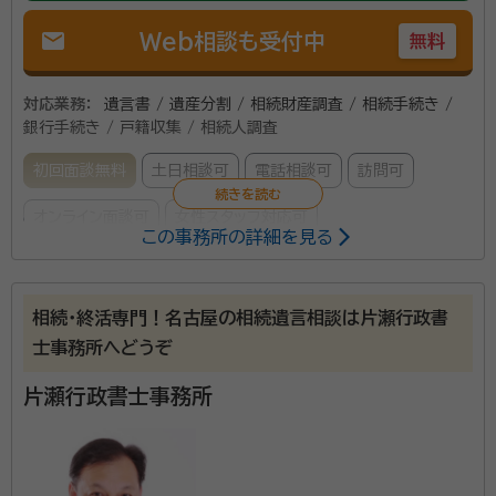
mail
Web相談も受付中
無料
対応業務：
遺言書 / 遺産分割 / 相続財産調査 / 相続手続き /
銀行手続き / 戸籍収集 / 相続人調査
初回面談無料
土日相談可
電話相談可
訪問可
オンライン面談可
女性スタッフ対応可
この事務所の詳細を見る
主に独居の高齢者のための身元保証サービス・任意後見
に対応します。具体的には高齢者のための施設入居の保
相続・終活専門！名古屋の相続遺言相談は片瀬行政書
証人・身元引受、病院への入院のための保証人・身元引
士事務所へどうぞ
受、緊急連絡先などへの対応、お亡くなりになった場合
片瀬行政書士事務所
の葬儀の手配、永代供養等への対応等です。 顧問契約・
所属団体：
東京都行政書士会、相続鑑定協会
死後事務委任契約・遺言書・家族信託契約書・任意後見
契約書などの対応をいたします。