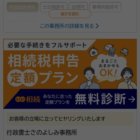
初回面談無料
土日相談可
訪問可
事務所面談可
所属する専門家：
この事務所の詳細を見る
片瀬 裕司（かたせ やすじ）
特定行政書士
当事務所は、「自分らしい心豊かな人生を叶えるお手伝
い」をミッションとし、終活や相続に関する手続きを主業
務としています。 「なぜ、終活や相続なのか」について
は、２つの理由があります。 １つ目は、私の両親への想い
です。私の両親は共に他界しております。父は晩年介護
資格等：
特定行政書士
施設でお世話になっておりましたが、脳梗塞を患った
所属団体：
愛知県行政書士会
後、著しく認知能力が低下し、会話もできない状態とな
りました。 「何を思い、どうしたいのか」意思疎通ができ
お客様の立場に立ってヒヤリングいたします
ないままで亡くなっていきました。そのためか、今でも
父のことを思い出し、もっと父の本音を、父の希望を聞
行政書士さのよしみ事務所
いておけば良かったと後悔がつきません。 自分の希望