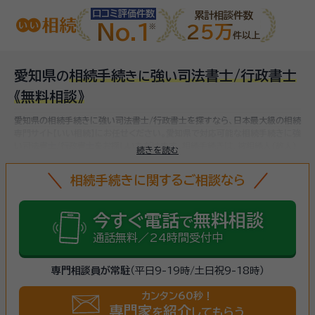
口コミ評価件数
累計相談件数
No.1
25万
件以上
愛知県
相続手続
強
司法書士/行政書士
の
き
に
い
《無料相談》
愛知県の相続手続きに強い司法書士/行政書士を探すなら、日本最大級の相続
専門サイト【いい相続】にお任せください。
愛知県で対応可能な相続手続きに強
い司法書士/行政書士をお探しいただけます。
相続手続きは、被相続人（故人）
続きを読む
の財産を引き継ぐために必要な手続きです。相続人・相続財産の確認、遺言書
の確認、遺産分割協議、相続財産の名義変更、相続税の申告・納税（相続財産が
相続手続きに関するご相談なら
基礎控除額を超えていた場合）など多岐に渡るため、相続手続きに強い専門家
に
まずは相談
しましょう。
今すぐ電話
無料相談
で
通話無料／24時間受付中
専門相談員が常駐
（平日9-19時/土日祝9-18時）
カンタン60秒！
専門家
紹介
を
してもらう