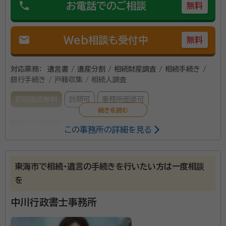
phone
お電話でのご相談
無料
mail
Web相談も受付中
無料
対応業務：
遺言書 / 遺産分割 / 相続財産調査 / 相続手続き /
銀行手続き / 戸籍収集 / 相続人調査
初回面談無料
訪問可
事務所面談可
所属する専門家：
この事務所の詳細を見る
鈴木 啓介（すずき けいすけ）
行政書士・AFP
東海市で相続・遺言の手続きを行いたい方は一度相談
各種の許認可申請、契約書作成、遺言書作成支援など行
を
政書士業務全般を行っております。 すずきFPオフィス
にて、ファイナンシャルプランニングの相談も行っており
中川行政書士事務所
ます。 お気軽にお問い合わせください。