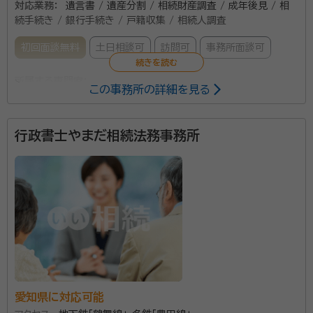
対応業務：
遺言書 / 遺産分割 / 相続財産調査 / 成年後見 / 相
続手続き / 銀行手続き / 戸籍収集 / 相続人調査
初回面談無料
土日相談可
訪問可
事務所面談可
所属する専門家：
この事務所の詳細を見る
中川大爾（ナカガワ ダイジ）
行政書士
行政書士やまだ相続法務事務所
当事務所では、特に相続・遺言・任意後見の手続に力を
入れております。 相続について、どのような質問でも答
えられるように、常に研鑽を重ね、提携士業と協力し、当
事務所のみで手続が完了するようなワンストップサービ
スを心掛けております。 常に「お客様の目線」に立ち、お
資格等：
行政書士
気軽にお客様の「悩み」や「相談」を受けられる体制を整
所属団体：
愛知県行政書士会
えています。 どのような些細なことでもご相談を承りま
すので、お気軽にご相談ください。初回の出張相談は無
愛知県に対応可能
料です。