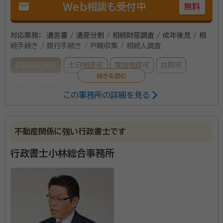
mail
Web相談も受付中
無料
対応業務：
遺言書 / 遺産分割 / 相続財産調査 / 成年後見 / 相
続手続き / 銀行手続き / 戸籍収集 / 相続人調査
初回面談無料
土日相談可
電話相談可
訪問可
所属する専門家：
この事務所の詳細を見る
友田 隆士（ともだ たかし）
行政書士
不動産関係に強い行政書士です
あの時こうすれば良かったと言うことがないよう、悔い
のない満足・納得・安心できるサービスをご提案します。
行政書士小林総合事務所
相続相談窓口の当事務所にお任せ下さい。
資格等：
行政書士
所属団体：
愛知県行政書士会