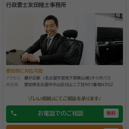
行政書士友田隆士事務所
愛知県に対応可能
アクセス
藤が丘駅 (名古屋市営地下鉄東山線)から市バス
所在地
愛知県名古屋市守山区白山二丁目901番地Ｎ302
\「いい相続」にてご相談を承ります/
phone
お電話でのご相談
無料