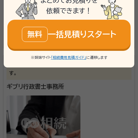
まとめてお見積りを
対応業務：
遺言書 / 遺産分割 / 相続財産調査 / 相続手続き /
依頼できます！
銀行手続き / 戸籍収集 / 相続人調査
初回面談無料
訪問可
事務所面談可
一括見積りスタート
無料
事務所口コミ（抜粋）：
この事務所の詳細を見る
account_circle
満足度 5.0
ご利用時期：2022/1
※姉妹サイト
「相続費用見積ガイド」
に遷移します
あらゆる分野に最良のご提案が出来るよう努めてま
す。
ギブリ行政書士事務所