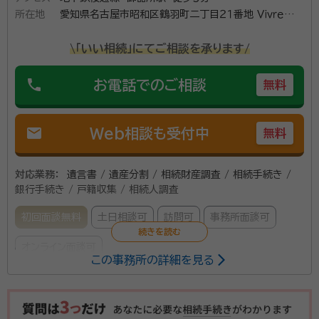
所在地
愛知県名古屋市昭和区鶴羽町二丁目２１番地 Ｖｉｖｒｅ御器
所２０３
\「いい相続」にてご相談を承ります/
phone
お電話でのご相談
無料
mail
Web相談も受付中
無料
対応業務：
遺言書 / 遺産分割 / 相続財産調査 / 相続手続き /
銀行手続き / 戸籍収集 / 相続人調査
初回面談無料
土日相談可
訪問可
事務所面談可
オンライン面談可
この事務所の詳細を見る
所属する専門家：
森田 哲也（もりた てつや）
行政書士・申請取次行政書士・特定行