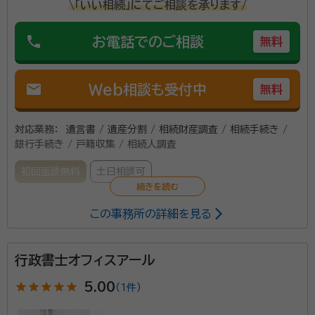
\「いい相続」にてご相談を承ります/
ほぼすべての手続き（一部対応不可能なものがありま
す。）に対応できますので、お気軽にお問合せ下さい。
phone
お電話でのご相談
無料
資格等：
行政書士
所属団体：
愛知県行政書士会
mail
Web相談も受付中
無料
対応業務：
遺言書 / 遺産分割 / 相続財産調査 / 相続手続き /
銀行手続き / 戸籍収集 / 相続人調査
初回面談無料
土日相談可
この事務所の詳細を見る
お客様にまずご理解をして頂き、一緒に考えさせていた
だきます。 それぞれのお客様のご意見を聞き、どのよう
に手続きの方法を選択したら良いのかを中心に考えご
行政書士オフィスアール
提案をさせて頂く。 最終的に任せて良かったと思って
star
star
star
star
star
5.00
（
1件
）
頂けるように専念いたします。