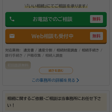
\「いい相続」にてご相談を承ります/
phone
お電話でのご相談
無料
mail
Web相談も受付中
無料
対応業務：
遺言書 / 遺産分割 / 相続財産調査 / 相続手続き /
銀行手続き / 戸籍収集 / 相続人調査
初回面談無料
この事務所の詳細を見る
「どこへ相談していいのか分からない」 「手続き分から
なくて困っている」 「こんなことできる？」 そんなとき
は、ぜひご相談下さい。 不安に思っていること、叶えた
相続に関するご依頼・ご相談は当事務所にお任せ下さ
いことなど、お話をじっくりお伺いします。
い！