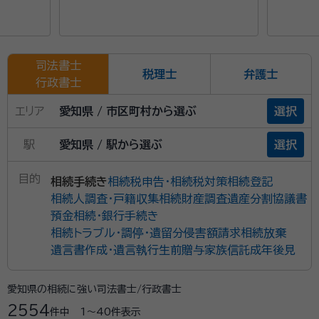
司法書士
税理士
弁護士
行政書士
エリア
愛知県 / 市区町村から選ぶ
選択
駅
愛知県 / 駅から選ぶ
選択
目的
相続手続き
相続税申告・相続税対策
相続登記
相続人調査・戸籍収集
相続財産調査
遺産分割協議書
預金相続・銀行手続き
相続トラブル・調停・遺留分侵害額請求
相続放棄
遺言書作成・遺言執行
生前贈与
家族信託
成年後見
愛知県の相続に強い司法書士/行政書士
2554
件中
1〜40
件表示