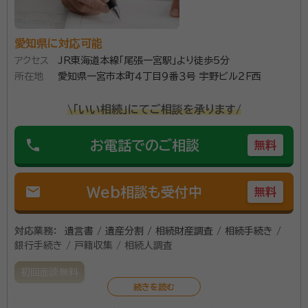
愛知県に対応可能
アクセス
JR東海道本線「尾張一宮駅」より徒歩5分
所在地
愛知県一宮市本町４丁目９番３号 宇野ビル２Ｆ西
\「いい相続」にてご相談を承ります/
phone
お電話でのご相談
無料
mail
Web相談も受付中
無料
対応業務：
遺言書 / 遺産分割 / 相続財産調査 / 相続手続き /
銀行手続き / 戸籍収集 / 相続人調査
初回面談無料