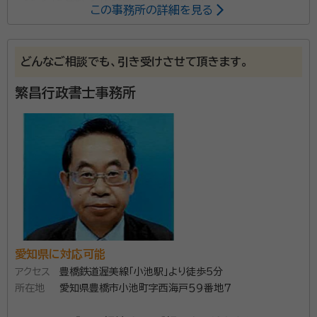
この事務所の詳細を見る
所属する専門家：
立松智美
行政書士
どんなご相談でも、引き受けさせて頂きます。
経歴：
愛知大学文学部卒、平成27年から平成30年まで行政書士法人で
勤務
繁昌行政書士事務所
事務所口コミ（抜粋）：
account_circle
満足度 5.0
ご利用時期：2025/11
面談の感想
まず、行政書士と司法書士の業務が連携できているのでお客様の希望日
程に待に合うよう調整します。と言っていただき直ぐにお任せしました。
また、堅苦しくなく話しやすい方でしたので。
契約後の感想
成立後の日程や書類等の流れとご請求まで、その後の重要書類等の扱
い？付箋やメモなどわかりやすく対応いただきました。
愛知県に対応可能
アクセス
豊橋鉄道渥美線「小池駅」より徒歩5分
ご相談は、相続手続カウンセラーの資格を持っている代
所在地
愛知県豊橋市小池町字西海戸５９番地７
表女性行政書士が対応します。行政書士は相続に関する