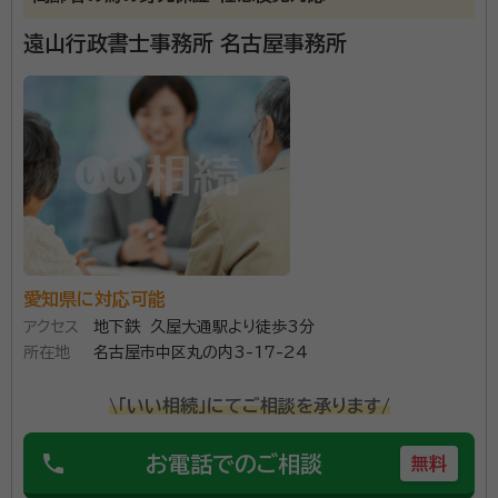
所属団体：
愛知県行政書士会
遠山行政書士事務所 名古屋事務所
愛知県に対応可能
アクセス
地下鉄 久屋大通駅より徒歩3分
所在地
名古屋市中区丸の内3-17-24
\「いい相続」にてご相談を承ります/
phone
お電話でのご相談
無料