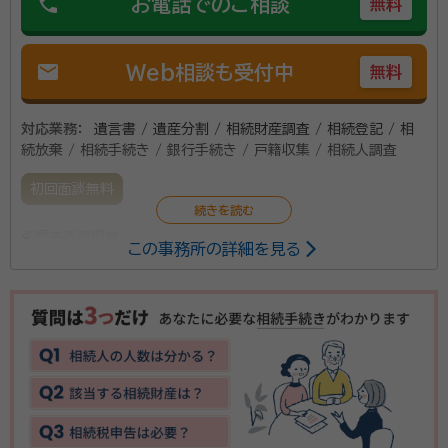
phone
お電話でのご相談
無料
mail
Web相談も受付中
無料
対応業務：
遺言書 / 遺産分割 / 相続財産調査 / 相続登記 / 相
続放棄 / 相続手続き / 銀行手続き / 戸籍収集 / 相続人調査
初回面談無料
所属する専門家：
この事務所の詳細を見る
戸川 忠大（とがわ ただひろ）
行政書士、司法書士