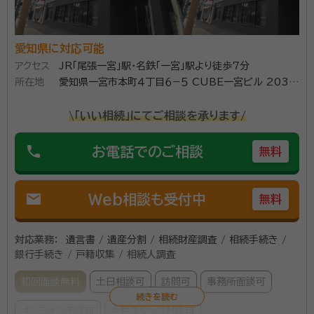
愛知県に対応可能
アクセス
JR「尾張一宮」駅・名鉄「一宮」駅より徒歩7分
所在地
愛知県一宮市本町４丁目６−５ CUBE一宮ビル 203号
室
\「いい相続」にてご相談を承ります/
phone
お電話でのご相談
無料
mail
Web相談も受付中
無料
対応業務：
遺言書 / 遺産分割 / 相続財産調査 / 相続手続き /
銀行手続き / 戸籍収集 / 相続人調査
初回面談無料
土日相談可
訪問可
事務所面談可
オンライン面談可
女性スタッフ対応可