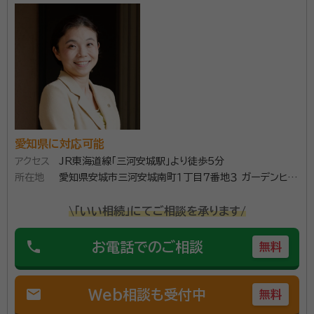
や気持ち、そしてどのように生きていきたいかを逝くも
のと遺されるものとの間で想いが共有できるともっと前
向きになれるのではないかと考えています。 ２つ目は、
ある行政書士さんとの出会いです。この先生から遺言書
作成の業務に関するお話を伺いました。それは、家族間
に問題を抱えた方の事例で遺言書の作成を通じて、お
互いの思い違いを修復し、良好な関係に変わっていった
ものでした。遺言書に付言事項があります。法的な効力
愛知県に対応可能
アクセス
JR東海道線「三河安城駅」より徒歩5分
はありませんが、自分が亡くなった時に大切な人に送る
所在地
愛知県安城市三河安城南町１丁目７番地３ ガーデンヒル
最後のメッセージになります。このメッセージに込めた
ズ三河安城駅前３０１
想いを不仲であった家族が知り、ボタンのかけ違いに気
\「いい相続」にてご相談を承ります/
づくことで家族関係が良好に修復していくことに感動し
ました。是非、自分もこのような貢献をしてみたいと強
phone
お電話でのご相談
無料
く決意をした次第です。 自分の老いや衰え、また人生の
終焉などは、まだまだ先のこととお考えではないでしょ
mail
Web相談も受付中
無料
うか。 「自分らしくどう生きていきたいか」「自分が亡く
なった後、どうなって欲しいか」その意思表示は、元気な