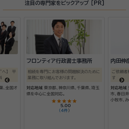
注目の専門家をピックアップ [PR]
フロンティア行政書士事務所
内田伸彦
へ】 平
相続を専門にお客様の問題解決のために
ご依頼者様
業務に取り組んでおります。
す
、全国オ
対応地域
東京都、神奈川県、千葉県、埼玉
対応地域
愛
県を中心に全国対応。
市、春日井市
小牧市、みよ
star
star
star
star
star
5.00
市、可児市
（
4件
）