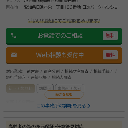
アクセス
地下鉄「鶴舞線」・名鉄「豊田線」
所在地
愛知県日進市栄一丁目１０３番地 日進パーク・マンション
７０３
\「いい相続」にてご相談を承ります/
phone
お電話でのご相談
無料
mail
Web相談も受付中
無料
対応業務：
遺言書 / 遺産分割 / 相続財産調査 / 相続手続き /
銀行手続き / 戸籍収集 / 相続人調査
初回面談無料
訪問可
事務所面談可
所属する専門家：
この事務所の詳細を見る
山田 憲治（やまだ けんじ）
特定行政書士
資格等：
特定行政書士
高齢者の為の身元保証・任意後見対応