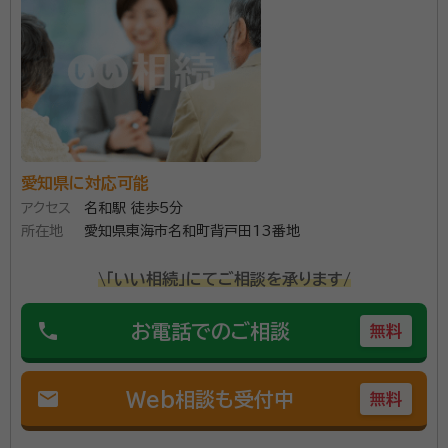
資格等：
行政書士・AFP
所属団体：
愛知県行政書士会
愛知県に対応可能
アクセス
名和駅 徒歩5分
所在地
愛知県東海市名和町背戸田13番地
\「いい相続」にてご相談を承ります/
phone
お電話でのご相談
無料
mail
Web相談も受付中
無料