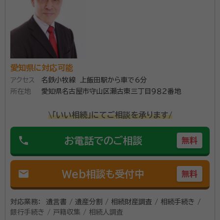
愛知県に対応可能
アクセス
名鉄小牧線 上飯田駅から車で6分
所在地
愛知県名古屋市守山区瀬古東三丁目９８２番地
\「いい相続」にてご相談を承ります/
phone
お電話でのご相談
無料
mail
Web相談も受付中
無料
対応業務：
遺言書 / 遺産分割 / 相続財産調査 / 相続手続き /
銀行手続き / 戸籍収集 / 相続人調査