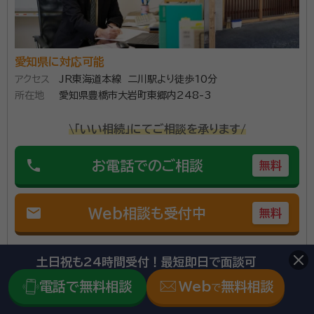
愛知県に対応可能
アクセス
JR東海道本線 二川駅より徒歩10分
所在地
愛知県豊橋市大岩町東郷内248-3
\「いい相続」にてご相談を承ります/
phone
お電話でのご相談
無料
mail
Web相談も受付中
無料
対応業務：
遺言書 / 遺産分割 / 相続財産調査 / 相続手続き /
土日祝も24時間受付！最短即日で面談可
銀行手続き / 戸籍収集 / 相続人調査
電話で無料相談
Web
無料相談
で
初回面談無料
土日相談可
電話相談可
訪問可