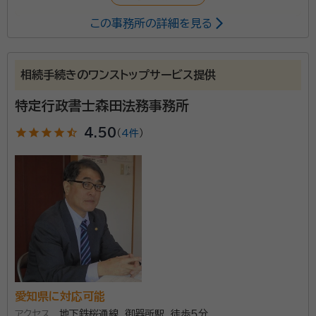
この事務所の詳細を見る
相続に関する問題をワンストップで解決致します。
相続手続きのワンストップサービス提供
特定行政書士森田法務事務所
star
star
star
star
star_half
4.50
（
4件
）
愛知県に対応可能
アクセス
地下鉄桜通線 御器所駅 徒歩５分