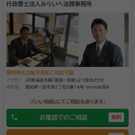
行政書士法人みらいへ法務事務所
愛知県名古屋市東区に対応可能
アクセス
JR東海道本線「尾張一宮駅」より徒歩20分
所在地
愛知県一宮市泉2丁目5番14号 Verede泉A
\「いい相続」にてご相談を承ります/
phone
お電話でのご相談
無料