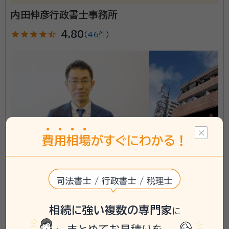
です。 相続手続きでお悩みの場合はぜひレオ行政書士
内田伸彦行政書士事務所
事務所へご相談ください。
star
star
star
star
star_half
4.80
（
46件
）
資格等：
行政書士
所属団体：
愛知県行政書士会
費
用
相
場
がすぐにわかる！
愛知県名古屋市東区に対応可能
アクセス
名鉄瀬戸線 新瀬戸駅 徒歩3分
所在地
愛知県瀬戸市北脇町251番地 カサミヤ2F東号室
司法書士 / 行政書士 / 税理士
\「いい相続」にてご相談を承ります/
相続に強い複数の専門家
に
phone
お電話でのご相談
無料