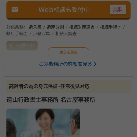
mail
Web相談も受付中
無料
対応業務：
遺言書 / 遺産分割 / 相続財産調査 / 相続手続き /
銀行手続き / 戸籍収集 / 相続人調査
初回面談無料
この事務所の詳細を見る
相続相談、お客様の立場になって、親切な対応を心掛け
ております。
高齢者の為の身元保証・任意後見対応
遠山行政書士事務所 名古屋事務所