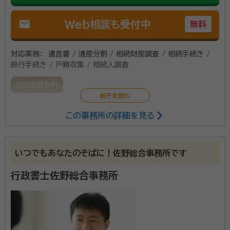
mail
Web相談も受付中
無料
対応業務：
遺言書 / 遺産分割 / 相続財産調査 / 相続手続き /
銀行手続き / 戸籍収集 / 相続人調査
初回面談無料
この事務所の詳細を見る
相続に関する問題をワンストップで解決致します。
いつでもあなたのそばに！佐野総合事務所です
行政書士佐野総合事務所