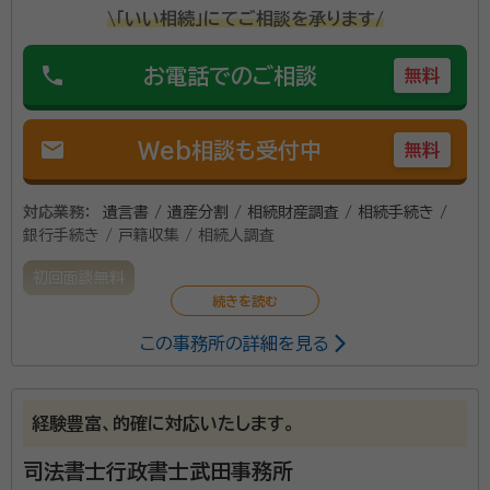
\「いい相続」にてご相談を承ります/
phone
お電話でのご相談
無料
mail
Web相談も受付中
無料
対応業務：
遺言書 / 遺産分割 / 相続財産調査 / 相続手続き /
銀行手続き / 戸籍収集 / 相続人調査
初回面談無料
この事務所の詳細を見る
相続のことなら、お任せください。相続で不可能なこと
でも、民事信託なら、可能なことがたくさんあります。そ
れらを中心に活動しています。難しいと思われている問
経験豊富、的確に対応いたします。
題も、丁寧に対応いたします。 お客様のお役に立てる情
報を真摯に丁寧に提供させていただきます。
司法書士行政書士武田事務所