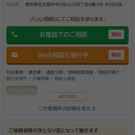
所在地
愛知県名古屋市中川区山王四丁目8番3号 中日石油2
階
\「いい相続」にてご相談を承ります/
phone
お電話でのご相談
無料
mail
Web相談も受付中
無料
対応業務：
遺言書 / 遺産分割 / 相続財産調査 / 相続手続き /
銀行手続き / 戸籍収集 / 相続人調査
初回面談無料
所属する専門家：
この事務所の詳細を見る
溝渕 善隆（ミゾブチ ヨシタカ）
行政書士
ご依頼者様の手となり足となって働きます
当事務所は、尾頭橋駅から徒歩4分にあり、好アクセス