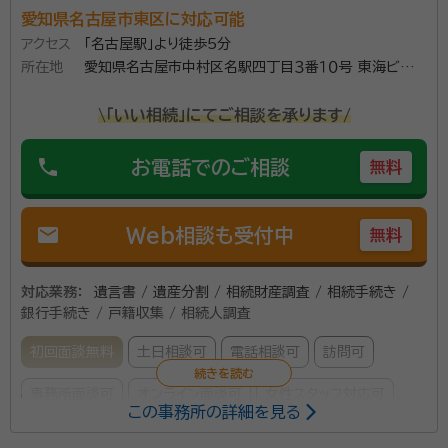
愛知県名古屋市東区に対応可能
アクセス
「名古屋駅」より徒歩5分
所在地
愛知県名古屋市中村区名駅四丁目３番１０号 東海ビル４
０６号室
\「いい相続」にてご相談を承ります/
phone
お電話でのご相談
無料
mail
Web相談も受付中
無料
対応業務：
遺言書 / 遺産分割 / 相続財産調査 / 相続手続き /
銀行手続き / 戸籍収集 / 相続人調査
初回面談無料
土日相談可
電話相談可
訪問可
事務所面談可
オンライン面談可
女性スタッフ対応可
この事務所の詳細を見る
所属する専門家：