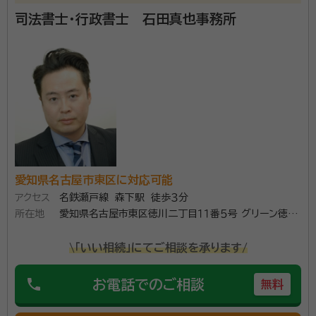
司法書士・行政書士 石田真也事務所
愛知県名古屋市東区に対応可能
アクセス
名鉄瀬戸線 森下駅 徒歩３分
所在地
愛知県名古屋市東区徳川二丁目１１番５号 グリーン徳川
３階
\「いい相続」にてご相談を承ります/
phone
お電話でのご相談
無料