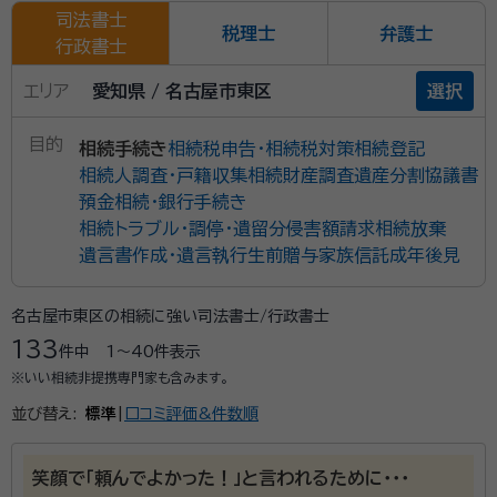
司法書士
税理士
弁護士
行政書士
エリア
愛知県 / 名古屋市東区
選択
目的
相続手続き
相続税申告・相続税対策
相続登記
相続人調査・戸籍収集
相続財産調査
遺産分割協議書
預金相続・銀行手続き
相続トラブル・調停・遺留分侵害額請求
相続放棄
遺言書作成・遺言執行
生前贈与
家族信託
成年後見
名古屋市東区の相続に強い司法書士/行政書士
133
件中
1〜40
件表示
※いい相続非提携専門家も含みます。
並び替え:
標準
|
口コミ評価&件数順
笑顔で「頼んでよかった！」と言われるために・・・