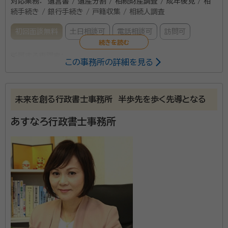
対応業務：
遺言書 / 遺産分割 / 相続財産調査 / 成年後見 / 相
続手続き / 銀行手続き / 戸籍収集 / 相続人調査
初回面談無料
土日相談可
電話相談可
訪問可
所属する専門家：
この事務所の詳細を見る
友田 隆士（ともだ たかし）
行政書士
未来を創る行政書士事務所 半歩先を歩く先導となる
あの時こうすれば良かったと言うことがないよう、悔い
のない満足・納得・安心できるサービスをご提案します。
あすなろ行政書士事務所
相続相談窓口の当事務所にお任せ下さい。
資格等：
行政書士
所属団体：
愛知県行政書士会