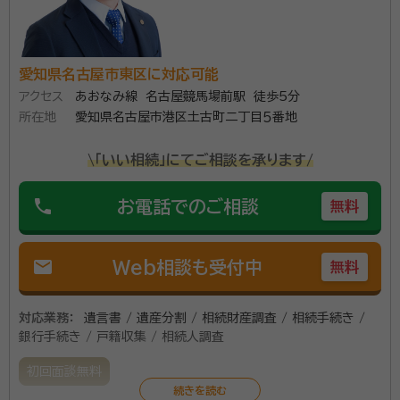
愛知県名古屋市東区に対応可能
アクセス
あおなみ線 名古屋競馬場前駅 徒歩5分
所在地
愛知県名古屋市港区土古町二丁目５番地
\「いい相続」にてご相談を承ります/
phone
お電話でのご相談
無料
mail
Web相談も受付中
無料
対応業務：
遺言書 / 遺産分割 / 相続財産調査 / 相続手続き /
銀行手続き / 戸籍収集 / 相続人調査
初回面談無料