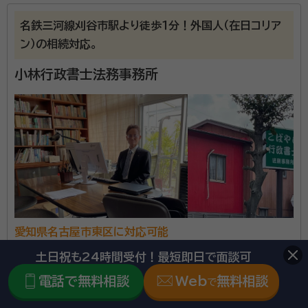
渡辺 尚美
行政書士・愛知県行政書士会名古屋支部長、ファイナンシャ
名鉄三河線刈谷市駅より徒歩１分！外国人（在日コリア
ル・プランニング技能検定2級
ン）の相続対応。
経歴：
愛知県春日井市出身、名城大学法学部卒 2006年あすなろ行政書
士事務所開業
小林行政書士法務事務所
自分らしく今を生きるためのエンディングノート（＝終活
ではありません。これからの人生の始まりのノートです）
遺言書作成のアドバイス（＝家族に渡す最期のラブレタ
ー）遺産分割協議書（＝心穏やかに故人を偲ぶお手伝
い） 私どもはそう考えます。
資格等：
行政書士、ファイナンシャル技能士2級
所属団体：
愛知県行政書士会
愛知県名古屋市東区に対応可能
アクセス
名鉄三河線刈谷市駅より徒歩1分
土日祝も24時間受付！最短即日で面談可
所在地
愛知県刈谷市大正町４丁目１０４番地
電話で無料相談
Web
無料相談
で
\「いい相続」にてご相談を承ります/