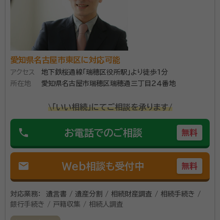
愛知県名古屋市東区に対応可能
アクセス
地下鉄桜通線「瑞穂区役所駅」より徒歩1分
所在地
愛知県名古屋市瑞穂区瑞穂通三丁目２４番地
\「いい相続」にてご相談を承ります/
phone
お電話でのご相談
無料
mail
Web相談も受付中
無料
対応業務：
遺言書 / 遺産分割 / 相続財産調査 / 相続手続き /
銀行手続き / 戸籍収集 / 相続人調査