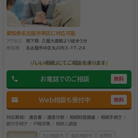
愛知県名古屋市東区に対応可能
アクセス
地下鉄 久屋大通駅より徒歩3分
所在地
名古屋市中区丸の内3-17-24
\「いい相続」にてご相談を承ります/
phone
お電話でのご相談
無料
mail
Web相談も受付中
無料
対応業務：
遺言書 / 遺産分割 / 相続財産調査 / 相続手続き /
銀行手続き / 戸籍収集 / 相続人調査
初回面談無料
土日相談可
電話相談可
訪問可