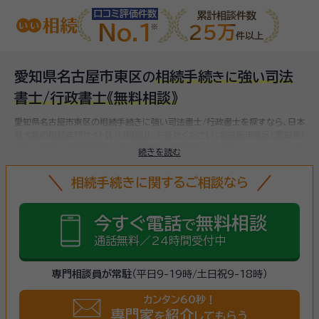
口コミ評価件数
累計相談件数
No.1
25万
件以上
愛知県名古屋市東区
相続手続
強
司法
の
き
に
い
書士/行政書士
《無料相談》
愛知県名古屋市東区の相続手続きに強い司法書士/行政書士を探すなら、日本
最大級の相続専門サイト【いい相続】にお任せください。
名古屋市東区(愛知県)
で対応可能な相続手続きに強い司法書士/行政書士をお探しいただけます。
相
続きを読む
続手続きは、被相続人（故人）の財産を引き継ぐために必要な手続きです。相続
人・相続財産の確認、遺言書の確認、遺産分割協議、相続財産の名義変更、相続
相続手続きに関するご相談なら
税の申告・納税（相続財産が基礎控除額を超えていた場合）など多岐に渡るた
め、相続手続きに強い専門家に
まずは相談
しましょう。
今すぐ電話
無料相談
で
通話無料／24時間受付中
専門相談員が常駐
（平日9-19時/土日祝9-18時）
カンタン60秒！
専門家
紹介
を
してもらう