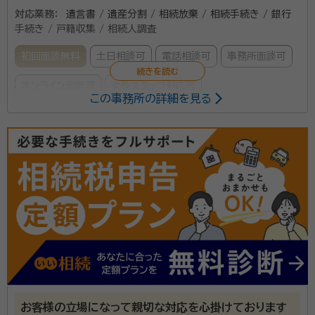
対応業務：
遺言書 / 遺産分割 / 相続放棄 / 相続手続き / 銀行
手続き / 戸籍収集 / 相続人調査
初回面談無料
土日相談可
電話相談可
事務所面談可
オンライン面談可
女性スタッフ対応可
この事務所の詳細を見る
平成20年開業以来、数多くの在日コリアンの相続手続
きをサポートしています。 複雑になりがちな国際相続手
続きをご相談者に寄り添いながら一つ一つ解決に向け
て最善を尽くします。 領事館の戸籍収集から日本語翻
訳、本籍地戸籍調査、遺言書作成、相続放棄に至るまで、
資格等：
行政書士
在日コリアンの相続手続きをワンストップでトータルサ
所属団体：
愛知県行政書士会
ポート致します。 自力では解決がむずかしいケースは、
当事務所が力になります。
お客様の立場になって親切な対応を心掛けております