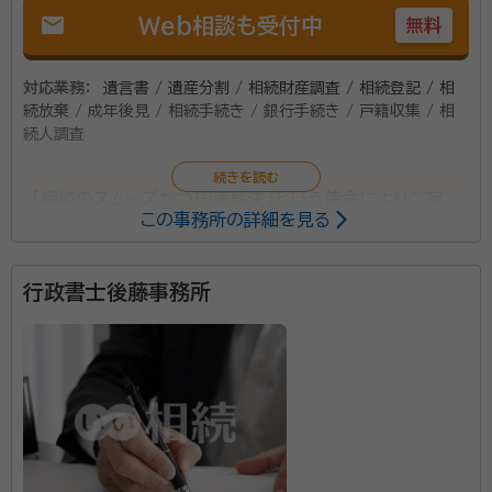
mail
Web相談も受付中
無料
対応業務：
遺言書 / 遺産分割 / 相続財産調査 / 相続登記 / 相
続放棄 / 成年後見 / 相続手続き / 銀行手続き / 戸籍収集 / 相
続人調査
「相続のスムーズかつ円満解決」という使命によりご家
この事務所の詳細を見る
族をサポートいたします。 ご納得いくまでご家族に寄り
添い、安心をお届けできると確信しております。
行政書士後藤事務所