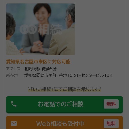
愛知県名古屋市東区に対応可能
アクセス
北岡崎駅 徒歩5分
所在地
愛知県岡崎市葵町1番地10 SIFセンタービル102
\「いい相続」にてご相談を承ります/
phone
お電話でのご相談
無料
mail
Web相談も受付中
無料