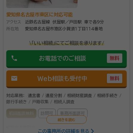
愛知県名古屋市東区に対応可能
アクセス
近鉄名古屋線 伏屋駅／戸田駅 車で各9分
所在地
愛知県名古屋市港区小賀須１丁目１１４番地
\「いい相続」にてご相談を承ります/
phone
お電話でのご相談
無料
mail
Web相談も受付中
無料
対応業務：
遺言書 / 遺産分割 / 相続財産調査 / 相続手続き /
銀行手続き / 戸籍収集 / 相続人調査
初回面談無料
訪問可
事務所面談可
所属する専門家：
この事務所の詳細を見る