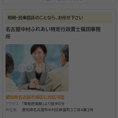
後藤 岳範（ごとう たけのり）
特定行政書士
資格等：
特定行政書士
相続・民事信託のことなら、お任せ下さい
所属団体：
愛知県行政書士会
名古屋中村ふれあい特定行政書士福田事務
所
愛知県名古屋市東区に対応可能
アクセス
「東枇杷島駅」より徒歩8分
所在地
愛知県名古屋市中村区新富町３丁目４番３号