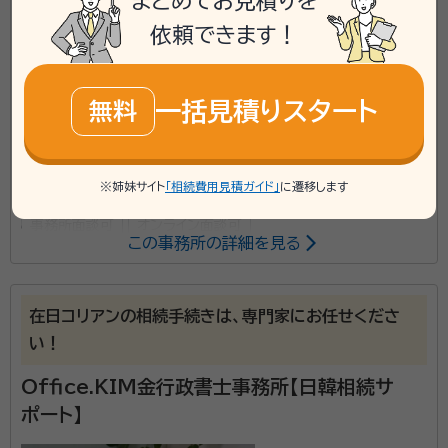
まとめてお見積りを
依頼できます！
mail
Web相談も受付中
無料
一括見積りスタート
無料
対応業務：
遺言書 / 遺産分割 / 相続財産調査 / 相続手続き /
銀行手続き / 戸籍収集 / 相続人調査
初回面談無料
土日相談可
電話相談可
訪問可
※姉妹サイト
「相続費用見積ガイド」
に遷移します
事務所面談可
オンライン面談可
この事務所の詳細を見る
所属する専門家：
内田 伸彦（うちだ のぶひこ）
行政書士
在日コリアンの相続手続きは、専門家にお任せくださ
経歴：
1996年大学法学部卒業 一般企業で約20年営業職を経験 行政
い！
書士資格取得後、大手司法書士・行政書士事務所で相続担当者として相続
業務を5年間経験
Office.KIM金行政書士事務所【日韓相続サ
事務所口コミ（抜粋）：
ポート】
account_circle
満足度 5.0
ご利用時期：2026/1