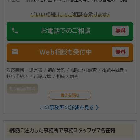
\「いい相続」にてご相談を承ります/
phone
お電話でのご相談
無料
mail
Web相談も受付中
無料
対応業務：
遺言書 / 遺産分割 / 相続財産調査 / 相続手続き /
銀行手続き / 戸籍収集 / 相続人調査
初回面談無料
この事務所の詳細を見る
行政書士サポートタワーズは、生前対策・遺言書作成の
お手伝い、相続発生時の諸手続き、法定相続情報証明手
続きなどを承っております。
相続に注力した事務所で事務スタッフが7名在籍