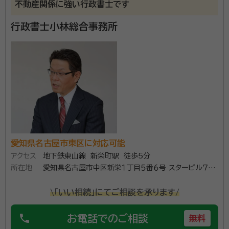
不動産関係に強い行政書士です
行政書士小林総合事務所
愛知県名古屋市東区に対応可能
アクセス
地下鉄東山線 新栄町駅 徒歩5分
所在地
愛知県名古屋市中区新栄１丁目５番６号 スタービル７階
７０５
\「いい相続」にてご相談を承ります/
phone
お電話でのご相談
無料