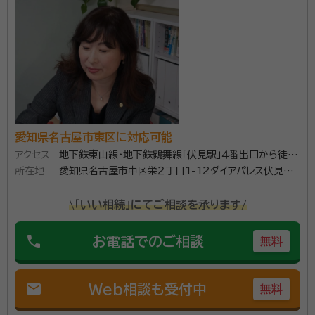
面談の感想
終始落ち着いた対応で、説明も丁寧で安心して依頼する事が出来ました。
信頼関係を築くのに時間がかかりませんでした。
契約後の感想
対応が丁寧なので言いにくい内容でも気軽に相談できました。電話が取
れない時もショートメールなどで迅速な対応をして頂きました。
大手司法書士・行政書士事務所で相続手続きを5年間経
愛知県名古屋市東区に対応可能
験してきました。 相続人ご自身が高齢で手続きが難し
アクセス
地下鉄東山線・地下鉄鶴舞線「伏見駅」４番出口から徒歩
かったり、近隣にサポートのできるご親族がいない方が
所在地
1分
愛知県名古屋市中区栄２丁目1-12ダイアパレス伏見
多くいらっしゃいました。 また、平日の日中に時間がと
412号
れず、なかなか相続手続きが進まない方もいらっしゃい
\「いい相続」にてご相談を承ります/
資格等：
行政書士
ました。 そんな方々に代わり、役所や金融機関の相続手
所属団体：
愛知県行政書士会
続きを致します。
phone
お電話でのご相談
無料
mail
Web相談も受付中
無料