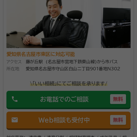
愛知県名古屋市東区に対応可能
アクセス
藤が丘駅 (名古屋市営地下鉄東山線)から市バス
所在地
愛知県名古屋市守山区白山二丁目901番地Ｎ302
\「いい相続」にてご相談を承ります/
phone
お電話でのご相談
無料
mail
Web相談も受付中
無料