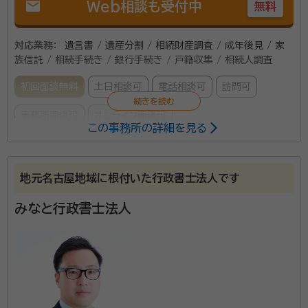
mail
Web相談も受付中
無料
対応業務：
遺言書 / 遺産分割 / 相続財産調査 / 成年後見 / 家
族信託 / 相続手続き / 銀行手続き / 戸籍収集 / 相続人調査
初回面談無料
土日相談可
電話相談可
訪問可
事務所面談可
オンライン面談可
この事務所の詳細を見る
平成17年4月に開業し17年目に入ります。特に相続に
は注力し、個人から経営者、事業主様まで事業継承に至
地元名古屋地域に根付いた行政書士法人です
るまでの経験が豊富です。また幣事務所は、許認可申請
みなと行政書士法人
や外国人在留資格申請などの業務に精通し、事業主様
の相続における許認可等の事業存続に必要な諸手続き
所属団体：
愛知県行政書士会
という点ではなく線でのお手伝いが可能です。事務スタ
ッフ7名が在籍し法人化を視野にしております。