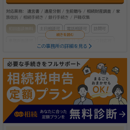
対応業務：
遺言書 / 遺産分割 / 生前贈与 / 相続財産調査 / 家
族信託 / 相続手続き / 銀行手続き / 戸籍収集
初回面談無料
土日相談可
電話相談可
訪問可
事務所面談可
オンライン面談可
女性スタッフ対応可
この事務所の詳細を見る
所属する専門家：
武田 鐘仁 （タケダ ショウジ）
司法書士、行政書士
司法書士、行政書士として業務を開始してから35年余
り、毎年数十件の相続案件を手がけてまいりました。実
務経験豊富ですので、必ずや皆様のお役に立てることと
信じております。
資格等：
司法書士、行政書士
所属団体：
愛知県司法書士会、愛知県行政書士会