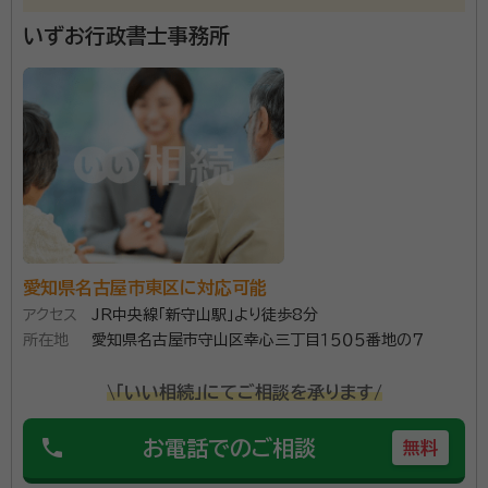
いずお行政書士事務所
愛知県名古屋市東区に対応可能
アクセス
JR中央線「新守山駅」より徒歩8分
所在地
愛知県名古屋市守山区幸心三丁目１５０５番地の７
\「いい相続」にてご相談を承ります/
phone
お電話でのご相談
無料