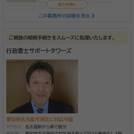
オンライン面談可
女性スタッフ対応可
この事務所の詳細を見る
主に独居の高齢者のための身元保証サービス・任意後見
に対応します。具体的には高齢者のための施設入居の保
ご親族の相続手続きをスムーズに処理いたします。
証人・身元引受、病院への入院のための保証人・身元引
行政書士サポートタワーズ
受、緊急連絡先などへの対応、お亡くなりになった場合
の葬儀の手配、永代供養等への対応等です。 顧問契約・
所属団体：
東京都行政書士会、相続鑑定協会
死後事務委任契約・遺言書・家族信託契約書・任意後見
契約書などの対応をいたします。
愛知県名古屋市東区に対応可能
アクセス
名古屋駅から車で数分
所在地
愛知県名古屋市中村区城主町４丁目２５番地の１ ３階