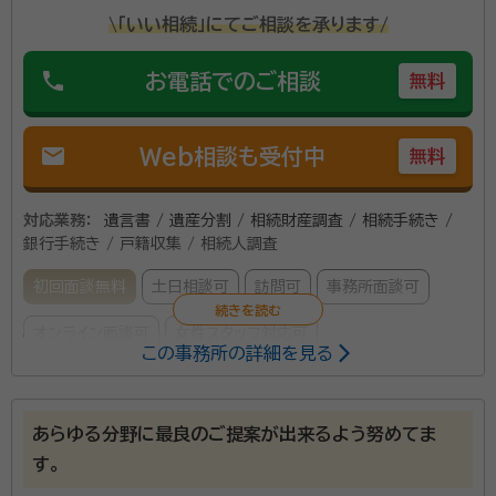
\「いい相続」にてご相談を承ります/
phone
お電話でのご相談
無料
mail
Web相談も受付中
無料
対応業務：
遺言書 / 遺産分割 / 相続財産調査 / 相続手続き /
銀行手続き / 戸籍収集 / 相続人調査
初回面談無料
土日相談可
訪問可
事務所面談可
オンライン面談可
女性スタッフ対応可
この事務所の詳細を見る
所属する専門家：
立松智美
行政書士
あらゆる分野に最良のご提案が出来るよう努めてま
経歴：
愛知大学文学部卒、平成27年から平成30年まで行政書士法人で
す。
勤務