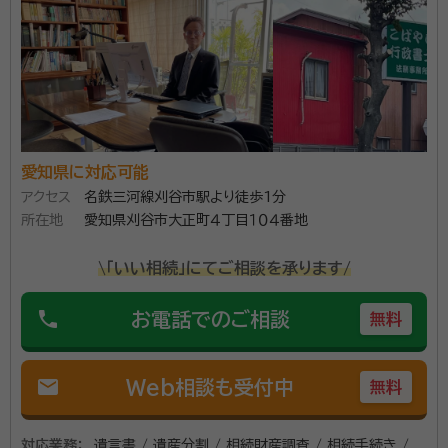
資格等：
行政書士
所属団体：
愛知県行政書士会
愛知県に対応可能
アクセス
名鉄三河線刈谷市駅より徒歩1分
所在地
愛知県刈谷市大正町４丁目１０４番地
\「いい相続」にてご相談を承ります/
phone
お電話でのご相談
無料
mail
Web相談も受付中
無料
対応業務：
遺言書 / 遺産分割 / 相続財産調査 / 相続手続き /