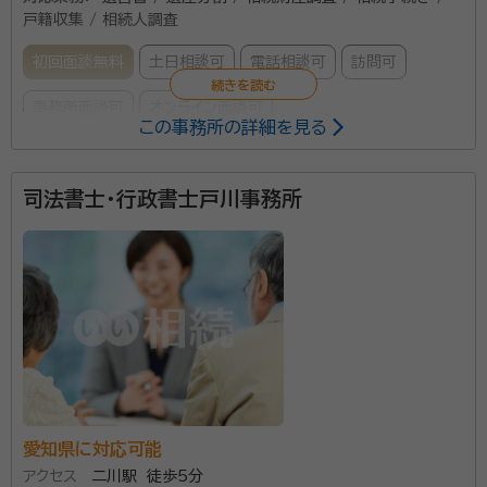
戸籍収集 / 相続人調査
初回面談無料
土日相談可
電話相談可
訪問可
事務所面談可
オンライン面談可
この事務所の詳細を見る
被相続人（亡くなられた方）が外国人の場合、相続には
司法書士・行政書士戸川事務所
外国法が適用されます（法の適用に関する通則法36
条）。 被相続人が日本で生まれ、死ぬまで日本で生活し
てきた場合であっても、相続人が日本人であっても同じ
です。 さらに、日本人の相続手続なら戸籍謄本・除籍謄
所属団体：
愛知県行政書士会碧海支部
本を取得するところ、外国人には戸籍がありませんので
戸籍謄本等に相当する外国の身分関係書類を取得し、な
おかつ翻訳文を添付しなければなりません。 私は外国
人の日本国籍取得（帰化）や外国人が日本で暮らすため
の手続き（申請取次）の仕事をしてきたことから、外国人
愛知県に対応可能
の相続にも関わってきました（在日コリアンの方の遺産
アクセス
二川駅 徒歩5分