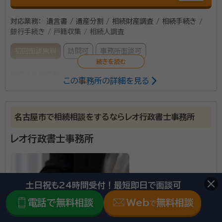
対応業務：
遺言書 / 遺産分割 / 相続財産調査 / 相続手続き /
銀行手続き / 戸籍収集 / 相続人調査
初回面談無料
訪問可
事務所面談可
所属する専門家：
この事務所の詳細を見る
元木 広行
海事代理士 行政書士 宅地建物取引士 賃貸不動産経営
管理士 FP
名古屋市で相続相談をするならレオ行政書士事務所
資格等：
海事代理士 行政書士 宅地建物取引士 賃貸不動産経営
管理士 FP
レオ行政書士事務所
所属団体：
愛知県行政書士会
土日祝も24時間受付！最短即日で面談可
電話で無料相談
Web
無料相談
で