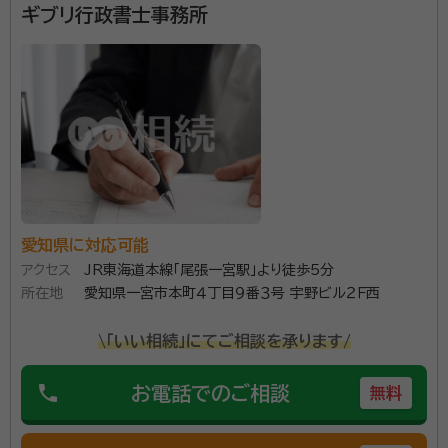
ギブリ行政書士事務所
事務所口コミ（抜粋）：
account_circle
満足度 5.0
ご利用時期：2025/11
面談の感想
まず、行政書士と司法書士の業務が連携できているのでお客様の希望日
程に待に合うよう調整します。と言っていただき直ぐにお任せしました。
また、堅苦しくなく話しやすい方でしたので。
契約後の感想
成立後の日程や書類等の流れとご請求まで、その後の重要書類等の扱
い？付箋やメモなどわかりやすく対応いただきました。
愛知県に対応可能
ご相談は、相続手続カウンセラーの資格を持っている代
アクセス
JR東海道本線「尾張一宮駅」より徒歩5分
表女性行政書士が対応します。行政書士は相続に関する
所在地
愛知県一宮市本町４丁目９番３号 宇野ビル２Ｆ西
ほぼすべての手続き（一部対応不可能なものがありま
\「いい相続」にてご相談を承ります/
す。）に対応できますので、お気軽にお問合せ下さい。
phone
資格等：
行政書士
お電話でのご相談
無料
所属団体：
愛知県行政書士会