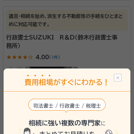
士と組んでの相続事案での経験や親族の相続の実務な
どの実体験を生かしたお手伝いを心がけております。
遺言・相続を始め，派生する不動産等の手続をひとまと
めに対応可能です。
行政書士SUZUKI R＆D（鈴木行政書士事
務所）
star
star
star
star
star_outline
4.00
（
1件
）
費
用
相
場
がすぐにわかる！
司法書士 / 行政書士 / 税理士
相続に強い複数の専門家
に
愛知県に対応可能