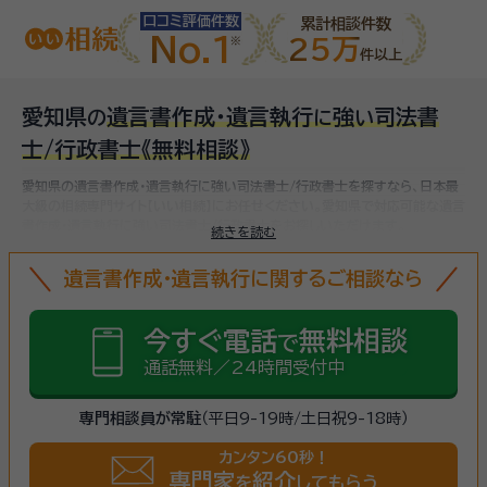
口コミ評価件数
累計相談件数
No.1
25万
件以上
愛知県
遺言書作成・遺言執行
強
司法書
の
に
い
士/行政書士
《無料相談》
愛知県の遺言書作成・遺言執行に強い司法書士/行政書士を探すなら、日本最
大級の相続専門サイト【いい相続】にお任せください。
愛知県で対応可能な遺言
書作成・遺言執行に強い司法書士/行政書士をお探しいただけます。
続きを読む
遺言書作成・遺言執行に関するご相談なら
今すぐ電話
無料相談
で
通話無料／24時間受付中
専門相談員が常駐
（平日9-19時/土日祝9-18時）
カンタン60秒！
専門家
紹介
を
してもらう