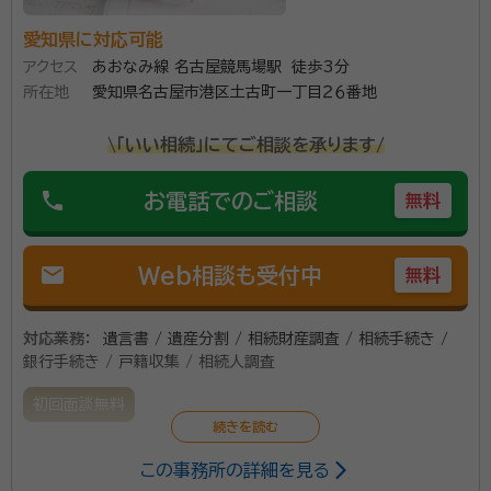
愛知県に対応可能
アクセス
あおなみ線 名古屋競馬場駅 徒歩3分
所在地
愛知県名古屋市港区土古町一丁目２６番地
\「いい相続」にてご相談を承ります/
phone
お電話でのご相談
無料
mail
Web相談も受付中
無料
対応業務：
遺言書 / 遺産分割 / 相続財産調査 / 相続手続き /
銀行手続き / 戸籍収集 / 相続人調査
初回面談無料
この事務所の詳細を見る
相続案件に関する業務経験は少ないですが、過去弁護