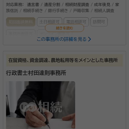
対応業務：
遺言書 / 遺産分割 / 相続財産調査 / 成年後見 / 家
族信託 / 相続手続き / 銀行手続き / 戸籍収集 / 相続人調査
初回面談無料
土日相談可
電話相談可
訪問可
事務所面談可
オンライン面談可
この事務所の詳細を見る
平成17年4月に開業し17年目に入ります。特に相続に
は注力し、個人から経営者、事業主様まで事業継承に至
在留資格、資金調達、農地転用等をメインとした事務所
るまでの経験が豊富です。また幣事務所は、許認可申請
行政書士村田達則事務所
や外国人在留資格申請などの業務に精通し、事業主様
の相続における許認可等の事業存続に必要な諸手続き
所属団体：
愛知県行政書士会
という点ではなく線でのお手伝いが可能です。事務スタ
ッフ7名が在籍し法人化を視野にしております。