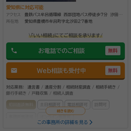
愛知県に対応可能
アクセス
豊鉄バス牟呂循環線 西部団地バス停徒歩７分 汐田小
所在地
学校東門前
愛知県豊橋市牟呂町字北汐田２７番地
\「いい相続」にてご相談を承ります/
phone
お電話でのご相談
無料
mail
Web相談も受付中
無料
対応業務：
遺言書 / 遺産分割 / 相続財産調査 / 相続手続き /
銀行手続き / 戸籍収集 / 相続人調査
初回面談無料
土日相談可
電話相談可
訪問可
事務所面談可
オンライン面談可
この事務所の詳細を見る