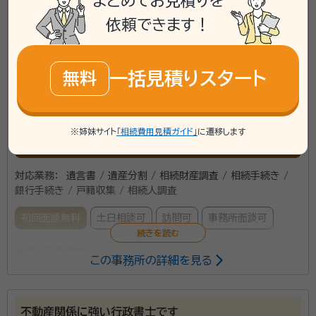
まとめてお見積りを
アクセス
JR高蔵寺駅より車で6分
所在地
愛知県春日井市中央台二丁目５番地 サンマルシェ・アピ
依頼できます！
タ館Ｂ２Ｆ
\「いい相続」にてご相談を承ります/
一括見積りスタート
無料
phone
お電話でのご相談
無料
mail
※姉妹サイト
「相続費用見積ガイド」
に遷移します
Web相談も受付中
無料
対応業務：
遺言書 / 遺産分割 / 相続財産調査 / 相続手続き /
銀行手続き / 戸籍収集 / 相続人調査
初回面談無料
土日相談可
訪問可
事務所面談可
所属する専門家：
この事務所の詳細を見る
鈴木 良剛（すずき よしひさ）
特定行政書士
事務所口コミ（抜粋）：
不動産関係に強い行政書士です