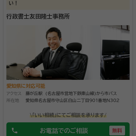
い！
行政書士友田隆士事務所
愛知県に対応可能
アクセス
藤が丘駅 (名古屋市営地下鉄東山線)から市バス
所在地
愛知県名古屋市守山区白山二丁目901番地Ｎ302
\「いい相続」にてご相談を承ります/
phone
お電話でのご相談
無料