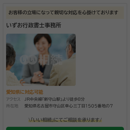
所属する専門家：
井野 隆生（いの たかお）
行政書士
お客様の立場になって親切な対応を心掛けております
事務所口コミ（抜粋）：
いずお行政書士事務所
account_circle
満足度 5.0
ご利用時期：2025/9
面談の感想
近隣だった事と、何でも話せるフレンドリーなところや的確なアドバイス
をもらった。
契約後の感想
依頼意外な事柄でも親身になって色々調べてくれ、その他のアドバイスも
当方の事情に合わせてくれる。
この地域で12年間、相続手続きを専門に取り扱ってき
愛知県に対応可能
ました。地域に密着した活動として、校区自治会長や地
アクセス
JR中央線「新守山駅」より徒歩8分
域老人会長を経験し、長年の市役所勤務での知識と経
所在地
愛知県名古屋市守山区幸心三丁目１５０５番地の７
験を活かして、皆さまの相続手続きをサポートいたしま
\「いい相続」にてご相談を承ります/
す。相続は人生の大きな転換期です。ご家族の状況やご
資格等：
行政書士
希望に合わせ、丁寧かつ柔軟に対応することで、皆さま