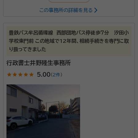
この事務所の詳細を見る
お客様にまずご理解をして頂き、一緒に考えさせていた
だきます。 それぞれのお客様のご意見を聞き、どのよう
に手続きの方法を選択したら良いのかを中心に考えご
豊鉄バス牟呂循環線 西部団地バス停徒歩７分 汐田小
提案をさせて頂く。 最終的に任せて良かったと思って
学校東門前 この地域で12年間、相続手続きを専門に取
頂けるように専念いたします。
り扱ってきました
行政書士井野隆生事務所
star
star
star
star
star
5.00
（
2件
）