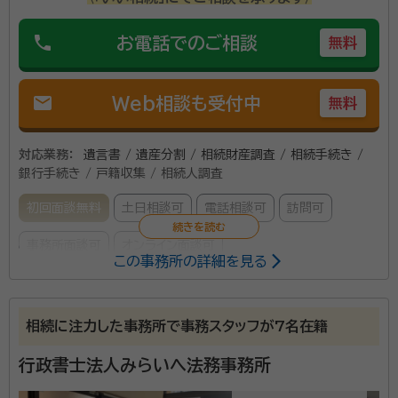
phone
お電話でのご相談
無料
mail
Web相談も受付中
無料
対応業務：
遺言書 / 遺産分割 / 相続財産調査 / 相続手続き /
銀行手続き / 戸籍収集 / 相続人調査
初回面談無料
土日相談可
電話相談可
訪問可
事務所面談可
オンライン面談可
この事務所の詳細を見る
所属する専門家：
山口勝司
行政書士
相続に注力した事務所で事務スタッフが7名在籍
経歴：
愛知県犬山市出身 2010年行政書士試験合格 現在犬山市情報
公開委員、行政審査委員
行政書士法人みらいへ法務事務所