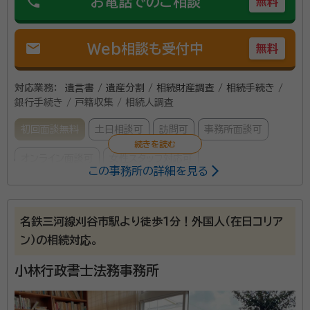
phone
お電話でのご相談
無料
mail
Web相談も受付中
無料
対応業務：
遺言書 / 遺産分割 / 相続財産調査 / 相続手続き /
銀行手続き / 戸籍収集 / 相続人調査
初回面談無料
土日相談可
訪問可
事務所面談可
オンライン面談可
女性スタッフ対応可
この事務所の詳細を見る
所属する専門家：
佐野 佳見（さの よしみ）
行政書士
名鉄三河線刈谷市駅より徒歩１分！外国人（在日コリア
ン）の相続対応。
突然やってくる相続問題に、迅速かつ丁寧に対応いたし
小林行政書士法務事務所
ます。また、安城市で一番身近で親しみやすい行政書士
事務所として、真摯にお客様と向き合います。