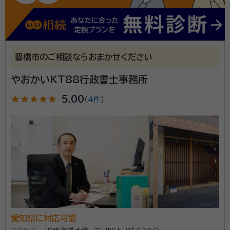
豊橋市のご相談ならおまかせください
やおかいKT88行政書士事務所
star
star
star
star
star
5.00
（
4件
）
愛知県に対応可能