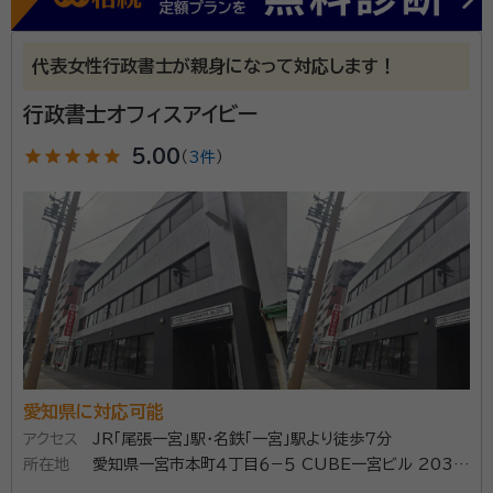
代表女性行政書士が親身になって対応します！
行政書士オフィスアイビー
star
star
star
star
star
5.00
（
3件
）
愛知県に対応可能
アクセス
JR「尾張一宮」駅・名鉄「一宮」駅より徒歩7分
所在地
愛知県一宮市本町４丁目６−５ CUBE一宮ビル 203号
室