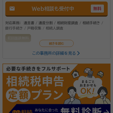
mail
Web相談も受付中
無料
対応業務：
遺言書 / 遺産分割 / 相続財産調査 / 相続手続き /
銀行手続き / 戸籍収集 / 相続人調査
初回面談無料
この事務所の詳細を見る
相続に関する問題をワンストップで解決致します。