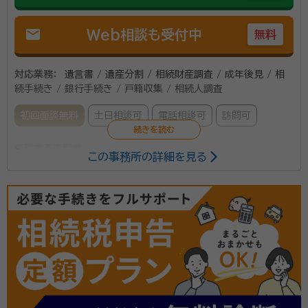
mail
Web相談も受付中
無料
対応業務：
遺言書 / 遺産分割 / 相続財産調査 / 成年後見 / 相
続手続き / 銀行手続き / 戸籍収集 / 相続人調査
初回面談無料
土日相談可
電話相談可
訪問可
所属する専門家：
この事務所の詳細を見る
友田 隆士（ともだ たかし）
行政書士
あの時こうすれば良かったと言うことがないよう、悔い
のない満足・納得・安心できるサービスをご提案します。
相続相談窓口の当事務所にお任せ下さい。
資格等：
行政書士
所属団体：
愛知県行政書士会