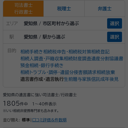
司法書士
税理士
弁護士
行政書士
エリア
愛知県 / 市区町村から選ぶ
選択
駅
愛知県 / 駅から選ぶ
選択
目的
相続手続き
相続税申告・相続税対策
相続登記
相続人調査・戸籍収集
相続財産調査
遺産分割協議書
預金相続・銀行手続き
相続トラブル・調停・遺留分侵害額請求
相続放棄
遺言書作成・遺言執行
生前贈与
家族信託
成年後見
愛知県の遺言書に強い司法書士/行政書士
1805
件中
1〜40
件表示
※いい相続非提携専門家も含みます。
並び替え:
標準
|
口コミ評価&件数順