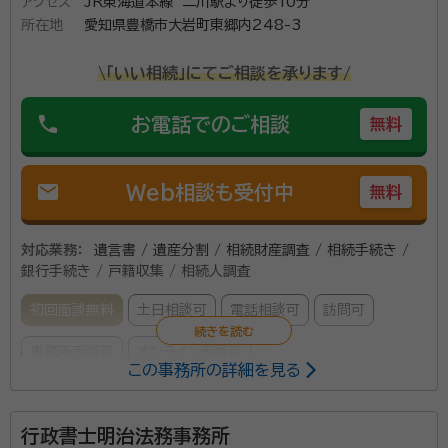
アクセス
JR東海道本線 二川駅より徒歩10分
所在地
愛知県豊橋市大岩町東郷内248-3
\「いい相続」にてご相談を承ります/
phone
お電話でのご相談
無料
mail
Web相談も受付中
無料
対応業務：
遺言書 / 遺産分割 / 相続財産調査 / 相続手続き /
銀行手続き / 戸籍収集 / 相続人調査
初回面談無料
土日相談可
電話相談可
訪問可
事務所面談可
オンライン面談可
この事務所の詳細を見る
所属する専門家：
行政書士明治法務事務所
横山修
行政書士