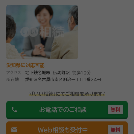
経歴：
1967年11月生まれ 豊橋市出身。 平成2年 名城大学法学部卒
業。 最初のWindowsOSが普及していく頃に日立製作所グループの会
社に就職、IT企業の営業職を大阪にて従事。 関西にて阪神大震災経験し
た後、豊橋市にて製造業の営業職などを経験。 平成27年6月 愛知県行
事務所口コミ（抜粋）：
政書士会登録。 趣味はオーディオ。真空管アンプ、スピーカーなどを自作
している。
account_circle
満足度 5.0
ご利用時期：2025/3
面談の感想
家から近かったので仕事終わりでも対応してくださいました。とても助か
りました。
契約後の感想
愛知県に対応可能
しっかり話をしてくれて、わかりやすくおしえてもらいました。
アクセス
地下鉄名城線 伝馬町駅 徒歩１０分
所在地
愛知県名古屋市南区明治一丁目１番２４号
愛知県豊橋市の東海道五十三次の３３番目の宿場であ
る二川宿にて事務所を構えています。 ここは全国でも大
\「いい相続」にてご相談を承ります/
名が宿泊した二川本陣が残っている稀な地域です。 平
成２７年より行政書士登録を行い現在まで相続関連の業
phone
お電話でのご相談
無料
務を中心に行ってきました。 司法書士、税理士と連携し
資格等：
行政書士
て行う相続業務もしています。 二川本陣に見学の際は
mail
Web相談も受付中
所属団体：
愛知県行政書士会
無料
事務所にお寄りください。目印は格子がある建物です。