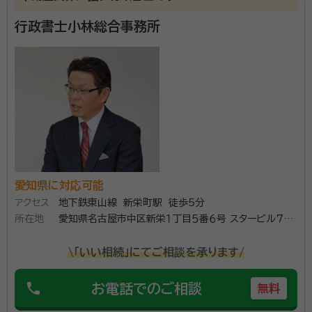
account_circle
満足度 4.0
ご利用時期：2022/1
行政書士小林総合事務所
事務所開設以来、相続手続，許認可手続，測量登記手続
について得意とし、具体的には相続全般，遺言書作成，
遺産分割協議書作成，戸籍収集，銀行手続，証券手続，測
量，分筆，建物登記，農地転用，開発許可等を行っており
ます。
資格等：
特定行政書士
所属団体：
愛知県行政書士会
愛知県に対応可能
アクセス
地下鉄東山線 新栄町駅 徒歩5分
所在地
愛知県名古屋市中区新栄１丁目５番６号 スタービル７階
７０５
\「いい相続」にてご相談を承ります/
phone
お電話でのご相談
無料