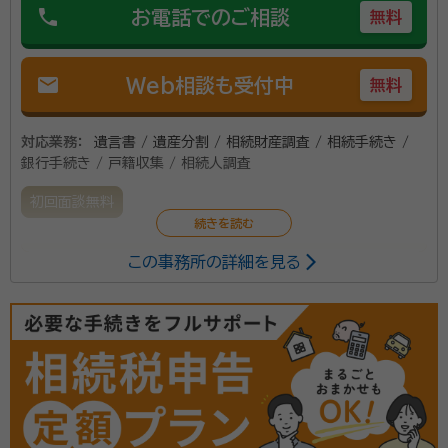
phone
お電話でのご相談
所属団体：
愛知県行政書士会
無料
が安心して新たな一歩を踏み出せるようお手伝いいた
します。
mail
Web相談も受付中
無料
対応業務：
遺言書 / 遺産分割 / 相続財産調査 / 相続手続き /
銀行手続き / 戸籍収集 / 相続人調査
初回面談無料
この事務所の詳細を見る
相続相談、お客様の立場になって、親切な対応を心掛け
ております。