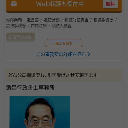
mail
Web相談も受付中
無料
対応業務：
遺言書 / 遺産分割 / 相続財産調査 / 相続手続き /
銀行手続き / 戸籍収集 / 相続人調査
初回面談無料
この事務所の詳細を見る
遺産分割協議書作成や遺言書作成、その他相続に関し
ての総合的なサポートを、他士業の方も連携して、最良
のご提案をして参ります。
どんなご相談でも、引き受けさせて頂きます。
繁昌行政書士事務所