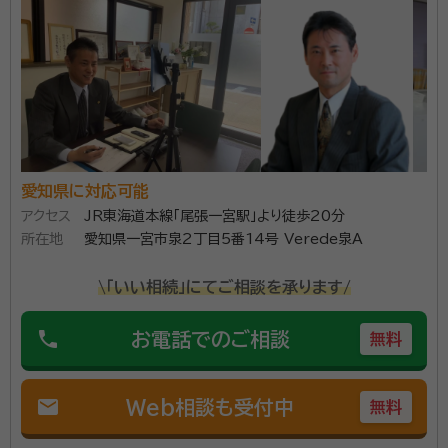
当事務所のモットーは「気持ちに寄り添う」です。遺言や
相続の事は法律知識はもちろんですが、それ以上に人と
人との心の通じ合いが何より大切と考え、皆様に寄り添
った業務に取り組んでいます。
資格等：
行政書士
所属団体：
愛知県行政書士会
愛知県に対応可能
アクセス
JR東海道本線「尾張一宮駅」より徒歩20分
所在地
愛知県一宮市泉2丁目5番14号 Verede泉A
\「いい相続」にてご相談を承ります/
phone
お電話でのご相談
無料
mail
Web相談も受付中
無料