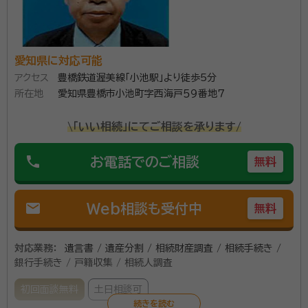
愛知県に対応可能
アクセス
豊橋鉄道渥美線「小池駅」より徒歩5分
所在地
愛知県豊橋市小池町字西海戸５９番地７
\「いい相続」にてご相談を承ります/
phone
お電話でのご相談
無料
mail
Web相談も受付中
無料
対応業務：
遺言書 / 遺産分割 / 相続財産調査 / 相続手続き /
銀行手続き / 戸籍収集 / 相続人調査
初回面談無料
土日相談可