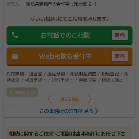
分割協議書作成や遺産分割協議に非協力的な相続人に
所在地
愛知県豊橋市大岩町字北元屋敷 2-1
対する通知書作成など)。 長年帰化の仕事に携わてきた
\「いい相続」にてご相談を承ります/
関係上、名古屋の韓国総領事館への書類取得申請、日本
語訳も手慣れたものです。
phone
お電話でのご相談
無料
mail
Web相談も受付中
無料
対応業務：
遺言書 / 遺産分割 / 相続財産調査 / 相続登記 / 相
続放棄 / 相続手続き / 銀行手続き / 戸籍収集 / 相続人調査
初回面談無料
所属する専門家：
この事務所の詳細を見る
戸川 忠大（とがわ ただひろ）
行政書士、司法書士
相続に関するご依頼・ご相談は当事務所にお任せ下さ