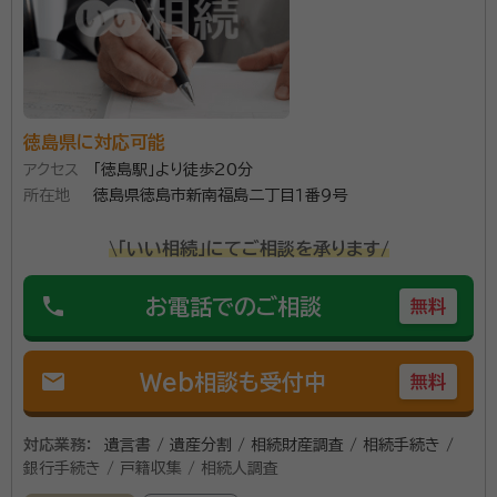
日本をよくしたい、自分の思いを形にしたい起業家の身近な応援団とし
す。 私の修行時代、代表者が、税理士・司法書士・行政書
て、一緒に考え、行動を共にしましょう。
士・社会保険労務士・土地家屋調査士を兼務する事務所
資格等：
土地家屋調査士・行政書士・宅建士
で勤務しておりました。 その際に、不動産に関する手続
所属団体：
徳島県行政書士会
き全般、税金のについて基本的な事項について、事例を
徳島県に対応可能
通してさまざま様々な経験と知識を学ばせていただき
アクセス
「徳島駅」より徒歩20分
ました。 その経験が、現在に、生かされていると個人的
所在地
徳島県徳島市新南福島二丁目１番９号
には考えております。 相続は、依頼内容ごとにさまざま
様々なケースがありますが、相談者と一緒に考え、他の
\「いい相続」にてご相談を承ります/
専門家に協力をいただきながら、課題解決を行っており
ます。 相続登記手続きの手順については、簡単にご説
phone
お電話でのご相談
無料
明させていただきます。 相続税の申告が必要な方は、
税理士をご紹介させていただきます。 土地建物の手続
mail
Web相談も受付中
無料
きについても、土地家屋調査士として当職が対応可能で
す。 何か困りごとがありましたら、ご連絡いただければ
対応させていただきます。
対応業務：
遺言書 / 遺産分割 / 相続財産調査 / 相続手続き /
銀行手続き / 戸籍収集 / 相続人調査