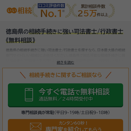
口コミ評価件数
累計相談件数
No.1
25万
件以上
徳島県
相続手続
強
司法書士/行政書士
の
き
に
い
《無料相談》
徳島県の相続手続きに強い司法書士/行政書士を探すなら、日本最大級の相続
専門サイト【いい相続】にお任せください。
徳島県で対応可能な相続手続きに強
い司法書士/行政書士をお探しいただけます。
相続手続きは、被相続人（故人）
続きを読む
の財産を引き継ぐために必要な手続きです。相続人・相続財産の確認、遺言書
の確認、遺産分割協議、相続財産の名義変更、相続税の申告・納税（相続財産が
相続手続きに関するご相談なら
基礎控除額を超えていた場合）など多岐に渡るため、相続手続きに強い専門家
に
まずは相談
しましょう。
今すぐ電話
無料相談
で
通話無料／24時間受付中
専門相談員が常駐
（平日9-19時/土日祝9-18時）
カンタン60秒！
専門家
紹介
を
してもらう