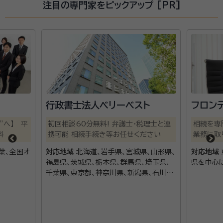
注目の専門家をピックアップ [PR]
行政書士法人ベリーベスト
フロン
”へ】 平
初回相談60分無料! 弁護士・税理士と連
相続を専
料
携可能 相続手続き等お任せください
業務に取
葉、全国オ
対応地域
北海道、岩手県、宮城県、山形県、
対応地域
福島県、茨城県、栃木県、群馬県、埼玉県、
県を中心
千葉県、東京都、神奈川県、新潟県、石川
県、山梨県、長野県、岐阜県、静岡県、愛知
県、三重県、滋賀県、京都府、大阪府、兵庫
県、奈良県、和歌山県、岡山県、広島県、山
口県、徳島県、香川県、愛媛県、福岡県、長