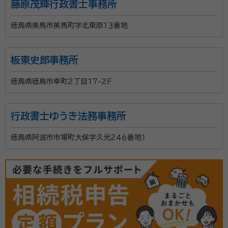
藤原茂輝行政書士事務所
に、丁寧に寄り添いながらサポートいたします。 遺言書
や任意後見制度のご相談、法人設立や運営支援、福祉サ
徳島県美馬市美馬町字北東原１３番地
ービスに関する申請手続き、さらに各種許認可申請にも
対応いたします。 ご家族の将来や地域社会の在り方を
板東史郎事務所
見据えたアドバイスと実務支援を通じて、ご相談者様の
想いをかたちにするお手伝いをいたします。 ご相談者
徳島県徳島市幸町2丁目17-2Ｆ
様お一人おひとりの背景や価値観を大切にし、安心して
次の一歩を踏み出していただけるよう、心をこめて寄り
添います。 どうぞお気軽にご相談くださいませ。
行政書士ゆうき法務事務所
徳島県阿波市市場町大俣字久光２４６番地１