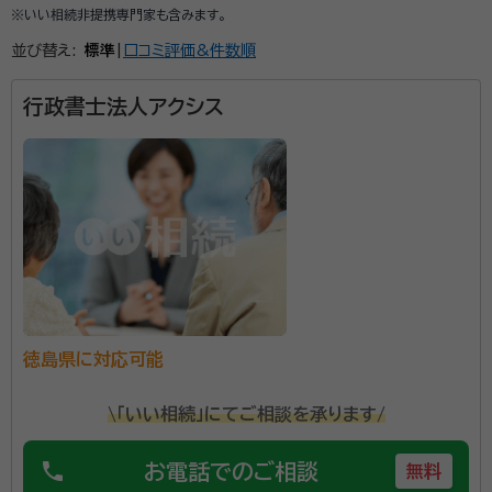
※いい相続非提携専門家も含みます。
並び替え:
標準
|
口コミ評価&件数順
行政書士法人アクシス
徳島県に対応可能
\「いい相続」にてご相談を承ります/
phone
お電話でのご相談
無料