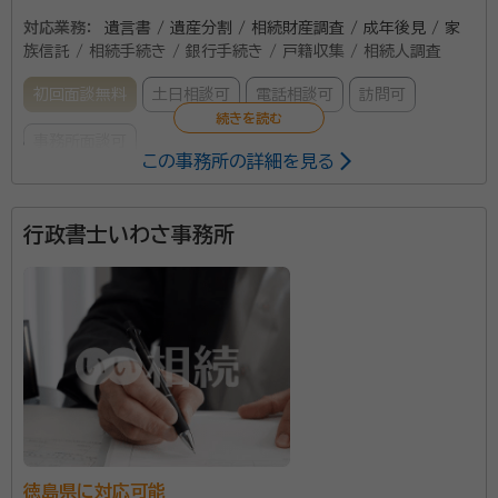
対応業務：
遺言書 / 遺産分割 / 相続財産調査 / 成年後見 / 家
族信託 / 相続手続き / 銀行手続き / 戸籍収集 / 相続人調査
初回面談無料
土日相談可
電話相談可
訪問可
事務所面談可
この事務所の詳細を見る
所属する専門家：
行政書士いわさ事務所
満村 哲司（みつむら てつじ）
行政書士
経歴：
徳島県出身。天理大学体育学部卒業。高校教員、ALSOKを経て
2010年4月に開業。 柔道四段、2003WORLDMASTERS3位 柔術
2000全日本優勝
事務所口コミ（抜粋）：
account_circle
満足度 5.0
ご利用時期：2024/4
面談の感想
自宅でなく雨のなかお世話になりました有り難かったです
契約後の感想
いろいろわからないことばっかりでした焦るき持ちが早くしなければと
徳島県に対応可能
思ってしまいました。