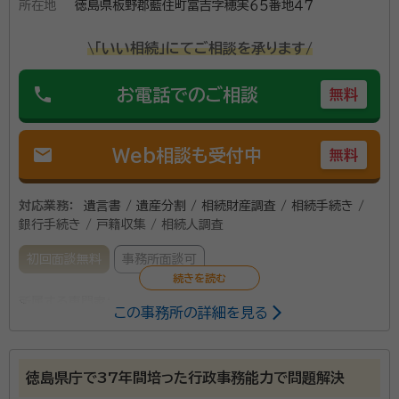
所在地
徳島県板野郡藍住町富吉字穂実６５番地４７
行政書士法人アクシスパートナーズは相続や遺言専門の
\「いい相続」にてご相談を承ります/
プロフェッショナル集団です。相続や遺言に悩む方々に
寄り添いながら対応しています。 代表の小笠原哲二は、
phone
お電話でのご相談
無料
司法書士、土地家屋調査士、行政書士、宅地建物取引
士、ファイナンシャルプランナーなど、法律や不動産、金
所属団体：
徳島県行政書士会
mail
Web相談も受付中
無料
銭の専門家としての資格を多数取得。豊富な知識とこれ
までの実績で、遺言や相続における手続きやトラブルに
も親身になって相談に応じてきました。 また、 同じく小
対応業務：
遺言書 / 遺産分割 / 相続財産調査 / 相続手続き /
銀行手続き / 戸籍収集 / 相続人調査
笠原が代表を務める司法書士法人小笠原合同事務所
（2007年に創業、2011年に法人化し 司法書士5名、
初回面談無料
事務所面談可
土地家屋調査士2名が所属）と連携し、 相談者様のお悩
みに寄り添います。 相続のトラブルを抱える人や、生前
所属する専門家：
この事務所の詳細を見る
贈与・相続や遺言のことでお困りの方が専門家に相談し
平田 隆文（ひらた たかふみ）
行政書士
やすいよう、初回の相談は無料です。60分から90分ほ
資格等：
行政書士
ど時間をかけてじっくり安心して話ができます。 ぜひお
徳島県庁で37年間培った行政事務能力で問題解決
気軽にご相談ください。 （本店）兵庫県神戸市中央区脇
所属団体：
徳島県行政書士会