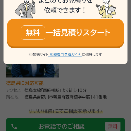
まとめてお見積りを
資格等：
行政書士
登記手続きから税務申告まで対応可能です。
依頼できます！
所属団体：
徳島県行政書士会
行政書士鎌田真一事務所
一括見積りスタート
無料
※姉妹サイト
「相続費用見積ガイド」
に遷移します
徳島県に対応可能
アクセス
徳島本線「西麻植駅」より徒歩10分
所在地
徳島県吉野川市鴨島町西麻植字中筋１４１番地
\「いい相続」にてご相談を承ります/
phone
お電話でのご相談
無料