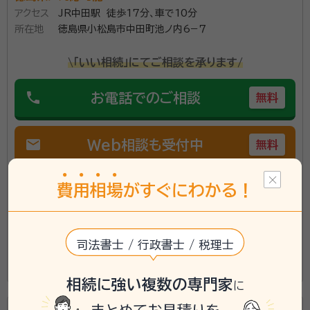
アクセス
JR中田駅 徒歩17分、車で10分
所在地
徳島県小松島市中田町池ノ内6−７
徳島で相続手続を中心に対応しております。初回相談無
料、土日祝・遅い時間でも事前予約にて対応致します。
\「いい相続」にてご相談を承ります/
他士業とも連携しておりますのでお困りであればご気軽
にご相談下さい。
phone
お電話でのご相談
無料
資格等：
行政書士
mail
Web相談も受付中
所属団体：
徳島県行政書士会
無料
対応業務：
遺言書 / 遺産分割 / 相続財産調査 / 相続手続き /
費
用
相
場
がすぐにわかる！
銀行手続き / 戸籍収集 / 相続人調査
初回面談無料
訪問可
事務所面談可
司法書士 / 行政書士 / 税理士
所属する専門家：
この事務所の詳細を見る
相続に強い複数の専門家
岩佐 和宏（いわさ かずひろ）
に
行政書士