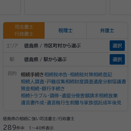
崎県、熊本県、大分県、宮崎県、鹿児島県、
沖縄県
司法書士
税理士
弁護士
行政書士
エリア
徳島県 / 市区町村から選ぶ
選択
駅
徳島県 / 駅から選ぶ
選択
目的
相続手続き
相続税申告・相続税対策
相続登記
相続人調査・戸籍収集
相続財産調査
遺産分割協議書
預金相続・銀行手続き
相続トラブル・調停・遺留分侵害額請求
相続放棄
遺言書作成・遺言執行
生前贈与
家族信託
成年後見
徳島県の相続に強い司法書士/行政書士
289
件中
1〜40
件表示