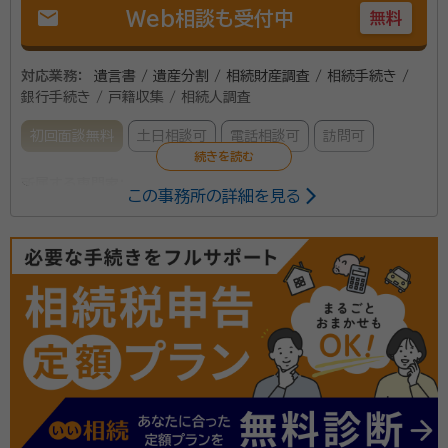
mail
Web相談も受付中
無料
対応業務：
遺言書 / 遺産分割 / 相続財産調査 / 相続手続き /
銀行手続き / 戸籍収集 / 相続人調査
初回面談無料
土日相談可
電話相談可
訪問可
所属する専門家：
この事務所の詳細を見る
山田和弘（ヤマダ カズヒロ）
行政書士
当事務所は、遺産分割や相続手続きをはじめ、幅広い分
野の業務を行っております。 徳島県庁に37年間勤務し
た経験を活かし、お客様に寄り添った対応をしておりま
す。 ご相談の受付は平日午前10時から午後6時までで
すが、前もってご連絡いただければ、19時以降や土日の
資格等：
行政書士
相談もできます。 初回相談も無料ですのでお気軽にご
所属団体：
徳島県行政書士会
相談ください。