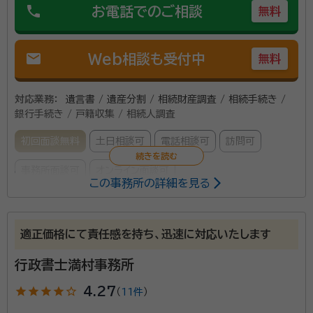
phone
お電話でのご相談
無料
mail
Web相談も受付中
無料
対応業務：
遺言書 / 遺産分割 / 相続財産調査 / 相続手続き /
銀行手続き / 戸籍収集 / 相続人調査
初回面談無料
土日相談可
電話相談可
訪問可
事務所面談可
オンライン面談可
この事務所の詳細を見る
所属する専門家：
藤原 雅和（フジワラ マサカズ）
行政書士・宅地建物取引士・管理業
適正価格にて責任感を持ち、迅速に対応いたします
務主任者・賃貸不動産経営管理士
行政書士満村事務所
経歴：
徳島県出身、ごく一般的な相続から、休眠担保、数次相続まで。 時
代は、想像以上の速度で日々変化し続けています。 通り一遍の相続では、
正の遺産も負の財産になることもしばしばです。 お客様のご要望に応じ
star
star
star
star
star_outline
4.27
（
11件
）
て、 表裏一片の運用では、遺産（財産）を活かしきれないリアルな実情を
当事務所は牛島駅から車で10分のところにございま
示したうえで、 プラスアルファのご相談にのることも可能です。 ・暗号資