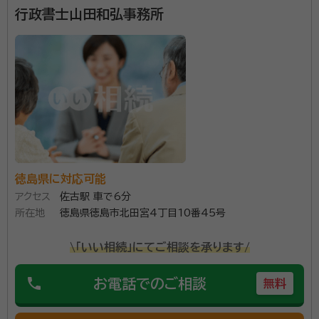
行政書士山田和弘事務所
浜町３丁目７番１５号
徳島県に対応可能
アクセス
佐古駅 車で6分
所在地
徳島県徳島市北田宮4丁目10番45号
\「いい相続」にてご相談を承ります/
phone
お電話でのご相談
無料