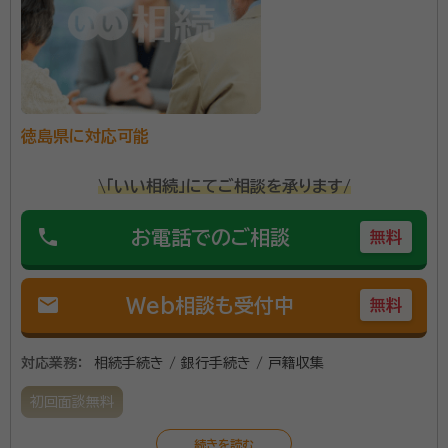
徳島県に対応可能
\「いい相続」にてご相談を承ります/
phone
お電話でのご相談
無料
mail
Web相談も受付中
無料
対応業務：
相続手続き / 銀行手続き / 戸籍収集
初回面談無料