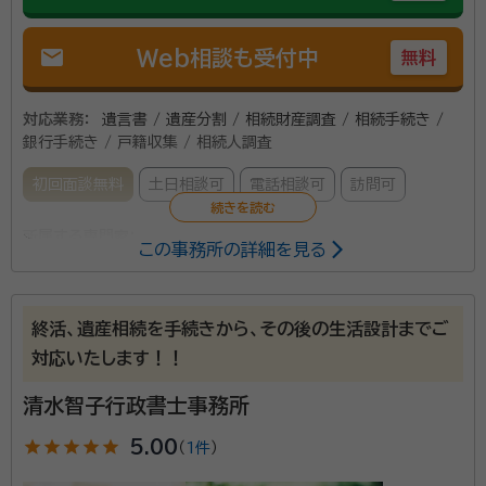
mail
Web相談も受付中
無料
対応業務：
遺言書 / 遺産分割 / 相続財産調査 / 相続手続き /
銀行手続き / 戸籍収集 / 相続人調査
初回面談無料
土日相談可
電話相談可
訪問可
所属する専門家：
この事務所の詳細を見る
尾田政勝
行政書士
資格等：
行政書士
終活、遺産相続を手続きから、その後の生活設計までご
対応いたします！！
清水智子行政書士事務所
star
star
star
star
star
5.00
（
1件
）