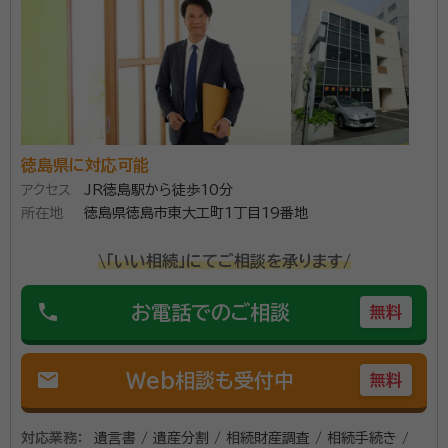
徳島県に対応可能
アクセス
JR徳島駅から徒歩10分
所在地
徳島県徳島市東大工町1丁目19番地
\「いい相続」にてご相談を承ります/
phone
お電話でのご相談
無料
mail
Web相談も受付中
無料
対応業務：
遺言書 / 遺産分割 / 相続財産調査 / 相続手続き /