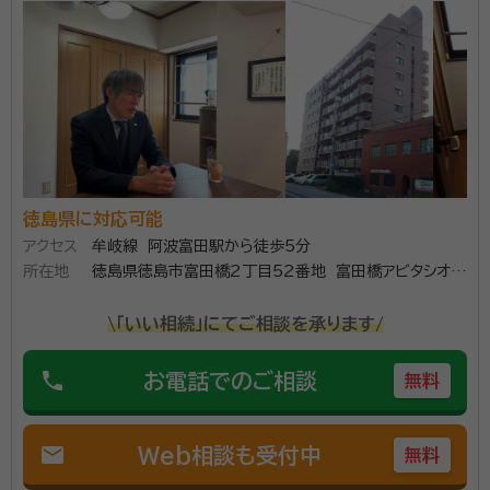
産（仮想通貨）の遺産分割も対応可能 ・相続人に外国籍の方が居り、在留
す。駐車場も整備されております。 遺言作成の対応が可
資格の変更が必要となる場合でも、対応可能 ※司法書士及び通常の行政
能です。 お会いしてじっくりと話をさせていただき、全
書士では、業務を扱えません。 ・遺産をうまく活用した資産運用コンサル
ティング
力でお客様をサポートさせていただいております。初回
相談は無料ですのでお気軽にご相談ください。
資格等：
行政書士・宅地建物取引士・管理業務主任者・賃貸不動産経
営管理士
所属団体：
徳島県行政書士会
徳島県に対応可能
アクセス
牟岐線 阿波富田駅から徒歩5分
所在地
徳島県徳島市富田橋2丁目52番地 富田橋アビタシオン
201
\「いい相続」にてご相談を承ります/
phone
お電話でのご相談
無料
mail
Web相談も受付中
無料