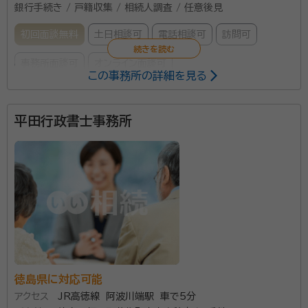
銀行手続き / 戸籍収集 / 相続人調査 / 任意後見
初回面談無料
土日相談可
電話相談可
訪問可
事務所面談可
オンライン面談可
この事務所の詳細を見る
所属する専門家：
平田行政書士事務所
小笠原 哲二（おがさわら てつじ）
司法書士、土地家屋調査士、行
政書士、宅地建物取引士、ファイナンシャルプランナー
事務所口コミ（抜粋）：
account_circle
満足度 5.0
ご利用時期：2024/8
面談の感想
亡くなった父のことを親身になり聞いてくださった。またわかりやすく相
続の手順を教えてくださり、あとで揉めないための案、考え方などを一緒
に考えてくださり、とても為になった。
契約後の感想
徳島県に対応可能
大手の事務所なので、安心してお付き合いできる。対応してくださった方
アクセス
JR高徳線 阿波川端駅 車で5分
も丁寧に話を聞いて一緒に考えてくれる方だったのでとても良かった。