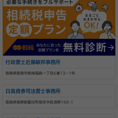
契約後の感想
専門的な事が分からないので色々ご相談させて頂きました。とても感じ
が良かったです。
終活、遺産相続を手続きだけではなくそのあとの生活設
計まで、社会福祉士２５年の経験と行政書士の観点から
ご対応いたします！成年後見制度、介護保険などを組み
合わせてご支援いたします。 【事務所開設の経緯とご挨
拶】 社会福祉分野にて２５年以上の経験を持ちます、法
資格等：
行政書士 / その他（社会福祉士、介護支援専門員）
行政書士近藤敏邦事務所
律関係の方々とご一緒にお仕事をしながら仕事をして
所属団体：
日本行政書士会連合会 徳島県行政書士会 / 一般社団
きました。もう一歩踏み込んだ社会福祉を求めて、
徳島県徳島市新南福島一丁目６番１３－１号
法人コスモス成年後見サポートセンター
2025年5月に行政書士の資格を取得し、事務所を開設
いたしました。 私たちの事務所は、長年にわたり医療・
日高資泰司法書士事務所
介護福祉の現場に携わってきた経験と、福祉に関する資
格を活かし、地域の皆さまの暮らしと未来を支える法務
徳島県板野郡藍住町徳命字前須東168-1
サービスを提供しいたします。 個人の方から法人様ま
で、人生のさまざまなステージで直面する不安や課題