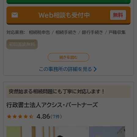
mail
Web相談も受付中
無料
対応業務：
相続税申告 / 相続手続き / 銀行手続き / 戸籍収集
初回面談無料
この事務所の詳細を見る
突然始まる相続問題にも丁寧に対応します！
行政書士法人アクシス・パートナーズ
star
star
star
star
star_half
4.86
（
7件
）