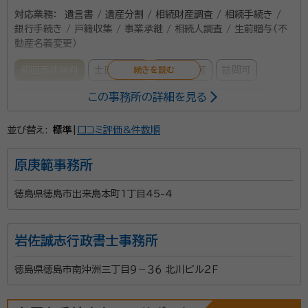
対応業務：
遺言書 / 遺産分割 / 相続財産調査 / 相続手続き /
銀行手続き / 戸籍収集 / 事業承継 / 相続人調査 / 生前贈与（不
動産名義変更）
初回面談無料
土日相談可
電話相談可
訪問可
この事務所の詳細を見る
事務所面談可
オンライン面談可
女性スタッフ対応可
並び替え:
標準
|
口コミ評価&件数順
所属する専門家：
清水 智子
原庚範事務所
経歴：
・徳島県立城南高等学校を卒業 ・社会福祉法人および医療法人に
おいて福祉・介護業務に従事 ・その後、日本福祉大学福祉経営学部医療マ
徳島県徳島市出来島本町1丁目45-4
ネジメント学科を卒業 ・社会福祉士として主に成年後見人として活動 ・大
学講師として、社会福祉分野の講演実績多数 ・2025年5月に行政書士事
事務所口コミ（抜粋）：
務所開設
account_circle
岩佐誠志行政書士事務所
満足度 5.0
ご利用時期：2026/1
面談の感想
徳島県徳島市南沖洲三丁目９－３６ 北川ビル２Ｆ
無料面談の際の話しやすさや費用の提示が明確で分かりやすかったで
す。スムーズに事が済み大変ありがたかったです。思い切ってお願いして
良かったです。