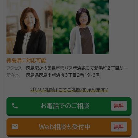
徳島県に対応可能
アクセス
徳島駅から徳島市営バス新浜線にて新浜町2丁目から
所在地
徒歩2分
徳島県徳島市新浜町3丁目2番19-3号
\「いい相続」にてご相談を承ります/
phone
お電話でのご相談
無料
mail
Web相談も受付中
無料