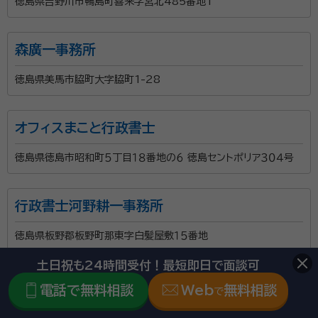
徳島県吉野川市鴨島町喜来字宮北485番地1
森廣一事務所
徳島県美馬市脇町大字脇町1-28
オフィスまこと行政書士
徳島県徳島市昭和町５丁目１８番地の６ 徳島セントポリア３０４号
行政書士河野耕一事務所
徳島県板野郡板野町那東字白髪屋敷１５番地
土日祝も24時間受付！最短即日で面談可
電話で無料相談
Web
無料相談
で