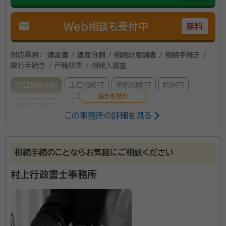
mail
Web相談も受付中
無料
対応業務：
遺言書 / 遺産分割 / 相続財産調査 / 相続手続き /
銀行手続き / 戸籍収集 / 相続人調査
初回面談無料
土日相談可
電話相談可
訪問可
事務所面談可
オンライン面談可
この事務所の詳細を見る
所属する専門家：
鎌田 真一（かまだ しんいち）
土地家屋調査士・行政書士・宅建士
相続手続のことならお気軽にご相談ください
経歴：
徳島県立川島高等学校を卒業。 派遣社員を経験後、行政書士試験
に挑戦開始(２７歳)。 ３４歳のときに、自分をリセットするために京都に引
村上行政書士事務所
越(３年間の期間限定)。 京都での生活１年目に、土地家屋調査士試験に合
格。 ３７歳のときに、地元徳島で土地家屋調査士事務所を開業。 紆余曲折
はじめまして。行政書士・土地家屋調査士の業務を行っ
を経て、４０歳のときに念願の行政書士試験に合格、行政書士事務所を開
業。 京都に住んだ３年間で、改めて徳島に愛着があることを実感しまし
ています、鎌田と申します。事務所は、徳島県吉野川市
た。 徳島県を阿波踊り以外でも、もっと多くの人に認知して欲しいと思っ
にありますが、依頼があれば、県外案件も対応可能で
ております。 徳島在住でも、やりたいことは沢山あります。 地元徳島から