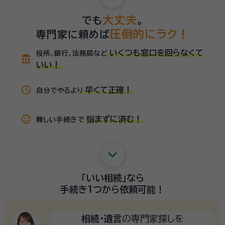
大丈夫
でも
。
圧倒的にラク！
専門家に頼めば
いくつも窓口を回らなくて
役所、銀行、法務局など
account_balance
いい！
schedule
早くて正確！
自分でやるより
sentiment_satisfied_alt
悩まずに済む！
難しい手続きで
keyboard_arrow_down
「いい相続」
なら
手続き1つから
依頼可能！
相続・遺言
の専門家探しを