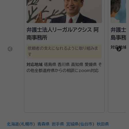
弁護士法人リーガルアクシス 阿
弁護士
南事務所
島事務
対応地域
依頼者の支えになれるように取り組みま
す
対応地域
徳島県 香川県 高知県 愛媛県 そ
の他全都道府県からの相談にzoom対応
北海道
(
札幌市
)
青森県
岩手県
宮城県
(
仙台市
)
秋田県