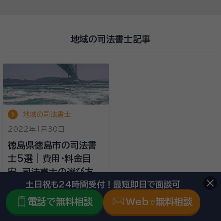
地域の司法書士記事
地域の司法書士
2022年1月30日
徳島県徳島市の司法書
士5選 | 費用・料金目
安、司法書士の選び方
土日祝も24時間受付！最短即日で面談可
電話で無料相談
Web
無料相談
で
地域の司法書士記事一覧へ