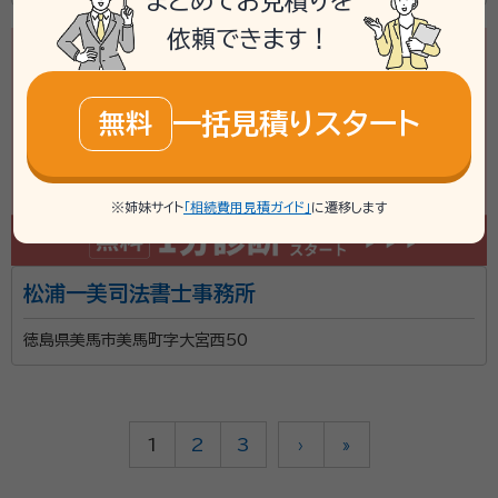
まとめてお見積りを
依頼できます！
一括見積りスタート
無料
※姉妹サイト
「相続費用見積ガイド」
に遷移します
松浦一美司法書士事務所
徳島県美馬市美馬町字大宮西50
1
2
3
›
»