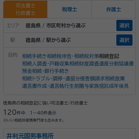
司法書士
税理士
弁護士
行政書士
エリア
徳島県 / 市区町村から選ぶ
選択
駅
徳島県 / 駅から選ぶ
選択
目的
相続手続き
相続税申告・相続税対策
相続登記
相続人調査・戸籍収集
相続財産調査
遺産分割協議書
預金相続・銀行手続き
相続トラブル・調停・遺留分侵害額請求
相続放棄
遺言書作成・遺言執行
生前贈与
家族信託
成年後見
徳島県の相続登記に強い司法書士/行政書士
120
件中
1〜40
件表示
※いい相続非提携専門家も含みます。
井利元国男事務所