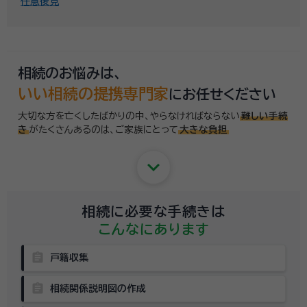
任意後見
相続のお悩みは、
いい相続の提携専門家
にお任せください
大切な方を亡くしたばかりの中、やらなければならない
難しい手続
き
がたくさんあるのは、
ご家族にとって
大きな負担
keyboard_arrow_down
相続に必要な手続きは
こんなにあります
assignment
戸籍収集
assignment
相続関係説明図の作成