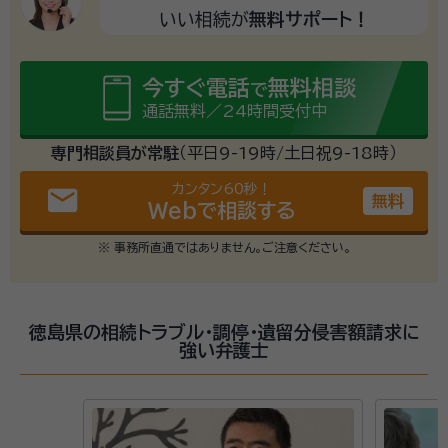
いい相続が
無料サポート！
今すぐ電話
無料相談
で
通話無料／24時間受付中
専門相談員が常駐
（平日9-19時/土日祝9-18時）
カンタン60秒！
email
無料
Webで相談する
※ 事務所直通ではありません。ご注意ください。
徳島県の相続トラブル・調停・遺留分侵害額請求に
強い弁護士