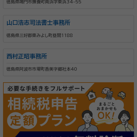
徳島県鳴門市撫養町南浜字東浜34-55
山口浩志司法書士事務所
徳島県三好郡東みよし町昼間1188
西村正昭事務所
徳島県阿波市市場町香美字郷社本40