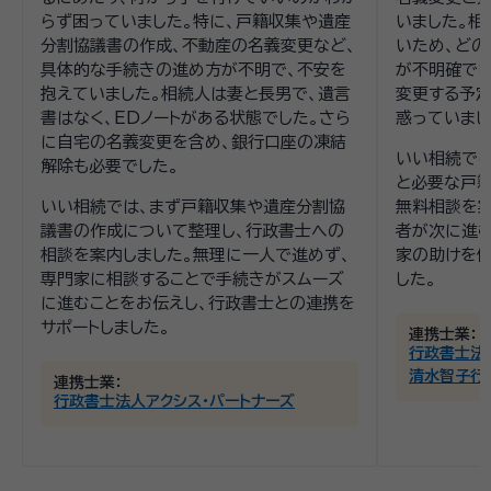
らず困っていました。特に、戸籍収集や遺産
いました。相
分割協議書の作成、不動産の名義変更など、
いため、ど
具体的な手続きの進め方が不明で、不安を
が不明確でし
抱えていました。相続人は妻と長男で、遺言
変更する予定
書はなく、EDノートがある状態でした。さら
惑っていまし
に自宅の名義変更を含め、銀行口座の凍結
いい相続で
解除も必要でした。
と必要な戸籍
いい相続では、まず戸籍収集や遺産分割協
無料相談を案
議書の作成について整理し、行政書士への
者が次に進
相談を案内しました。無理に一人で進めず、
家の助けを借
専門家に相談することで手続きがスムーズ
した。
に進むことをお伝えし、行政書士との連携を
サポートしました。
連携士業：
行政書士法
清水智子行
連携士業：
行政書士法人アクシス・パートナーズ