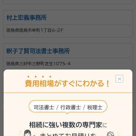
村上宏義事務所
徳島県徳島市幸町1丁目6-2Ｆ
釈子了賢司法書士事務所
徳島県三好市三野町芝生1075-4
費
用
相
場
がすぐにわかる！
西喜万事務所
徳島県徳島市名東町3丁目327-6
司法書士 / 行政書士 / 税理士
大塚邦彦司法書士事務所
相続に強い複数の専門家
に
徳島県吉野川市鴨島町鴨島169-1-1Ｆ