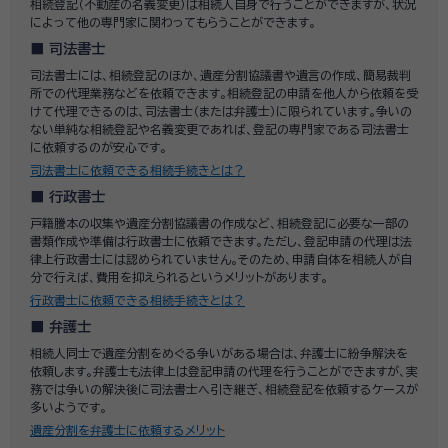
相続登記（不動産の名義変更）は相続人自身で行うことができますが、状況
によって他の専門家に関わってもらうことができます。
司法書士
司法書士には、相続登記のほか、遺産分割協議書や遺言の作成、簡易裁判
所での代理業務などを依頼できます。相続登記の申請を他人から依頼を受
けて代理できるのは、司法書士（または弁護士）に限られています。争いの
ない単純な相続登記や名義変更であれば、登記の専門家である司法書士
に依頼するのが安心です。
司法書士に依頼できる相続手続きとは？
行政書士
戸籍謄本の収集や遺産分割協議書の作成など、相続登記に必要な一部の
書類作成や準備は行政書士に依頼できます。ただし、登記申請の代理は法
律上行政書士には認められていません。そのため、申請自体を相続人が自
分で行えば、費用を抑えられるというメリットがあります。
行政書士に依頼できる相続手続きとは？
弁護士
相続人同士で遺産分割をめぐる争いがある場合は、弁護士に紛争解決を
依頼します。弁護士も法律上は登記申請の代理を行うことができますが、実
務では争いの解決後に司法書士へ引き継ぎ、相続登記を依頼するケースが
多いようです。
遺産分割を弁護士に依頼するメリット