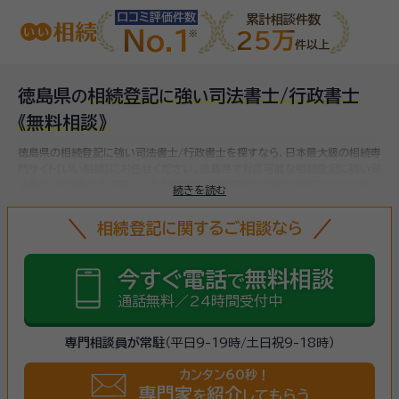
口コミ評価件数
累計相談件数
No.1
25万
件以上
徳島県
相続登記
強
司法書士/行政書士
の
に
い
《無料相談》
徳島県の相続登記に強い司法書士/行政書士を探すなら、日本最大級の相続専
門サイト【いい相続】にお任せください。
徳島県で対応可能な相続登記に強い司
法書士/行政書士をお探しいただけます。
相続登記の件数は全国で2020年
続きを読む
982,437件、2021年1,045,570件と増加傾向にあります。令和6年4月1
日から相続登記が義務化される制度が始まり、相続登記を怠ると過料が課さ
相続登記に関するご相談なら
れることになるため、まだ名義変更していない相続不動産がある方は、
早めに
相続登記をしましょう
。（
法務省 登記統計
より）
今すぐ電話
無料相談
で
通話無料／24時間受付中
専門相談員が常駐
（平日9-19時/土日祝9-18時）
カンタン60秒！
専門家
紹介
を
してもらう