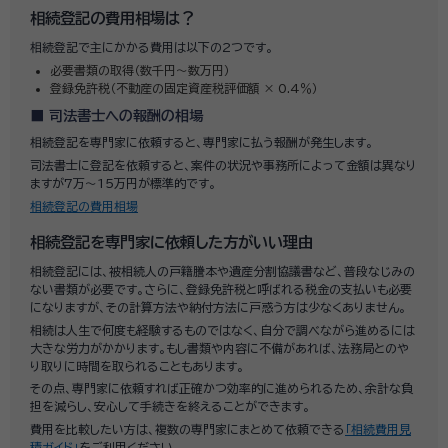
相続登記の費用相場は？
相続登記で主にかかる費用は以下の2つです。
必要書類の取得（数千円～数万円）
登録免許税（不動産の固定資産税評価額 × 0.4％）
司法書士への報酬の相場
相続登記を専門家に依頼すると、専門家に払う報酬が発生します。
司法書士に登記を依頼すると、案件の状況や事務所によって金額は異なり
ますが7万～15万円が標準的です。
相続登記の費用相場
相続登記を専門家に依頼した方がいい理由
相続登記には、被相続人の戸籍謄本や遺産分割協議書など、普段なじみの
ない書類が必要です。さらに、登録免許税と呼ばれる税金の支払いも必要
になりますが、その計算方法や納付方法に戸惑う方は少なくありません。
相続は人生で何度も経験するものではなく、自分で調べながら進めるには
大きな労力がかかります。もし書類や内容に不備があれば、法務局とのや
り取りに時間を取られることもあります。
その点、専門家に依頼すれば正確かつ効率的に進められるため、余計な負
担を減らし、安心して手続きを終えることができます。
費用を比較したい方は、複数の専門家にまとめて依頼できる
「相続費用見
積ガイド」
をご利用ください。