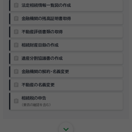
assignment
法定相続情報一覧図の作成
assignment
金融機関の残高証明書取得
assignment
不動産評価書類の取得
assignment
相続財産目録の作成
assignment
遺産分割協議書の作成
assignment
金融機関の解約・名義変更
assignment
不動産の名義変更
相続税の申告
assignment
（要否の確認を含む）
keyboard_arrow_down