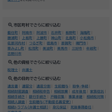
zoom_in
市区町村でさらに絞り込む
藍住町
阿南市
阿波市
石井町
板野町
海陽町
勝浦町
上板町
上勝町
神山町
北島町
小松島市
佐那河内村
つるぎ町
徳島市
那賀町
鳴門市
東みよし町
松茂町
美波町
美馬市
三好市
牟岐町
吉野川市
zoom_in
他の資格でさらに絞り込む
税理士
弁護士
zoom_in
他の目的でさらに絞り込む
遺言書
遺留分
遺産分割
生前贈与
紛争・争続
相続財産調査
相続税申告
相続放棄
成年後見
家族信託
相続手続き
銀行手続き
戸籍収集
事業承継
相続税対策
相続人調査
生前贈与（不動産名義変更）
相続トラブル（弁護士相談）
身元保証
死後事務委任