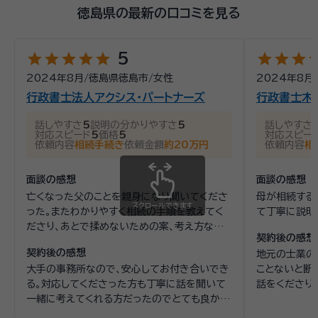
徳島県の最新の口コミを見る
star
star
star
star
star
star
star
star
st
5
2024年8月
/
徳島県徳島市
/
女性
2024年8月
行政書士法人アクシス・パートナーズ
行政書士木
話しやすさ
5
説明の分かりやすさ
5
話しやすさ
対応スピード
5
価格
5
対応スピー
依頼内容
相続手続き
依頼金額
約20万円
依頼内容
相
面談の感想
面談の感想
亡くなった父のことを親身になり聞いてくださ
母が相続する
スクロールできます
った。またわかりやすく相続の手順を教えてく
て丁寧に説明
ださり、あとで揉めないための案、考え方など
契約後の感想
を一緒に考えてくださり、とても為になった。
契約後の感想
地元の士業の
大手の事務所なので、安心してお付き合いでき
ことないと断
る。対応してくださった方も丁寧に話を聞いて
話をくださり
一緒に考えてくれる方だったのでとても良かっ
安心してお任
た。