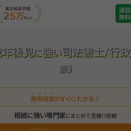
累計相談件数
通話
25万
無料
件以上
成年後見
強
司法書士/行
に
い
談》
費
用
相
場
がすぐにわかる！
相続に強い専門家
に
まとめて見積り依頼