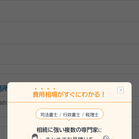
24/4
した有り難かったです
した焦るき持ちが早くしなければと思ってしまいました。
ております。初回相談無料、土日祝・遅い時間でも事前予約にて対
務所
ご気軽にご相談下さい。
費
用
相
場
がすぐにわかる！
の三２０番地１
司法書士 / 行政書士 / 税理士
相続に強い複数の専門家
に