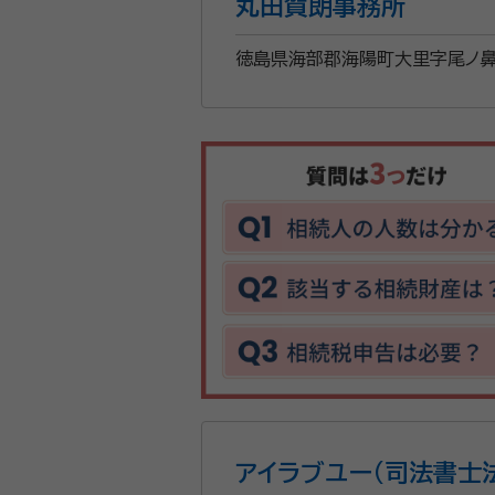
丸田賀朗事務所
徳島県海部郡海陽町大里字尾ノ鼻
アイラブユー(司法書士