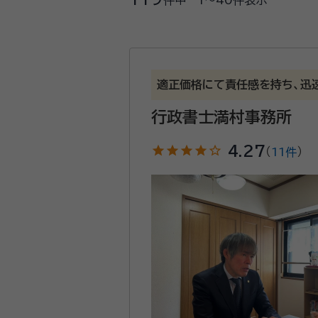
件中
1〜40
件表示
適正価格にて責任感を持ち、迅
行政書士満村事務所
star
star
star
star
star_outline
4.27
（
11件
）