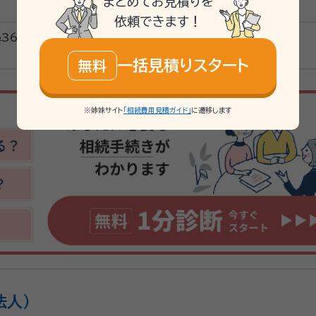
まとめてお見積りを
依頼できます！
36-2
一括見積りスタート
無料
※姉妹サイト
「相続費用見積ガイド」
に遷移します
法人)