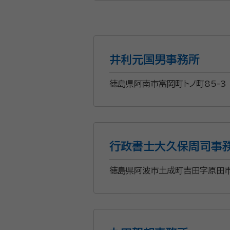
2000全日本優勝
事務所口コミ（抜粋）：
account_circle
満足度 5.0
ご利用時期：20
井利元国男事務所
面談の感想
自宅でなく雨のなかお世話になりま
徳島県阿南市富岡町トノ町85-3
契約後の感想
いろいろわからないことばっかりで
徳島で相続手続を中心に対応し
行政書士大久保周司事
ておりますのでお困りであれば
徳島県阿波市土成町吉田字原田市
資格等：
行政書士
所属団体：
徳島県行政書士会