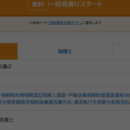
一括見積りスタート
無料
※姉妹サイト
「相続費用見積ガイド」
に遷移します
税理士
ら選ぶ
・相続税対策
相続登記
相続人調査・戸籍収集
相続財産調査
遺産分
留分侵害額請求
相続放棄
遺言書作成・遺言執行
生前贈与
家族信託
政書士