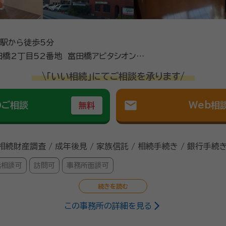
駅から徒歩5分
橋2丁目52番地 富田橋アビタシオン
\「いい相続」にてご相談を承ります/
mail
のご相談
Web相
無料
 相続財産調査 / 成年後見 / 家族信託 / 相続手続き / 銀行手続き
話相談可
訪問可
事務所面談可
この事務所の詳細を見る
行政書士
業。高校教員、ALSOKを経て2010年4月に開業。 柔道四段、2003W