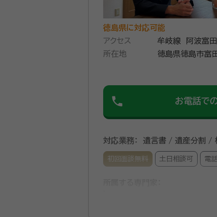
徳島県に対応可能
アクセス
牟岐線 阿波富田
所在地
徳島県徳島市富田
201
phone
お電話で
対応業務：
遺言書 / 遺産分割 /
初回面談無料
土日相談可
電
所属する専門家：
満村 哲司（みつむら てつじ）
経歴：
徳島県出身。天理大学体育学部卒