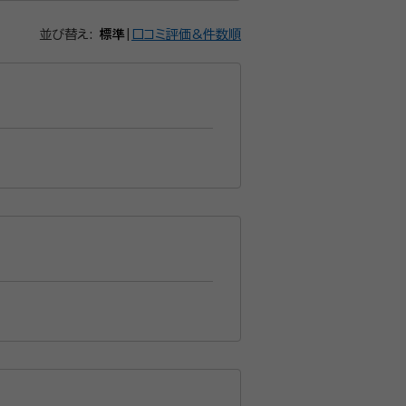
並び替え:
標準
|
口コミ評価&件数順
応致します。 他士業とも連携し