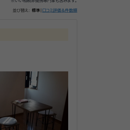
※いい相続非提携専門家も含みます。
並び替え:
標準
|
口コミ評価&件数順