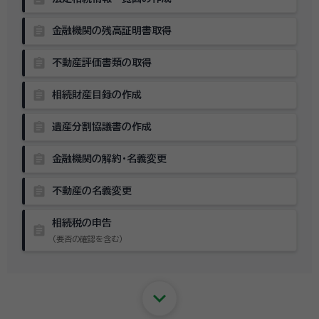
assignment
金融機関の残高証明書取得
assignment
不動産評価書類の取得
assignment
相続財産目録の作成
assignment
遺産分割協議書の作成
assignment
金融機関の解約・名義変更
assignment
不動産の名義変更
相続税の申告
assignment
（要否の確認を含む）
keyboard_arrow_down