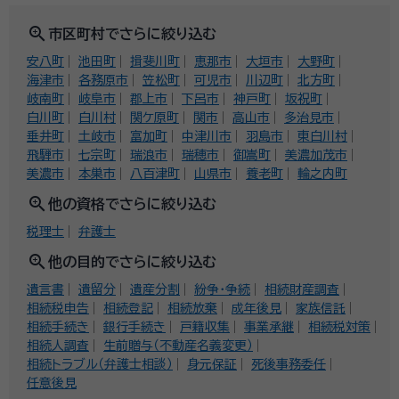
zoom_in
市区町村でさらに絞り込む
安八町
池田町
揖斐川町
恵那市
大垣市
大野町
海津市
各務原市
笠松町
可児市
川辺町
北方町
岐南町
岐阜市
郡上市
下呂市
神戸町
坂祝町
白川町
白川村
関ケ原町
関市
高山市
多治見市
垂井町
土岐市
富加町
中津川市
羽島市
東白川村
飛騨市
七宗町
瑞浪市
瑞穂市
御嵩町
美濃加茂市
美濃市
本巣市
八百津町
山県市
養老町
輪之内町
zoom_in
他の資格でさらに絞り込む
税理士
弁護士
zoom_in
他の目的でさらに絞り込む
遺言書
遺留分
遺産分割
紛争・争続
相続財産調査
相続税申告
相続登記
相続放棄
成年後見
家族信託
相続手続き
銀行手続き
戸籍収集
事業承継
相続税対策
相続人調査
生前贈与（不動産名義変更）
相続トラブル（弁護士相談）
身元保証
死後事務委任
任意後見