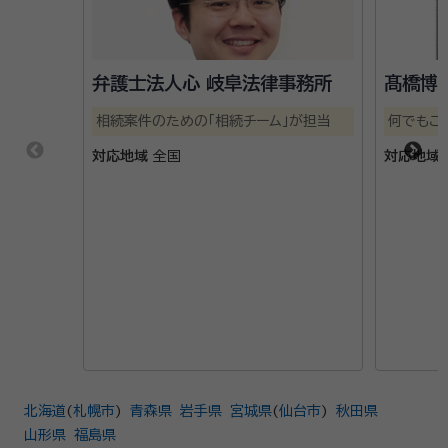
弁護士法人心 岐阜法律事務所
髙橋博
相続案件のための「相続チーム」が担当
何でもご
対応地域
全国
対応地域
北海道
(
札幌市
)
青森県
岩手県
宮城県
(
仙台市
)
秋田県
山形県
福島県