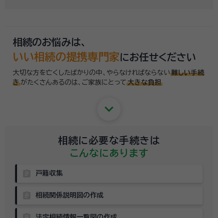
相続のお悩みは、
いい相続の提携専門家
にお任せください
大切な方を亡くしたばかりの中、やらなければならない
難しい手続
き
がたくさんあるのは、
ご家族にとって
大きな負担
keyboard_arrow_down
相続に必要な手続きは
こんなにあります
assignment
戸籍収集
assignment
相続関係説明図の作成
assignment
法定相続情報一覧図の作成