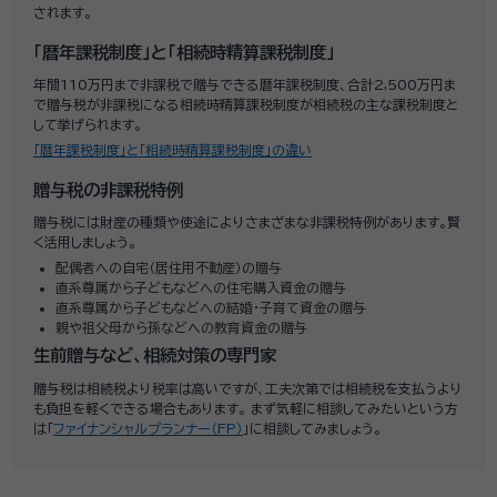
されます。
「暦年課税制度」と「相続時精算課税制度」
年間110万円まで非課税で贈与できる暦年課税制度、合計2,500万円ま
で贈与税が非課税になる相続時精算課税制度が相続税の主な課税制度と
して挙げられます。
「暦年課税制度」と「相続時精算課税制度」の違い
贈与税の非課税特例
贈与税には財産の種類や使途によりさまざまな非課税特例があります。賢
く活用しましょう。
配偶者への自宅（居住用不動産）の贈与
直系尊属から子どもなどへの住宅購入資金の贈与
直系尊属から子どもなどへの結婚・子育て資金の贈与
親や祖父母から孫などへの教育資金の贈与
生前贈与など、相続対策の専門家
贈与税は相続税より税率は高いですが、工夫次第では相続税を支払うより
も負担を軽くできる場合もあります。 まず気軽に相談してみたいという方
は「
ファイナンシャルプランナー（FP）
」に相談してみましょう。