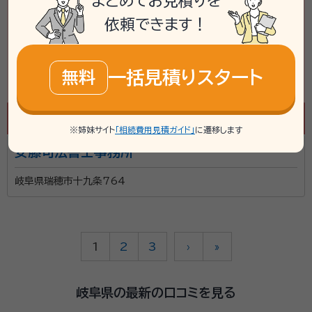
まとめてお見積りを
依頼できます！
一括見積りスタート
無料
※姉妹サイト
「相続費用見積ガイド」
に遷移します
安藤司法書士事務所
岐阜県瑞穂市十九条764
1
2
3
›
»
岐阜県の最新の口コミを見る