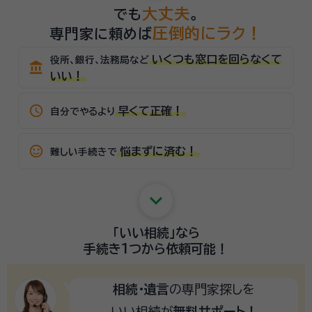
大丈夫
でも
。
圧倒的にラク！
専門家に頼めば
いくつも窓口を回らなくて
役所、銀行、法務局など
account_balance
いい！
schedule
早くて正確！
自分でやるより
sentiment_satisfied_alt
悩まずに済む！
難しい手続きで
keyboard_arrow_down
「いい相続」
なら
手続き1つから
依頼可能！
相続・遺言
の専門家探しを
いい相続が
無料サポート！