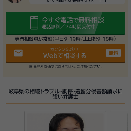
今すぐ電話
無料相談
で
通話無料／24時間受付中
専門相談員が常駐
（平日9-19時/土日祝9-18時）
カンタン60秒！
email
無料
Webで相談する
※ 事務所直通ではありません。ご注意ください。
岐阜県の相続トラブル・調停・遺留分侵害額請求に
強い弁護士