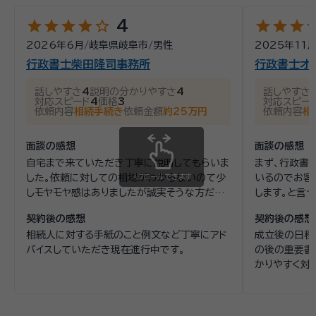
star
star
star
star
star_outline
star
star
star
st
4
2026年6月
/
岐阜県岐阜市
/
男性
2025年11
行政書士柴田隆司事務所
行政書士オ
話しやすさ
4
説明の分かりやすさ
4
話しやすさ
対応スピード
4
価格
3
対応スピー
依頼内容
相続手続き
依頼金額
約25万円
依頼内容
相
面談の感想
面談の感想
自宅まで来ていただき丁寧に説明してもらいま
まず、行政書
した。依頼に対しての相場がわからないのて少
スクロールできます
いるのでお客
しモヤモヤ感はありましたが誠実そうな方だっ
します。と言
たので依頼しました
た。また、堅
契約後の感想
契約後の感想
で。
相続人に対する手紙のこと例文など丁寧にアド
成立後の日程
バイスしていただき現在進行中です。
の後の重要書
かりやすく対