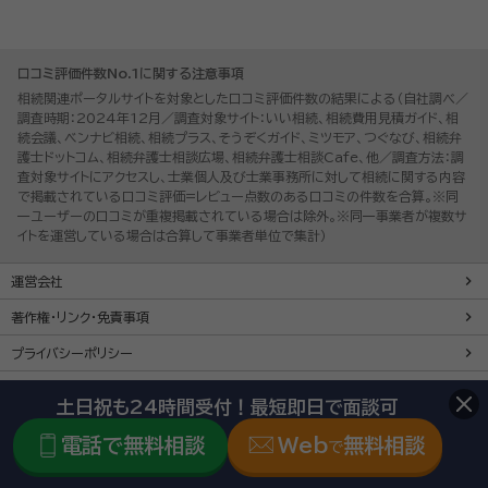
口コミ評価件数No.1に関する注意事項
相続関連ポータルサイトを対象とした口コミ評価件数の結果による（自社調べ／
調査時期：2024年12月／調査対象サイト：いい相続、相続費用見積ガイド、相
続会議、ベンナビ相続、相続プラス、そうぞくガイド、ミツモア、つぐなび、相続弁
護士ドットコム、相続弁護士相談広場、相続弁護士相談Cafe、他／調査方法：調
査対象サイトにアクセスし、士業個人及び士業事務所に対して相続に関する内容
で掲載されている口コミ評価=レビュー点数のある口コミの件数を合算。※同
一ユーザーの口コミが重複掲載されている場合は除外。※同一事業者が複数サ
イトを運営している場合は合算して事業者単位で集計）
運営会社
著作権・リンク・免責事項
プライバシーポリシー
掲載に関するお問い合わせ
土日祝も24時間受付！最短即日で面談可
利用規約
電話で無料相談
Web
無料相談
で
弁護士情報掲載の趣旨