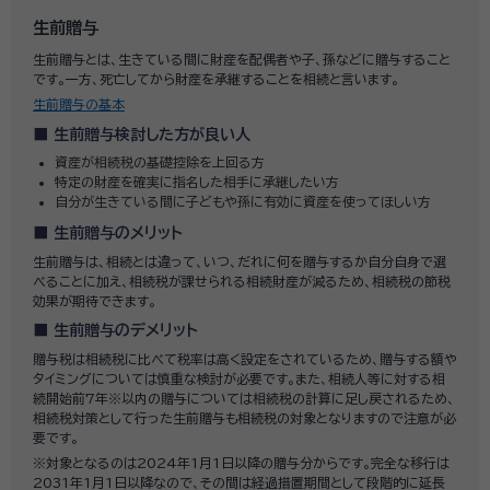
生前贈与
生前贈与とは、生きている間に財産を配偶者や子、孫などに贈与すること
です。一方、死亡してから財産を承継することを相続と言います。
生前贈与の基本
生前贈与検討した方が良い人
資産が相続税の基礎控除を上回る方
特定の財産を確実に指名した相手に承継したい方
自分が生きている間に子どもや孫に有効に資産を使ってほしい方
生前贈与のメリット
生前贈与は、相続とは違って、いつ、だれに何を贈与するか自分自身で選
べることに加え、相続税が課せられる相続財産が減るため、相続税の節税
効果が期待できます。
生前贈与のデメリット
贈与税は相続税に比べて税率は高く設定をされているため、贈与する額や
タイミングについては慎重な検討が必要です。また、相続人等に対する相
続開始前7年※以内の贈与については相続税の計算に足し戻されるため、
相続税対策として行った生前贈与も相続税の対象となりますので注意が必
要です。
※対象となるのは2024年1月1日以降の贈与分からです。完全な移行は
2031年1月1日以降なので、その間は経過措置期間として段階的に延長