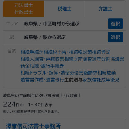
司法書士
税理士
弁護士
行政書士
エリア
岐阜県 / 市区町村から選ぶ
選択
駅
岐阜県 / 駅から選ぶ
選択
目的
相続手続き
相続税申告・相続税対策
相続登記
相続人調査・戸籍収集
相続財産調査
遺産分割協議書
預金相続・銀行手続き
相続トラブル・調停・遺留分侵害額請求
相続放棄
遺言書作成・遺言執行
生前贈与
家族信託
成年後見
岐阜県の生前贈与に強い司法書士/行政書士
224
件中
1〜40
件表示
※いい相続非提携専門家も含みます。
澤雅信司法書士事務所