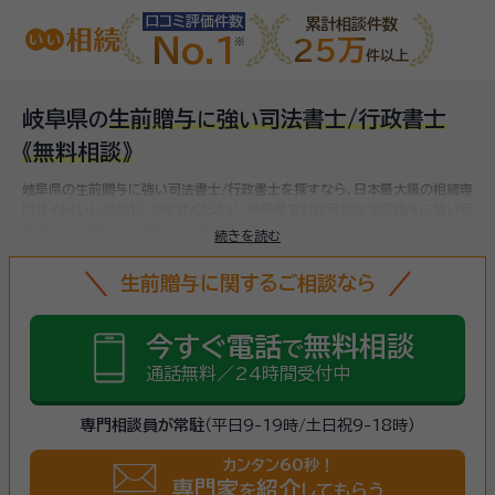
口コミ評価件数
累計相談件数
No.1
25万
件以上
岐阜県
生前贈与
強
司法書士/行政書士
の
に
い
《無料相談》
岐阜県の生前贈与に強い司法書士/行政書士を探すなら、日本最大級の相続専
門サイト【いい相続】にお任せください。
岐阜県で対応可能な生前贈与に強い司
法書士/行政書士をお探しいただけます。
続きを読む
生前贈与に関するご相談なら
今すぐ電話
無料相談
で
通話無料／24時間受付中
専門相談員が常駐
（平日9-19時/土日祝9-18時）
カンタン60秒！
専門家
紹介
を
してもらう