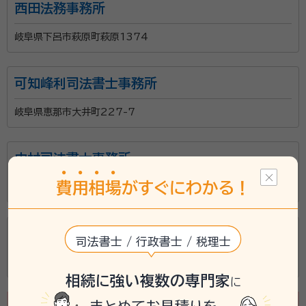
西田法務事務所
岐阜県下呂市萩原町萩原1374
可知峰利司法書士事務所
岐阜県恵那市大井町227-7
中村司法書士事務所
費
用
相
場
がすぐにわかる！
岐阜県岐阜市端詰町3
山本浩二司法書士事務所
司法書士 / 行政書士 / 税理士
岐阜県高山市総和町3丁目28-2
相続に強い複数の専門家
に