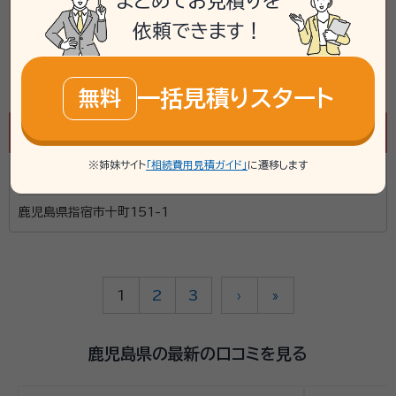
まとめてお見積りを
依頼できます！
一括見積りスタート
無料
※姉妹サイト
「相続費用見積ガイド」
に遷移します
末吉孝二司法書士事務所
鹿児島県指宿市十町151-1
1
2
3
›
»
鹿児島県の最新の口コミを見る