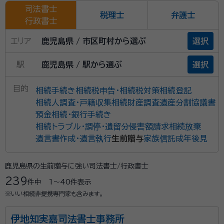
司法書士
税理士
弁護士
行政書士
エリア
鹿児島県 / 市区町村から選ぶ
選択
駅
鹿児島県 / 駅から選ぶ
選択
目的
相続手続き
相続税申告・相続税対策
相続登記
相続人調査・戸籍収集
相続財産調査
遺産分割協議書
預金相続・銀行手続き
相続トラブル・調停・遺留分侵害額請求
相続放棄
遺言書作成・遺言執行
生前贈与
家族信託
成年後見
鹿児島県の生前贈与に強い司法書士/行政書士
239
件中
1〜40
件表示
※いい相続非提携専門家も含みます。
伊地知実嘉司法書士事務所