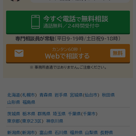
今すぐ電話
無料相談
で
通話無料／24時間受付中
専門相談員が常駐
（平日9-19時/土日祝9-18時）
カンタン60秒！
email
無料
Webで相談する
※ 事務所直通ではありません。ご注意ください。
北海道
(
札幌市
)
青森県
岩手県
宮城県
(
仙台市
)
秋田県
山形県
福島県
茨城県
栃木県
群馬県
埼玉県
千葉県
(
千葉市
)
東京都
(
東京23区
)
神奈川県
新潟県
(
新潟市
)
富山県
石川県
福井県
山梨県
長野県