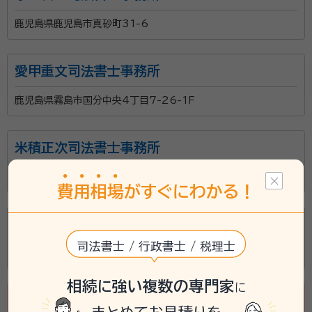
鹿児島県鹿児島市真砂町31-6
愛甲重文司法書士事務所
鹿児島県霧島市国分中央4丁目7-26-1Ｆ
米積正次司法書士事務所
鹿児島県薩摩郡さつま町轟町2-9
費
用
相
場
がすぐにわかる！
木藤行政書士事務所
司法書士 / 行政書士 / 税理士
鹿児島県鹿児島市真砂町３０番１２号
相続に強い複数の専門家
に