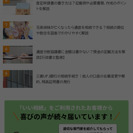
6
登記申請書の書き方は？記載例や必要書類、作成のポイン
トを解説
7
兄弟姉妹が亡くなったら遺産を相続できる？相続の順位
や割合を図表でわかりやすく解説
8
遺産分割協議書に金額は書かない？預金の記載方法を解
説【行政書士監修】
9
三菱UFJ銀行の相続手続き｜故人の口座の名義変更や解
約、残高証明書の発行