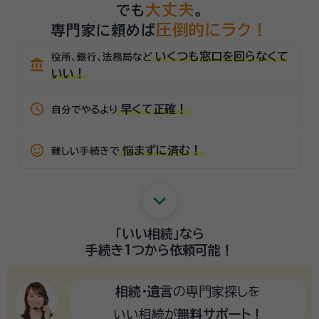
大丈夫
でも
。
圧倒的にラク！
専門家に頼めば
いくつも窓口を回らなくて
役所、銀行、法務局など
account_balance
いい！
schedule
早くて正確！
自分でやるより
sentiment_satisfied_alt
悩まずに済む！
難しい手続きで
keyboard_arrow_down
「いい相続」
なら
手続き1つから
依頼可能！
相続・遺言
の専門家探しを
いい相続が
無料サポート！