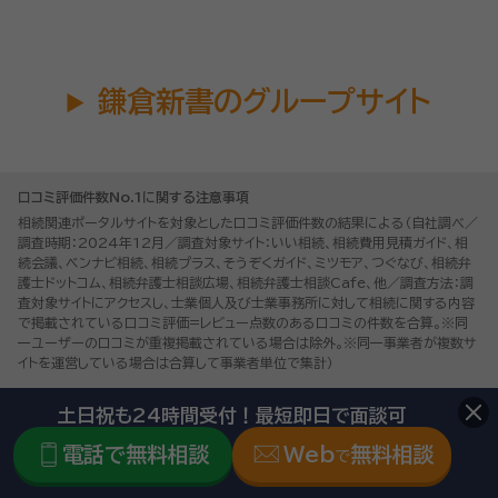
鎌倉新書のグループサイト
口コミ評価件数No.1に関する注意事項
相続関連ポータルサイトを対象とした口コミ評価件数の結果による（自社調べ／
調査時期：2024年12月／調査対象サイト：いい相続、相続費用見積ガイド、相
続会議、ベンナビ相続、相続プラス、そうぞくガイド、ミツモア、つぐなび、相続弁
護士ドットコム、相続弁護士相談広場、相続弁護士相談Cafe、他／調査方法：調
査対象サイトにアクセスし、士業個人及び士業事務所に対して相続に関する内容
で掲載されている口コミ評価=レビュー点数のある口コミの件数を合算。※同
一ユーザーの口コミが重複掲載されている場合は除外。※同一事業者が複数サ
イトを運営している場合は合算して事業者単位で集計）
運営会社
土日祝も24時間受付！最短即日で面談可
著作権・リンク・免責事項
電話で無料相談
Web
無料相談
で
プライバシーポリシー