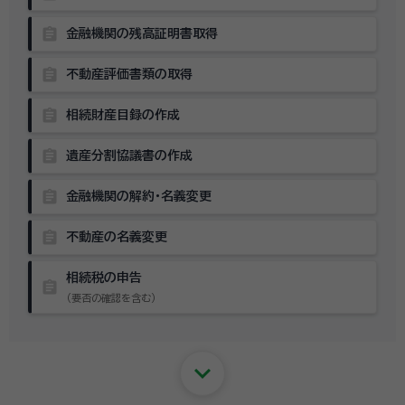
assignment
金融機関の残高証明書取得
assignment
不動産評価書類の取得
assignment
相続財産目録の作成
assignment
遺産分割協議書の作成
assignment
金融機関の解約・名義変更
assignment
不動産の名義変更
相続税の申告
assignment
（要否の確認を含む）
keyboard_arrow_down