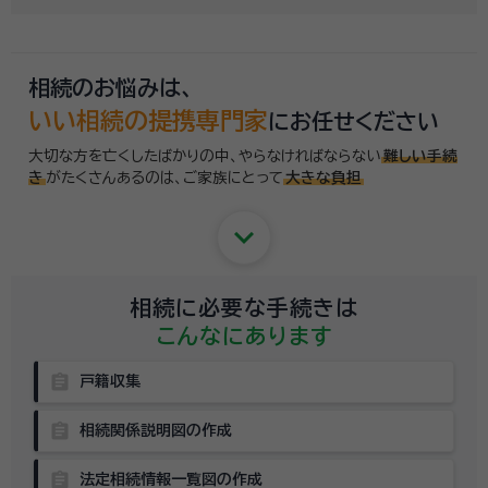
相続のお悩みは、
いい相続の提携専門家
にお任せください
大切な方を亡くしたばかりの中、やらなければならない
難しい手続
き
がたくさんあるのは、
ご家族にとって
大きな負担
keyboard_arrow_down
相続に必要な手続きは
こんなにあります
assignment
戸籍収集
assignment
相続関係説明図の作成
assignment
法定相続情報一覧図の作成