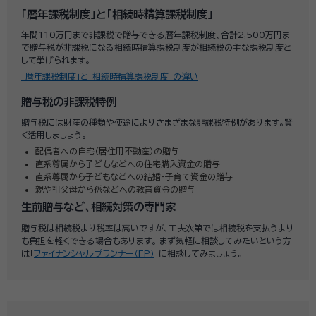
「暦年課税制度」と「相続時精算課税制度」
年間110万円まで非課税で贈与できる暦年課税制度、合計2,500万円ま
で贈与税が非課税になる相続時精算課税制度が相続税の主な課税制度と
して挙げられます。
「暦年課税制度」と「相続時精算課税制度」の違い
贈与税の非課税特例
贈与税には財産の種類や使途によりさまざまな非課税特例があります。賢
く活用しましょう。
配偶者への自宅（居住用不動産）の贈与
直系尊属から子どもなどへの住宅購入資金の贈与
直系尊属から子どもなどへの結婚・子育て資金の贈与
親や祖父母から孫などへの教育資金の贈与
生前贈与など、相続対策の専門家
贈与税は相続税より税率は高いですが、工夫次第では相続税を支払うより
も負担を軽くできる場合もあります。 まず気軽に相談してみたいという方
は「
ファイナンシャルプランナー（FP）
」に相談してみましょう。