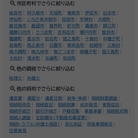
zoom_in
市区町村でさらに絞り込む
姶良市
阿久根市
天城町
奄美市
伊佐市
出水市
伊仙町
いちき串木野市
指宿市
宇検村
大崎町
鹿児島市
鹿屋市
喜界町
肝付町
霧島市
錦江町
薩摩川内市
さつま町
志布志市
瀬戸内町
曽於市
龍郷町
垂水市
知名町
徳之島町
十島村
中種子町
長島町
西之表市
日置市
東串良町
枕崎市
三島村
南大隅町
南九州市
南さつま市
南種子町
屋久島町
大和村
湧水町
与論町
和泊町
zoom_in
他の資格でさらに絞り込む
税理士
弁護士
zoom_in
他の目的でさらに絞り込む
遺言書
遺留分
遺産分割
紛争・争続
相続財産調査
相続税申告
相続登記
相続放棄
成年後見
家族信託
相続手続き
銀行手続き
戸籍収集
事業承継
相続税対策
相続人調査
生前贈与（不動産名義変更）
相続トラブル（弁護士相談）
身元保証
死後事務委任
任意後見