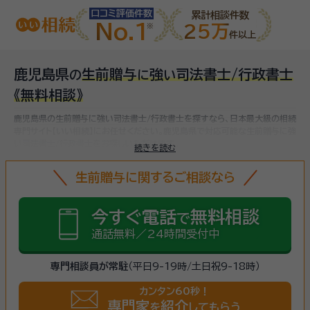
口コミ評価件数
累計相談件数
No.1
25万
件以上
鹿児島県
生前贈与
強
司法書士/行政書士
の
に
い
《無料相談》
鹿児島県の生前贈与に強い司法書士/行政書士を探すなら、日本最大級の相続
専門サイト【いい相続】にお任せください。
鹿児島県で対応可能な生前贈与に強
い司法書士/行政書士をお探しいただけます。
続きを読む
生前贈与に関するご相談なら
今すぐ電話
無料相談
で
通話無料／24時間受付中
専門相談員が常駐
（平日9-19時/土日祝9-18時）
カンタン60秒！
専門家
紹介
を
してもらう