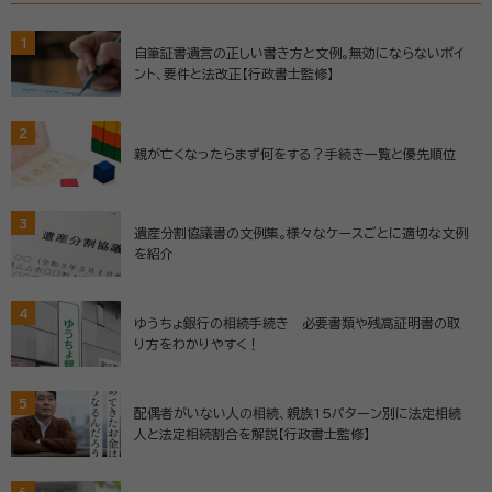
1
自筆証書遺言の正しい書き方と文例。無効にならないポイ
ント、要件と法改正【行政書士監修】
2
親が亡くなったらまず何をする？手続き一覧と優先順位
3
遺産分割協議書の文例集。様々なケースごとに適切な文例
を紹介
4
ゆうちょ銀行の相続手続き 必要書類や残高証明書の取
り方をわかりやすく！
5
配偶者がいない人の相続、親族15パターン別に法定相続
人と法定相続割合を解説【行政書士監修】