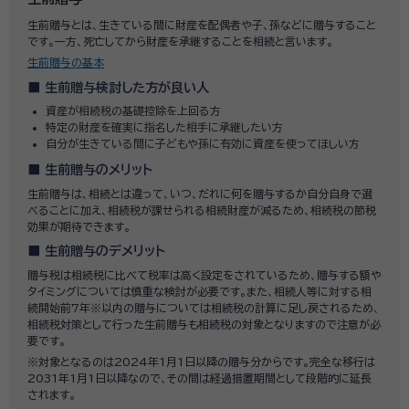
生前贈与とは、生きている間に財産を配偶者や子、孫などに贈与すること
です。一方、死亡してから財産を承継することを相続と言います。
生前贈与の基本
生前贈与検討した方が良い人
資産が相続税の基礎控除を上回る方
特定の財産を確実に指名した相手に承継したい方
自分が生きている間に子どもや孫に有効に資産を使ってほしい方
生前贈与のメリット
生前贈与は、相続とは違って、いつ、だれに何を贈与するか自分自身で選
べることに加え、相続税が課せられる相続財産が減るため、相続税の節税
効果が期待できます。
生前贈与のデメリット
贈与税は相続税に比べて税率は高く設定をされているため、贈与する額や
タイミングについては慎重な検討が必要です。また、相続人等に対する相
続開始前7年※以内の贈与については相続税の計算に足し戻されるため、
相続税対策として行った生前贈与も相続税の対象となりますので注意が必
要です。
※対象となるのは2024年1月1日以降の贈与分からです。完全な移行は
2031年1月1日以降なので、その間は経過措置期間として段階的に延長
されます。