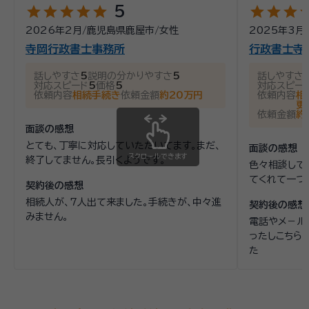
star
star
star
star
star
star
star
star
st
5
2026年2月
/
鹿児島県鹿屋市
/
女性
2025年3月
寺岡行政書士事務所
行政書士寺
話しやすさ
5
説明の分かりやすさ
5
話しやすさ
対応スピード
5
価格
5
対応スピー
依頼内容
相続手続き
依頼金額
約20万円
依頼内容
相
更
依頼金額
約
面談の感想
とても、丁寧に対応していただいてます。まだ、
面談の感想
スクロールできます
終了してません。長引くようです。
色々相談して
てくれて一つ
契約後の感想
相続人が、7人出て来ました。手続きが、中々進
契約後の感想
みません。
電話やメ－ル
ったしこちら
た